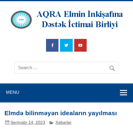
AQRA Elmin
İnkişafına
Dətsək İctimai
Birliyi
MENU
Elmdə bilinməyən ideaların yayılması
Sentyabr 14, 2023
Xəbərlər