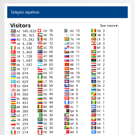
İzləyici siyahısı