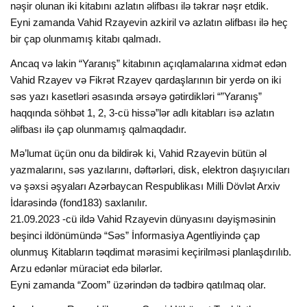
nəşir olunan iki kitabını azlatın əlifbası ilə təkrar nəşr etdik.
Eyni zamanda Vahid Rzayevin azkiril və azlatın əlifbası ilə heç
bir çap olunmamış kitabı qalmadı.
Ancaq və lakin “Yaranış” kitabının açıqlamalarına xidmət edən
Vahid Rzayev və Fikrət Rzayev qardaşlarının bir yerdə on iki
səs yazı kasetləri əsasında ərsəyə gətirdikləri “”Yaranış”
haqqında söhbət 1, 2, 3-cü hissə”lər adlı kitabları isə azlatın
əlifbası ilə çap olunmamış qalmaqdadır.
Mə’lumat üçün onu da bildirək ki, Vahid Rzayevin bütün əl
yazmalarını, səs yazılarını, dəftərləri, disk, elektron daşıyıcıları
və şəxsi əşyaları Azərbaycan Respublikası Milli Dövlət Arxiv
İdarəsində (fond183) saxlanılır.
21.09.2023 -cü ildə Vahid Rzayevin dünyasını dəyişməsinin
beşinci ildönümündə “Səs” İnformasiya Agentliyində çap
olunmuş Kitabların təqdimat mərasimi keçirilməsi planlaşdırılıb.
Arzu edənlər müraciət edə bilərlər.
Eyni zamanda “Zoom” üzərindən də tədbirə qatılmaq olar.