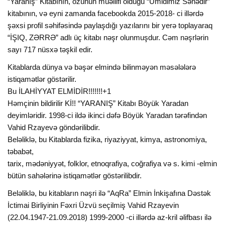
“Yaranış” Kitabının, özünün müəllifi olduğu “Ümidimiz Sənədir”
kitabının, və eyni zamanda facebookda 2015-2018- ci illərdə
şəxsi profil səhifəsində paylaşdığı yazılarını bir yerə toplayaraq
“İŞIQ, ZƏRRƏ” adlı üç kitabı nəşr olunmuşdur. Cəm nəşrlərin
sayı 717 nüsxə təşkil edir.
Kitablarda dünya və bəşər elmində bilinməyən məsələlərə
istiqamətlər göstərilir.
Bu İLAHİYYAT ELMİDİR!!!!!!!+1
Həmçinin bildirilir Kİ!! “YARANIŞ” Kitabı Böyük Yaradan
deyimləridir. 1998-ci ildə ikinci dəfə Böyük Yaradan tərəfindən
Vahid Rzayevə göndərilibdir.
Beləliklə, bu Kitablarda fizika, riyaziyyat, kimya, astronomiya,
təbabət,
tarix, mədəniyyət, folklor, etnoqrafiya, coğrafiya və s. kimi -elmin
bütün sahələrinə istiqamətlər göstərilibdir.
Beləliklə, bu kitabların nəşri ilə “AqRa” Elmin İnkişafına Dəstək
İctimai Birliyinin Fəxri Üzvü seçilmiş Vahid Rzayevin
(22.04.1947-21.09.2018) 1999-2000 -ci illərdə az-kril əlifbası ilə