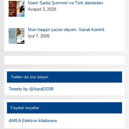
İslam Sadıq Şummer və Türk dastanları
Avqust 3, 2026
Mən haqqın yazan əliyəm. Xanəli Kərimli
İyul 7, 2026
Twitter-də bizi izləyin
Tweets by @AqraEIDIB
Faydalı keçidlər
AMEA Elektron kitabxana