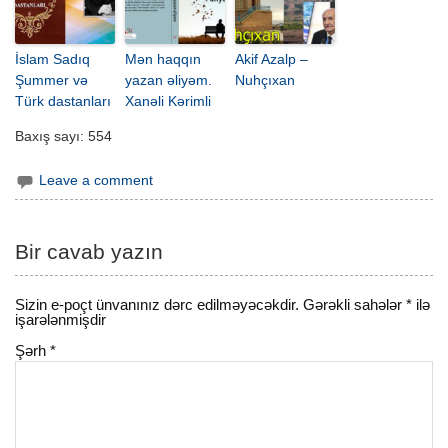
İslam Sadıq
Mən haqqın
Akif Azalp –
Şummer və
yazan əliyəm.
Nuhçıxan
Türk dastanları
Xanəli Kərimli
Baxış sayı:
554
Leave a comment
Bir cavab yazın
Sizin e-poçt ünvanınız dərc edilməyəcəkdir.
Gərəkli sahələr
*
ilə
işarələnmişdir
Şərh
*