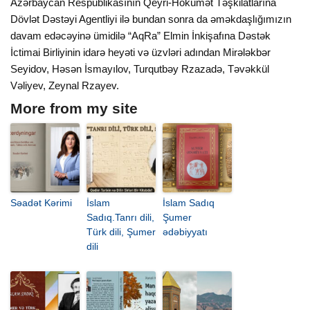
Azərbaycan Respublikasının Qeyri-Hökümət Təşkilatlarına
Dövlət Dəstəyi Agentliyi ilə bundan sonra da əməkdaşlığımızın
davam edəcəyinə ümidilə “AqRa” Elmin İnkişafına Dəstək
İctimai Birliyinin idarə heyəti və üzvləri adından Mirələkbər
Seyidov, Həsən İsmayılov, Turqutbəy Rzazadə, Təvəkkül
Vəliyev, Zeynal Rzayev.
More from my site
Səadət Kərimi
İslam
İslam Sadıq
Sadıq.Tanrı dili,
Şumer
Türk dili, Şumer
ədəbiyyatı
dili