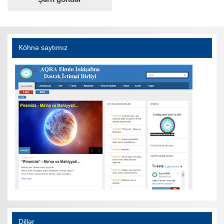
Köhnə saytımız
Dillər