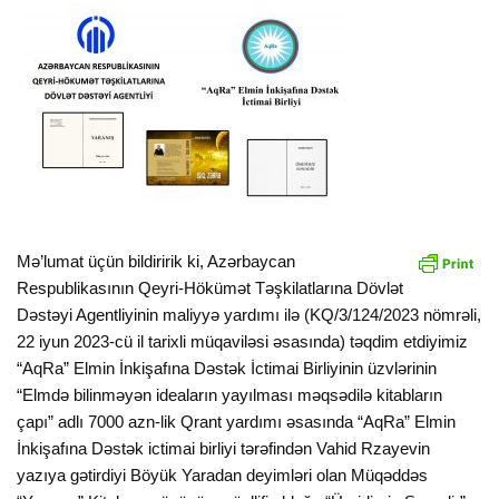
Mə’lumat üçün bildiririk ki, Azərbaycan
Respublikasının Qeyri-Hökümət Təşkilatlarına Dövlət
Dəstəyi Agentliyinin maliyyə yardımı ilə (KQ/3/124/2023 nömrəli,
22 iyun 2023-cü il tarixli müqaviləsi əsasında) təqdim etdiyimiz
“AqRa” Elmin İnkişafına Dəstək İctimai Birliyinin üzvlərinin
“Elmdə bilinməyən ideaların yayılması məqsədilə kitabların
çapı” adlı 7000 azn-lik Qrant yardımı əsasında “AqRa” Elmin
İnkişafına Dəstək ictimai birliyi tərəfindən Vahid Rzayevin
yazıya gətirdiyi Böyük Yaradan deyimləri olan Müqəddəs