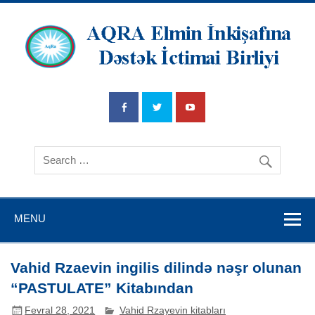
AQRA Elmin
İnkişafına
Dətsək İctimai
Birliyi
MENU
Vahid Rzaevin ingilis dilində nəşr olunan
“PASTULATE” Kitabından
Fevral 28, 2021
Vahid Rzayevin kitabları