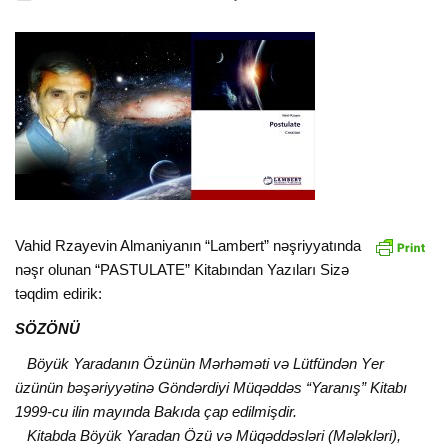
Vahid Rzayevin Almaniyanın “Lambert” nəşriyyatında
nəşr olunan “PASTULATE” Kitabından Yazıları Sizə
təqdim edirik:
SÖZÖNÜ
Böyük Yaradanın Özünün Mərhəməti və Lütfündən Yеr
üzünün bəşəriyyətinə Göndərdiyi Müqəddəs “Yaranış” Kitabı
1999-cu ilin mayında Bakıda çap еdilmişdir.
Kitabda Böyük Yaradan Özü və Müqəddəsləri (Mələkləri),