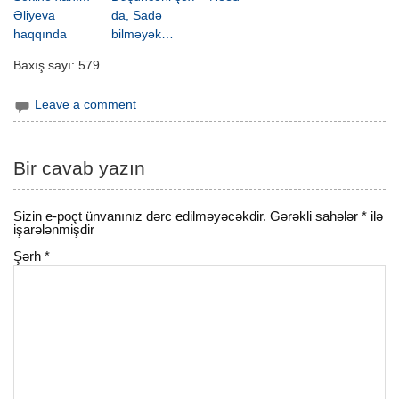
Əliyeva
da, Sadə
haqqında
bilməyək…
Baxış sayı:
579
Leave a comment
Bir cavab yazın
Sizin e-poçt ünvanınız dərc edilməyəcəkdir.
Gərəkli sahələr
*
ilə
işarələnmişdir
Şərh
*