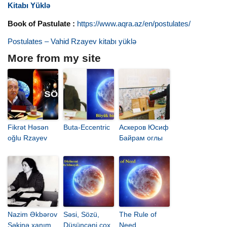
Kitabı Yüklə
Book of Pastulate :
https://www.aqra.az/en/postulates/
Postulates – Vahid Rzayev kitabı yüklə
More from my site
Fikrət Həsən
Buta-Eccentric
Аскеров Юсиф
oğlu Rzayev
Байрам оглы
Nazim Əkbərov
Səsi, Sözü,
The Rule of
Səkinə xanım
Düşüncəni çox
Need