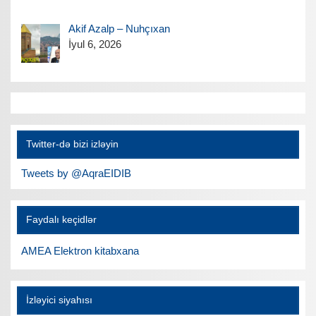
Akif Azalp – Nuhçıxan
İyul 6, 2026
Twitter-də bizi izləyin
Tweets by @AqraEIDIB
Faydalı keçidlər
AMEA Elektron kitabxana
İzləyici siyahısı