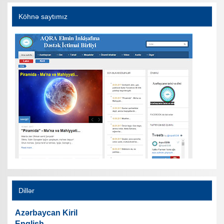
Köhnə saytımız
Dillər
Azərbaycan Kiril
English