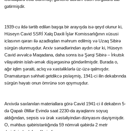
gətirmişdir.
1939-cu ildə tərtib edilən başqa bir arayışda isə qeyd olunur ki,
Hüseyn Cavid SSRİ Xalq Daxili İşlər Komissarlığının xüsusi
iclasının qərarı ilə azadlıqdan məhrum edilmiş və Uzaq Sibirə
sürgün olunmuşdur. Arxiv sənədlərindən aydın olur ki, Hüseyn
Cavid əvvəlcə Maqadana, daha sonra isə Şərqi Sibirə – İrkutsk
vilayətinin islah-əmək düşərgəsinə göndərilmişdir. Burada o,
ağır iqlim şəraiti, aclıq və xəstəliklərlə üz-üzə qalmışdır.
Dramaturqun səhhəti getdikcə pisləşmiş, 1941-ci ilin dekabrında
sürgün həyatı onun ömrünə son qoymuşdur.
Arxivdə saxlanılan materiallara görə Cavid 1941-ci il dekabrın 5-
də Qapalı Əlillər Evində saat 2230-da ayaqlarını soyuq
aldığından, sepsis və ürək xəstəliyindən dünyasını dəyişmişdir.
O, məhbus qəbiristanlığında 59 nömrəli qəbirdə 2 metr