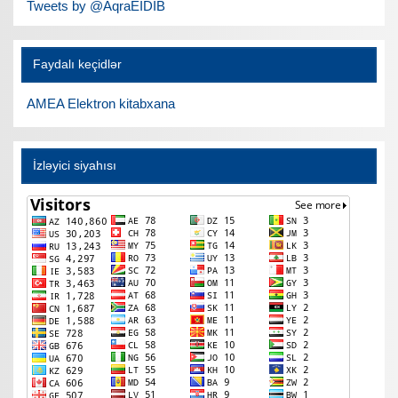
Tweets by @AqraEIDIB
Faydalı keçidlər
AMEA Elektron kitabxana
İzləyici siyahısı