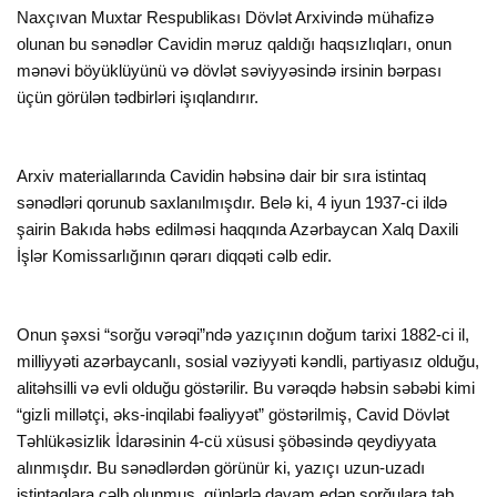
Naxçıvan Muxtar Respublikası Dövlət Arxivində mühafizə
olunan bu sənədlər Cavidin məruz qaldığı haqsızlıqları, onun
mənəvi böyüklüyünü və dövlət səviyyəsində irsinin bərpası
üçün görülən tədbirləri işıqlandırır.
Arxiv materiallarında Cavidin həbsinə dair bir sıra istintaq
sənədləri qorunub saxlanılmışdır. Belə ki, 4 iyun 1937-ci ildə
şairin Bakıda həbs edilməsi haqqında Azərbaycan Xalq Daxili
İşlər Komissarlığının qərarı diqqəti cəlb edir.
Onun şəxsi “sorğu vərəqi”ndə yazıçının doğum tarixi 1882-ci il,
milliyyəti azərbaycanlı, sosial vəziyyəti kəndli, partiyasız olduğu,
alitəhsilli və evli olduğu göstərilir. Bu vərəqdə həbsin səbəbi kimi
“gizli millətçi, əks-inqilabi fəaliyyət” göstərilmiş, Cavid Dövlət
Təhlükəsizlik İdarəsinin 4-cü xüsusi şöbəsində qeydiyyata
alınmışdır. Bu sənədlərdən görünür ki, yazıçı uzun-uzadı
istintaqlara cəlb olunmuş, günlərlə davam edən sorğulara tab