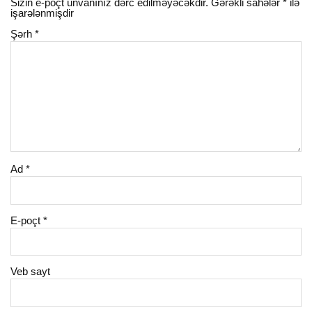
Sizin e-poçt ünvanınız dərc edilməyəcəkdir.
Gərəkli sahələr
*
ilə
işarələnmişdir
Şərh
*
Ad
*
E-poçt
*
Veb sayt