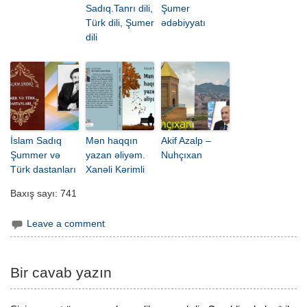
Sadıq.Tanrı dili,
Şumer
Türk dili, Şumer
ədəbiyyatı
dili
İslam Sadıq
Mən haqqın
Akif Azalp –
Şummer və
yazan əliyəm.
Nuhçıxan
Türk dastanları
Xanəli Kərimli
Baxış sayı:
741
Leave a comment
Bir cavab yazın