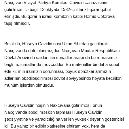
Naxçıvan Vilayət Partiya Komitəsi Cavidin cənazəsinin
gətirilməsi ilə bağlı 12 oktyabr 1982-ci il tarixli qərar qəbul
etmişdir. Bu qərarın icrası komitənin katibi Həmid Cəfərova
tapşırılmışdır.
Beləliklə, Hüseyn Cavidin nəşi Uzaq Sibirdən gətirilərək
Naxçıvanda dəfn olunmuşdur. Naxçıvan Muxtar Respublikası
Dövlət Arxivində saxlanılan sənədlər arasında bu mərasimlə
bağlı məlumatlar da mövcuddur. Bu materiallar bir daha sübut
edir ki, milli irsimizin qorunması, böyük sənətkarlarımızın
adlarının əbədiləşdirilməsi dövlət səviyyəsində həyata keçirilən
mühüm işlərdən olmuşdur.
Hüseyn Cavidin nəşinin Naxçıvana gətirilməsi, onun
Naxçıvanda əbədi məskən tapması Hüseyn Cavidin
şəxsiyyətinə və yaradıcılığına verilən yüksək dəyərin göstəricisi
idi. Bu yalnız bir ədibin xatirəsinə ehtiram yox, həm də