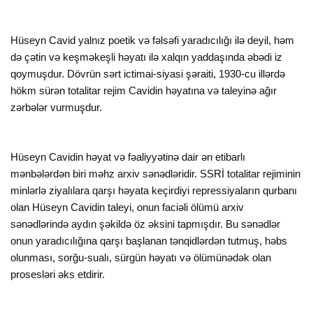
Hüseyn Cavid yalnız poetik və fəlsəfi yaradıcılığı ilə deyil, həm
də çətin və keşməkeşli həyatı ilə xalqın yaddaşında əbədi iz
qoymuşdur. Dövrün sərt ictimai-siyasi şəraiti, 1930-cu illərdə
hökm sürən totalitar rejim Cavidin həyatına və taleyinə ağır
zərbələr vurmuşdur.
Hüseyn Cavidin həyat və fəaliyyətinə dair ən etibarlı
mənbələrdən biri məhz arxiv sənədləridir. SSRİ totalitar rejiminin
minlərlə ziyalılara qarşı həyata keçirdiyi repressiyaların qurbanı
olan Hüseyn Cavidin taleyi, onun faciəli ölümü arxiv
sənədlərində aydın şəkildə öz əksini tapmışdır. Bu sənədlər
onun yaradıcılığına qarşı başlanan tənqidlərdən tutmuş, həbs
olunması, sorğu-sualı, sürgün həyatı və ölümünədək olan
prosesləri əks etdirir.