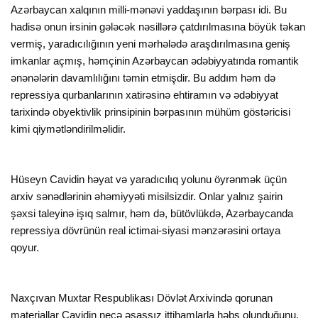
Azərbaycan xalqının milli-mənəvi yaddaşının bərpası idi. Bu
hadisə onun irsinin gələcək nəsillərə çatdırılmasına böyük təkan
vermiş, yaradıcılığının yeni mərhələdə araşdırılmasına geniş
imkanlar açmış, həmçinin Azərbaycan ədəbiyyatında romantik
ənənələrin davamlılığını təmin etmişdir. Bu addım həm də
repressiya qurbanlarının xatirəsinə ehtiramın və ədəbiyyat
tarixində obyektivlik prinsipinin bərpasının mühüm göstəricisi
kimi qiymətləndirilməlidir.
Hüseyn Cavidin həyat və yaradıcılıq yolunu öyrənmək üçün
arxiv sənədlərinin əhəmiyyəti misilsizdir. Onlar yalnız şairin
şəxsi taleyinə işıq salmır, həm də, bütövlükdə, Azərbaycanda
repressiya dövrünün real ictimai-siyasi mənzərəsini ortaya
qoyur.
Naxçıvan Muxtar Respublikası Dövlət Arxivində qorunan
materiallar Cavidin necə əsassız ittihamlarla həbs olunduğunu,