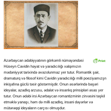
Azərbaycan ədəbiyyatının görkəmli nümayəndəsi
Hüseyn Cavidin həyat və yaradıcılığı xalqımızın
mədəniyyət tarixində əvəzolunmaz yer tutur. Romantik şair,
dramaturq və filosof kimi Cavidin yaradıcılığı milli poeziyamızşn
inkişafına güclü təsir göstərmişdir. Onun əsərlərində bəşəri
ideyalar, azadlıq arzusu, ədalət və insanlıq prinsipləri əsas yer
tutur. Onun ədəbi irsi Azərbaycan romantizminin zirvəsini təşkil
etməklə yanaşı, həm də milli azadlıq, insani dəyərlər və
mütərəqqi ideyaların carçısı olmuşdur.