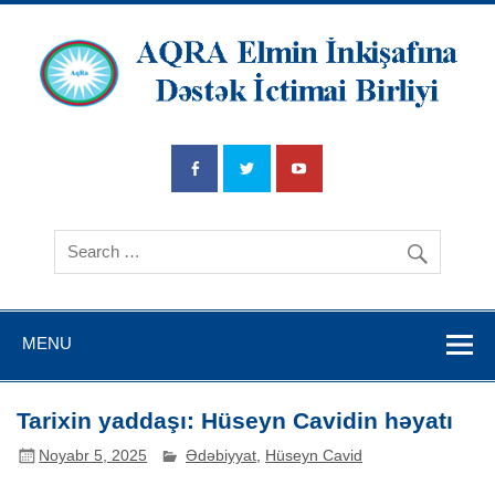
AQRA Elmin
İnkişafına
Dətsək İctimai
Birliyi
MENU
Tarixin yaddaşı: Hüseyn Cavidin həyatı
Noyabr 5, 2025
Ədəbiyyat
,
Hüseyn Cavid