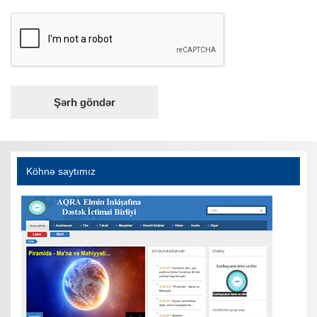
Köhnə saytımız