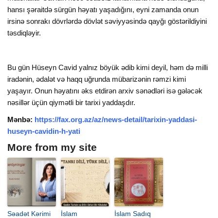
hansı şəraitdə sürgün həyatı yaşadığını, eyni zamanda onun
irsinə sonrakı dövrlərdə dövlət səviyyəsində qayğı göstərildiyini
təsdiqləyir.
Bu gün Hüseyn Cavid yalnız böyük ədib kimi deyil, həm də milli
iradənin, ədalət və haqq uğrunda mübarizənin rəmzi kimi
yaşayır. Onun həyatını əks etdirən arxiv sənədləri isə gələcək
nəsillər üçün qiymətli bir tarixi yaddaşdır.
Mənbə:
https://fax.org.az/az/news-detail/tarixin-yaddasi-
huseyn-cavidin-h-yati
More from my site
Səadət Kərimi
İslam
İslam Sadıq