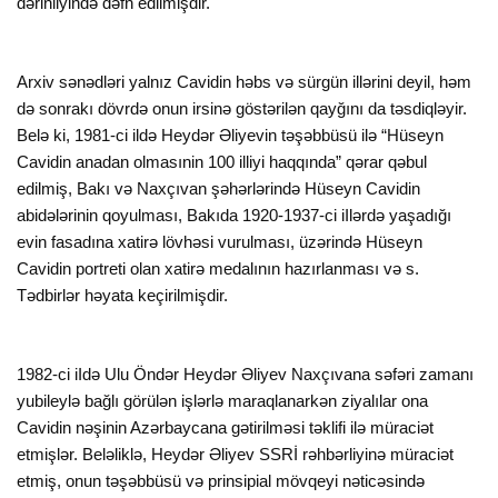
dərinliyində dəfn edilmişdir.
Arxiv sənədləri yalnız Cavidin həbs və sürgün illərini deyil, həm
də sonrakı dövrdə onun irsinə göstərilən qayğını da təsdiqləyir.
Belə ki, 1981-ci ildə Heydər Əliyevin təşəbbüsü ilə “Hüseyn
Cavidin anadan olmasınin 100 illiyi haqqında” qərar qəbul
edilmiş, Bakı və Naxçıvan şəhərlərində Hüseyn Cavidin
abidələrinin qoyulması, Bakıda 1920-1937-ci iIlərdə yaşadığı
evin fasadına xatirə lövhəsi vurulması, üzərində Hüseyn
Cavidin portreti olan xatirə medalının hazırlanması və s.
Tədbirlər həyata keçirilmişdir.
1982-ci iIdə Ulu Öndər Heydər Əliyev Naxçıvana səfəri zamanı
yubileylə bağlı görülən işlərlə maraqlanarkən ziyalılar ona
Cavidin nəşinin Azərbaycana gətirilməsi təklifi ilə müraciət
etmişlər. Beləliklə, Heydər Əliyev SSRİ rəhbərliyinə müraciət
etmiş, onun təşəbbüsü və prinsipial mövqeyi nəticəsində