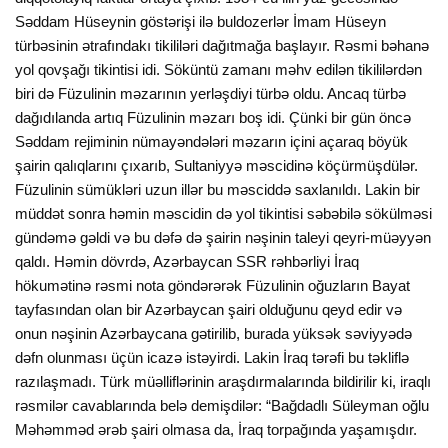
Səddam Hüseynin göstərişi ilə buldozerlər İmam Hüseyn
türbəsinin ətrafındakı tikililəri dağıtmağa başlayır. Rəsmi bəhanə
yol qovşağı tikintisi idi. Söküntü zamanı məhv edilən tikililərdən
biri də Füzulinin məzarının yerləşdiyi türbə oldu. Ancaq türbə
dağıdılanda artıq Füzulinin məzarı boş idi. Çünki bir gün öncə
Səddam rejiminin nümayəndələri məzarın içini açaraq böyük
şairin qalıqlarını çıxarıb, Sultaniyyə məscidinə köçürmüşdülər.
Füzulinin sümükləri uzun illər bu məsciddə saxlanıldı. Lakin bir
müddət sonra həmin məscidin də yol tikintisi səbəbilə sökülməsi
gündəmə gəldi və bu dəfə də şairin nəşinin taleyi qeyri-müəyyən
qaldı. Həmin dövrdə, Azərbaycan SSR rəhbərliyi İraq
hökumətinə rəsmi nota göndərərək Füzulinin oğuzların Bayat
tayfasından olan bir Azərbaycan şairi olduğunu qeyd edir və
onun nəşinin Azərbaycana gətirilib, burada yüksək səviyyədə
dəfn olunması üçün icazə istəyirdi. Lakin İraq tərəfi bu təkliflə
razılaşmadı. Türk müəlliflərinin araşdırmalarında bildirilir ki, iraqlı
rəsmilər cavablarında belə demişdilər: “Bağdadlı Süleyman oğlu
Məhəmməd ərəb şairi olmasa da, İraq torpağında yaşamışdır.