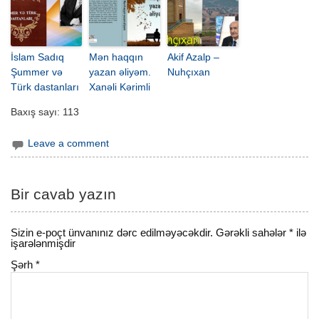
İslam Sadıq
Mən haqqın
Akif Azalp –
Şummer və
yazan əliyəm.
Nuhçıxan
Türk dastanları
Xanəli Kərimli
Baxış sayı:
113
Leave a comment
Bir cavab yazın
Sizin e-poçt ünvanınız dərc edilməyəcəkdir.
Gərəkli sahələr
*
ilə
işarələnmişdir
Şərh
*