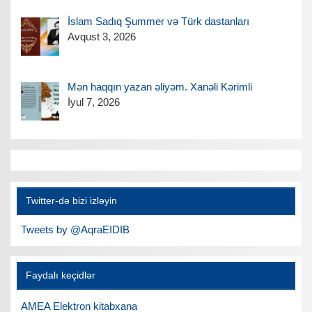
İslam Sadıq Şummer və Türk dastanları
Avqust 3, 2026
Mən haqqın yazan əliyəm. Xanəli Kərimli
İyul 7, 2026
Twitter-də bizi izləyin
Tweets by @AqraEIDIB
Faydalı keçidlər
AMEA Elektron kitabxana