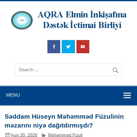
AQRA Elmin
İnkişafına
Dətsək İctimai
Birliyi
MENU
Səddam Hüseyn Məhəmməd Füzulinin
məzarını niyə dağıtdırmışdı?
İyun 30, 2026
Məhəmməd Fizuli