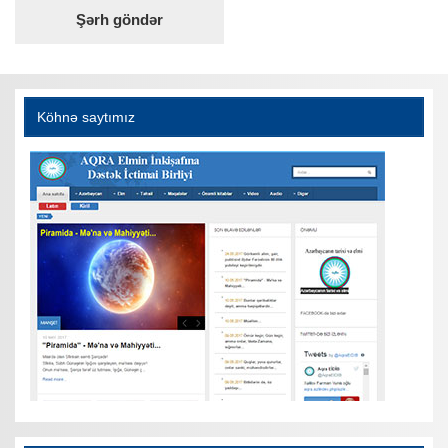
Köhnə saytımız