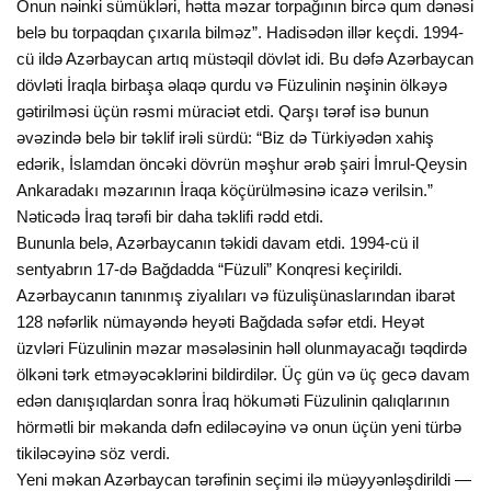
Onun nəinki sümükləri, hətta məzar torpağının bircə qum dənəsi
belə bu torpaqdan çıxarıla bilməz”. Hadisədən illər keçdi. 1994-
cü ildə Azərbaycan artıq müstəqil dövlət idi. Bu dəfə Azərbaycan
dövləti İraqla birbaşa əlaqə qurdu və Füzulinin nəşinin ölkəyə
gətirilməsi üçün rəsmi müraciət etdi. Qarşı tərəf isə bunun
əvəzində belə bir təklif irəli sürdü: “Biz də Türkiyədən xahiş
edərik, İslamdan öncəki dövrün məşhur ərəb şairi İmrul-Qeysin
Ankaradakı məzarının İraqa köçürülməsinə icazə verilsin.”
Nəticədə İraq tərəfi bir daha təklifi rədd etdi.
Bununla belə, Azərbaycanın təkidi davam etdi. 1994-cü il
sentyabrın 17-də Bağdadda “Füzuli” Konqresi keçirildi.
Azərbaycanın tanınmış ziyalıları və füzulişünaslarından ibarət
128 nəfərlik nümayəndə heyəti Bağdada səfər etdi. Heyət
üzvləri Füzulinin məzar məsələsinin həll olunmayacağı təqdirdə
ölkəni tərk etməyəcəklərini bildirdilər. Üç gün və üç gecə davam
edən danışıqlardan sonra İraq hökuməti Füzulinin qalıqlarının
hörmətli bir məkanda dəfn ediləcəyinə və onun üçün yeni türbə
tikiləcəyinə söz verdi.
Yeni məkan Azərbaycan tərəfinin seçimi ilə müəyyənləşdirildi —