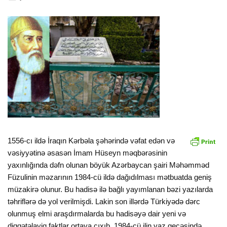
1556-cı ildə İraqın Kərbəla şəhərində vəfat edən və
vəsiyyətinə əsasən İmam Hüseyn məqbərəsinin
yaxınlığında dəfn olunan böyük Azərbaycan şairi Məhəmməd
Füzulinin məzarının 1984-cü ildə dağıdılması mətbuatda geniş
müzakirə olunur. Bu hadisə ilə bağlı yayımlanan bəzi yazılarda
təhriflərə də yol verilmişdi. Lakin son illərdə Türkiyədə dərc
olunmuş elmi araşdırmalarda bu hadisəyə dair yeni və
diqqətəlayiq faktlar ortaya çıxıb. 1984-cü ilin yaz gecəsində