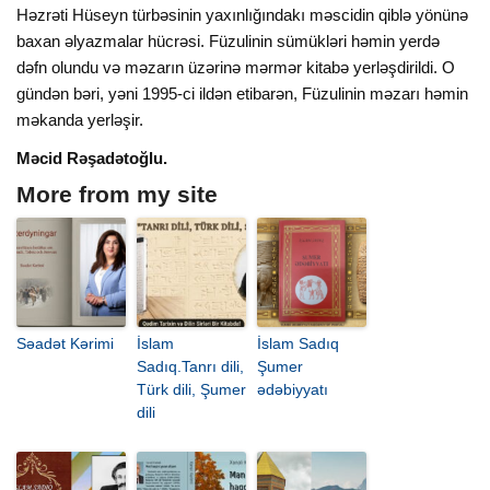
Həzrəti Hüseyn türbəsinin yaxınlığındakı məscidin qiblə yönünə
baxan əlyazmalar hücrəsi. Füzulinin sümükləri həmin yerdə
dəfn olundu və məzarın üzərinə mərmər kitabə yerləşdirildi. O
gündən bəri, yəni 1995-ci ildən etibarən, Füzulinin məzarı həmin
məkanda yerləşir.
Məcid Rəşadətoğlu.
More from my site
Səadət Kərimi
İslam
İslam Sadıq
Sadıq.Tanrı dili,
Şumer
Türk dili, Şumer
ədəbiyyatı
dili