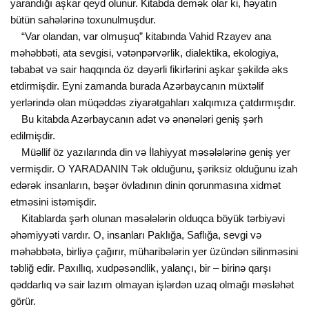
yarandığı aşkar qeyd olunur. Kitabda demək olar ki, həyatın
bütün sahələrinə toxunulmuşdur.
“Var olandan, var olmuşuq” kitabında Vahid Rzayev ana
məhəbbəti, ata sevgisi, vətənpərvərlik, dialektika, ekologiya,
təbabət və sair haqqında öz dəyərli fikirlərini aşkar şəkildə əks
etdirmişdir. Eyni zamanda burada Azərbaycanın müxtəlif
yerlərində olan müqəddəs ziyarətgahları xalqımıza çatdırmışdır.
Bu kitabda Azərbaycanın adət və ənənələri geniş şərh
edilmişdir.
Müəllif öz yazılarında din və İlahiyyat məsələlərinə geniş yer
vermişdir. O YARADANIN Tək olduğunu, şəriksiz olduğunu izah
edərək insanların, bəşər övladının dinin qorunmasına xidmət
etməsini istəmişdir.
Kitablarda şərh olunan məsələlərin olduqca böyük tərbiyəvi
əhəmiyyəti vardır. O, insanları Paklığa, Saflığa, sevgi və
məhəbbətə, birliyə çağırır, müharibələrin yer üzündən silinməsini
təbliğ edir. Paxıllıq, xudpəsəndlik, yalançı, bir – birinə qarşı
qəddarlıq və sair lazım olmayan işlərdən uzaq olmağı məsləhət
görür.