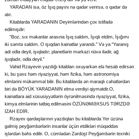
YARADAN isə, öz İşıq payını nə qədər verirsə, o qədər də
alır.
Kitablarda YARADANIN Deyimlərindən çox istifadə
edilmişdir:
“Boz, sıx məkanlar arasına İşıq saldım, İşıqlı etdim, İşığımı
iki səmtə saldım. O işıqdan kainatlar yarandı.” Və ya “Yaranış
adi odla deyil, işıqladır; planetlərin mərkəzi nüvə ilədir, ağ
işıqladır, odla deyil.”
Vahid Rzayevin yazdığı kitabları oxuyarkən elə hesab edirsən
ki, bu şəxs həm riyaziyyat, həm fizika, həm astronomiya
elmlərini mükəmməl bilir. Bu kitablarda ən maraqlı cəhətlərdən
biri də BÖYÜK YARADANIN elmə verdiyi qiymətdir.O,
kainatlara aid xüsusiyyətlərin öyrənilməsində riyaziyyat, fizika,
kimya elmlərinin tətbiq edilməsini ÖZÜNƏMƏXSUS TƏRZDƏ
İZAH EDİR.
Rzayev qardaşlarının yazdıqları bu kitablarda Yer üzünə
gəlmiş peyğəmbərlərin insanlar üçün etdikləri müqəddəs
işlərdən bəhs edilir. O, cümlədən Zərdüşt Peyğəmbərin texniki