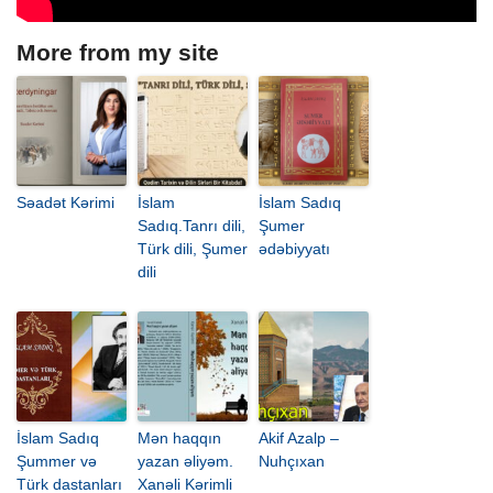
More from my site
Səadət Kərimi
İslam
İslam Sadıq
Sadıq.Tanrı dili,
Şumer
Türk dili, Şumer
ədəbiyyatı
dili
İslam Sadıq
Mən haqqın
Akif Azalp –
Şummer və
yazan əliyəm.
Nuhçıxan
Türk dastanları
Xanəli Kərimli