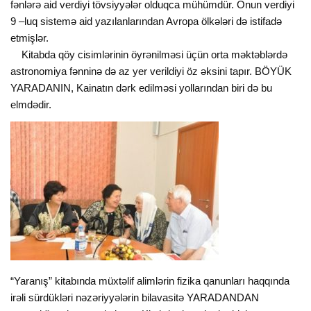
fənlərə aid verdiyi tövsiyyələr olduqca mühümdür. Onun verdiyi
9 –luq sistemə aid yazılanlarından Avropa ölkələri də istifadə
etmişlər.
Kitabda qöy cisimlərinin öyrənilməsi üçün orta məktəblərdə
astronomiya fənninə də az yer verildiyi öz əksini tapır. BÖYÜK
YARADANIN, Kainatın dərk edilməsi yollarından biri də bu
elmdədir.
“Yaranış” kitabında müxtəlif alimlərin fizika qanunları haqqında
irəli sürdükləri nəzəriyyələrin bilavasitə YARADANDAN