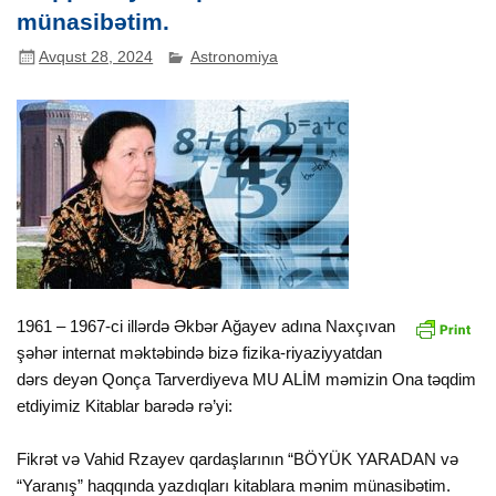
münasibətim.
Avqust 28, 2024
Astronomiya
1961 – 1967-ci illərdə Əkbər Ağayev adına Naxçıvan
şəhər internat məktəbində bizə fizika-riyaziyyatdan
dərs deyən Qonça Tarverdiyeva MU ALİM məmizin Ona təqdim
etdiyimiz Kitablar barədə rə’yi:
Fikrət və Vahid Rzayev qardaşlarının “BÖYÜK YARADAN və
“Yaranış” haqqında yazdıqları kitablara mənim münasibətim.