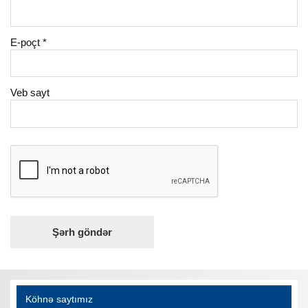
E-poçt
*
Veb sayt
Köhnə saytımız