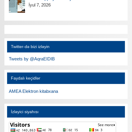
İyul 7, 2026
Twitter-də bizi izləyin
Tweets by @AqraEIDIB
Faydalı keçidlər
AMEA Elektron kitabxana
İzləyici siyahısı