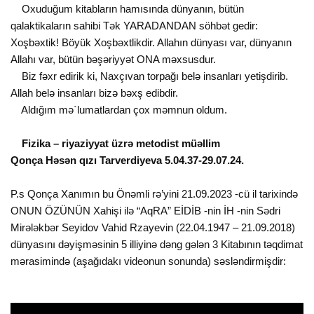
Oxuduğum kitabların hamısında dünyanın, bütün
qalaktikaların sahibi Tək YARADANDAN söhbət gedir:
Xoşbəxtik! Böyük Xoşbəxtlikdir. Allahın dünyası var, dünyanın
Allahı var, bütün bəşəriyyət ONA məxsusdur.
Biz fəxr edirik ki, Naxçıvan torpağı belə insanları yetişdirib.
Allah belə insanları bizə bəxş edibdir.
Aldığım mə`lumatlardan çox məmnun oldum.
Fizika – riyaziyyat üzrə metodist müəllim
Qonça Həsən qızı Tarverdiyeva 5.04.37-29.07.24.
P.s Qonça Xanımın bu Önəmli rə’yini 21.09.2023 -cü il tarixində
ONUN ÖZÜNÜN Xahişi ilə “AqRA” EİDİB -nin İH -nin Sədri
Mirələkbər Seyidov Vahid Rzayevin (22.04.1947 – 21.09.2018)
dünyasını dəyişməsinin 5 illiyinə dəng gələn 3 Kitabının təqdimat
mərasimində (aşağıdakı videonun sonunda) səsləndirmişdir: