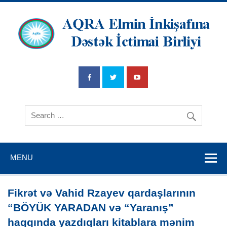
AQRA Elmin
İnkişafına
Dətsək İctimai
Birliyi
MENU
Fikrət və Vahid Rzayev qardaşlarının
“BÖYÜK YARADAN və “Yaranış”
haqqında yazdıqları kitablara mənim