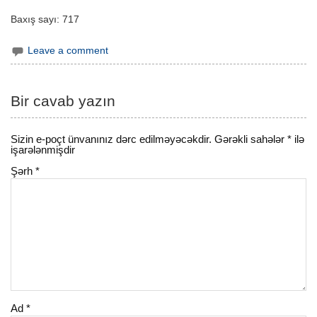
Baxış sayı:
717
Leave a comment
Bir cavab yazın
Sizin e-poçt ünvanınız dərc edilməyəcəkdir.
Gərəkli sahələr
*
ilə
işarələnmişdir
Şərh
*
Ad
*