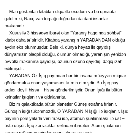
Mən göstərilən kitabları diqqətlə oxudum və bu qənaətə
gəldim ki, Naxçıvan torpağı doğrudan da dahi insanlar
məkanıdır.
Xüsusilə 3 hissədən ibarət olan “Yaranış haqqında söhbət”
kitabı daha tə`sirlidir. Kitabda yaranışın YARADANDAN olduğu
aydın əks olunmuşdur. Belə ki, dünya həyatı ilə qayıdış
dünyamızın əlaqəli olduğu, ölümün olmadığı, yaranışın yenidən
əvvəlki məkanına qayıdışı, özünün özünə qayıdışı dəqiq izah
edilmişdir.
YARADAN Öz İşıq payından hər bir insana müəyyən miqdar
göndərməklə onun yaşamasını tə`min etmişdir. Bu İşıq payı
ardıcıl deyil, hissə – hissə göndərilmişdir. Onun İşığı ilə bütün
kainatlar işıqlanır və qidalanırlar.
Bizim qalaktikada bütün planetlər Günəş ətrafına fırlanır,
Günəşin işığı tükənməzdir, O YARADANIN İşığı ilə işıqlanır. İşıq
payının porsiyalarla verilməsi isə, atomun şüalanması ilə üst –
üstə düşür. İşıq zərrəciklər selindən ibarətdir. Atom şüalanan
zaman müəyyən miqdar enerji alır və ya verir.