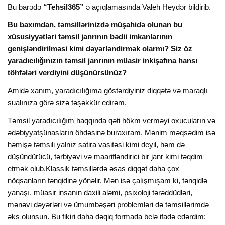
Bu barədə
“Tehsil365”
ə açıqlamasında Valeh Heydər bildirib.
Bu baxımdan, təmsillərinizdə müşahidə olunan bu
xüsusiyyətləri təmsil janrının bədii imkanlarının
genişləndirilməsi kimi dəyərləndirmək olarmı? Siz öz
yaradıcılığınızın təmsil janrının müasir inkişafına hansı
töhfələri verdiyini düşünürsünüz?
Amidə xanım, yaradıcılığıma göstərdiyiniz diqqətə və maraqlı
sualınıza görə sizə təşəkkür edirəm.
Təmsil yaradıcılığım haqqında qəti hökm verməyi oxucuların və
ədəbiyyatşünasların öhdəsinə buraxıram. Mənim məqsədim isə
həmişə təmsili yalnız satira vasitəsi kimi deyil, həm də
düşündürücü, tərbiyəvi və maarifləndirici bir janr kimi təqdim
etmək olub.Klassik təmsillərdə əsas diqqət daha çox
nöqsanların tənqidinə yönəlir. Mən isə çalışmışam ki, tənqidlə
yanaşı, müasir insanın daxili aləmi, psixoloji tərəddüdləri,
mənəvi dəyərləri və ümumbəşəri problemləri də təmsillərimdə
əks olunsun. Bu fikiri daha dəqiq formada belə ifadə edərdim: