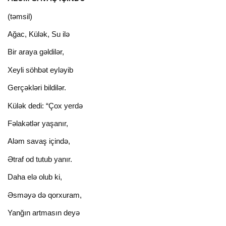
(təmsil)
Ağac, Külək, Su ilə
Bir araya gəldilər,
Xeyli söhbət eyləyib
Gerçəkləri bildilər.
Külək dedi: “Çox yerdə
Fəlakətlər yaşanır,
Aləm savaş içində,
Ətraf od tutub yanır.
Daha elə olub ki,
Əsməyə də qorxuram,
Yanğın artmasın deyə