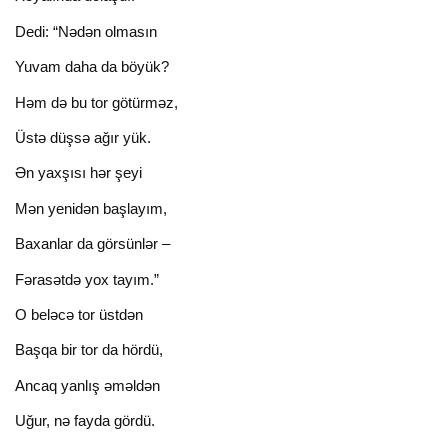
Dedi: “Nədən olmasın
Yuvam daha da böyük?
Həm də bu tor götürməz,
Üstə düşsə ağır yük.
Ən yaxşısı hər şeyi
Mən yenidən başlayım,
Baxanlar da görsünlər –
Fərasətdə yox tayım.”
O beləcə tor üstdən
Başqa bir tor da hördü,
Ancaq yanlış əməldən
Uğur, nə fayda gördü.