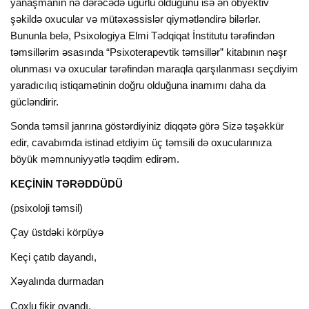
yanaşmanın nə dərəcədə uğurlu olduğunu isə ən obyektiv
şəkildə oxucular və mütəxəssislər qiymətləndirə bilərlər.
Bununla belə, Psixologiya Elmi Tədqiqat İnstitutu tərəfindən
təmsillərim əsasında “Psixoterapevtik təmsillər” kitabının nəşr
olunması və oxucular tərəfindən maraqla qarşılanması seçdiyim
yaradıcılıq istiqamətinin doğru olduğuna inamımı daha da
gücləndirir.
Sonda təmsil janrına göstərdiyiniz diqqətə görə Sizə təşəkkür
edir, cavabımda istinad etdiyim üç təmsili də oxucularınıza
böyük məmnuniyyətlə təqdim edirəm.
KEÇİNİN TƏRƏDDÜDÜ
(psixoloji təmsil)
Çay üstdəki körpüyə
Keçi çatıb dayandı,
Xəyalında durmadan
Çoxlu fikir oyandı.