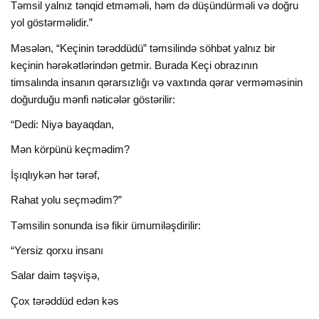
Təmsil yalnız tənqid etməməli, həm də düşündürməli və doğru
yol göstərməlidir.”
Məsələn, “Keçinin tərəddüdü” təmsilində söhbət yalnız bir
keçinin hərəkətlərindən getmir. Burada Keçi obrazının
timsalında insanın qərarsızlığı və vaxtında qərar verməməsinin
doğurduğu mənfi nəticələr göstərilir:
“Dedi: Niyə bayaqdan,
Mən körpünü keçmədim?
İşıqlıykən hər tərəf,
Rahat yolu seçmədim?”
Təmsilin sonunda isə fikir ümumiləşdirilir:
“Yersiz qorxu insanı
Salar daim təşvişə,
Çox tərəddüd edən kəs