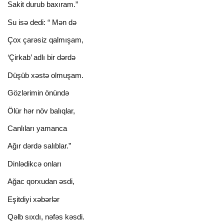
Sakit durub baxıram.”
Su isə dedi: “ Mən də
Çox çarəsiz qalmışam,
‘Çirkab’ adlı bir dərdə
Düşüb xəstə olmuşam.
Gözlərimin önündə
Ölür hər növ balıqlar,
Canlıları yamanca
Ağır dərdə salıblar.”
Dinlədikcə onları
Ağac qorxudan əsdi,
Eşitdiyi xəbərlər
Qəlb sıxdı, nəfəs kəsdi.