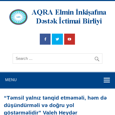
AQRA Elmin
İnkişafına
Dətsək İctimai
Birliyi
MENU
“Təmsil yalnız tənqid etməməli, həm də
düşündürməli və doğru yol
göstərməlidir” Valeh Heydər