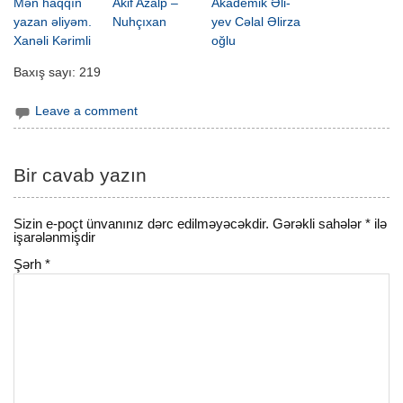
Mən haqqın
Akif Azalp –
Akademik Əli­
yazan əliyəm.
Nuhçıxan
yev Cə­lal Əlir­za
Xanəli Kərimli
oğ­lu
Baxış sayı:
219
Leave a comment
Bir cavab yazın
Sizin e-poçt ünvanınız dərc edilməyəcəkdir.
Gərəkli sahələr
*
ilə
işarələnmişdir
Şərh
*