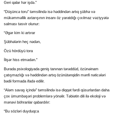
Geri qalar hər işdə.”
“Düşüncə toru” təmsilində isə həddindən artıq şübhə və
mükəmməllik axtarışının insanı öz yaratdığı çıxılmaz vəziyyətə
salması təsvir olunur:
“Əgər kim ki artırar
Şübhələrin heç nədən,
Özü hördüyü tora
İlişər hiss etmədən.”
Burada psixologiyada geniş tanınan tərəddüd, özünəinam
çatışmazlığı və həddindən artıq özünütənqidin mənfi nəticələri
bədii formada ifadə edilir.
“Aləm savaş içində” təmsilində isə diqqət fərdi qüsurlardan daha
çox ümumbəşəri problemlərə yönəlir. Təbiətin dili ilə ekoloji və
mənəvi böhranlar qabardılır:
“Bu sözləri duyduqca