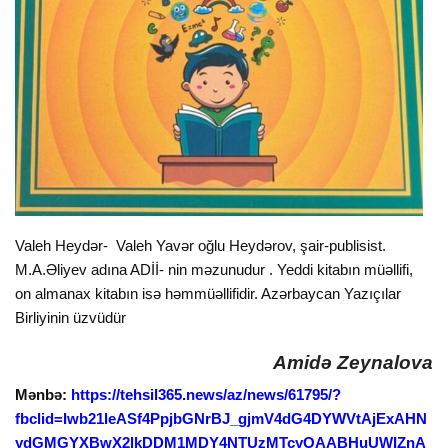
Valeh Heydər- Valeh Yavər oğlu Heydərov, şair-publisist.
M.A.Əliyev adına ADİİ- nin məzunudur . Yeddi kitabın müəllifi,
on almanax kitabın isə həmmüəllifidir. Azərbaycan Yazıçılar
Birliyinin üzvüdür
Amidə Zeynalova
Mənbə:
https://tehsil365.news/az/news/61795/?
fbclid=Iwb21leASf4PpjbGNrBJ_gjmV4dG4DYWVtAjExAHN
ydGMGYXBwX2lkDDM1MDY4NTUzMTcyOAABHuUWIZnA