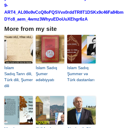
9-
ART4_AL00o9vCcQ8oFQSVvx0rddTR8T1DSKx9c46Fa84bm
DYc8_aem_4wmz3WhyuEDoUuXEhgr6zA
More from my site
İslam
İslam Sadıq
İslam Sadıq
Sadıq.Tanrı dili,
Şumer
Şummer və
Türk dili, Şumer
ədəbiyyatı
Türk dastanları
dili