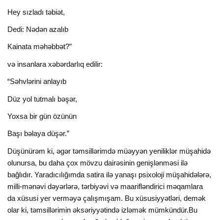
Hey sızladı təbiət,
Dedi: Nədən azalıb
Kainata məhəbbət?”
və insanlara xəbərdarlıq edilir:
“Səhvlərini anlayıb
Düz yol tutmalı bəşər,
Yoxsa bir gün özünün
Başı bəlaya düşər.”
Düşünürəm ki, əgər təmsillərimdə müəyyən yeniliklər müşahidə
olunursa, bu daha çox mövzu dairəsinin genişlənməsi ilə
bağlıdır. Yaradıcılığımda satira ilə yanaşı psixoloji müşahidələrə,
milli-mənəvi dəyərlərə, tərbiyəvi və maarifləndirici məqamlara
da xüsusi yer verməyə çalışmışam. Bu xüsusiyyətləri, demək
olar ki, təmsillərimin əksəriyyətində izləmək mümkündür.Bu