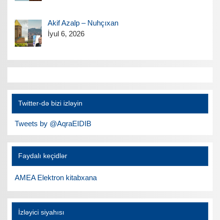
Akif Azalp – Nuhçıxan
İyul 6, 2026
Twitter-də bizi izləyin
Tweets by @AqraEIDIB
Faydalı keçidlər
AMEA Elektron kitabxana
İzləyici siyahısı