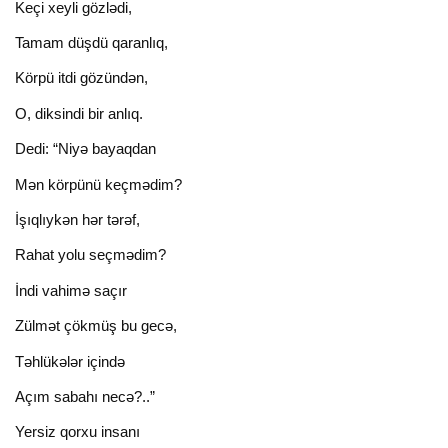
Keçi xeyli gözlədi,
Tamam düşdü qaranlıq,
Körpü itdi gözündən,
O, diksindi bir anlıq.
Dedi: “Niyə bayaqdan
Mən körpünü keçmədim?
İşıqlıykən hər tərəf,
Rahat yolu seçmədim?
İndi vahimə saçır
Zülmət çökmüş bu gecə,
Təhlükələr içində
Açım sabahı necə?..”
Yersiz qorxu insanı