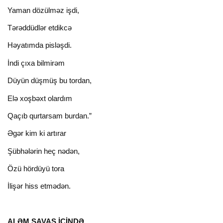
Yaman dözülməz işdi,
Tərəddüdlər etdikcə
Həyatımda pisləşdi.
İndi çıxa bilmirəm
Düyün düşmüş bu tordan,
Elə xoşbəxt olardım
Qaçıb qurtarsam burdan.”
Əgər kim ki artırar
Şübhələrin heç nədən,
Özü hördüyü tora
İlişər hiss etmədən.
ALƏM SAVAŞ İÇİNDƏ