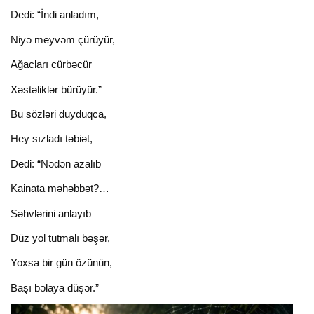
Dedi: “İndi anladım,
Niyə meyvəm çürüyür,
Ağacları cürbəcür
Xəstəliklər bürüyür.”
Bu sözləri duyduqca,
Hey sızladı təbiət,
Dedi: “Nədən azalıb
Kainata məhəbbət?…
Səhvlərini anlayıb
Düz yol tutmalı bəşər,
Yoxsa bir gün özünün,
Başı bəlaya düşər.”