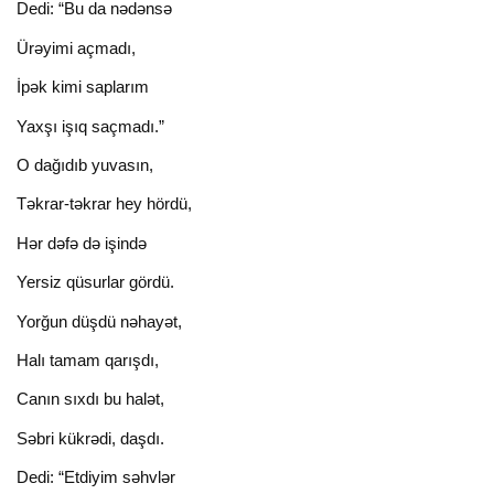
Dedi: “Bu da nədənsə
Ürəyimi açmadı,
İpək kimi saplarım
Yaxşı işıq saçmadı.”
O dağıdıb yuvasın,
Təkrar-təkrar hey hördü,
Hər dəfə də işində
Yersiz qüsurlar gördü.
Yorğun düşdü nəhayət,
Halı tamam qarışdı,
Canın sıxdı bu halət,
Səbri kükrədi, daşdı.
Dedi: “Etdiyim səhvlər