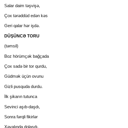
Salar daim təşvişə,
Çox tərəddüd edən kəs
Geri qalar hər işdə.
DÜŞÜNCƏ TORU
(təmsil)
Boz hörümçək bağçada
Çox sadə bir tor qurdu,
Güdmək üçün ovunu
Gizli pusquda durdu.
İlk şikarın tutunca
Sevinci aşıb-daşdı,
Sonra fərqli fikirlər
Xəyalında dolaşdı.