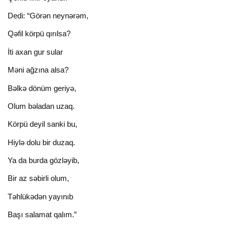
Dedi: “Görən neynərəm,
Qəfil körpü qırılsa?
İti axan gur sular
Məni ağzına alsa?
Bəlkə dönüm geriyə,
Olum bəladan uzaq.
Körpü deyil sanki bu,
Hiylə dolu bir duzaq.
Ya da burda gözləyib,
Bir az səbirli olum,
Təhlükədən yayınıb
Başı salamat qalım.”