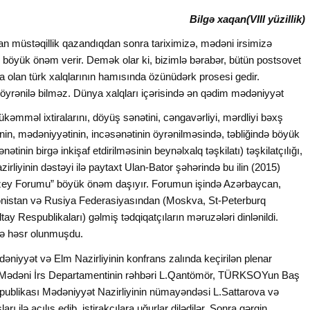
Bilgə xaqan
(VIII yüzillik)
n müstəqillik qazandıqdan sonra tariximizə, mədəni irsimizə
 böyük önəm verir. Demək olar ki, bizimlə bərabər, bütün postsovet
 olan türk xalqlarının hamısında özünüdərk prosesi gedir.
 öyrənilə bilməz. Dünya xalqları içərisində ən qədim mədəniyyət
əmməl ixtiralarını, döyüş sənətini, cəngavərliyi, mərdliyi bəxş
inin, mədəniyyətinin, incəsənətinin öyrənilməsində, təbliğində böyük
nin birgə inkişaf etdirilməsinin beynəlxalq təşkilatı) təşkilatçılığı,
rliyinin dəstəyi ilə paytaxt Ulan-Bator şəhərində bu ilin (2015)
uzey Forumu” böyük önəm daşıyır. Forumun işində Azərbaycan,
ənistan və Rusiya Federasiyasından (Moskva, St-Peterburq
tay Respublikaları) gəlmiş tədqiqatçıların məruzələri dinlənildi.
rə həsr olunmuşdu.
niyyət və Elm Nazirliyinin konfrans zalında keçirilən plenar
, Mədəni İrs Departamentinin rəhbəri L.Qantömör, TÜRKSOYun Baş
spublikası Mədəniyyət Nazirliyinin nümayəndəsi L.Sattarova və
 ilə açılış edib, iştirakçılara uğurlar dilədilər. Sonra gərgin