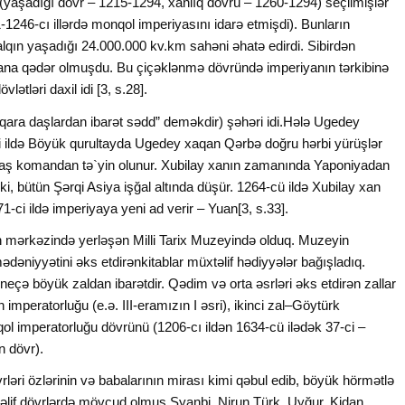
(yaşadığı dövr – 1215-1294, xanlıq dövrü – 1260-1294) seçilmişlər
1246-cı illərdə monqol imperiyasını idarə etmişdi). Bunların
alqın yaşadığı 24.000.000 kv.km sahəni əhatə edirdi. Sibirdən
ana qədər olmuşdu. Bu çiçəklənmə dövründə imperiyanın tərkibinə
ətləri daxil idi [3, s.28].
“qara daşlardan ibarət sədd” deməkdir) şəhəri idi.Hələ Ugedey
ci ildə Böyük qurultayda Ugedey xaqan Qərbə doğru hərbi yürüşlər
 baş komandan tə`yin olunur. Xubilay xanın zamanında Yaponiyadan
, bütün Şərqi Asiya işğal altında düşür. 1264-cü ildə Xubilay xan
-ci ildə imperiyaya yeni ad verir – Yuan[3, s.33].
in mərkəzində yerləşən Milli Tarix Muzeyində olduq. Muzeyin
mədəniyyətini əks etdirənkitablar müxtəlif hədiyyələr bağışladıq.
neçə böyük zaldan ibarətdir. Qədim və orta əsrləri əks etdirən zallar
 imperatorluğu (e.ə. III-eramızın I əsri), ikinci zal–Göytürk
ol imperatorluğu dövrünü (1206-cı ildən 1634-cü ilədək 37-ci –
n dövr).
ləri özlərinin və babalarının mirası kimi qəbul edib, böyük hörmətlə
əlif dövrlərdə mövcud olmuş Syanbi, Nirun,Türk, Uyğur, Kidan