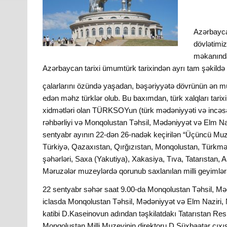
Azərbayca
dövlətimiz
məkanında
Azərbaycan tarixi ümumtürk tarixindən ayrı tam şəkildə
çalarlarını özündə yaşadan, bəşəriyyətə dövrünün ən mük
edən məhz türklər olub. Bu baxımdan, türk xalqları tarix
xidmətləri olan TÜRKSOYun (türk mədəniyyəti və incəsənəti
rəhbərliyi və Monqolustan Təhsil, Mədəniyyət və Elm Nazi
sentyabr ayının 22-dən 26-nadək keçirilən “Üçüncü M
Türkiyə, Qazaxıstan, Qırğızıstan, Monqolustan, Türkm
şəhərləri, Saxa (Yakutiya), Xakasiya, Tıva, Tatarıstan, Al
Məruzələr muzeylərdə qorunub saxlanılan milli geyimlə
22 sentyabr səhər saat 9.00-da Monqolustan Təhsil, Mədə
iclasda Monqolustan Təhsil, Mədəniyyət və Elm Naziri
katibi D.Kaseinovun adından təşkilatdakı Tatarıstan Re
Monqolustan Milli Muzeyinin direktoru D.Süxbaatar çıxışları