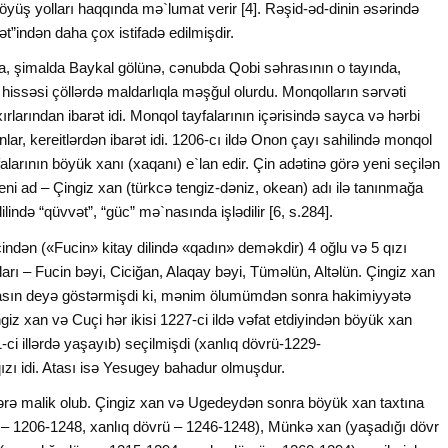
 döyüş yolları haqqında mə`lumat verir [4]. Rəşid-əd-dinin əsərində
”indən daha çox istifadə edilmişdir.
na, şimalda Baykal gölünə, cənubda Qobi səhrasının o tayında,
hissəsi çöllərdə maldarlıqla məşğul olurdu. Monqolların sərvəti
rlarından ibarət idi. Monqol tayfalarının içərisində sayca və hərbi
nlar, kereitlərdən ibarət idi. 1206-cı ildə Onon çayı sahilində monqol
larının böyük xanı (xaqanı) e`lan edir. Çin adətinə görə yeni seçilən
yeni ad – Çingiz xan (türkcə tengiz-dəniz, okean) adı ilə tanınmağa
ində “qüvvət”, “güc” mə`nasında işlədilir [6, s.284].
indən («Fucin» kitay dilində «qadın» deməkdir) 4 oğlu və 5 qızı
arı – Fucin bəyi, Ciciğan, Alaqay bəyi, Tüməlün, Altəlün. Çingiz xan
asın deyə göstərmişdi ki, mənim ölumümdən sonra hakimiyyətə
giz xan və Cuçi hər ikisi 1227-ci ildə vəfat etdiyindən böyük xan
i illərdə yaşayıb) seçilmişdi (xanlıq dövrü-1229-
ızı idi. Atası isə Yesugey bahadur olmuşdur.
ərə malik olub. Çingiz xan və Ugedeydən sonra böyük xan taxtına
r – 1206-1248, xanlıq dövrü – 1246-1248), Münkə xan (yaşadığı dövr