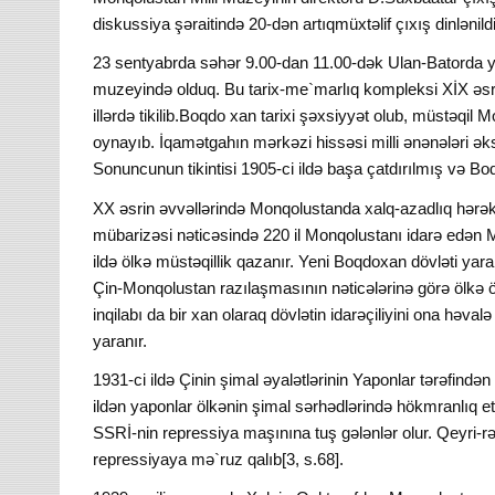
diskussiya şəraitində 20-dən artıqmüxtəlif çıxış dinlənil
23 sentyabrda səhər 9.00-dan 11.00-dək Ulan-Batorda 
muzeyində olduq. Bu tarix-me`marlıq kompleksi XİX əsr
illərdə tikilib.Boqdo xan tarixi şəxsiyyət olub, müstəqil 
oynayıb. İqamətgahın mərkəzi hissəsi milli ənənələri əks 
Sonuncunun tikintisi 1905-ci ildə başa çatdırılmış və B
XX əsrin əvvəllərində Monqolustanda xalq-azadlıq hərək
mübarizəsi nəticəsində 220 il Monqolustanı idarə edən 
ildə ölkə müstəqillik qazanır. Yeni Boqdoxan dövləti yaran
Çin-Monqolustan razılaşmasının nəticələrinə görə ölkə ö
inqilabı da bir xan olaraq dövlətin idarəçiliyini ona hə
yaranır.
1931-ci ildə Çinin şimal əyalətlərinin Yaponlar tərəfində
ildən yaponlar ölkənin şimal sərhədlərində hökmranlıq e
SSRİ-nin repressiya maşınına tuş gələnlər olur. Qeyri-
repressiyaya mə`ruz qalıb[3, s.68].