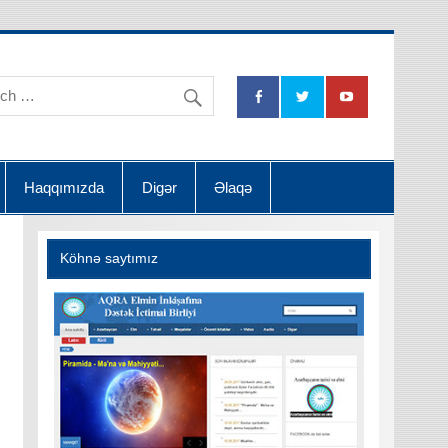
na Dətsək İctimai Birliyi
Haqqımızda
Digər
Əlaqə
Köhnə saytımız