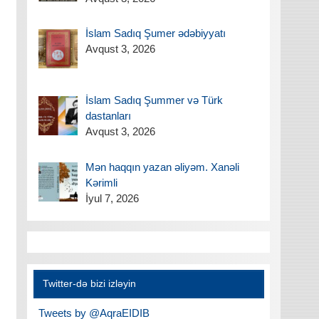
İslam Sadıq Şumer ədəbiyyatı
Avqust 3, 2026
İslam Sadıq Şummer və Türk
dastanları
Avqust 3, 2026
Mən haqqın yazan əliyəm. Xanəli
Kərimli
İyul 7, 2026
Twitter-də bizi izləyin
Tweets by @AqraEIDIB