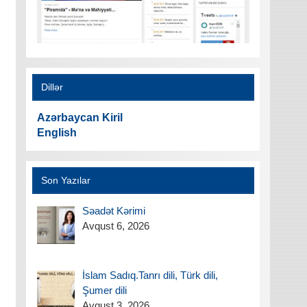
Dillər
Azərbaycan Kiril
English
Son Yazılar
Səadət Kərimi
Avqust 6, 2026
İslam Sadıq.Tanrı dili, Türk dili,
Şumer dili
Avqust 3, 2026