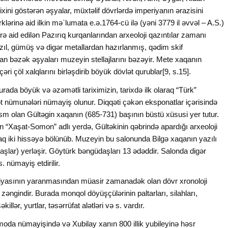
rixini göstərən əşyalar, müxtəlif dövrlərdə imperiyanın ərazisini
lərinə aid ilkin mə`lumata e.ə.1764-cü ilə (yəni 3779 il əvvəl – A.S.)
lərə aid edilən Pazırıq kurqanlarından arxeoloji qazıntılar zamanı
ızıl, gümüş və digər metallardan hazırlanmış, qədim skif
ılan bəzək əşyaları muzeyin stellajlarını bəzəyir. Mete xaqanın
ri çöl xalqlarını birləşdirib böyük dövlət qurublar[9, s.15].
Burada böyük və əzəmətli tariximizin, tarixdə ilk olaraq “Türk”
 nümunələri nümayiş olunur. Diqqəti çəkən eksponatlar içərisində
m olan Gültəgin xaqanın (685-731) başının büstü xüsusi yer tutur.
 “Xaşat-Somon” adlı yerdə, Gültəkinin qəbrində apardığı arxeoloji
aq iki hissəyə bölünüb. Muzeyin bu salonunda Bilgə xaqanın yazılı
 daşlar) yerləşir. Göytürk bəngüdaşları 13 ədəddir. Salonda digər
. nümayiş etdirilir.
iyasının yaranmasından müasir zamanadək olan dövr xronoloji
 zəngindir. Burada monqol döyüşçülərinin paltarları, silahları,
llər, yurtlar, təsərrüfat alətləri və s. vardır.
a nümayişində və Xubilay xanın 800 illik yubileyinə həsr