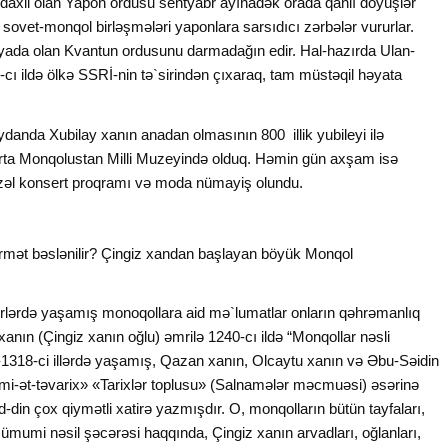
daxil olan Yapon ordusu sentyabr ayınadək orada qanlı döyüşlər
ovet-monqol birləşmələri yaponlara sarsıdıcı zərbələr vururlar.
iyada olan Kvantun ordusunu darmadağın edir. Hal-hazırda Ulan-
ı ildə ölkə SSRİ-nin tə`sirindən çıxaraq, tam müstəqil həyata
anda Xubilay xanın anadan olmasının 800 illik yubileyi ilə
norta Monqolustan Milli Muzeyində olduq. Həmin gün axşam isə
 gözəl konsert proqramı və moda nümayiş olundu.
rmət bəslənilir? Çingiz xandan başlayan böyük Monqol
əsrlərdə yaşamış monoqollara aid mə`lumatlar onların qəhrəmanlıq
xanın (Çingiz xanın oğlu) əmrilə 1240-cı ildə “Monqollar nəsli
47-1318-ci illərdə yaşamış, Qazan xanın, Olcaytu xanın və Əbu-Səidin
ami-ət-təvarix» «Tarixlər toplusu» (Salnamələr məcmuəsi) əsərinə
-din çox qiymətli xatirə yazmışdır. O, monqolların bütün tayfaları,
ümumi nəsil şəcərəsi haqqında, Çingiz xanın arvadları, oğlanları,