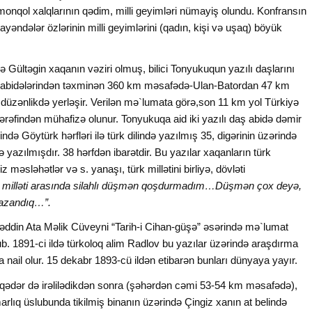
monqol xalqlarının qədim, milli geyimləri nümayiş olundu. Konfransın
ayəndələr özlərinin milli geyimlərini (qadın, kişi və uşaq) böyük
ə Gültəgin xaqanın vəziri olmuş, bilici Tonyukuqun yazılı daşlarını
ın abidələrindən təxminən 360 km məsafədə-Ulan-Batordan 47 km
 düzənlikdə yerləşir. Verilən mə`lumata görə,son 11 km yol Türkiyə
tərəfindən mühafizə olunur. Tonyukuqa aid iki yazılı daş abidə dəmir
də Göytürk hərfləri ilə türk dilində yazılmış 35, digərinin üzərində
lə yazılmışdır. 38 hərfdən ibarətdir. Bu yazılar xaqanların türk
məsləhətlər və s. yanaşı, türk millətini birliyə, dövləti
 milləti arasında silahlı düşmən qoşdurmadım…Düşmən çox deyə,
qazandıq…”.
aəddin Ata Məlik Cüveyni “Tarih-i Cihan-güşə” əsərində mə`lumat
yub. 1891-ci ildə türkoloq alim Radlov bu yazılar üzərində araşdırma
 nail olur. 15 dekabr 1893-cü ildən etibarən bunları dünyaya yayır.
r qədər də irəlilədikdən sonra (şəhərdən cəmi 53-54 km məsafədə),
lıq üslubunda tikilmiş binanın üzərində Çingiz xanın at belində