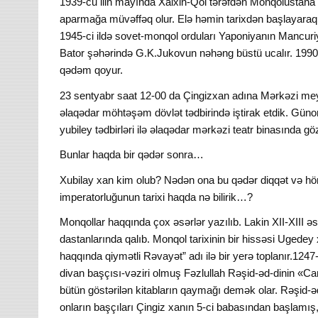
1939-cu ilin mayında Xalxin-Qol tərəfdən Monqolustana 
aparmağa müvəffəq olur. Elə həmin tarixdən başlayaraq s
1945-ci ildə sovet-monqol orduları Yaponiyanın Mancur
Bator şəhərində G.K.Jukovun nəhəng büstü ucalır. 1990-c
qədəm qoyur.
23 sentyabr saat 12-00 da Çingizxan adına Mərkəzi meyd
əlaqədar möhtəşəm dövlət tədbirində iştirak etdik. Gü
yubiley tədbirləri ilə əlaqədar mərkəzi teatr binasında
Bunlar haqda bir qədər sonra…
Xubilay xan kim olub? Nədən ona bu qədər diqqət və hö
imperatorluğunun tarixi haqda nə bilirik…?
Monqollar haqqında çox əsərlər yazılıb. Lakin XII-XIII 
dastanlarında qalıb. Monqol tarixinin bir hissəsi Ugedey 
haqqında qiymətli Rəvayət” adı ilə bir yerə toplanır.12
divan başçısı-vəziri olmuş Fəzlullah Rəşid-əd-dinin «C
bütün göstərilən kitabların qaymağı demək olar. Rəşid-əd
onların başçıları Çingiz xanın 5-ci babasından başlamış,