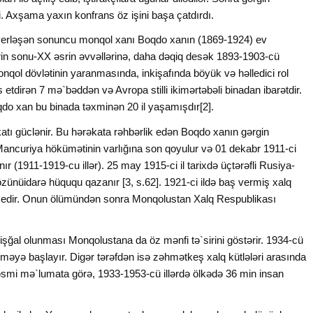
di. Axşama yaxın konfrans öz işini başa çatdırdı.
yerləşən sonuncu monqol xanı Boqdo xanın (1869-1924) ev
in sonu-XX əsrin əvvəllərinə, daha dəqiq desək 1893-1903-cü
Monqol dövlətinin yaranmasında, inkişafında böyük və həlledici rol
etdirən 7 mə`bəddən və Avropa stilli ikimərtəbəli binadan ibarətdir.
oqdo xan bu binada təxminən 20 il yaşamışdır[2].
atı güclənir. Bu hərəkata rəhbərlik edən Boqdo xanın gərgin
Mancuriya hökümətinin varlığına son qoyulur və 01 dekabr 1911-ci
ır (1911-1919-cu illər). 25 may 1915-ci il tarixdə üçtərəfli Rusiya-
zünüidarə hüququ qazanır [3, s.62]. 1921-ci ildə baş vermiş xalq
valə edir. Onun ölümündən sonra Monqolustan Xalq Respublikası
n işğal olunması Monqolustana da öz mənfi tə`sirini göstərir. 1934-cü
tməyə başlayır. Digər tərəfdən isə zəhmətkeş xalq kütlələri arasında
rəsmi mə`lumata görə, 1933-1953-cü illərdə ölkədə 36 min insan