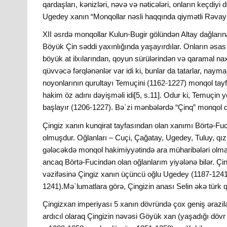
qardaşları, kənizləri, nəvə və nəticələri, onların keçdiyi
Ugedey xanın “Monqollar nəsli haqqında qiymətli Rəvayət
XII əsrdə monqollar Kulun-Bugir gölündən Altay dağları
Böyük Çin səddi yaxınlığında yaşayırdılar. Onların əsas 
böyük at ilxılarından, qoyun sürülərindən və qaramal naxı
qüvvəcə fərqlənənlər var idi ki, bunlar da tatarlar, nayma
noyonlarının qurultayı Temuçini (1162-1227) monqol tayfa
hakim öz adını dəyişməli idi[5, s.11]. Odur ki, Temuçin 
başlayır (1206-1227). Bə`zi mənbələrdə “Çinq” monqol dil
Çingiz xanın kunqirat tayfasından olan xanımı Börtə-Fuc
olmuşdur. Oğlanları – Cuçi, Çağatay, Ugedey, Tuluy, qızl
gələcəkdə monqol hakimiyyətində ara müharibələri olm
ancaq Börtə-Fucindən olan oğlanlarım yiyələnə bilər. Çin
vəzifəsinə Çingiz xanın üçüncü oğlu Ugedey (1187-1241-c
1241).Mə`lumatlara görə, Çingizin anası Selin əkə türk q
Çingizxan imperiyası 5 xanın dövründə çox geniş ərazil
ardıcıl olaraq Çingizin nəvəsi Göyük xan (yaşadığı döv