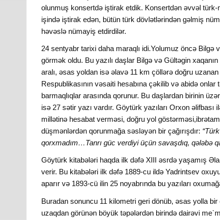
olunmuş konsertdə iştirak etdik. Konsertdən əvvəl türk-
işində iştirak edən, bütün türk dövlətlərindən gəlmiş nüm
həvəslə nümayiş etdirdilər.
24 sentyabr tarixi daha maraqlı idi.Yolumuz öncə Bilgə v
görmək oldu. Bu yazılı daşlar Bilgə və Gültəgin xaqan
aralı, əsas yoldan isə əlavə 11 km çöllərə doğru uzanan
Respublikasının vəsaiti hesabına çəkilib və abidə onlar 
barmaqlıqlar arasında qorunur. Bu daşlardan birinin üzərin
isə 27 sətir yazı vardır. Göytürk yazıları Orxon əlifbası i
millətinə hesabat verməsi, doğru yol göstərməsi,ibrətamiz 
düşmənlərdən qorunmağa səsləyən bir çağırışdır:
“Türk
qorxmadım…Tanrı güc verdiyi üçün savaşdıq, qələbə 
Göytürk kitabələri haqda ilk dəfə XIII əsrdə yaşamış Əl
verir. Bu kitabələri ilk dəfə 1889-cu ildə Yadrintsev oxu
aparır və 1893-cü ilin 25 noyabrında bu yazıları oxumağa
Buradan sonuncu 11 kilometri geri dönüb, əsas yolla bi
uzaqdan görünən böyük təpələrdən birində dairəvi me`mar