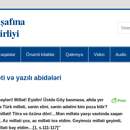
AQRA Elmin İnkişafı
əqalələr
Önəmli kitablar
Qalereya
Video
Audio
 və yazılı abidələri
yləri! Millət! Eşidin! Üstdə Göy basmasa, altda yer
 Türk milləti, sənin elini, sənin adətini kim poza bilir?
illəti! Titrə və özünə dön!…Mən millətə yaxşı vaxtında xaqan
z milləti çox, ac milləti tox etdim. Geyimsiz milləti geyimli,
lləti bəy etdim…[1, s.111-117]”