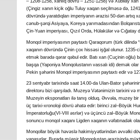
– 1208-1258, xanlıq dövrü – 1251-1258) və Xubilay xan 
(Çingiz xanın kiçik oğlu Tuluy xaqan seçilməsə də, 1241-
dövründə yaratdıqları imperiyanın ərazisi 50-dən artıq x
cənub-şərqi Asiyaya, Koreya yarımadasından Bolqarıst
Çin-Yuan imperiyası, Qızıl Orda, Hülakülər və Cığatay dövl
Monqol imperiyasının paytaxtı Qaraqorum (türk dilində 
xaqanın dövründə Çinin çox hissəsi işğal olunur. 1235-
etmək barədə qərar qəbul edir. Batı xan (Cuçinin oğlu)
başqa (Yaponiya Monqolustanın vassalı idi) demək olar ki
Pekin şəhərini Monqol imperiyasının paytaxtı edir və 1271
23 sentyabr tarixində saat 14.00-da Ulan-Bator şəhərin
direktoru bizi qarşıladı. Muzeyə Vətənimizin tarixini və 
Muzeyin eksponatları ilə tanış olduq. Əvvəla, muzey bir 
üç tarixi-xronoloji dövrü əhatə edir: birinci zal–Böyük Hun
İmperatorluğu(VI-VIII əsrlər) və üçüncü zal–Böyük Monq
sonuncu monqol xaqanı Ligden xaqanın vəfatınadək ola
Monqollar böyük həvəslə hakimiyyətlərindən əvvəlki dövr
yanaşırlar. Burada müasir Monqolustan ərazisində müxt