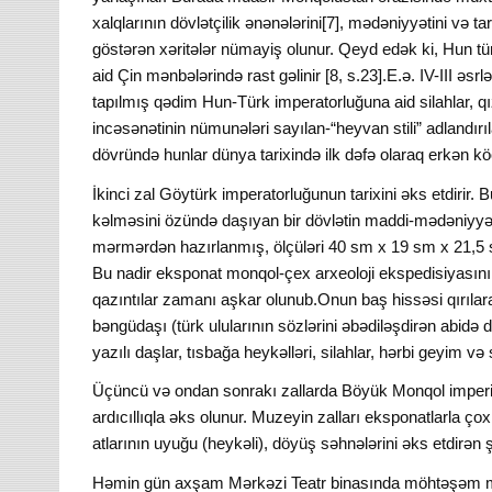
xalqlarının dövlətçilik ənənələrini[7], mədəniyyətini və ta
göstərən xəritələr nümayiş olunur. Qeyd edək ki, Hun türk
aid Çin mənbələrində rast gəlinir [8, s.23].E.ə. IV-III əsr
tapılmış qədim Hun-Türk imperatorluğuna aid silahlar, q
incəsənətinin nümunələri sayılan-“heyvan stili” adlandır
dövründə hunlar dünya tarixində ilk dəfə olaraq erkən köçə
İkinci zal Göytürk imperatorluğunun tarixini əks etdirir. 
kəlməsini özündə daşıyan bir dövlətin maddi-mədəniyyət
mərmərdən hazırlanmış, ölçüləri 40 sm x 19 sm x 21,5 s
Bu nadir eksponat monqol-çex arxeoloji ekspedisiyasının
qazıntılar zamanı aşkar olunub.Onun baş hissəsi qırılar
bəngüdaşı (türk ulularının sözlərini əbədiləşdirən abidə
yazılı daşlar, tısbağa heykəlləri, silahlar, hərbi geyim və s
Üçüncü və ondan sonrakı zallarda Böyük Monqol imper
ardıcıllıqla əks olunur. Muzeyin zalları eksponatlarla çox
atlarının uyuğu (heykəli), döyüş səhnələrini əks etdirən şəki
Həmin gün axşam Mərkəzi Teatr binasında möhtəşəm mod