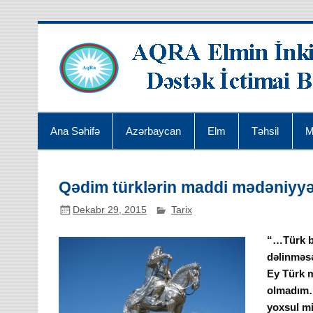
Ana Səhifə
Azərbaycan
Elm
Təhsil
M
Qədim türklərin maddi mədəniyyəti
Dekabr 29, 2015
Tarix
“…Türk bə
dəlinməsə
Ey Türk m
olmadım…A
yoxsul mi