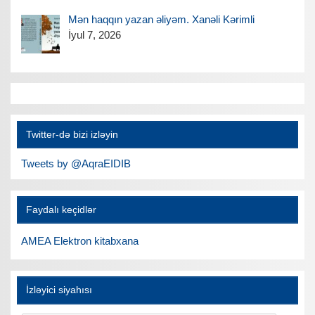
Mən haqqın yazan əliyəm. Xanəli Kərimli
İyul 7, 2026
Twitter-də bizi izləyin
Tweets by @AqraEIDIB
Faydalı keçidlər
AMEA Elektron kitabxana
İzləyici siyahısı