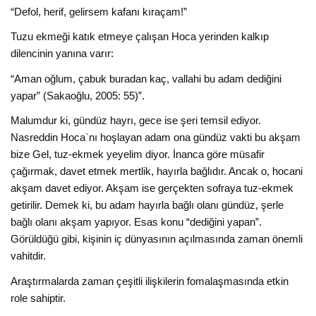
“Defol, herif, gelirsem kafanı kıraçam!”
Tuzu ekmeği katık etmeye çalışan Hoca yerinden kalkıp
dilencinin yanına varır:
“Aman oğlum, çabuk buradan kaç, vallahi bu adam dediğini
yapar” (Sakaoğlu, 2005: 55)”.
Malumdur ki, gündüz hayrı, gece ise şeri temsil ediyor.
Nasreddin Hoca`nı hoş­layan adam ona gündüz vakti bu akşam
bize Gel, tuz-ekmek yeyelim diyor. İnanca göre müsafir
çağırmak, davet etmek mertlik, hayırla bağlıdır. Ancak o, hocani
akşam davet ediyor. Akşam ise gerçekten sofraya tuz-ekmek
getirilir. Demek ki, bu adam hayırla bağlı olanı gündüz, şerle
bağlı olanı akşam yapıyor. Esas konu “dediğini yapan”.
Görüldüğü gibi, kişinin iç dünyasının açılmasında zaman önemli
vahitdir.
Araştırmalarda zaman çeşitli ilişkilerin fomalaşmasında etkin
role sahiptir.