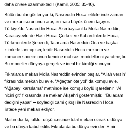
daha önlere uzanmaktadır (Kamil, 2005: 39-40).
Bütün bunlar gösteriyor ki, Nasreddin Hoca letifelerinde zaman
ve mekan sorununun araştırılması büyük önem taşıyor.
Türkiye’de Nasreddin Hoca, Azerbaycan’da Molla Nasreddin,
Karacayevlerde Hasr Hoca, Çerkez ve Kabardinlerde Hoca,
Türkmenlerde Şependi, Tatarlarda Nasreddin Oca ve başka
isimlerle tanınıp seçilebilir Nasreddin Hoca mekanın ve
zamanın sadece onun kendine mahsus moddellərini yaratmıştır.
Bu modeller dünyaya gerçek ve ideal bir kimliği sunuyor.
Fıkralarda mekan Molla Nasreddin evinden başlar. “Allah versin”
fıkrasında mekan bu evle, “Ağaçtan öte yol” da komşu evle,
“Ağabeyi karşılama” metninde ise komşu köylü işaretlenir. “Al
hiçini git” fıkrasında ise mekan Akşehri göstermiştir. “Bu adam
dediğini yapar” – söylediği cami çıkışı ile Nasreddin Hoca
listede yeni mekan ekliyor.
Malumdur ki, folklor düşüncesinde total mekan olarak o dünya
ve bu dünya kabul edilir. Fıkralarda bu dünya evinden Emir