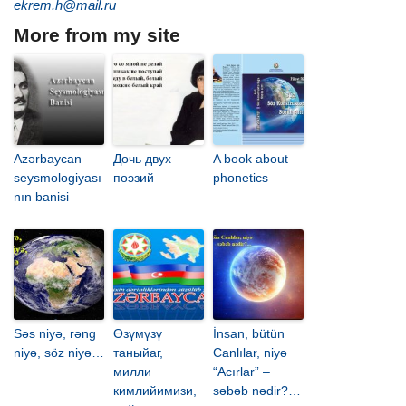
ekrem.h@mail.ru
More from my site
Azərbaycan
Дочь двух
A book about
seysmologiyası
поэзий
phonetics
nın banisi
Səs niyə, rəng
Өзүмүзү
İnsan, bütün
niyə, söz niyə…
таныйаг,
Canlılar, niyə
милли
“Acırlar” –
кимлийимизи,
səbəb nədir?…