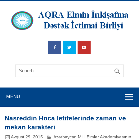
AQRA Elmin
İnkişafına
Dətsək İctimai
Birliyi
MENU
Nasreddin Hoca letifelerinde zaman ve
mekan karakteri
Avqust 29, 2015
Azərbaycan Milli Elmlər Akademiyasının