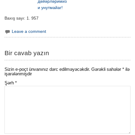
дәйәрләримиз
и унутмайаг!
Baxış sayı:
1. 957
Leave a comment
Bir cavab yazın
Sizin e-poçt ünvanınız dərc edilməyəcəkdir.
Gərəkli sahələr
*
ilə
işarələnmişdir
Şərh
*