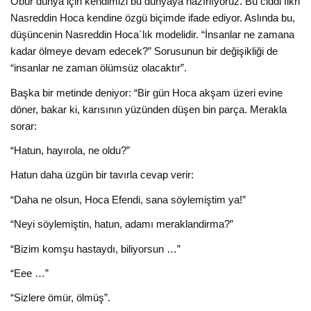
Öbür dünya için kendimizi bu dünyaya hazırlıyoruz. Bu ciddi fikri
Nasreddin Hoca kendine özgü biçimde ifade ediyor. Aslında bu,
düşüncenin Nasreddin Hoca`lık modelidir. “İnsanlar ne zamana
kadar ölmeye devam edecek?” Sorusunun bir değişikliği de
“insanlar ne zaman ölümsüz olacaktır”.
Başka bir metinde deniyor: “Bir gün Hoca akşam üzeri evine
döner, bakar ki, karısının yüzünden düşen bin parça. Merakla
sorar:
“Hatun, hayırola, ne oldu?”
Hatun daha üzgün bir tavırla cevap verir:
“Daha ne olsun, Hoca Efendi, sana söylemiştim ya!”
“Neyi söylemiştin, hatun, adamı meraklandirma?”
“Bizim komşu hastaydı, biliyorsun …”
“Eee …”
“Sizlere ömür, ölmüş”.