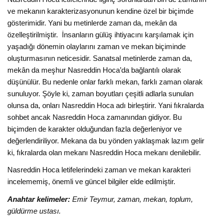
ve mekanın karakterizasyonunun kendine özel bir biçimde
gösterimidir. Yani bu metinlerde zaman da, mekân da
özelleştirilmiştir. İnsanların gülüş ihtiyacını karşılamak için
yaşadığı dönemin olaylarını zaman ve mekan biçiminde
oluşturmasının neticesidir. Sanatsal metinlerde zaman da,
mekân da meşhur Nasreddin Hoca’da bağlantılı olarak
düşünülür. Bu nedenle onlar farklı mekan, farklı zaman olarak
sunuluyor. Şöyle ki, zaman boyutları çeşitli adlarla sunulan
olunsa da, onları Nasreddin Hoca adı birleştirir. Yani fıkralarda
sohbet ancak Nasreddin Hoca zamanından gidiyor. Bu
biçimden de karakter olduğundan fazla değerleniyor ve
değerlendiriliyor. Mekana da bu yönden yaklaşmak lazım gelir
ki, fıkralarda olan mekanı Nasreddin Hoca mekanı denilebilir.
Nasreddin Hoca letifelerindeki zaman ve mekan karakteri
incelememiş, önemli ve güncel bilgiler elde edilmiştir.
Anahtar kelimeler:
Emir Teymur, zaman, mekan, toplum,
güldürme ustası.