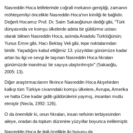
Nasreddin Hoca letifelerinde coğrafi mekanın genişliği, zamanın
möhteşemliyi öncelikle Nasreddin Hoca’nın kimliği ile bağlıdır.
Değerli Hocamız Prof. Dr. Saim Sakaoğlunun dediği gibi, “Türk
dünyasında ve komşu ülkelerde adeta bir güldürme ustası
olarak bilinen Nasreddin Hoca, aslında Anadolu Türklüğünün;
Yunus Emre gibi, Hacı Bektaş Veli gibi, tepe noktalarından
biridir. Yaşadığını kabul ettiğimiz 13. yüzyıldan günümüze kadar
artan bu ilgi ve sevgi ile taşınan Nasreddin Hoca fıkraları
günümüzde inanılmaz bir sayıya ulaştırılmıştır” (Sakaoğlu,
2005: 13).
Diğer araştırmacılarım fikrince Nasreddin Hoca Akşehirden
kalkıp tüm Türkiye civarındaki komşu ülkelere, Avrupa, Amerika
ve hatta Cine kadar gidib güldürülerini yaymış, insanları mutlu
etmiştir (Necla, 1992: 126).
O da önemlidir ki, onun fıkraları, insan nefsinin terbiyesinden
aileye, oradan da toplum düzenine yüzyıllar boyunca irelilemiştir.
Nasreddin Hoca ile ilgili özellikle iki hususu da