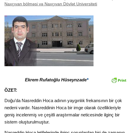
Naxçıvan bölməsi və Naxçıvan Dövlət Universiteti
Ekrem Rufatoğlu Hüseynzade
*
ÖZET:
Doğu’da Nasreddin Hoca adının yaygınlık frekansının bir çok
nedeni vardır. Nasreddinin Hoca bir imge olarak özellikleriyle
geniş incelenmiş ve çeşitli araştırmalar neticesinde ilginç bir
sistem oluşturulmuştur.
Nasreddin Hoca letifelerinde ilginç sorunlardan biri de zamanın