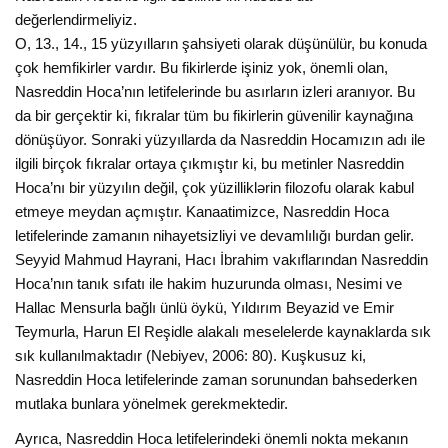
değerlendirmeliyiz.
O, 13., 14., 15 yüzyılların şahsiyeti olarak düşünülür, bu konuda
çok hemfikirler vardır. Bu fikirlerde işiniz yok, önemli olan,
Nasreddin Hoca’nın letifelerinde bu asırların izleri aranıyor. Bu
da bir gerçektir ki, fıkralar tüm bu fikirlerin güvenilir kaynağına
dönüşüyor. Sonraki yüzyıllarda da Nasreddin Hocamızın adı ile
ilgili birçok fıkralar ortaya çıkmıştır ki, bu metinler Nasreddin
Hoca’nı bir yüzyılın değil, çok yüzilliklərin filozofu olarak kabul
etmeye meydan açmıştır. Kanaatimizce, Nasreddin Hoca
letifelerinde zamanın nihayetsizliyi ve devamlılığı burdan gelir.
Seyyid Mahmud Hayrani, Hacı İbrahim vakıflarından Nasreddin
Hoca’nın tanık sıfatı ile hakim huzurunda olması, Nesimi ve
Hallac Mensurla bağlı ünlü öykü, Yıldırım Beyazid ve Emir
Teymurla, Harun El Reşidle alakalı meselelerde kaynaklarda sık
sık kullanılmaktadır (Nebiyev, 2006: 80). Kuşkusuz ki,
Nasreddin Hoca letifelerinde zaman sorunundan bahsederken
mutlaka bunlara yönelmek gerekmektedir.
Ayrıca, Nasreddin Hoca letifelerindeki önemli nokta mekanın