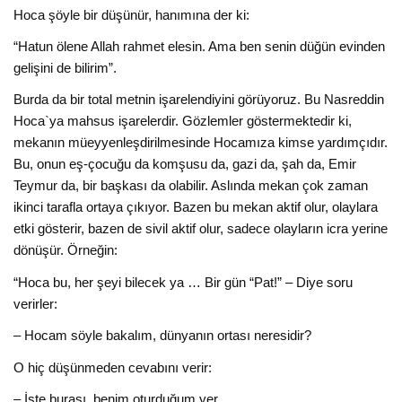
Hoca şöyle bir düşünür, hanımına der ki:
“Hatun ölene Allah rahmet elesin. Ama ben senin düğün evinden
gelişini de bilirim”.
Burda da bir total metnin işarelendiyini görüyoruz. Bu Nasreddin
Hoca`ya mahsus işarelerdir. Gözlemler göstermektedir ki,
mekanın müeyyenleşdirilmesinde Hocamıza kimse yardımçıdır.
Bu, onun eş-çocuğu da komşusu da, gazi da, şah da, Emir
Teymur da, bir başkası da olabilir. Aslında mekan çok zaman
ikinci tarafla ortaya çıkıyor. Bazen bu mekan aktif olur, olaylara
etki gösterir, bazen de sivil aktif olur, sadece olayların icra yerine
dönüşür. Örneğin:
“Hoca bu, her şeyi bilecek ya … Bir gün “Pat!” – Diye soru
verirler:
– Hocam söyle bakalım, dünyanın ortası neresidir?
O hiç düşünmeden cevabını verir:
– İşte burası, benim oturduğum yer …