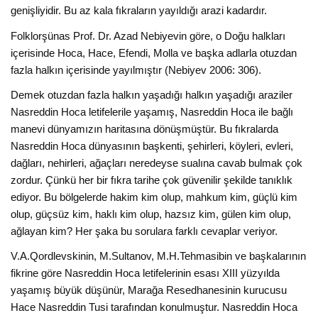
genişliyidir. Bu az kala fıkraların yayıldığı arazi kadardır.
Folklorşünas Prof. Dr. Azad Nebiyevin göre, o Doğu halkları
içerisinde Hoca, Hace, Efendi, Molla ve başka adlarla otuzdan
fazla halkın içerisinde yayılmıştır (Nebiyev 2006: 306).
Demek otuzdan fazla halkın yaşadığı halkın yaşadığı araziler
Nasreddin Hoca letifelerile yaşamış, Nasreddin Hoca ile bağlı
manevi dünyamızın haritasına dönüşmüştür. Bu fıkralarda
Nasreddin Hoca dünyasının başkenti, şehirleri, köyleri, evleri,
dağları, nehirleri, ağaçları neredeyse sualına cavab bulmak çok
zordur. Çünkü her bir fıkra tarihe çok güvenilir şekilde tanıklık
ediyor. Bu bölgelerde hakim kim olup, mahkum kim, güçlü kim
olup, güçsüz kim, haklı kim olup, hazsız kim, gülen kim olup,
ağlayan kim? Her şaka bu sorulara farklı cevaplar veriyor.
V.A.Qordlevskinin, M.Sultanov, M.H.Tehmasibin ve başkalarının
fikrine göre Nasreddin Hoca letifelerinin esası XIII yüzyılda
yaşamış büyük düşünür, Marağa Resedhanesinin kurucusu
Hace Nasreddin Tusi tarafından konulmuştur. Nasreddin Hoca