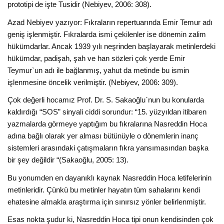
prototipi de işte Tusidir (Nebiyev, 2006: 308).
Azad Nebiyev yazıyor: Fıkraların repertuarında Emir Temur adı
geniş işlenmiştir. Fıkralarda ismi çekilenler ise dönemin zalim
hükümdarlar. Ancak 1939 yılı neşrinden başlayarak metinlerdeki
hükümdar, padişah, şah ve han sözleri çok yerde Emir
Teymur`un adı ile bağlanmış, yahut da metinde bu ismin
işlenmesine öncelik verilmiştir. (Nebiyev, 2006: 309).
Çok değerli hocamız Prof. Dr. S. Sakaoğlu`nun bu konularda
kaldırdığı “SOS” sinyali ciddi sorundur: “15. yüzyıldan itibaren
yazmalarda görmeye yaptığım bu fıkralarına Nasreddin Hoca
adına bağlı olarak yer alması bütünüyle o dönemlerin inanç
sistemleri arasındaki çatışmaların fıkra yansımasından başka
bir şey değildir “(Sakaoğlu, 2005: 13).
Bu yonumden en dayanıklı kaynak Nasreddin Hoca letifelerinin
metinleridir. Çünkü bu metinler hayatın tüm sahalarını kendi
ehatesine almakla araştırma için sınırsız yönler belirlenmiştir.
Esas nokta şudur ki, Nasreddin Hoca tipi onun kendisinden çok