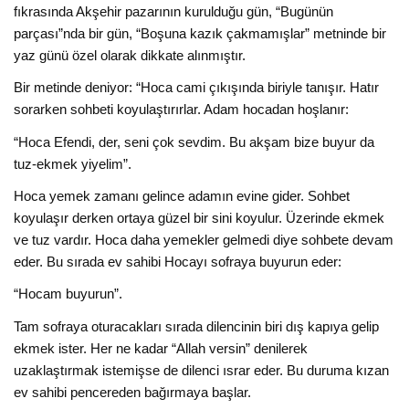
fıkrasında Akşehir pazarının kurulduğu gün, “Bugünün
parçası”nda bir gün, “Boşuna kazık çakmamışlar” metninde bir
yaz günü özel olarak dikkate alınmıştır.
Bir metinde deniyor: “Hoca cami çıkışında biriyle tanışır. Hatır
sorarken sohbeti koyulaştırırlar. Adam hocadan hoşlanır:
“Hoca Efendi, der, seni çok sevdim. Bu akşam bize buyur da
tuz-ekmek yiyelim”.
Hoca yemek zamanı gelince adamın evine gider. Sohbet
koyulaşır derken ortaya güzel bir sini koyulur. Üzerinde ekmek
ve tuz vardır. Hoca daha yemekler gelmedi diye sohbete devam
eder. Bu sırada ev sahibi Hocayı sofraya buyurun eder:
“Hocam buyurun”.
Tam sofraya oturacakları sırada dilencinin biri dış kapıya gelip
ekmek ister. Her ne kadar “Allah versin” denilerek
uzaklaştırmak istemişse de dilenci ısrar eder. Bu duruma kızan
ev sahibi pencereden bağırmaya başlar.