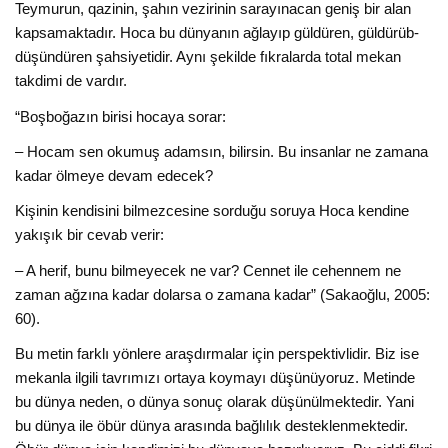
Teymurun, qazinin, şahın vezirinin sarayınacan geniş bir alan
kapsamaktadır. Hoca bu dünyanın ağlayıp güldüren, güldürüb-
düşündüren şahsiyetidir. Aynı şekilde fıkralarda total mekan
takdimi de vardır.
“Boşboğazın birisi hocaya sorar:
– Hocam sen okumuş adamsın, bilirsin. Bu insanlar ne zamana
kadar ölmeye devam edecek?
Kişinin kendisini bilmezcesine sorduğu soruya Hoca kendine
yakışık bir cevab verir:
– A herif, bunu bilmeyecek ne var? Cennet ile cehennem ne
zaman ağzına kadar dolarsa o zamana kadar” (Sakaoğlu, 2005:
60).
Bu metin farklı yönlere araşdırmalar için perspektivlidir. Biz ise
mekanla ilgili tavrımızı ortaya koymayı düşünüyoruz. Metinde
bu dünya neden, o dünya sonuç olarak düşünülmektedir. Yani
bu dünya ile öbür dünya arasında bağlılık desteklenmektedir.