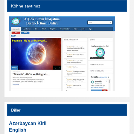
Köhnə saytımız
Dillər
Azərbaycan Kiril
English