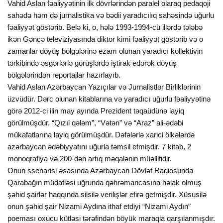
Vahid Aslan fəaliyyətinin ilk dövrlərindən paralel olaraq pedaqoji
sahədə həm də jurnalistika və bədii yaradıcılıq sahəsində uğurlu
fəaliyyət göstərib. Belə ki, o, hələ 1993-1994-cü illərdə tələbə
ikən Gəncə televiziyasında diktor kimi fəaliyyət göstərib və o
zamanlar döyüş bölgələrinə ezam olunan yaradıcı kollektivin
tərkibində əsgərlərlə görüşlərdə iştirak edərək döyüş
bölgələrindən reportajlar hazırlayıb.
Vahid Aslan Azərbaycan Yazıçılar və Jurnalistlər Birliklərinin
üzvüdür. Dərc olunan kitablarına və yaradıcı uğurlu fəaliyyətinə
görə 2012-ci ilin may ayında Prezident təqaüdünə layiq
görülmüşdür. “Qızıl qələm”, “Vətən” və “Araz” ali-ədəbi
mükafatlarına layiq görülmüşdür. Dəfələrlə xarici ölkələrdə
azərbaycan ədəbiyyatını uğurla təmsil etmişdir. 7 kitab, 2
monoqrafiya və 200-dən artıq məqalənin müəllifidir.
Onun ssenarisi əsasında Azərbaycan Dövlət Radiosunda
Qarabağın müdafiəsi uğrunda qəhrəmancasına həlak olmuş
şəhid şairlər haqqında silsilə verilişlər efirə getmişdir. Xüsusilə
onun şəhid şair Nizami Aydına ithaf etdiyi “Nizami Aydın”
poeması oxucu kütləsi tərəfindən böyük maraqla qarşılanmışdır.