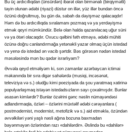
Bu üç ardıcıllıqdan (ünsürdən) ibarət olan birmənalı (birqiymətli)
təyin olunan ədəbi (riyazi) düstur on illər, yüz illər bundan öncə
özünü doğrultmuş, bu gün də, sabah da dəyişməz qalacaqdır!
Həm də bu ardıcıllıqda sıralamanı pozmaq və ya yerdəyişmə
etmək qeyri mümkündür. Belə olan halda qazanılacaq uğur süni
və ya ötəri olacaqdır. Oxucu qəlbini fəth etməyə, ədəbi mühiti
özünə doğru canlandırmağa yetənəkli yazar olmaq üçün istedad
və yenə də istedad ən vacib şərtdir. Bəs görəsən nədən istedad
məsələsində mən bu qədər israrlıyam?
Əvvəla qeyd etməliyəm ki, son zamanlar azərbaycan ictimai
məkanında bir sıra digər sahələrdə (musiqi, incəsənət,
televiziya və s.) oludğu kimi poeziyada da şou yaratmaq xatirinə
populyarlaşmaq istəyən istedadsızların sayı çoxalmışdır. Bunlar
əsasən kimlərdir? Bunlar özəlrini gənc nəslin nümayəndəsi
adlandırmaqla, özləri – özlərini müxtəlif ədəbi cərəyanlara (
postmodernist, modernist, metofizik və s.) aid etməklə, özündən
əvvəlkiləri yəni yaşlı nəsli ağına bozuna baxmadan
bəyənməyən özlərindən razı «dahilərdir». Əslində bu «dahilər»