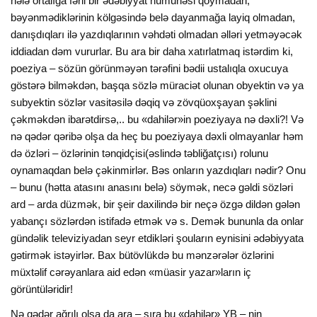
hələ ortalığa fərli bir ədəbiyyat nümunəsi qoymadan,
bəyənmədiklərinin kölgəsində belə dayanmağa layiq olmadan,
danışdıqları ilə yazdıqlarının vəhdəti olmadan əlləri yetməyəcək
iddiadan dəm vururlar. Bu ara bir daha xatırlatmaq istərdim ki,
poeziya – sözün görünməyən tərəfini bədii ustalıqla oxucuya
göstərə bilməkdən, başqa sözlə müraciət olunan obyektin və ya
subyektin sözlər vasitəsilə dəqiq və zövqüoxşayan şəklini
çəkməkdən ibarətdirsə,.. bu «dahilər»in poeziyaya nə dəxli?! Və
nə qədər qəribə olşa da heç bu poeziyaya dəxli olmayanlar həm
də özləri – özlərinin tənqidçisi(əslində təbliğatçısı) rolunu
oynamaqdan belə çəkinmirlər. Bəs onların yazdıqları nədir? Onu
– bunu (hətta atasını anasını belə) söymək, necə gəldi sözləri
ard – arda düzmək, bir şeir daxilində bir neçə özgə dildən gələn
yabançı sözlərdən istifadə etmək və s. Demək bununla da onlar
gündəlik televiziyadan seyr etdikləri şouların eynisini ədəbiyyata
gətirmək istəyirlər. Bax bütövlükdə bu mənzərələr özlərini
müxtəlif cərəyanlara aid edən «müasir yazar»ların iç
görüntüləridir!
Nə qədər ağrılı olsa da ara – sıra bu «dahilər» YB – nin