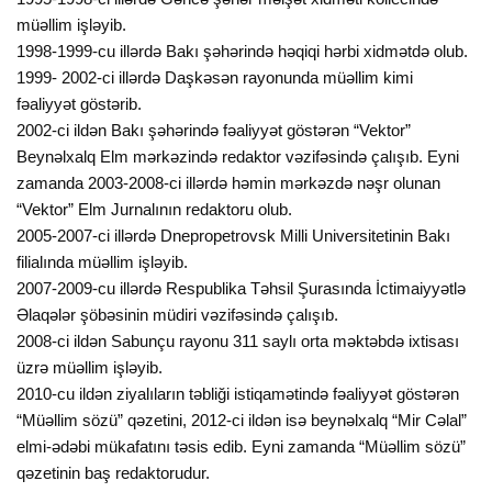
müəllim işləyib.
1998-1999-cu illərdə Bakı şəhərində həqiqi hərbi xidmətdə olub.
1999- 2002-ci illərdə Daşkəsən rayonunda müəllim kimi
fəaliyyət göstərib.
2002-ci ildən Bakı şəhərində fəaliyyət göstərən “Vektor”
Beynəlxalq Elm mərkəzində redaktor vəzifəsində çalışıb. Eyni
zamanda 2003-2008-ci illərdə həmin mərkəzdə nəşr olunan
“Vektor” Elm Jurnalının redaktoru olub.
2005-2007-ci illərdə Dnepropetrovsk Milli Universitetinin Bakı
filialında müəllim işləyib.
2007-2009-cu illərdə Respublika Təhsil Şurasında İctimaiyyətlə
Əlaqələr şöbəsinin müdiri vəzifəsində çalışıb.
2008-ci ildən Sabunçu rayonu 311 saylı orta məktəbdə ixtisası
üzrə müəllim işləyib.
2010-cu ildən ziyalıların təbliği istiqamətində fəaliyyət göstərən
“Müəllim sözü” qəzetini, 2012-ci ildən isə beynəlxalq “Mir Cəlal”
elmi-ədəbi mükafatını təsis edib. Eyni zamanda “Müəllim sözü”
qəzetinin baş redaktorudur.