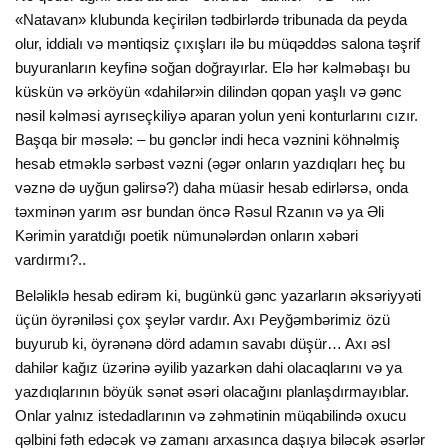
«Natavan» klubunda keçirilən tədbirlərdə tribunada da peyda
olur, iddialı və məntiqsiz çıxışları ilə bu müqəddəs salona təşrif
buyuranların keyfinə soğan doğrayırlar. Elə hər kəlməbaşı bu
küskün və ərköyün «dahilər»in dilindən qopan yaşlı və gənc
nəsil kəlməsi ayrıseçkiliyə aparan yolun yeni konturlarını cızır.
Başqa bir məsələ: – bu gənclər indi heca vəznini köhnəlmiş
hesab etməklə sərbəst vəzni (əgər onların yazdıqları heç bu
vəznə də uyğun gəlirsə?) daha müasir hesab edirlərsə, onda
təxminən yarım əsr bundan öncə Rəsul Rzanın və ya Əli
Kərimin yaratdığı poetik nümunələrdən onların xəbəri
vardırmı?..
Beləliklə hesab edirəm ki, bugünkü gənc yazarların əksəriyyəti
üçün öyrəniləsi çox şeylər vardır. Axı Peyğəmbərimiz özü
buyurub ki, öyrənənə dörd adamın savabı düşür… Axı əsl
dahilər kağız üzərinə əyilib yazarkən dahi olacaqlarını və ya
yazdıqlarının böyük sənət əsəri olacağını planlaşdırmayıblar.
Onlar yalnız istedadlarının və zəhmətinin müqabilində oxucu
qəlbini fəth edəcək və zamanı arxasınca daşıya biləcək əsərlər