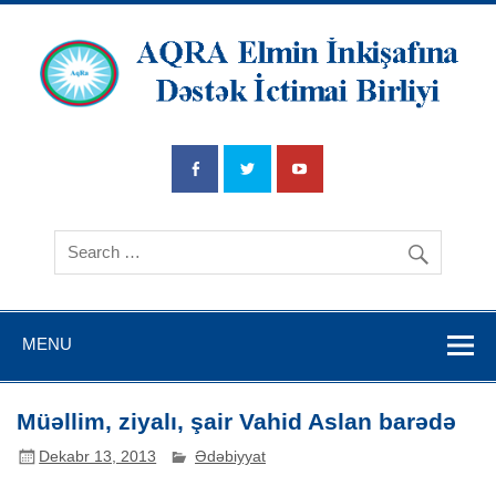
AQRA Elmin
İnkişafına
Dətsək İctimai
Birliyi
MENU
Müəllim, ziyalı, şair Vahid Aslan barədə
Dekabr 13, 2013
Ədəbiyyat