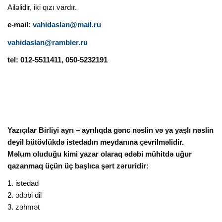
Ailəlidir, iki qızı vardır.
e-mail:
vahidaslan@mail.ru
vahidaslan@rambler.ru
tel: 012-5511411, 050-5232191
Yazıçılar Birliyi ayrı – ayrılıqda gənc nəslin və ya yaşlı nəslin
deyil bütövlükdə istedadın meydanına çevrilməlidir.
Məlum oluduğu kimi yazar olaraq ədəbi mühitdə uğur
qazanmaq üçün üç başlıca şərt zəruridir:
1. istedad
2. ədəbi dil
3. zəhmət