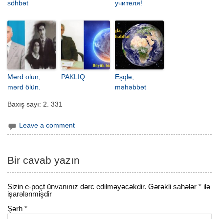
söhbət
учителя!
Mərd olun,
PAKLIQ
Eşqlə,
mərd ölün.
məhəbbət
Baxış sayı:
2. 331
Leave a comment
Bir cavab yazın
Sizin e-poçt ünvanınız dərc edilməyəcəkdir.
Gərəkli sahələr
*
ilə
işarələnmişdir
Şərh
*