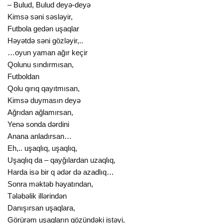
– Bulud, Bulud deyə-deyə
Kimsə səni səsləyir,
Futbola gedən uşaqlar
Həyətdə səni gözləyir,..
…oyun yaman ağır keçir
Qolunu sındırmısan,
Futboldan
Qolu qırıq qayıtmısan,
Kimsə duymasın deyə
Ağrıdan ağlamırsan,
Yenə sonda dərdini
Anana anladırsan…
Eh,.. uşaqlıq, uşaqlıq,
Uşaqlıq da – qayğılardan uzaqlıq,
Harda isə bir q ədər də azadlıq…
Sonra məktəb həyatından,
Tələbəlik illərindən
Danışırsan uşaqlara,
Görürəm uşaqların gözündəki istəyi,