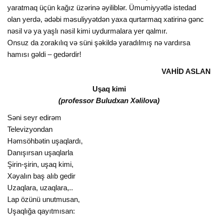
yaratmaq üçün kağız üzərinə əyiliblər. Ümumiyyətlə istedad
olan yerdə, ədəbi məsuliyyətdən yaxa qurtarmaq xatirinə gənc
nəsil və ya yaşlı nəsil kimi uydurmalara yer qalmır.
Onsuz da zorakılıq və süni şəkildə yaradılmış nə vardırsa
hamısı gəldi – gedərdir!
VAHİD ASLAN
Uşaq kimi
(professor Buludxan Xəlilova)
Səni seyr edirəm
Televizyondan
Həmsöhbətin uşaqlardı,
Danışırsan uşaqlarla
Şirin-şirin, uşaq kimi,
Xəyalın baş alıb gedir
Uzaqlara, uzaqlara,..
Lap özünü unutmusan,
Uşaqlığa qayıtmısan: