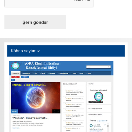
Köhnə saytımız