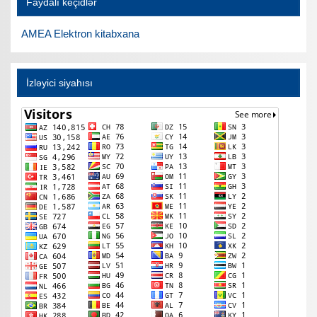
Faydalı keçidlər
AMEA Elektron kitabxana
İzləyici siyahısı