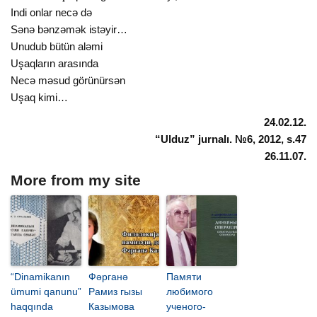
Indi onlar necə də
Sənə bənzəmək istəyir…
Unudub bütün aləmi
Uşaqların arasında
Necə məsud görünürsən
Uşaq kimi…
24.02.12.
“Ulduz” jurnalı. №6, 2012, s.47
26.11.07.
More from my site
“Dinamikanın
Фәрганә
Памяти
ümumi qanunu”
Рамиз гызы
любимого
haqqında
Казымова
ученого-