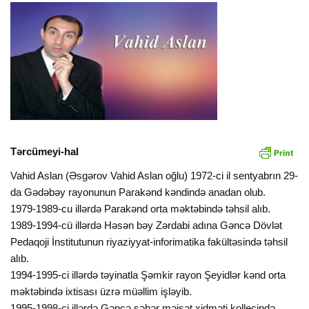
Tərcümeyi-hal
Vahid Aslan (Əsgərov Vahid Aslan oğlu) 1972-ci il sentyabrın 29-
da Gədəbəy rayonunun Parakənd kəndində anadan olub.
1979-1989-cu illərdə Parakənd orta məktəbində təhsil alıb.
1989-1994-cü illərdə Həsən bəy Zərdabi adına Gəncə Dövlət
Pedaqoji İnstitutunun riyaziyyat-inforimatika fakültəsində təhsil
alıb.
1994-1995-ci illərdə təyinatla Şəmkir rayon Şeyidlər kənd orta
məktəbində ixtisası üzrə müəllim işləyib.
1995-1998-ci illərdə Gəncə şəhər məişət xidməti kollecində