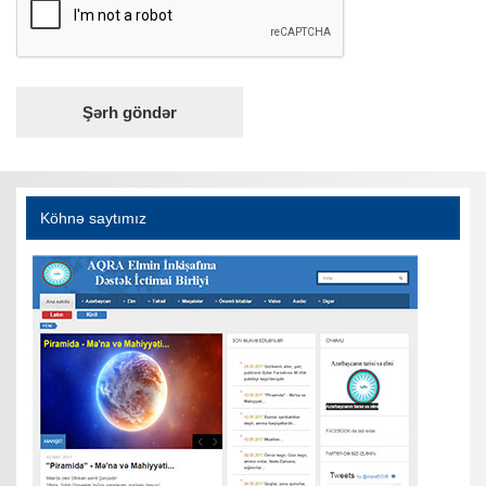
Köhnə saytımız