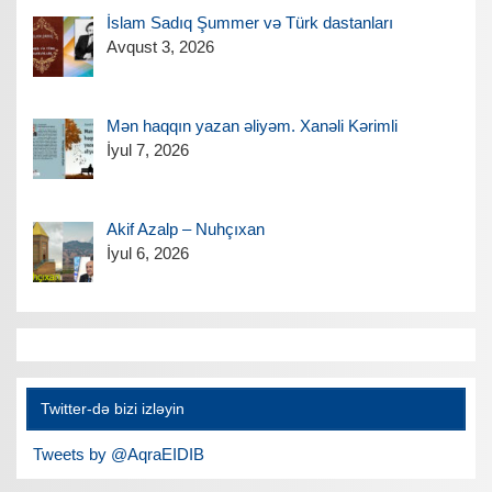
İslam Sadıq Şummer və Türk dastanları
Avqust 3, 2026
Mən haqqın yazan əliyəm. Xanəli Kərimli
İyul 7, 2026
Akif Azalp – Nuhçıxan
İyul 6, 2026
Twitter-də bizi izləyin
Tweets by @AqraEIDIB