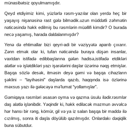
münasibətsiz qoyulmamışdır.
Qeyd etdiyimiz kimi, yüzlərlə rəsm-yazılar olan yerdə heç bir
yaşayış nişanəsinə rast gələ bilmədik.uzun müddətli zəhmətin
nəticəsində həkk edilmiş bu rəsmlərin müəllifi kimdir? O burada
necə yaşamış, harada daldalanmışdır?
Yenə də ehtimallar bizi qeyri-adi bir vəziyyətə aparıb çıxarır.
Zənn etmək olar ki, tufan nəticəində buraya düşən insanlar,
vaxtdan istifadə edibbaşlarına gələn hadisə,istifadə etdikləri
alətlər və işlətdikləri yazı işarələrini daşlar üzərinə nəqş etmişlər.
Başqa sözlə desək, itməsin deyə gəmi və başqa cihazların
şəklini – “layihəsini” daşlarda qazıb, haqqında isə özlərinə
məxsus yazı ilə gələcəyə mə’lumat “yollamışlar”.
Gəmiqaya rəsmləri əsasən oyma və qazma üsulu ilədir.rəsmlər
daş alətlə işlənibdir. Yəqindir ki, həkk ediləcək məzmun əvvəlcə
hər hansı bir rəng, kömür, gil və ya iz salan başqa bir maddə ilə
cızılmış, sonra iti daşla döyülüb qazılmışdır. Onlardakı dəqiqlik
buna sübutdur.