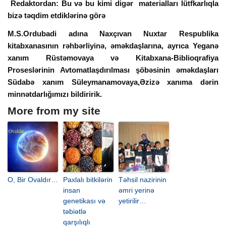
Redaktordan: Bu və bu kimi digər materialları lütfkarlıqla
bizə təqdim etdiklərinə görə
M.S.Ordubadi adına Naxçıvan Nuxtar Respublika
kitabxanasının rəhbərliyinə, əməkdaşlarına, ayrıca Yeganə
xanım Rüstəmovaya və Kitabxana-Biblioqrafiya
Proseslərinin Avtomatlaşdırılması şöbəsinin əməkdaşları
Südabə xanım Süleymanamovaya,Əzizə xanıma dərin
minnətdarlığımızı bildiririk.
More from my site
O, Bir Ovaldır…
Paxlalı bitkilərin
Təhsil nazirinin
insan
əmri yerinə
genetikası və
yetirilir…
təbiətlə
qarşılıqlı