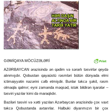
GƏMİQAYA MÖCÜZƏLƏRİ
AZƏRBAYCAN ərazisində ən qədim və sərarlı təsvirlər qeydə
alınmışdır. Qobustan qayaüstü rəsmləri bütün dünyada elmi
ictimaiyyətin nəzərini cəlb etmişdir. Bunlar təkcə şəkil, rəsm
olmaqla qalmır; eyni zamanda məqsəd, istək bildirən işarələr –
təsviri yazılar kimi də maraqlıdır.
Bəziləri təsviri və xətti yazıları Azərbaycan ərazisində çox vaxt
təkcə Qobustanda axtarırlar. Halbuki diyarımızın bir çox