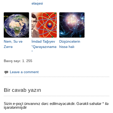
əlaqəsi
Nəm, Su və
İmdad Tağıyev
Düşüncələrin
Zərrə
“Qarayazınamə
hissə halı
”
Baxış sayı:
1. 255
Leave a comment
Bir cavab yazın
Sizin e-poçt ünvanınız dərc edilməyəcəkdir.
Gərəkli sahələr
*
ilə
işarələnmişdir