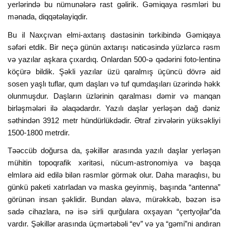
yerlərində bu nümunələrə rast gəlirik. Gəmiqaya rəsmləri bu
mənada, diqqətəlayiqdir.
Bu il Naxçıvan elmi-axtarış dəstəsinin tərkibində Gəmiqaya
səfəri etdik. Bir neçə günün axtarışı nəticəsində yüzlərcə rəsm
və yazılar aşkara çıxardıq. Onlardan 500-ə qədərini foto-lentinə
köçürə bildik. Şəkli yazılar üzü qaralmış üçüncü dövrə aid
sosen yaşlı tuflar, qum daşları və tuf qumdaşıları üzərində həkk
olunmuşdur. Daşların üzlərinin qaralması dəmir və manqan
birləşmələri ilə əlaqədardır. Yazılı daşlar yerləşən dağ dəniz
səthindən 3912 metr hündürlükdədir. Ətraf zirvələrin yüksəkliyi
1500-1800 metrdir.
Təəccüb doğursa da, şəkillər arasında yazılı daşlar yerləşən
mühitin topoqrafik xəritəsi, nücum-astronomiya və başqa
elmlərə aid edilə bilən rəsmlər görmək olur. Daha maraqlısı, bu
günkü paketi xatırladan və maska geyinmiş, başında “antenna”
görünən insan şəklidir. Bundan əlavə, mürəkkəb, bəzən isə
sadə cihazlara, nə isə sirli qurğulara oxşayan “çertyojlar”da
vardır. Şəkillər arasında üçmərtəbəli “ev” və ya “gəmi”ni andıran