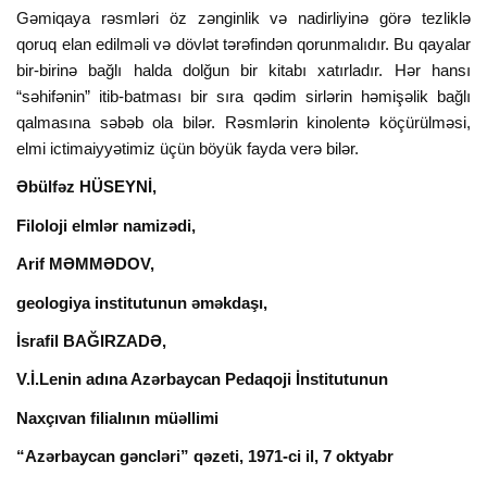
Gəmiqaya rəsmləri öz zənginlik və nadirliyinə görə tezliklə
qoruq elan edilməli və dövlət tərəfindən qorunmalıdır. Bu qayalar
bir-birinə bağlı halda dolğun bir kitabı xatırladır. Hər hansı
“səhifənin” itib-batması bir sıra qədim sirlərin həmişəlik bağlı
qalmasına səbəb ola bilər. Rəsmlərin kinolentə köçürülməsi,
elmi ictimaiyyətimiz üçün böyük fayda verə bilər.
Əbülfəz HÜSEYNİ,
Filoloji elmlər namizədi,
Arif MƏMMƏDOV,
geologiya institutunun əməkdaşı,
İsrafil BAĞIRZADƏ,
V.İ.Lenin adına Azərbaycan Pedaqoji İnstitutunun
Naxçıvan filialının müəllimi
“Azərbaycan gəncləri” qəzeti, 1971-ci il, 7 oktyabr