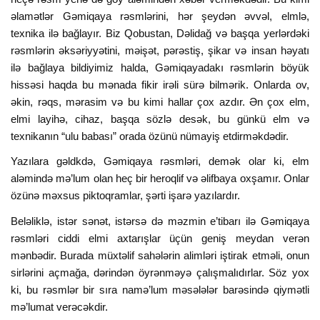
əlamətlər Gəmiqaya rəsmlərini, hər şeydən əvvəl, elmlə,
texnika ilə bağlayır. Biz Qobustan, Dəlidağ və başqa yerlərdəki
rəsmlərin əksəriyyətini, məişət, pərəstiş, şikar və insan həyatı
ilə bağlaya bildiyimiz halda, Gəmiqayadakı rəsmlərin böyük
hissəsi haqda bu mənada fikir irəli sürə bilmərik. Onlarda ov,
əkin, rəqs, mərasim və bu kimi hallar çox azdır. Ən çox elm,
elmi layihə, cihaz, başqa sözlə desək, bu günkü elm və
texnikanın “ulu babası” orada özünü nümayiş etdirməkdədir.
Yazılara gəldkdə, Gəmiqaya rəsmləri, demək olar ki, elm
aləmində mə’lum olan heç bir heroqlif və əlifbaya oxşamır. Onlar
özünə məxsus piktoqramlar, şərti işarə yazılardır.
Beləliklə, istər sənət, istərsə də məzmin e’tibarı ilə Gəmiqaya
rəsmləri ciddi elmi axtarışlar üçün geniş meydan verən
mənbədir. Burada müxtəlif sahələrin alimləri iştirak etməli, onun
sirlərini açmağa, dərindən öyrənməyə çalışmalıdırlar. Söz yox
ki, bu rəsmlər bir sıra namə’lum məsələlər barəsində qiymətli
mə’lumat verəcəkdir.