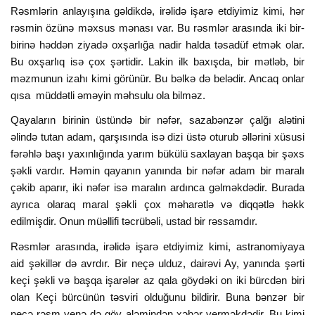
Rəsmlərin anlayışına gəldikdə, irəlidə işarə etdiyimiz kimi, hər
rəsmin özünə məxsus mənası var. Bu rəsmlər arasında iki bir-
birinə həddən ziyadə oxşarlığa nadir halda təsadüf etmək olar.
Bu oxşarlıq isə çox şərtidir. Lakin ilk baxışda, bir mətləb, bir
məzmunun izahı kimi görünür. Bu bəlkə də belədir. Ancaq onlar
qısa müddətli əməyin məhsulu ola bilməz.
Qayaların birinin üstündə bir nəfər, sazabənzər çalğı alətini
əlində tutan adam, qarşısında isə dizi üstə oturub əllərini xüsusi
fərəhlə başı yaxınlığında yarım bükülü saxlayan başqa bir şəxs
şəkli vardır. Həmin qayanın yanında bir nəfər adam bir maralı
çəkib aparır, iki nəfər isə maralın ardınca gəlməkdədir. Burada
ayrıca olaraq maral şəkli çox məharətlə və diqqətlə həkk
edilmişdir. Onun müəllifi təcrübəli, ustad bir rəssamdır.
Rəsmlər arasında, irəlidə işarə etdiyimiz kimi, astranomiyaya
aid şəkillər də avrdır. Bir neçə ulduz, dairəvi Ay, yanında şərti
keçi şəkli və başqa işarələr az qala göydəki on iki bürcdən biri
olan Keçi bürcünün təsviri olduğunu bildirir. Buna bənzər bir
neçə rəsm yenə də göy aləmindən xəbər verməkdədir. Bu kimi