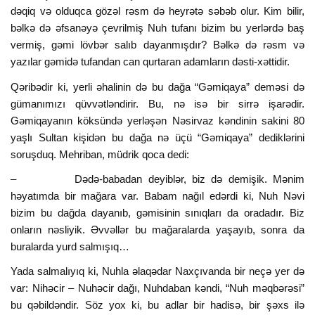
dəqiq və olduqca gözəl rəsm də heyrətə səbəb olur. Kim bilir,
bəlkə də əfsanəyə çevrilmiş Nuh tufanı bizim bu yerlərdə baş
vermiş, gəmi lövbər salıb dayanmışdır? Bəlkə də rəsm və
yazılar gəmidə tufandan can qurtaran adamların dəsti-xəttidir.
Qəribədir ki, yerli əhalinin də bu dağa “Gəmiqaya” deməsi də
gümanımızı qüvvətləndirir. Bu, nə isə bir sirrə işarədir.
Gəmiqayanın köksündə yerləşən Nəsirvaz kəndinin sakini 80
yaşlı Sultan kişidən bu dağa nə üçü “Gəmiqaya” dediklərini
soruşduq. Mehriban, müdrik qoca dedi:
– Dədə-babadan deyiblər, biz də demişik. Mənim
həyatımda bir mağara var. Babam nağıl edərdi ki, Nuh Nəvi
bizim bu dağda dayanıb, gəmisinin sınıqları da oradadır. Biz
onların nəsliyik. Əvvəllər bu mağaralarda yaşayıb, sonra da
buralarda yurd salmışıq…
Yada salmalıyıq ki, Nuhla əlaqədar Naxçıvanda bir neçə yer də
var: Nihəcir – Nuhəcir dağı, Nuhdaban kəndi, “Nuh məqbərəsi”
bu qəbildəndir. Söz yox ki, bu adlar bir hadisə, bir şəxs ilə