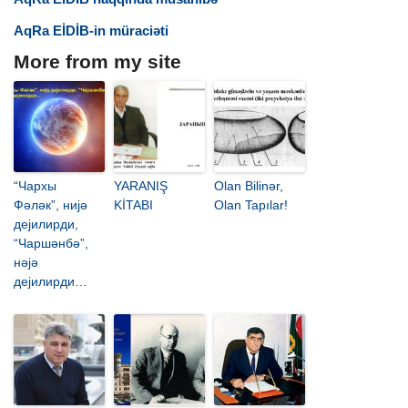
AqRa EİDİB-in müraciəti
More from my site
“Чархы
YARANIŞ
Olan Bilinər,
Фәләк”, ниjә
KİTABI
Olan Tapılar!
деjилирди,
“Чаршәнбә”,
нәjә
деjилирди…