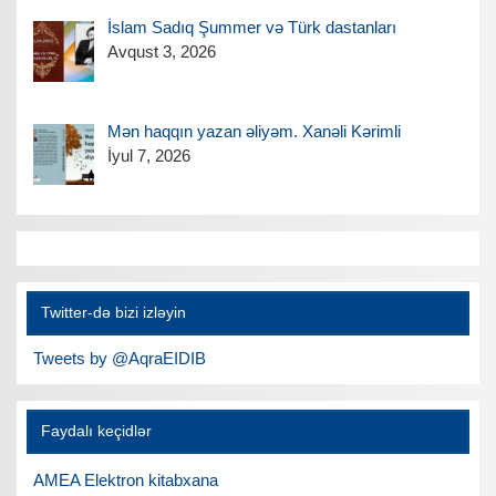
İslam Sadıq Şummer və Türk dastanları
Avqust 3, 2026
Mən haqqın yazan əliyəm. Xanəli Kərimli
İyul 7, 2026
Twitter-də bizi izləyin
Tweets by @AqraEIDIB
Faydalı keçidlər
AMEA Elektron kitabxana