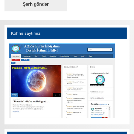
Köhnə saytımız