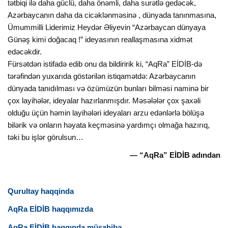
tətbiqi ilə daha güclü, daha önəmli, daha surətlə gedəcək,
Azərbaycanın daha da cicəklənməsinə , dünyada tanınmasına,
Ümummilli Liderimiz Heydər Əliyevin “Azərbaycan dünyaya
Günəş kimi doğacaq !” ideyasının reallaşmasına xidmət
edəcəkdir.
Fürsətdən istifadə edib onu da bildiririk ki, “AqRa” EİDİB-də
tərəfindən yuxarıda göstərilən istiqamətdə: Azərbaycanın
dünyada tanıdılması və özümüzün bunları bilməsi naminə bir
çox layihələr, ideyalar hazırlanmışdır. Məsələlər çox şaxəli
olduğu üçün həmin layihələri ideyaları arzu edənlərlə bölüşə
bilərik və onların həyata keçməsinə yardımçı olmağa hazırıq,
təki bu işlər görulsun…
— “AqRa” EİDİB adından
Qurultay haqqinda
AqRa EİDİB haqqımızda
AqRa EİDİB haqqında müsahibə