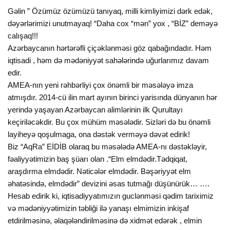
Gəlin ” Özümüz özümüzü tanıyaq, milli kimliyimizi dərk edək,
dəyərlərimizi unutmayaq! “Daha cox “mən” yox , “BİZ” deməyə
calışaq!!!
Azərbaycanın hərtərəfli çiçəklənməsi göz qabağındadır. Həm
iqtisadi , həm də mədəniyyət sahələrində uğurlarımız davam
edir.
AMEA-nın yeni rəhbərliyi çox önəmli bir məsələyə imza
atmışdır. 2014-cü ilin mart ayının birinci yarisında dünyanın hər
yerində yaşayan Azərbaycan alimlərinin ilk Qurultayı
keçiriləcəkdir. Bu çox mühüm məsələdir. Sizləri də bu önəmli
layiheyə qoşulmaga, ona dəstək verməyə dəvət edirik!
Biz “AqRa” EİDİB olaraq bu məsələdə AMEA-nı dəstəkləyir,
fəaliyyətimizin baş şüarı olan .“Elm elmdədir.Tədqiqat,
araşdırma elmdədir. Nəticələr elmdədir. Bəşəriyyət elm
əhatəsində, elmdədir” devizini əsas tutmağı düşünürük… ….
Hesab edirik ki, iqtisadiyyatımızın guclənməsi qədim tariximiz
və mədəniyyətimizin təbliği ilə yanaşı elmimizin inkişaf
etdirilməsinə, əlaqələndirilməsinə də xidmət edərək , elmin