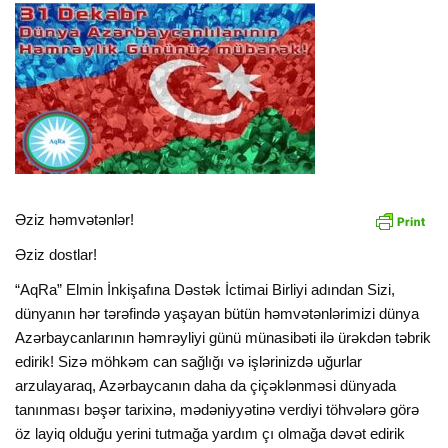
Əziz həmvətənlər!
Əziz dostlar!
“AqRa” Elmin İnkişafına Dəstək İctimai Birliyi adından Sizi,
dünyanın hər tərəfində yaşayan bütün həmvətənlərimizi dünya
Azərbaycanlarının həmrəyliyi günü münasibəti ilə ürəkdən təbrik
edirik! Sizə möhkəm can sağlığı və işlərinizdə uğurlar
arzulayaraq, Azərbaycanın daha da çiçəklənməsi dünyada
tanınması bəşər tarixinə, mədəniyyətinə verdiyi töhvələrə görə
öz layiq olduğu yerini tutmağa yardım çı olmağa dəvət edirik