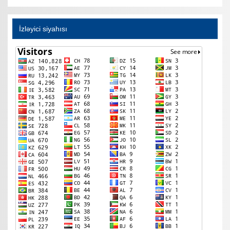
İzləyici siyahısı