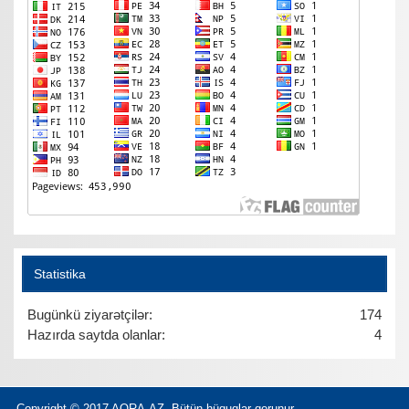
Statistika
Bugünkü ziyarətçilər:
174
Hazırda saytda olanlar:
4
Copyright © 2017 AQRA.AZ. Bütün hüquqlar qorunur.