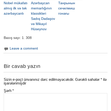
Nobel mükafatı
Azərbaycan
Танрынын
almış ilk və tək
memarlığının
сечилмиш
azərbaycanlı
klassikləri
гонағы
Sadıq Dadaşov
və Mikayıl
Hüseynov
Baxış sayı:
1. 308
Leave a comment
Bir cavab yazın
Sizin e-poçt ünvanınız dərc edilməyəcəkdir.
Gərəkli sahələr
*
ilə
işarələnmişdir
Şərh
*