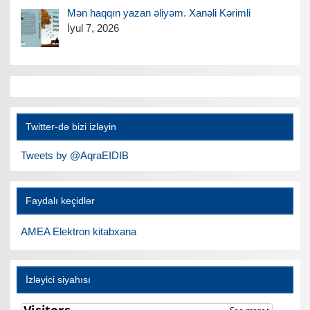
Mən haqqın yazan əliyəm. Xanəli Kərimli
İyul 7, 2026
Twitter-də bizi izləyin
Tweets by @AqraEIDIB
Faydalı keçidlər
AMEA Elektron kitabxana
İzləyici siyahısı