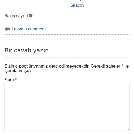
Siracov
Baxış sayı:
760
Leave a comment
Bir cavab yazın
Sizin e-poçt ünvanınız dərc edilməyəcəkdir.
Gərəkli sahələr
*
ilə
işarələnmişdir
Şərh
*