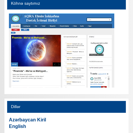
Köhnə saytımız
Dillər
Azərbaycan Kiril
English