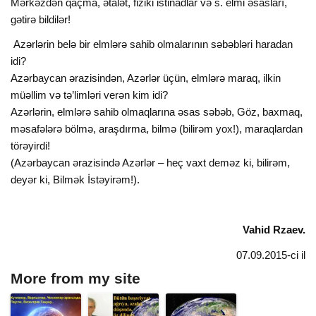
Mərkəzdən qaçma, ətalət, fiziki istinadlar və s. elmi əsasları,
gətirə bildilər!
Azərlərin belə bir elmlərə sahib olmalarının səbəbləri haradan
idi?
Azərbaycan ərazisindən, Azərlər üçün, elmlərə maraq, ilkin
müəllim və tə’limləri verən kim idi?
Azərlərin, elmlərə sahib olmaqlarına əsas səbəb, Göz, baxmaq,
məsafələrə bölmə, araşdırma, bilmə (bilirəm yox!), maraqlardan
törəyirdi!
(Azərbaycan ərazisində Azərlər – heç vaxt deməz ki, bilirəm,
deyər ki, Bilmək İstəyirəm!).
Vahid Rzaev.
07.09.2015-ci il
More from my site