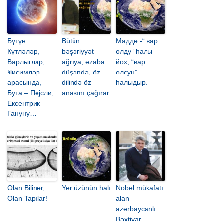
Бүтүн
Bütün
Маддә -“ вар
Күтләләр,
bəşəriyyət
олду” һалы
Варлыглар,
ağrıya, əzaba
йох, “вар
Ҹисимләр
düşəndə, öz
олсун”
арасында,
dilində öz
һалыдыр.
Бута – Пеjсли,
anasını çağırar.
Ексентрик
Гануну…
Olan Bilinər,
Yer üzünün halı
Nobel mükafatı
Olan Tapılar!
alan
azərbaycanlı
Bəxtiyar