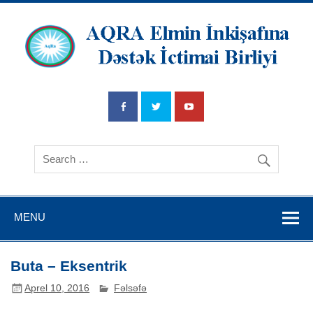
AQRA Elmin
İnkişafına
Dətsək İctimai
Birliyi
MENU
Buta – Eksentrik
Aprel 10, 2016
Fəlsəfə