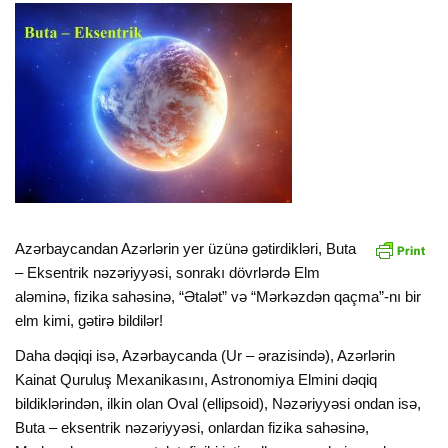
Azərbaycandan Azərlərin yer üzünə gətirdikləri, Buta
– Eksentrik nəzəriyyəsi, sonrakı dövrlərdə Elm
aləminə, fizika sahəsinə, “Ətalət” və “Mərkəzdən qaçma”-nı bir
elm kimi, gətirə bildilər!
Daha dəqiqi isə, Azərbaycanda (Ur – ərazisində), Azərlərin
Kainat Quruluş Mexanikasını, Astronomiya Elmini dəqiq
bildiklərindən, ilkin olan Oval (ellipsoid), Nəzəriyyəsi ondan isə,
Buta – eksentrik nəzəriyyəsi, onlardan fizika sahəsinə,