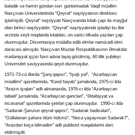
bələdik və həmin gündən son günlərinədək Vaqif müəllim
Naxçıvan Universitetində “Qeyrət” nəşriyyatının direktoru
işləmişdir. Qeyrət” nəşriyyatı Naxçıvanda kitab çapı ilə məşğul
olan birinci nəşriyyatdır. “Qeyrət” nəşriyyatında işlədiyi bu illər
ərzində xeyli miqdarda kitabları, on xarici ölkədə yazıları çap
olunmuşdur. Dissertasiya müdafiə edib elmlər namizədi elmi
dərəcəsi almışdır. Naxçıvan Muxtar Respublikasının Əməkdar
mədəniyyət işçisi fəxri adına layiq görülmüş, 60 illik yubileyi
Universitet səviyyəsində qeyd olunmuşdur.
1971-73-cü illərdə “Şərq qapısı”, “İşıqlı yol”, “Azərbaycan
müəllimi” qəzetlərində, “Kənd həyatı” jurnalında, 1975-ci ildə
“Arazın işıqları” adlı almanaxda, 1976-cı ildə “Azərbaycan
təbiəti” jurnalında, “Azərbaycan gəncləri”, “Ədəbiyyat və
incəsənət” qəzetlərində şeirləri çap olunmuşdur. 1990-cı ildə
“Sədərək-Şərurun qeyrət qapısı”, “Sədərək hadisələri”,
“Güllələnən şəhərə ölüm hökmü”, “Necə yaşayırsan Sədərək?”,
“Arazdan keçə bilmədim” adlı publisist məqalələrini dərc
etdirmişdir.