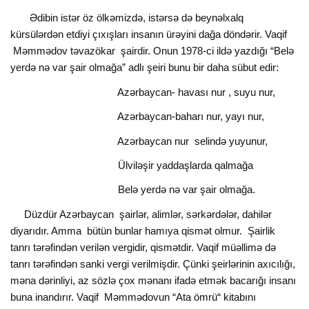
Ədibin istər öz ölkəmizdə, istərsə də beynəlxalq
kürsülərdən etdiyi çıxışları insanın ürəyini dağa döndərir. Vaqif
Məmmədov təvazökar şairdir. Onun 1978-ci ildə yazdığı “Belə
yerdə nə var şair olmağa” adlı şeiri bunu bir daha sübut edir:
Azərbaycan- havası nur , suyu nur,
Azərbaycan-baharı nur, yayı nur,
Azərbaycan nur selində yuyunur,
Ülviləşir yaddaşlarda qalmağa
Belə yerdə nə var şair olmağa.
Düzdür Azərbaycan şairlər, alimlər, sərkərdələr, dahilər
diyarıdır. Amma bütün bunlar hamıya qismət olmur. Şairlik
tanrı tərəfindən verilən vergidir, qismətdir. Vaqif müəllimə də
tanrı tərəfindən sanki vergi verilmişdir. Çünki şeirlərinin axıcılığı,
məna dərinliyi, az sözlə çox mənanı ifadə etmək bacarığı insanı
buna inandırır. Vaqif Məmmədovun “Ata ömrü“ kitabını