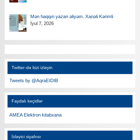
Mən haqqın yazan əliyəm. Xanəli Kərimli
İyul 7, 2026
Twitter-də bizi izləyin
Tweets by @AqraEIDIB
Faydalı keçidlər
AMEA Elektron kitabxana
İzləyici siyahısı