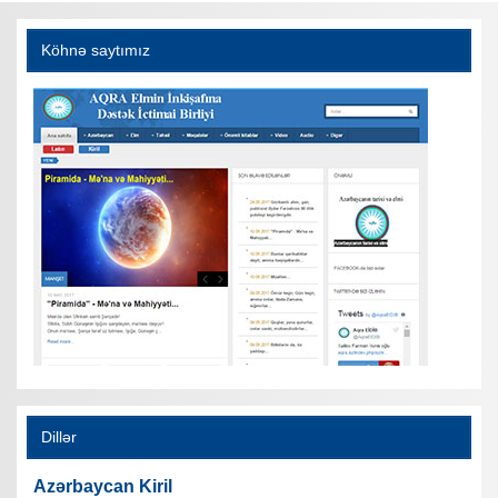
Köhnə saytımız
Dillər
Azərbaycan Kiril