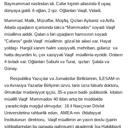
Bayməmməd nəslindən idi. Cəfər kişinin ailəsində 8 uşaq
dünyaya gəldi. 6 oğlan, 2 qız. Oğlanları Vaqif, Vidadi,
Məmməd, Malik, Müzəffər, Müşfiq. Qızları Aybəniz və Arifə.
Ailədə uşaqların içərisində təkcə “Məmmədov” soyadı Vaqif
müəllimə aiddir. Qalan o biri uşaqların hamısının soyadı
”Cəfərov” gedir.Vaqif müəllimin gözəl bir ailəsi var. Həyat
yoldaşı Hərgül xanım həlim xasiyyətli, mehriban, gülərüz və
hətta deyərdim ki, çox xasiyyəti Vaqif müəllimlə eynidir. Onların
4 övladı var. Oğlanları Səbuhi və Tural, qızları Şəlalə və
Günay.
Respublika Yazıçılar və Jurnalistlər Birliklərinin, İLESAM-ın
və Avrasiya Yazarlar Birliyinin üzvü, tarix üzrə fəlsəfə doktoru,
Əməkdar mədəniyyət işçisi, 35-ə yaxın bədii- publisistik kitabın
müəllifi Vaqif Məmmədov 40 ildən artıq bir müddətdə
yaradıcılıqla məşğul olmuşdur. 16 il Naxçıvan Dövlət
Universitetinə rəhbərlik edən, AMEA-nın Ədəbiyyat
İnstitutunun direktoru, Vaqif müəllimin ən yaxın dostu (şairin
söhbətlərindən bu qənaətə gəlmişəm) akademik İsa Həbibbəyli