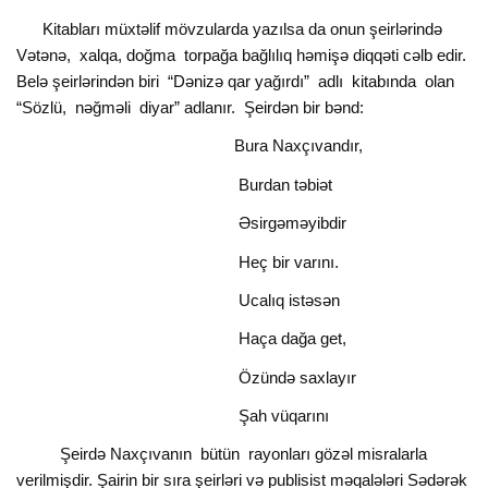
Kitabları müxtəlif mövzularda yazılsa da onun şeirlərində
Vətənə, xalqa, doğma torpağa bağlılıq həmişə diqqəti cəlb edir.
Belə şeirlərindən biri “Dənizə qar yağırdı” adlı kitabında olan
“Sözlü, nəğməli diyar” adlanır. Şeirdən bir bənd:
Bura Naxçıvandır,
Burdan təbiət
Əsirgəməyibdir
Heç bir varını.
Ucalıq istəsən
Haça dağa get,
Özündə saxlayır
Şah vüqarını
Şeirdə Naxçıvanın bütün rayonları gözəl misralarla
verilmişdir. Şairin bir sıra şeirləri və publisist məqalələri Sədərək