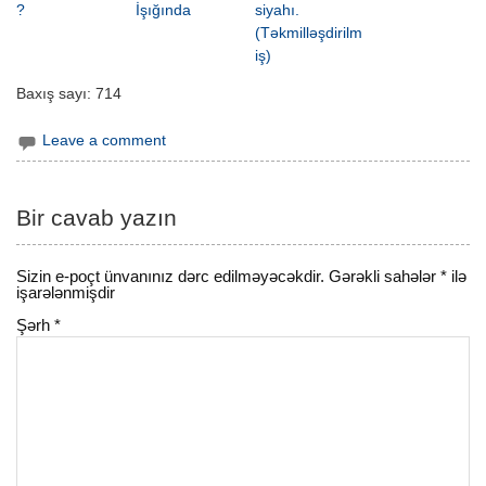
?
İşığında
siyahı.
(Təkmilləşdirilm
iş)
Baxış sayı:
714
Leave a comment
Bir cavab yazın
Sizin e-poçt ünvanınız dərc edilməyəcəkdir.
Gərəkli sahələr
*
ilə
işarələnmişdir
Şərh
*