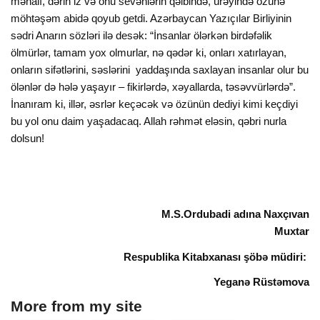
mənalı, dərin iz və onu sevənlərin qəlbində, ürəyində özünə
möhtəşəm abidə qoyub getdi. Azərbaycan Yazıçılar Birliyinin
sədri Anarın sözləri ilə desək: “İnsanlar ölərkən birdəfəlik
ölmürlər, tamam yox olmurlar, nə qədər ki, onları xatırlayan,
onların sifətlərini, səslərini yaddaşında saxlayan insanlar olur bu
ölənlər də hələ yaşayır – fikirlərdə, xəyallarda, təsəvvürlərdə”.
İnanıram ki, illər, əsrlər keçəcək və özünün dediyi kimi keçdiyi
bu yol onu daim yaşadacaq. Allah rəhmət eləsin, qəbri nurla
dolsun!
M.S.Ordubadi adına Naxçıvan
Muxtar
Respublika
Kitabxanası
şöbə müdiri:
Yeganə Rüstəmova
More from my site