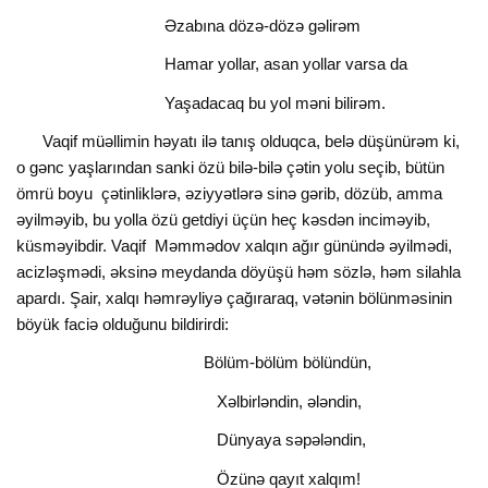
Əzabına dözə-dözə gəlirəm
Hamar yollar, asan yollar varsa da
Yaşadacaq bu yol məni bilirəm.
Vaqif müəllimin həyatı ilə tanış olduqca, belə düşünürəm ki,
o gənc yaşlarından sanki özü bilə-bilə çətin yolu seçib, bütün
ömrü boyu çətinliklərə, əziyyətlərə sinə gərib, dözüb, amma
əyilməyib, bu yolla özü getdiyi üçün heç kəsdən inciməyib,
küsməyibdir. Vaqif Məmmədov xalqın ağır günündə əyilmədi,
acizləşmədi, əksinə meydanda döyüşü həm sözlə, həm silahla
apardı. Şair, xalqı həmrəyliyə çağıraraq, vətənin bölünməsinin
böyük faciə olduğunu bildirirdi:
Bölüm-bölüm bölündün,
Xəlbirləndin, ələndin,
Dünyaya səpələndin,
Özünə qayıt xalqım!