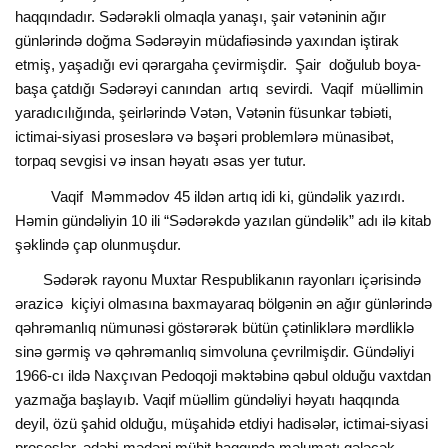
haqqındadır. Sədərəkli olmaqla yanaşı, şair vətəninin ağır
günlərində doğma Sədərəyin müdafiəsində yaxından iştirak
etmiş, yaşadığı evi qərargaha çevirmişdir. Şair doğulub boya-
başa çatdığı Sədərəyi canından artıq sevirdi. Vaqif müəllimin
yaradıcılığında, şeirlərində Vətən, Vətənin füsunkar təbiəti,
ictimai-siyasi proseslərə və bəşəri problemlərə münasibət,
torpaq sevgisi və insan həyatı əsas yer tutur.
Vaqif Məmmədov 45 ildən artıq idi ki, gündəlik yazırdı.
Həmin gündəliyin 10 ili “Sədərəkdə yazılan gündəlik” adı ilə kitab
şəklində çap olunmuşdur.
Sədərək rayonu Muxtar Respublikanın rayonları içərisində
ərazicə kiçiyi olmasına baxmayaraq bölgənin ən ağır günlərində
qəhrəmanlıq nümunəsi göstərərək bütün çətinliklərə mərdliklə
sinə gərmiş və qəhrəmanlıq simvoluna çevrilmişdir. Gündəliyi
1966-cı ildə Naxçıvan Pedoqoji məktəbinə qəbul olduğu vaxtdan
yazmağa başlayıb. Vaqif müəllim gündəliyi həyatı haqqında
deyil, özü şahid olduğu, müşahidə etdiyi hadisələr, ictimai-siyasi
proseslər, ədəbi-mədəni mühit haqqında məlumatı gələcək