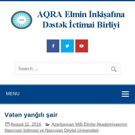
AQRA Elmin
İnkişafına
Dətsək İctimai
Birliyi
MENU
Vətən yanğılı şair
Avqust 11, 2016
Azərbaycan Milli Elmlər Akademiyasının
Naxçıvan bölməsi və Naxçıvan Dövlət Universiteti