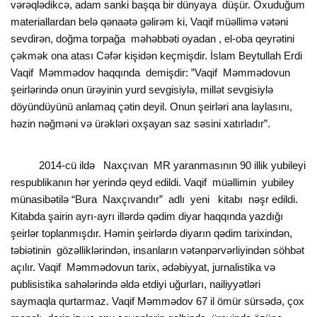
vərəqlədikcə, adam sanki başqa bir dünyaya düşür. Oxuduğum
materiallardan belə qənaətə gəlirəm ki, Vaqif müəllimə vətəni
sevdirən, doğma torpağa məhəbbəti oyadan , el-oba qeyrətini
çəkmək ona atası Cəfər kişidən keçmişdir. İslam Beytullah Erdi
Vaqif Məmmədov haqqında demişdir: ”Vaqif Məmmədovun
şeirlərində onun ürəyinin yurd sevgisiylə, millət sevgisiylə
döyündüyünü anlamaq çətin deyil. Onun şeirləri ana laylasını,
həzin nəğməni və ürəkləri oxşayan saz səsini xatırladır”.
2014-cü ildə Naxçıvan MR yaranmasının 90 illik yubileyi
respublikanın hər yerində qeyd edildi. Vaqif müəllimin yubiley
münasibətilə “Bura Naxçıvandır” adlı yeni kitabı nəşr edildi.
Kitabda şairin ayrı-ayrı illərdə qədim diyar haqqında yazdığı
şeirlər toplanmışdır. Həmin şeirlərdə diyarın qədim tarixindən,
təbiətinin gözəlliklərindən, insanların vətənpərvərliyindən söhbət
açılır. Vaqif Məmmədovun tarix, ədəbiyyat, jurnalistika və
publisistika sahələrində əldə etdiyi uğurları, nailiyyətləri
saymaqla qurtarmaz. Vaqif Məmmədov 67 il ömür sürsədə, çox