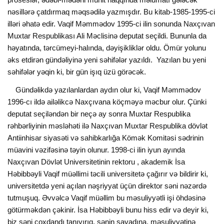
nəsillərə çatdırmaq məqsədilə yazmışdır. Bu kitab-1985-1995-ci
illəri əhatə edir. Vaqif Məmmədov 1995-ci ilin sonunda Naxçıvan
Muxtar Respublikası Ali Məclisinə deputat seçildi. Bununla da
həyatında, tərcümeyi-halında, dəyişikliklər oldu. Ömür yolunu
əks etdirən gündəliyinə yeni səhifələr yazıldı. Yazılan bu yeni
səhifələr yəqin ki, bir gün işıq üzü görəcək.
Gündəlikdə yazılanlardan aydın olur ki, Vaqif Məmmədov
1996-cı ildə ailəlikcə Naxçıvana köçməyə məcbur olur. Çünki
deputat seçiləndən bir neçə ay sonra Muxtar Respublika
rəhbərliyinin məsləhəti ilə Naxçıvan Muxtar Respublika dövlət
Antiinhisar siyasəti və sahibkarlığa Kömək Komitəsi sədrinin
müavini vəzifəsinə təyin olunur. 1998-ci ilin iyun ayında
Naxçıvan Dövlət Universitetinin rektoru , akademik İsa
Həbibbəyli Vaqif müəllimi təcili universitetə çağırır və bildirir ki,
universitetdə yeni açılan nəşriyyat üçün direktor səni nəzərdə
tutmuşuq. Əvvəlcə Vaqif müəllim bu məsuliyyətli işi öhdəsinə
götürməkdən çəkinir. İsa Həbibbəyli bunu hiss edir və deyir ki,
biz səni çoxdandı tanıyırıq, sənin savadına, məsuliyyətinə