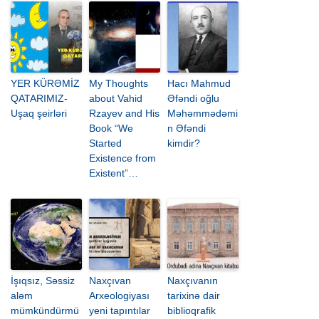
YER KÜRƏMİZ
My Thoughts
Hacı Mahmud
QATARIMIZ-
about Vahid
Əfəndi oğlu
Uşaq şeirləri
Rzayev and His
Məhəmmədəmi
Book “We
n Əfəndi
Started
kimdir?
Existence from
Existent”…
İşıqsız, Səssiz
Naxçıvan
Naxçıvanın
aləm
Arxeologiyası
tarixinə dair
mümkündürmü
yeni tapıntılar
biblioqrafik