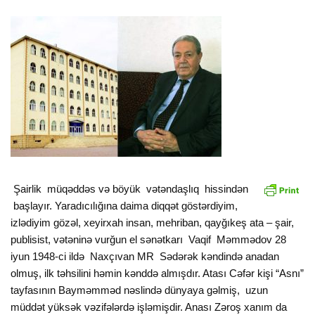
Şairlik müqəddəs və böyük vətəndaşlıq hissindən
başlayır. Yaradıcılığına daima diqqət göstərdiyim,
izlədiyim gözəl, xeyirxah insan, mehriban, qayğıkeş ata – şair,
publisist, vətəninə vurğun el sənətkarı Vaqif Məmmədov 28
iyun 1948-ci ildə Naxçıvan MR Sədərək kəndində anadan
olmuş, ilk təhsilini həmin kənddə almışdır. Atası Cəfər kişi “Asnı”
tayfasının Bayməmməd nəslində dünyaya gəlmiş, uzun
müddət yüksək vəzifələrdə işləmişdir. Anası Zəroş xanım da