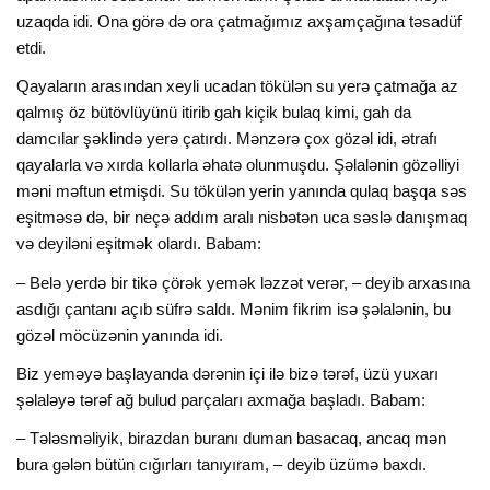
uzaqda idi. Ona görə də ora çatmağımız axşamçağına təsadüf
etdi.
Qayaların arasından xeyli ucadan tökülən su yerə çatmağa az
qalmış öz bütövlüyünü itirib gah kiçik bulaq kimi, gah da
damcılar şəklində yerə çatırdı. Mənzərə çox gözəl idi, ətrafı
qayalarla və xırda kollarla əhatə olunmuşdu. Şəlalənin gözəlliyi
məni məftun etmişdi. Su tökülən yerin yanında qulaq başqa səs
eşitməsə də, bir neçə addım aralı nisbətən uca səslə danışmaq
və deyiləni eşitmək olardı. Babam:
– Belə yerdə bir tikə çörək yemək ləzzət verər, – deyib arxasına
asdığı çantanı açıb süfrə saldı. Mənim fikrim isə şəlalənin, bu
gözəl möcüzənin yanında idi.
Biz yeməyə başlayanda dərənin içi ilə bizə tərəf, üzü yuxarı
şəlaləyə tərəf ağ bulud parçaları axmağa başladı. Babam:
– Tələsməliyik, birazdan buranı duman basacaq, ancaq mən
bura gələn bütün cığırları tanıyıram, – deyib üzümə baxdı.