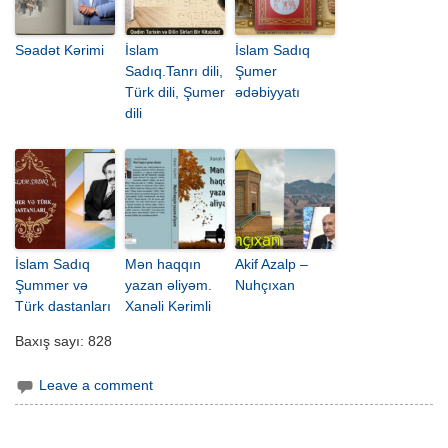
Səadət Kərimi
İslam
İslam Sadıq
Sadıq.Tanrı dili,
Şumer
Türk dili, Şumer
ədəbiyyatı
dili
İslam Sadıq
Mən haqqın
Akif Azalp –
Şummer və
yazan əliyəm.
Nuhçıxan
Türk dastanları
Xanəli Kərimli
Baxış sayı:
828
Leave a comment