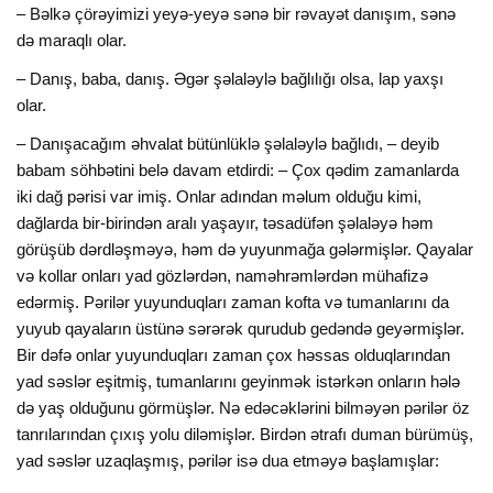
– Bəlkə çörəyimizi yeyə-yeyə sənə bir rəvayət danışım, sənə
də maraqlı olar.
– Danış, baba, danış. Əgər şəlaləylə bağlılığı olsa, lap yaxşı
olar.
– Danışacağım əhvalat bütünlüklə şəlaləylə bağlıdı, – deyib
babam söhbətini belə davam etdirdi: – Çox qədim zamanlarda
iki dağ pərisi var imiş. Onlar adından məlum olduğu kimi,
dağlarda bir-birindən aralı yaşayır, təsadüfən şəlaləyə həm
görüşüb dərdləşməyə, həm də yuyunmağa gələrmişlər. Qayalar
və kollar onları yad gözlərdən, naməhrəmlərdən mühafizə
edərmiş. Pərilər yuyunduqları zaman kofta və tumanlarını da
yuyub qayaların üstünə sərərək qurudub gedəndə geyərmişlər.
Bir dəfə onlar yuyunduqları zaman çox həssas olduqlarından
yad səslər eşitmiş, tumanlarını geyinmək istərkən onların hələ
də yaş olduğunu görmüşlər. Nə edəcəklərini bilməyən pərilər öz
tanrılarından çıxış yolu diləmişlər. Birdən ətrafı duman bürümüş,
yad səslər uzaqlaşmış, pərilər isə dua etməyə başlamışlar: