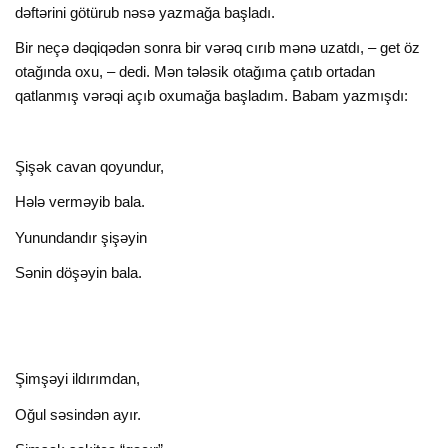
dəftərini götürub nəsə yazmağa başladı.
Bir neçə dəqiqədən sonra bir vərəq cırıb mənə uzatdı, – get öz
otağında oxu, – dedi. Mən tələsik otağıma çatıb ortadan
qatlanmış vərəqi açıb oxumağa başladım. Babam yazmışdı:
Şişək cavan qoyundur,
Hələ verməyib bala.
Yunundandır şişəyin
Sənin döşəyin bala.
Şimşəyi ildırımdan,
Oğul səsindən ayır.