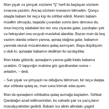
Mən şişək və şimşək sözlərini “Ş” hərfi ilə başlayan sözlərin
sırasına yazdım. Ancaq sözlərin mənasını bilmədim. Qonşu
otaqda babam bir neçə kişi ilə söhbət edirdi. Mənim babam
müəllim olmuşdu, təqaüdə çıxandan sonra dərs deməsə də,
onun keçmiş tələbələri tez-tez onu ziyarətə gələr, yazdıqları şeir
və hekayələri ona oxuyub məsləhət alardılar. Bəzən mən də boş
vaxtım olanda onların yanına, qonaq otağına gələr, babamın
yanında oturub müzakirələrə qulaq asmışam. Başa düşdüyüm
o olub ki, qonaqlar babamın dedikləri ilə razılaşıblar.
Mən kitabı götürüb, qonaqların yanına gəlib kitabı babama
uzatdım. O tapşırığın mətninə göz gəzdirəndən sonra –
anladım, – dedi.
– Sən şişək və şimşəyin nə olduğunu bilmirsən, bir neçə dəqiqə
otur söhbətə qulaq as, mən sənə kömək edəcəyəm.
Mən də qonaqların söhbətinə qulaq asmağa başladım. Söhbət
Qarabağın azad edilməsindən, bu sahədə şair və yazıçıların
məsuliyyətindən gedirdi. Babam isə əlinin altındakı şagird