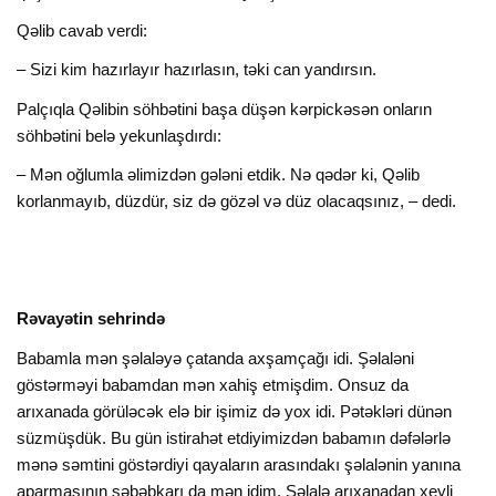
Qəlib cavab verdi:
– Sizi kim hazırlayır hazırlasın, təki can yandırsın.
Palçıqla Qəlibin söhbətini başa düşən kərpickəsən onların
söhbətini belə yekunlaşdırdı:
– Mən oğlumla əlimizdən gələni etdik. Nə qədər ki, Qəlib
korlanmayıb, düzdür, siz də gözəl və düz olacaqsınız, – dedi.
Rəvayətin sehrində
Babamla mən şəlaləyə çatanda axşamçağı idi. Şəlaləni
göstərməyi babamdan mən xahiş etmişdim. Onsuz da
arıxanada görüləcək elə bir işimiz də yox idi. Pətəkləri dünən
süzmüşdük. Bu gün istirahət etdiyimizdən babamın dəfələrlə
mənə səmtini göstərdiyi qayaların arasındakı şəlalənin yanına
aparmasının səbəbkarı da mən idim. Şəlalə arıxanadan xeyli