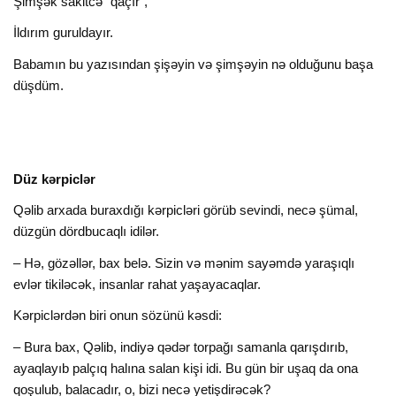
Şimşək sakitcə “qaçır”,
İldırım guruldayır.
Babamın bu yazısından şişəyin və şimşəyin nə olduğunu başa
düşdüm.
Düz kərpiclər
Qəlib arxada buraxdığı kərpicləri görüb sevindi, necə şümal,
düzgün dördbucaqlı idilər.
– Hə, gözəllər, bax belə. Sizin və mənim sayəmdə yaraşıqlı
evlər tikiləcək, insanlar rahat yaşayacaqlar.
Kərpiclərdən biri onun sözünü kəsdi:
– Bura bax, Qəlib, indiyə qədər torpağı samanla qarışdırıb,
ayaqlayıb palçıq halına salan kişi idi. Bu gün bir uşaq da ona
qoşulub, balacadır, o, bizi necə yetişdirəcək?