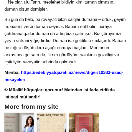
– Nə olar, ulu Tanrı, məsləhət bildiyin kimi tuman olmasın,
duman olsun demişlər.
Bu gün də belə, bu rəvayəti bilən xalqlar dumana – örtük, geyim
mənasını verən tuman deyirlər. Babam söhbətini buraya
çatdırana qədər duman da artıq bizə çatmışdı. Biz çörəyimizi
yeyib süfrəni yığışdırdıq. Duman isə getdikcə sıxlaşırdı. Babam
bir cığıra düşüb dərə aşağı enməyə başladı. Mən onun
arxasınca getsəm də, fikrim gördüyüm şəlalənin gözəlliyi və
eşitdiyim rəvayətin sehrində qalmışdı.
Mənbə:
https://edebiyyatqazeti.az/news/diger/10383-usaq-
hekayeleri
© Müəllif hüquqları qorunur! Mətndən istifadə etdikdə
istinad mütləqdir!
More from my site