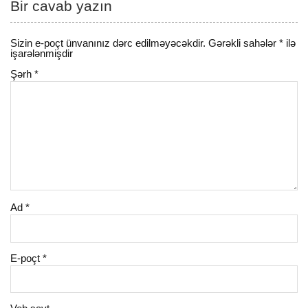
Bir cavab yazın
Sizin e-poçt ünvanınız dərc edilməyəcəkdir.
Gərəkli sahələr
*
ilə
işarələnmişdir
Şərh
*
Ad
*
E-poçt
*