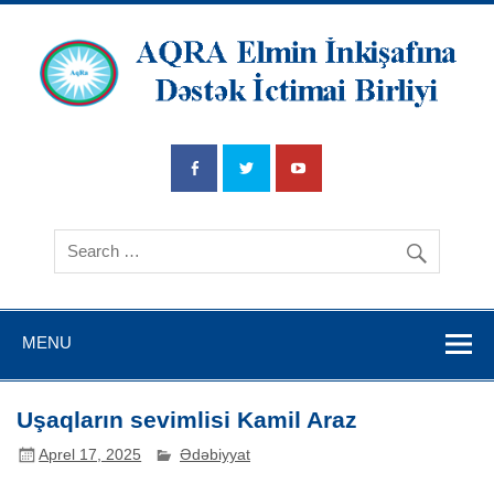
AQRA Elmin
İnkişafına
Dətsək İctimai
Birliyi
MENU
Uşaqların sevimlisi Kamil Araz
Aprel 17, 2025
Ədəbiyyat