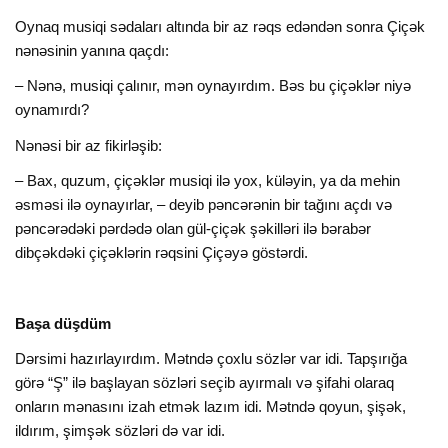
Oynaq musiqi sədaları altında bir az rəqs edəndən sonra Çiçək
nənəsinin yanına qaçdı:
– Nənə, musiqi çalınır, mən oynayırdım. Bəs bu çiçəklər niyə
oynamırdı?
Nənəsi bir az fikirləşib:
– Bax, quzum, çiçəklər musiqi ilə yox, küləyin, ya da mehin
əsməsi ilə oynayırlar, – deyib pəncərənin bir tağını açdı və
pəncərədəki pərdədə olan gül-çiçək şəkilləri ilə bərabər
dibçəkdəki çiçəklərin rəqsini Çiçəyə göstərdi.
Başa düşdüm
Dərsimi hazırlayırdım. Mətndə çoxlu sözlər var idi. Tapşırığa
görə “Ş” ilə başlayan sözləri seçib ayırmalı və şifahi olaraq
onların mənasını izah etmək lazım idi. Mətndə qoyun, şişək,
ildırım, şimşək sözləri də var idi.