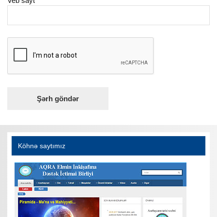
Veb sayt
Köhnə saytımız