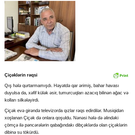
Çiçəklərin rəqsi
Qış hələ qurtarmamışdı. Həyətdə qar ərimiş, bahar havası
duyulsa da, xəfif külək əsir, tumurcuqları azacıq bilinən ağac və
kolları silkələyirdi.
Çiçək evə girəndə televizorda qızlar rəqs edirdilər. Musiqidən
xoşlanan Çiçək də onlara qoşuldu. Nənəsi hələ də əlindəki
çömçə ilə pəncərələrin qabağındakı dibçəklərdə olan çiçəklərin
dibinə su tökürdü.