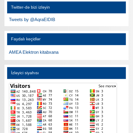
Twitter-də bizi izləyin
Tweets by @AqraEIDIB
Faydalı keçidlər
AMEA Elektron kitabxana
İzləyici siyahısı