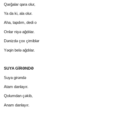
Qarğalar qara olur,
Ya da ki, ala olur.
Aha, tapdım, dedi о
Onlar niyə ağdılar.
Dənizdə çox çimiblər
Yəqin belə ağdılar.
SUYA GİRƏNDƏ
Suya girəndə
Atam danlayır.
Qolumdan çəkib,
Anam danlayır.