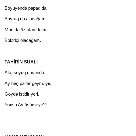
Böyüyəndə papaq da,
Bayraq da alacağam.
Mən də öz atam kimi
Bələdçi olacağam.
TAHİRİN SUALI
Ata, soyuq düşəndə
Ay heç paltar geyməyir.
Göydə istidir yeri,
Yoxsa Ay üşüməyir?!