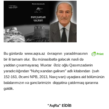
Bu günlərdə www.aqra.az övraqının yaradılmasının
bir ili tamam olur. Bu münasibətlə gələcək nəsli də
yaddan çıxarmayaraq Muxtar Əziz oğlu Qasımzadənin
yaradıcılığından “Nuhçıxandan gəlirəm” adlı kitabından (səh
152-163, Əcəmi NPB, 2013, Naxçıvan) uşaqlara aid bölümünün
balalarımızın və gənclərimizin diqqətinə çatdırmaq qərarına
gəldik.
“AqRa” EİDİB