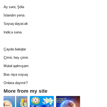
Ay səni, Şölə
İslandın уеnə.
Soyuq dəyəcək
Indicə sənə.
Çayda balıqlar
Çimir, hey çimir.
Mətəl qalmışam
Bəs niyə soyuq
Onlara dəymir?
More from my site