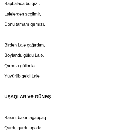
Bapbalaca bu qızı.
Lalələrdən seçilmir,
Donu tamam qırmızı.
Birdən Lalə çağırdım,
Boylandı, güldü Lalə.
Qırmızı güllərilə
Yüyürüb gəldi Lalə.
UŞAQLAR VƏ GÜNƏŞ
Вахın, baxın ağappaq
Qardı, qardı təpədə.