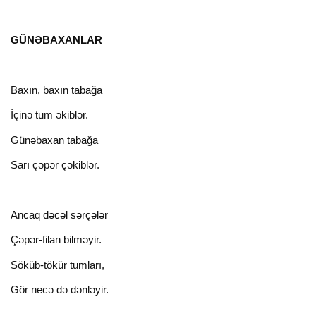
GÜNƏBAXANLAR
Вахın, baxın tabağa
İçinə tum əkiblər.
Günəbaxan tabağa
Sarı çəpər çəkiblər.
Ancaq dəcəl sərçələr
Çəpər-filan bilməyir.
Söküb-tökür tumları,
Gör necə də dənləyir.