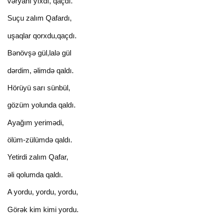
vəryanı yıxdı, qaçdı.
Suçu zalım Qafardı,
uşaqlar qorxdu,qaçdı.
Bənövşə gül,lalə gül
dərdim, əlimdə qaldı.
Hörüyü sarı sünbül,
gözüm yolunda qaldı.
Ayağım yerimədi,
ölüm-zülümdə qaldı.
Yetirdi zalım Qafar,
əli qolumda qaldı.
A yordu, yordu, yordu,
Görək kim kimi yordu.