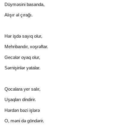
Düyməsini basanda,
Alışır əl çırağı.
Нər işdə sayıq olur,
Mehribandır, xoşrəftar.
Gecələr oyaq olur,
Sərnişinlər yatalar.
Qocalara yer salır,
Uşaqları dindirir.
Hərdən bəzi işlərə
O, məni də göndərir.