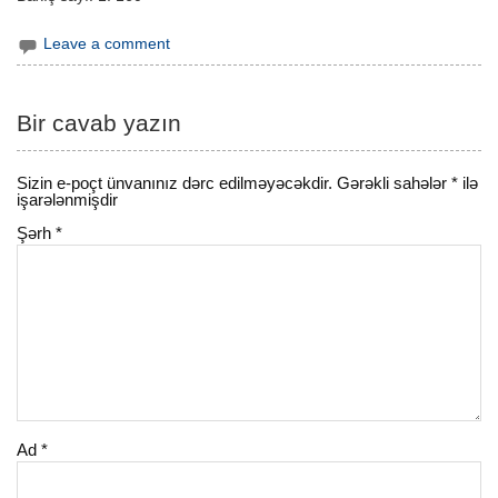
Leave a comment
Bir cavab yazın
Sizin e-poçt ünvanınız dərc edilməyəcəkdir.
Gərəkli sahələr
*
ilə
işarələnmişdir
Şərh
*
Ad
*