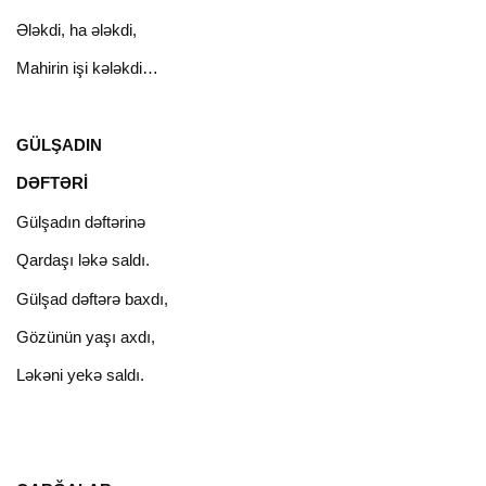
Ələkdi, ha ələkdi,
Mahirin işi kələkdi…
GÜLŞADIN
DƏFTƏRİ
Gülşadın dəftərinə
Qardaşı ləkə saldı.
Gülşad dəftərə baxdı,
Gözünün yaşı axdı,
Ləkəni yekə saldı.