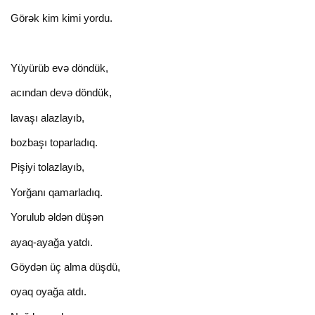
Görək kim kimi yordu.
Yüyürüb evə döndük,
acından devə döndük,
lavaşı alazlayıb,
bozbaşı toparladıq.
Pişiyi tolazlayıb,
Yorğanı qamarladıq.
Yorulub əldən düşən
ayaq-ayağa yatdı.
Göydən üç alma düşdü,
oyaq oyağa atdı.