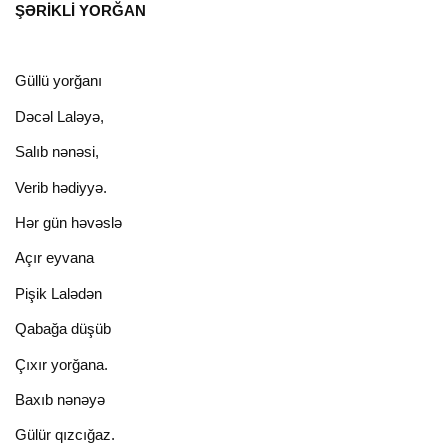
ŞƏRİKLİ YORĞAN
Güllü yorğanı
Dəcəl Laləyə,
Salıb nənəsi,
Verib hədiyyə.
Hər gün həvəslə
Açır eyvana
Pişik Lalədən
Qabağa düşüb
Çıxır yorğana.
Baxıb nənəyə
Gülür qızcığaz.