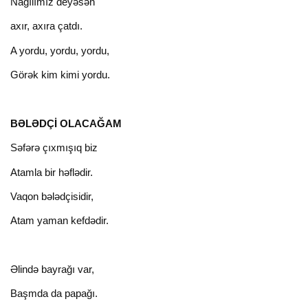
Nağılımız deyəsən
axır, axıra çatdı.
A yordu, yordu, yordu,
Görək kim kimi yordu.
BƏLƏDÇİ OLACAĞAM
Səfərə çıxmışıq biz
Atamla bir həflədir.
Vaqon bələdçisidir,
Atam yaman kefdədir.
Əlində bayrağı var,
Başmda da papağı.