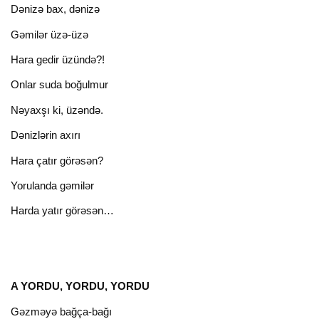
Dənizə bax, dənizə
Gəmilər üzə-üzə
Hara gedir üzündə?!
Onlar suda boğulmur
Nəyaxşı ki, üzəndə.
Dənizlərin axırı
Hara çatır görəsən?
Yorulanda gəmilər
Harda yatır görəsən…
A YORDU, YORDU, YORDU
Gəzməyə bağça-bağı