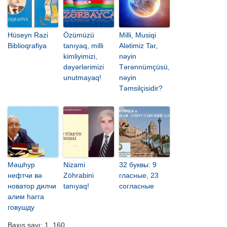
Hüseyn Razi
Özümüzü
Milli, Musiqi
Biblioqrafiya
tanıyaq, milli
Alətimiz Tar,
kimliyimizi,
nəyin
dəyərlərimizi
Tərənnümçüsü,
unutmayaq!
nəyin
Təmsilçisidir?
Мәшһур
Nizami
32 буквы: 9
нефтчи вә
Zöhrabini
гласные, 23
новатор дилчи
tanıyaq!
согласные
алим һагга
говушду
Baxış sayı:
1. 160