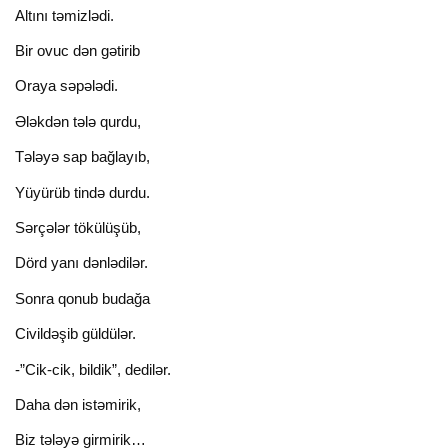
Altını təmizlədi.
Bir ovuc dən gətirib
Oraya səpələdi.
Ələkdən tələ qurdu,
Tələyə sap bağlayıb,
Yüyürüb tində durdu.
Sərçələr tökülüşüb,
Dörd yanı dənlədilər.
Sonra qonub budağa
Civildəşib güldülər.
-”Cik-cik, bildik”, dedilər.
Daha dən istəmirik,
Biz tələyə girmirik…