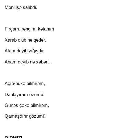
Məni işə salıbdı.
Fırçam, rəngim, kətanım
Xarab olub nə qədər.
Atam deyib yığışdır,
Anam deyib nə xəbər…
Açıb-bükə bilmirəm,
Danlayıram özümü.
Günəş çəkə bilmirəm,
Qamaşdırır gözümü.
QIRMIZI