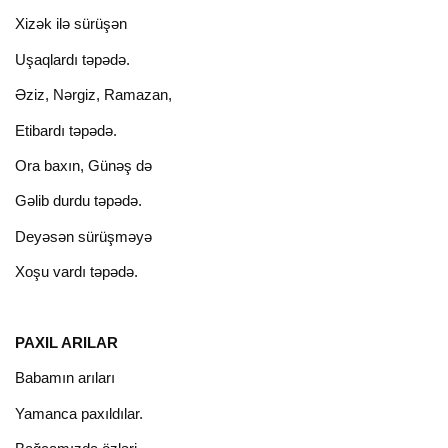
Xizək ilə sürüşən
Uşaqlardı təpədə.
Əziz, Nərgiz, Ramazan,
Etibardı təpədə.
Ora baxın, Günəş də
Gəlib durdu təpədə.
Deyəsən sürüşməyə
Xoşu vardı təpədə.
PAXIL ARILAR
Babamın arıları
Yamanca paxıldılar.