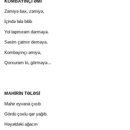
KOMBAYINÇI ƏMİ
Zəmiyə bax, zəmiyə,
İçində lalə bitib
Yol tapmıram dərməyə.
Səsim çatmır deməyə,
Kombayınçı əmiyə,
Qorxuram ki, görməyə…
MAHİRİN TƏLƏSİ
Mahir eyvana çıxıb
Gördü çoxlu qar yağıb.
Həyətdəki ağacın