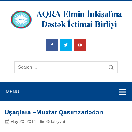
AQRA Elmin
İnkişafına
Dətsək İctimai
Birliyi
MENU
Uşaqlara –Muxtar Qasımzadədən
May 20, 2014
Ədəbiyyat