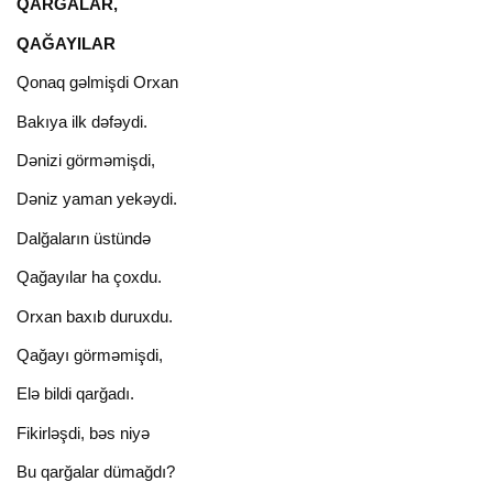
QARĞALAR,
QAĞAYILAR
Qonaq gəlmişdi Orxan
Bakıya ilk dəfəydi.
Dənizi görməmişdi,
Dəniz yaman yekəydi.
Dalğaların üstündə
Qağayılar ha çoxdu.
Orxan baxıb duruxdu.
Qağayı görməmişdi,
Elə bildi qarğadı.
Fikirləşdi, bəs niyə
Bu qarğalar dümağdı?