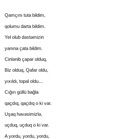
Qamçını tuta bildim,
qolumu darta bildim.
Yel olub dəstəmizin
yanına çata bildim.
Cinlənib çapar olduq,
Biz olduq, Qafar oldu,
yıxıldı, topal oldu…
Cığırı güllü bağla
qaçdıq, qaçdıq о ki var.
Uşaq həvəsimizlə,
uçduq, uçduq о ki var.
A yordu, yordu, yordu,