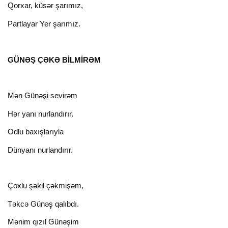
Qorxar, küsər şarımız,
Partlayar Yer şarımız.
GÜNƏŞ ÇƏKƏ BİLMİRƏM
Mən Günəşi sevirəm
Hər yanı nurlandırır.
Odlu baxışlarıyla
Dünyanı nurlandırır.
Çoxlu şəkil çəkmişəm,
Тəkcə Günəş qalıbdı.
Mənim qızıl Günəşim