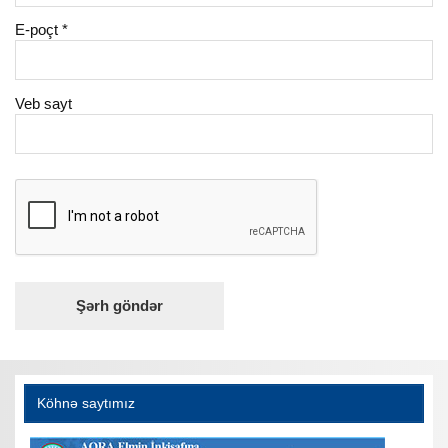
E-poçt
*
Veb sayt
Köhnə saytımız