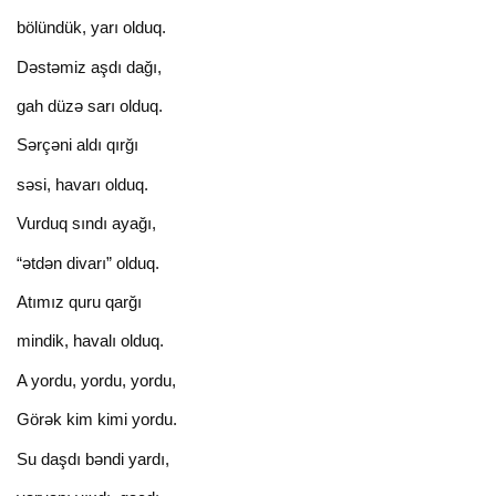
bölündük, yarı olduq.
Dəstəmiz aşdı dağı,
gah düzə sarı olduq.
Sərçəni aldı qırğı
səsi, havarı olduq.
Vurduq sındı ayağı,
“ətdən divarı” olduq.
Atımız quru qarğı
mindik, havalı olduq.
A yordu, yordu, yordu,
Görək kim kimi yordu.
Su daşdı bəndi yardı,