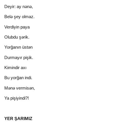
Deyir: ay nənə,
Belə şey olmaz.
Verdiyin paya
Olubdu şərik.
Yorğanın üstən
Durmayır pişik.
Kimindir axı
Bu yorğan indi.
Мənə vermisən,
Ya pişiyindi?!
YER ŞARIMIZ