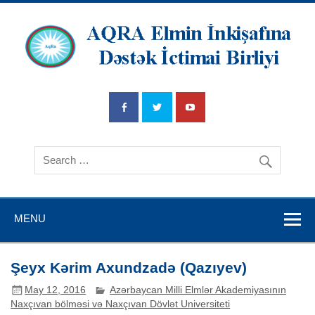
AQRA Elmin
İnkişafına
Dətsək İctimai
Birliyi
MENU
Şeyx Kərim Axundzadə (Qazıyev)
May 12, 2016
Azərbaycan Milli Elmlər Akademiyasının
Naxçıvan bölməsi və Naxçıvan Dövlət Universiteti