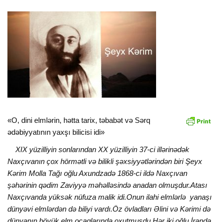
«O, dini elmlərin, hətta tarix, təbabət və Sərq
ədəbiyyatının yaxşı bilicisi idi»
XIX yüzilliyin sonlarından XX yüzilliyin 37-ci illərinədək
Naxçıvanın çox hörmətli və bilikli şəxsiyyətlərindən biri Şeyx
Kərim Molla Tağı oğlu Axundzadə 1868-ci ildə Naxçıvan
şəhərinin qədim Zaviyyə məhəlləsində anadan olmuşdur.Atası
Naxçıvanda yüksək nüfuza malik idi.Onun ilahi elmlərlə yanaşı
dünyəvi elmlərdən də biliyi vardı.Öz övladları Əlini və Kərimi də
dünyanın böyük elm ocaqlarında oxutmuşdu.Hər iki oğlu İranda