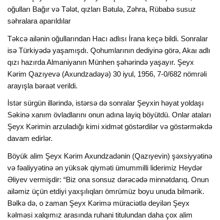
oğulları Bağır və Tələt, qızları Bətulə, Zəhra, Rübabə susuz
səhralara aparıldılar
Təkcə ailənin oğullarından Hacı adlısı İrana keçə bildi. Sonralar
isə Türkiyədə yaşamışdı. Qohumlarının dediyinə görə, Akaı adlı
qızı hazırda Almaniyanın Münhen şəhərində yaşayır. Şeyx
Kərim Qazıyevə (Axundzadəyə) 30 iyul, 1956, 7-0/682 nömrəli
arayışla bəraət verildi.
İstər sürgün illərində, istərsə də sonralar Şeyxin həyat yoldaşı
Səkinə xanım övladlarını onun adına layiq böyütdü. Onlar ataları
Şeyx Kərimin arzuladığı kimi xidmət göstərdilər və göstərməkdə
davam edirlər.
Böyük alim Şeyx Kərim Axundzadənin (Qazıyevin) şəxsiyyətinə
və fəaliyyətinə ən yüksək qiyməti ümummilli liderimiz Heydər
Əliyev vermişdir: “Biz ona sonsuz dərəcədə minnətdarıq. Onun
ailəmiz üçün etdiyi yaxşılıqları ömrümüz boyu unuda bilmərik.
Bəlkə də, o zaman Şeyx Kərimə müraciətlə deyilən Şeyx
kəlməsi xalqımız arasında ruhani titulundan daha çox alim