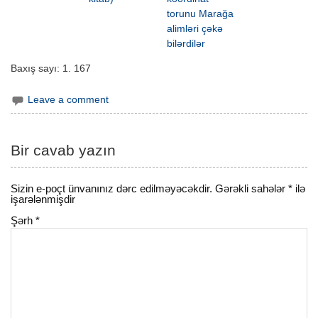
torunu Marağa
alimləri çəkə
bilərdilər
Baxış sayı:
1. 167
Leave a comment
Bir cavab yazın
Sizin e-poçt ünvanınız dərc edilməyəcəkdir.
Gərəkli sahələr
*
ilə
işarələnmişdir
Şərh
*