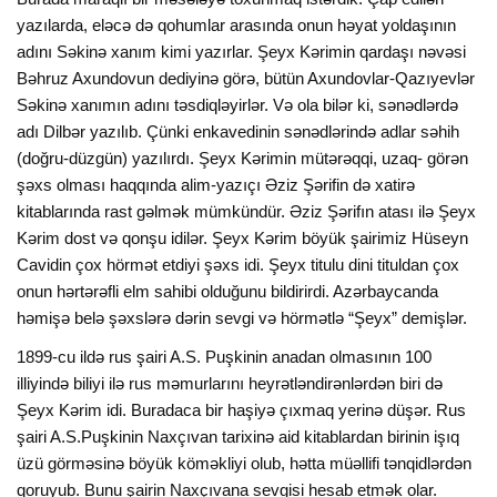
yazılarda, eləcə də qohumlar arasında onun həyat yoldaşının
adını Səkinə xanım kimi yazırlar. Şeyx Kərimin qardaşı nəvəsi
Bəhruz Axundovun dediyinə görə, bütün Axundovlar-Qazıyevlər
Səkinə xanımın adını təsdiqləyirlər. Və ola bilər ki, sənədlərdə
adı Dilbər yazılıb. Çünki enkavedinin sənədlərində adlar səhih
(doğru-düzgün) yazılırdı. Şeyx Kərimin mütərəqqi, uzaq- görən
şəxs olması haqqında alim-yazıçı Əziz Şərifin də xatirə
kitablarında rast gəlmək mümkündür. Əziz Şərifın atası ilə Şeyx
Kərim dost və qonşu idilər. Şeyx Kərim böyük şairimiz Hüseyn
Cavidin çox hörmət etdiyi şəxs idi. Şeyx titulu dini tituldan çox
onun hərtərəfli elm sahibi olduğunu bildirirdi. Azərbaycanda
həmişə belə şəxslərə dərin sevgi və hörmətlə “Şeyx” demişlər.
1899-cu ildə rus şairi A.S. Puşkinin anadan olmasının 100
illiyində biliyi ilə rus məmurlarını heyrətləndirənlərdən biri də
Şeyx Kərim idi. Buradaca bir haşiyə çıxmaq yerinə düşər. Rus
şairi A.S.Puşkinin Naxçıvan tarixinə aid kitablardan birinin işıq
üzü görməsinə böyük köməkliyi olub, hətta müəllifi tənqidlərdən
qoruyub. Bunu şairin Naxçıvana sevgisi hesab etmək olar.