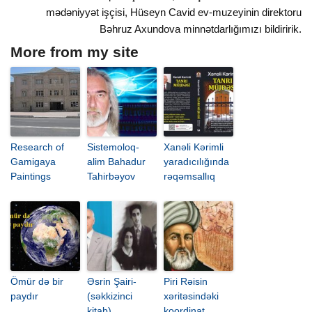
mədəniyyət işçisi, Hüseyn Cavid ev-muzeyinin direktoru
Bəhruz Axundova minnətdarlığımızı bildiririk.
More from my site
Research of
Sistemoloq-
Xanəli Kərimli
Gamigaya
alim Bahadur
yaradıcılığında
Paintings
Tahirbəyov
rəqəmsallıq
Ömür də bir
Əsrin Şairi-
Piri Rəisin
paydır
(səkkizinci
xəritəsindəki
kitab)
koordinat