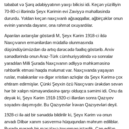
təbabət və Şərq ədəbiyyatının yaxşı bilicisi idi. Keçən yüzilliyin
70-80-ci illərində Şeyx Kərimin evi Zaviyyə məhəlləsində
dururdu. Yoldan keçən naxçıvanlı ağsaqqallar, ağbirçəklər onun
evinin yanında dayanır, ona rəhmət oxuyardılar.
Aparılan axtarışlar göstərdi M, Şeyx Kərim 1918-ci ildə
Naxçıvanın ermənilərdən müdafiə olunmasında
düşündüyümüzdən də artıq dərəcədə fəallıq göstərib. Arxiv
sənədlərində onun Araz-Türk cümhuriyyətində və sonralar
yaradılan Milli Şurada Naxçıvanın ədliyyə məhkəməsinə
rəhbərlik etməsi haqda məlumat var. Naxçıvanda yaşayan
ruslar, malakanlar və digər xristian azlıqlar da Şeyx Kərimə çox
ehtiram edirmişlər. Çünki Şeyxin özü Naxçıvanı ürəkdən sevən
hər bir xalqın nümayəndəsinə qarşı olduqca səmimi idi. Onu da
deyək ki, Şeyx Kərim 1918-1920-ci illərdən sonra Qazıyev
soyadını daşımışdır. Bu Qazıyevlər İrəvan Qazıyevləri deyil.
1928-ci ilə aid bir sənəddə bildirilir ki, Şeyx Kərim və onun
arvadı Dilbər xanım səsvermə hüququndan məhrum ediliblər.
Burada maraqlı bir məsələyə toxunmaq istərdik. Çap edilən