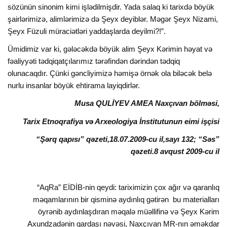
sözünün sinonim kimi işlədilmişdir. Yada salaq ki tarixdə böyük
şairlərimizə, alimlərimizə də Şeyx deyiblər. Məgər Şeyx Nizami,
Şeyx Füzuli müraciətləri yaddaşlarda deyilmi?!”.
Ümidimiz var ki, gələcəkdə böyük alim Şeyx Kərimin həyat və
fəaliyyəti tədqiqatçılarımız tərəfindən dərindən tədqiq
olunacaqdır. Çünki gəncliyimizə həmişə örnək ola biləcək belə
nurlu insanlar böyük ehtirama layiqdirlər.
Musa QULİYEV AMEA Naxçıvan bölməsi,
Tarix Etnoqrafiya və Arxeologiya İnstitutunun eimi işçisi
“Şərq qapısı” qəzeti,18.07.2009-cu il,sayı 132; “Səs”
qəzeti.8 avqust 2009-cu il
“AqRa” EİDİB-nin qeydi: tariximizin çox ağır və qaranlıq
məqamlarının bir qisminə aydınlıq gətirən bu materialları
öyrənib aydınlaşdıran məqalə müəllifinə və Şeyx Kərim
Axundzadənin qardaşı nəvəsi, Naxçıvan MR-nın əməkdar