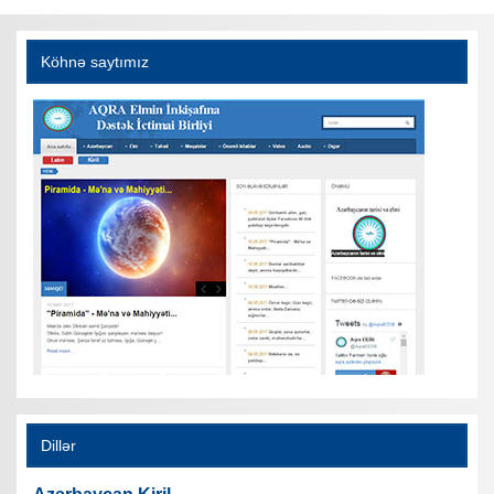
Köhnə saytımız
Dillər