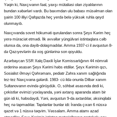
Yəqin ki, Naxçıvanın fəal, yaxşı mütaliəsi olan ziyalılarının
bundan xəbərləri vardı. Bu baxımdan ulu babası müsəlman olan
şairin 100 illiyi Qafqazda heç yerdə belə yüksək ruhla qeyd
olunmayıb.
Naxçıvanda sovet hökuməti qurulandan sonra Şeyx Kərim heç
yerə müraciət etmədi. İlk əvvəllər yüngülvari istintaqlara cəlb
olunsa da, ona dəyib-dolaşmadılar. Amma 1937-ci il avqustun 8-
də Qazıyevlərin də xoş günlərinə son qoyuldu.
Azərbaycan SSR Xalq Daxili İşlər Komissarlığının 44 nömrəli
orderinə əsasən Şeyx Kərimi həbs etdilər. Şeyx Kərimin qızı,
Sosialist Əməyi Qəhrəmanı, pediatr Zəhra xanım sağlığında
tez-tez Naxçıvana gələrdi. 1983- cü ildə onunla Dilbər xanım
Sultanovanın evində görüşdük. O, söhbət əsasında dedi ki,
çekistlər evimizi yoxlayanda, yəni axtarış aparanda atam bir
gün idi ki, həbsdəydi, Yəni, avqustun 9-da axtardılar, əksinqilabi
heç nə tapmadılar. Tapılanlar bunlar idi: İranda çıxan 6 nüsxə
qəzet və 1 nüsxə təqvim. Vəssalam. Amma atamı azad