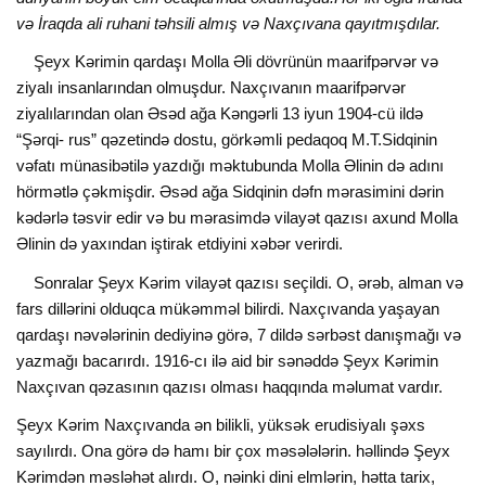
və İraqda ali ruhani təhsili almış və Naxçıvana qayıtmışdılar.
Şeyx Kərimin qardaşı Molla Əli dövrünün maarifpərvər və
ziyalı insanlarından olmuşdur. Naxçıvanın maarifpərvər
ziyalılarından olan Əsəd ağa Kəngərli 13 iyun 1904-cü ildə
“Şərqi- rus” qəzetində dostu, görkəmli pedaqoq M.T.Sidqinin
vəfatı münasibətilə yazdığı məktubunda Molla Əlinin də adını
hörmətlə çəkmişdir. Əsəd ağa Sidqinin dəfn mərasimini dərin
kədərlə təsvir edir və bu mərasimdə vilayət qazısı axund Molla
Əlinin də yaxından iştirak etdiyini xəbər verirdi.
Sonralar Şeyx Kərim vilayət qazısı seçildi. O, ərəb, alman və
fars dillərini olduqca mükəmməl bilirdi. Naxçıvanda yaşayan
qardaşı nəvələrinin dediyinə görə, 7 dildə sərbəst danışmağı və
yazmağı bacarırdı. 1916-cı ilə aid bir sənəddə Şeyx Kərimin
Naxçıvan qəzasının qazısı olması haqqında məlumat vardır.
Şeyx Kərim Naxçıvanda ən bilikli, yüksək erudisiyalı şəxs
sayılırdı. Ona görə də hamı bir çox məsələlərin. həllində Şeyx
Kərimdən məsləhət alırdı. O, nəinki dini elmlərin, hətta tarix,