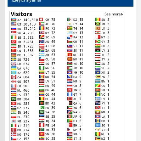
İzləyici siyahısı