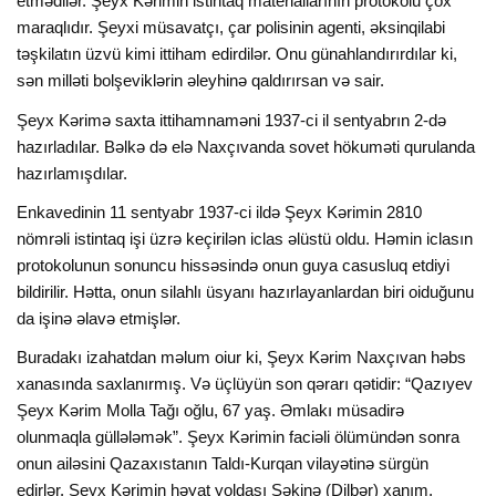
etmədilər. Şeyx Kərimin istintaq materiallarının protokolu çox
maraqlıdır. Şeyxi müsavatçı, çar polisinin agenti, əksinqilabi
təşkilatın üzvü kimi ittiham edirdilər. Onu günahlandırırdılar ki,
sən milləti bolşeviklərin əleyhinə qaldırırsan və sair.
Şeyx Kərimə saxta ittihamnaməni 1937-ci il sentyabrın 2-də
hazırladılar. Bəlkə də elə Naxçıvanda sovet hökuməti qurulanda
hazırlamışdılar.
Enkavedinin 11 sentyabr 1937-ci ildə Şeyx Kərimin 2810
nömrəli istintaq işi üzrə keçirilən iclas əlüstü oldu. Həmin iclasın
protokolunun sonuncu hissəsində onun guya casusluq etdiyi
bildirilir. Hətta, onun silahlı üsyanı hazırlayanlardan biri oiduğunu
da işinə əlavə etmişlər.
Buradakı izahatdan məlum oiur ki, Şeyx Kərim Naxçıvan həbs
xanasında saxlanırmış. Və üçlüyün son qərarı qətidir: “Qazıyev
Şeyx Kərim Molla Tağı oğlu, 67 yaş. Əmlakı müsadirə
olunmaqla güllələmək”. Şeyx Kərimin faciəli ölümündən sonra
onun ailəsini Qazaxıstanın Taldı-Kurqan vilayətinə sürgün
edirlər. Şeyx Kərimin həyat yoldaşı Səkinə (Dilbər) xanım,