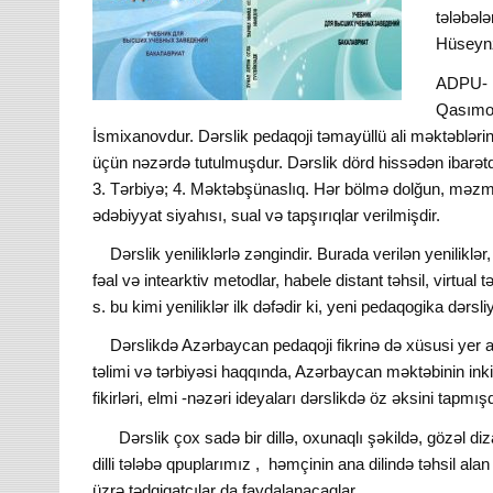
tələbələ
Hüseynz
ADPU- n
Qasımova
İsmixanovdur. Dərslik pedaqoji təmayüllü ali məktəblərin v
üçün nəzərdə tutulmuşdur. Dərslik dörd hissədən ibarətd
3. Tərbiyə; 4. Məktəbşünaslıq. Hər bölmə dolğun, məzm
ədəbiyyat siyahısı, sual və tapşırıqlar verilmişdir.
Dərslik yeniliklərlə zəngindir. Burada verilən yeniliklər,
fəal və intearktiv metodlar, habele distant təhsil, virtual tə
s. bu kimi yeniliklər ilk dəfədir ki, yeni pedaqogika dərs
Dərslikdə Azərbaycan pedaqoji fikrinə də xüsusi yer ayrı
təlimi və tərbiyəsi haqqında, Azərbaycan məktəbinin in
fikirləri, elmi -nəzəri ideyaları dərslikdə öz əksini tapmış
Dərslik çox sadə bir dillə, oxunaqlı şəkildə, gözəl dizay
dilli tələbə qpuplarımız , həmçinin ana dilində təhsil al
üzrə tədqiqatçılar da faydalanacaqlar.