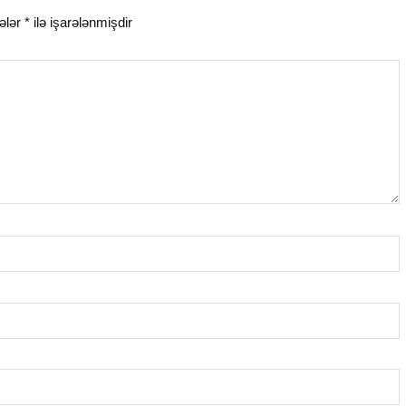
ələr
*
ilə işarələnmişdir