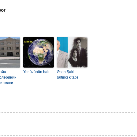
sor
айа
Yer üzünün halı
Əsrin Şairi –
ирләринин
(altıncı kitab)
нилмәси