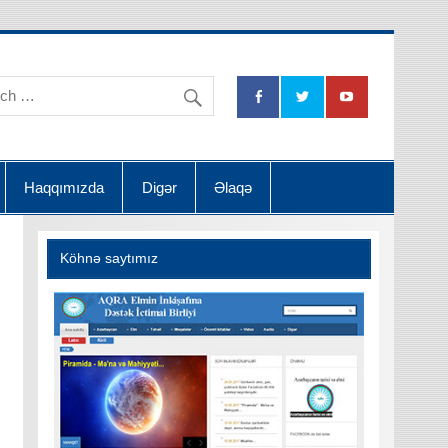
na Dətsək İctimai Birliyi
Haqqımızda
Digər
Əlaqə
Köhnə saytımız