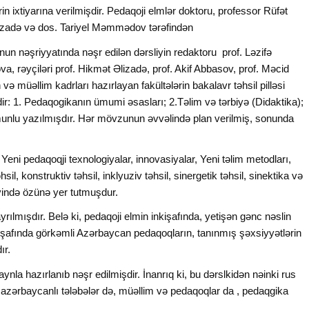
rin ixtiyarına verilmişdir. Pedaqoji elmlər doktoru, professor Rüfət
adə və dos. Tariyel Məmmədov tərəfindən
un nəşriyyatında nəşr edilən dərsliyin redaktoru prof. Ləzifə
, rəyçiləri prof. Hikmət Əlizadə, prof. Akif Abbasov, prof. Məcid
ə müəllim kadrları hazırlayan fakültələrin bakalavr təhsil pilləsi
ir: 1. Pedaqogikanın ümumi əsasları; 2.Təlim və tərbiyə (Didaktika);
unlu yazılmışdır. Hər mövzunun əvvəlində plan verilmiş, sonunda
 Yeni pedaqoqji texnologiyalar, innovasiyalar, Yeni təlim metodları,
hsil, konstruktiv təhsil, inklyuziv təhsil, sinergetik təhsil, sinektika və
liyində özünə yer tutmuşdur.
lmışdır. Belə ki, pedaqoji elmin inkişafında, yetişən gənc nəslin
kişafında görkəmli Azərbaycan pedaqoqların, tanınmış şəxsiyyətlərin
dır.
nla hazırlanıb nəşr edilmişdir. İnanrıq ki, bu dərslkidən nəinki rus
an azərbaycanlı tələbələr də, müəllim və pedaqoqlar da , pedaqgika