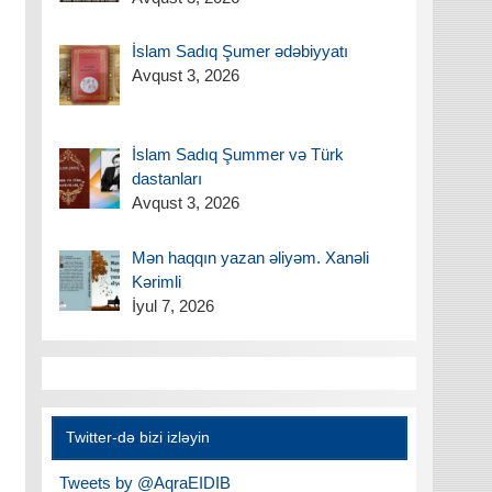
İslam Sadıq Şumer ədəbiyyatı
Avqust 3, 2026
İslam Sadıq Şummer və Türk
dastanları
Avqust 3, 2026
Mən haqqın yazan əliyəm. Xanəli
Kərimli
İyul 7, 2026
Twitter-də bizi izləyin
Tweets by @AqraEIDIB