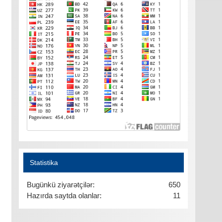
Statistika
Bugünkü ziyarətçilər:
650
Hazırda saytda olanlar:
11