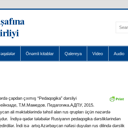
AQRA Elmin İnkişafı
əqalələr
Önəmli kitablar
Qalereya
Video
Audio
ərdə çapdan çıxmış “Pedaqogika” dərsliyi
сейнзаде, Т.М.Мамедов. Педагогика.АДПУ, 2015.
can ali məktəblərində təhsil alan rus qrupları üçün nəzərdə
şdur. İndiyə qədər tələbələr Rusiyanın pedaqogika dərsliklərindən
 edirdilər. İndi isə artıq Azərbaycan nəfəsi duyulan rus dilində dərslik