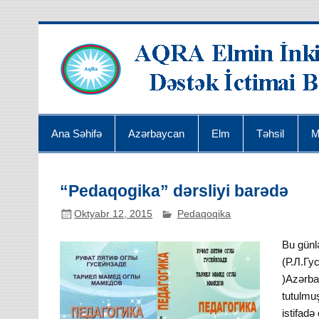
Ana Səhifə
Azərbaycan
Elm
Təhsil
M
“Pedaqogika” dərsliyi barədə
Oktyabr 12, 2015
Pedaqoqika
Bu günl
(Р.Л.Гу
)Azərbay
tutulmu
istifadə