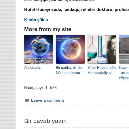
Rüfət Hüseynzadə, pedaqoji elmlər doktoru, profes
Kitabı yüklə
More from my site
Aid edərik.
Bir qəribə, bir də
Yusuf Heydər oğlu
Ҝәмиг
Mütləqdir insan…
Məmmədəliyev
тәсв
өйрә
Baxış sayı:
1. 576
Leave a comment
Bir cavab yazın