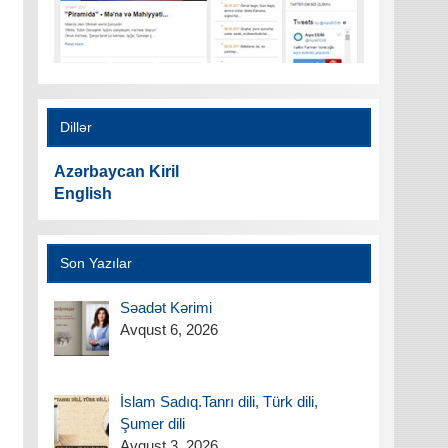
Dillər
Azərbaycan Kiril
English
Son Yazılar
Səadət Kərimi
Avqust 6, 2026
İslam Sadıq.Tanrı dili, Türk dili,
Şumer dili
Avqust 3, 2026