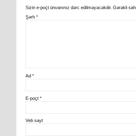
Sizin e-poçt ünvanınız dərc edilməyəcəkdir.
Gərəkli sah
Şərh
*
Ad
*
E-poçt
*
Veb sayt