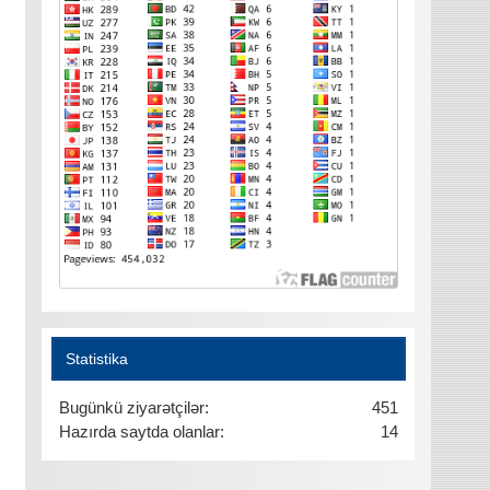
Statistika
Bugünkü ziyarətçilər:
451
Hazırda saytda olanlar:
14