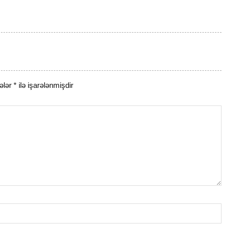
ələr
*
ilə işarələnmişdir