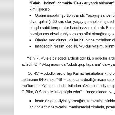
“Fələk – kainat”, deməklə “Fələklər yandı ahimdən” k
kimi işlədilib.
Qədim inşaatın şərtləri var idi. Yaşayış sahəsi ü
divar qalınlığı 60 sm. olan yaşayış sahələri inşa edi
otaqda sabit temperatur həddi nəzərə alınırdı. Bu 
həmişə xoş əhval-ruhiyə və xoş sifət olmağına çox
Ölənlər yad olundu, dirilər biri-birinə mehriban o
İmadəddin Nəsimi dedi ki, “49-dur yaşım, bilin
Yə`ni ki, 49 elə bir ədədi ardıcıllıqdır ki, o ədədlər ardı
acizdir. O, 49-luq arasında “ədədi qrup taparam” da – yal
O, “49” – ədədlər ardıcıllığı Kainat hesabatıdır ki, o ədə
taxtasının 64-xanəsi “49” – ədədlər ardıcıllığı arasında zə
mə`lumdur. Yə`ni, o ədədi silsilədən “özümə istədiyim q
O Bilər, O Sahibi Mütləq tə`yin edər” – “neçə olacaq ya
Insan öz gözəlliyini, yaraşığını, təravətini müddə
sevinclərinin təravətini, mənimsədiyi elmlərin, peşənin