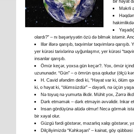
bir həyat d
Məkrli 
Həqdən,
hakimlikdən
Yaşadığ
olardı?” – nı bəşəriyyətin özü də bilmək istəmir. 
Illər illərə qarışıb, təqvimlər təqvimlərə qarışıb
yer kürəsi tarixlərinə uyğunlaşmır, yer kürəsi “təqvi
insanlar qarışıb.
Ömür keçər, yoxsa gün keçər?. Yox, ömür içində
uzununadır. “Gün” – o ömrün qısa qoludur (ölçü kəmiy
H. Cavid əfəndim dedi ki, “Həyat var ki, ölüm q
ki, o həyat ki, “ölümsüzdür” – dəyərli, nə üçün yaşa
Nə toyuq nə yumurta ilkdir. Mühit yox, Zərrə ilkdir
Dərk etməmək – dərk etməyin əvvəlidir. Inkar etm
Insan gördüyünə alüdə olmur! Necə görmək istədi
bir xəyal olur.
Güzgü fərdi göstərər, məzarlıq xalqı göstərər, yad
Dilçiliyimizdə “Kəhkəşan” – kainat, göy qübbəsi k