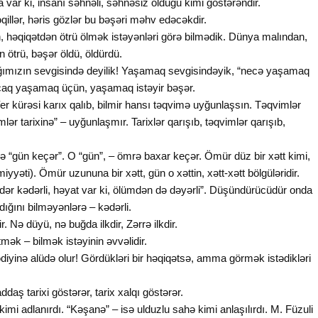
a var ki, insanı səhnəli, səhnəsiz olduğu kimi göstərəndir.
əqillər, həris gözlər bu bəşəri məhv edəcəkdir.
 həqiqətdən ötrü ölmək istəyənləri görə bilmədik. Dünya malından,
 ötrü, bəşər öldü, öldürdü.
ımızın sevgisində deyilik! Yaşamaq sevgisindəyik, “necə yaşamaq
Ancaq yaşamaq üçün, yaşamaq istəyir bəşər.
. Yer kürəsi karıx qalıb, bilmir hansı təqvimə uyğunlaşsın. Təqvimlər
mlər tarixinə” – uyğunlaşmır. Tarixlər qarışıb, təqvimlər qarışıb,
 “gün keçər”. O “gün”, – ömrə baxar keçər. Ömür düz bir xətt kimi,
yəti). Ömür uzununa bir xətt, gün o xəttin, xətt-xətt bölgüləridir.
ədər kədərli, həyat var ki, ölümdən də dəyərli”. Düşündürücüdür onda
dığını bilməyənlərə – kədərli.
. Nə düyü, nə buğda ilkdir, Zərrə ilkdir.
ək – bilmək istəyinin əvvəlidir.
yinə alüdə olur! Gördükləri bir həqiqətsə, amma görmək istədikləri
daş tarixi göstərər, tarix xalqı göstərər.
imi adlanırdı. “Kəşanə” – isə ulduzlu sahə kimi anlaşılırdı. M. Füzuli