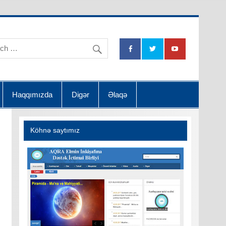
na Dətsək İctimai Birliyi
Haqqımızda
Digər
Əlaqə
Köhnə saytımız