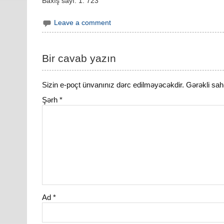
Baxış sayı:
1. 723
Leave a comment
Bir cavab yazın
Sizin e-poçt ünvanınız dərc edilməyəcəkdir.
Gərəkli sah
Şərh
*
Ad
*