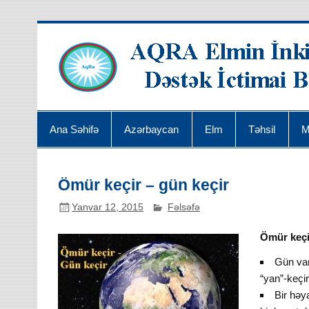
Ana Səhifə
Azərbaycan
Elm
Təhsil
M
Ömür keçir – gün keçir
Yanvar 12, 2015
Fəlsəfə
Ömür keçi
Gün var
“yan”-keçi
Bir həya