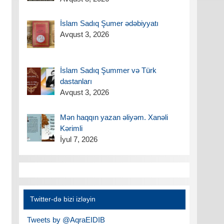
İslam Sadıq Şumer ədəbiyyatı
Avqust 3, 2026
İslam Sadıq Şummer və Türk
dastanları
Avqust 3, 2026
Mən haqqın yazan əliyəm. Xanəli
Kərimli
İyul 7, 2026
Twitter-də bizi izləyin
Tweets by @AqraEIDIB