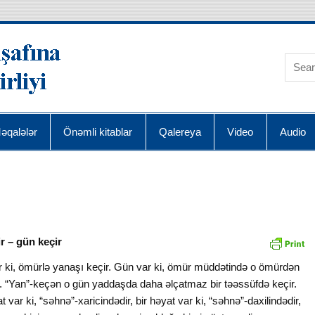
AQRA Elmin İnkişafı
əqalələr
Önəmli kitablar
Qalereya
Video
Audio
r – gün keçir
 ki, ömürlə yanaşı keçir. Gün var ki, ömür müddətində o ömürdən
r. “Yan”-keçən o gün yaddaşda daha əlçatmaz bir təəssüfdə keçir.
t var ki, “səhnə”-xaricindədir, bir həyat var ki, “səhnə”-daxilindədir,