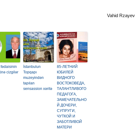
Vahid Rzayev
 fədaisinin
İstanbulun
85-ЛЕТНИЙ
tinə cizgilər
Topqapı
ЮБИЛЕЙ
muzeyindən
ВИДНОГО
tapılan
ВОСТОКОВЕДА,
sensassion xəritə
ТАЛАНТЛИВОГО
ПЕДАГОГА,
ЗАМЕЧАТЕЛЬНО
Й ДОЧЕРИ,
СУПРУГИ,
ЧУТКОЙ И
ЗАБОТЛИВОЙ
МАТЕРИ