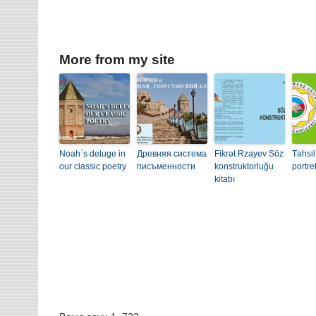
More from my site
Noah`s deluge in
Древняя система
Fikrət Rzayev Söz
Təhsil
our classic poetry
писъменности
konstruktorluğu
portre
kitabı