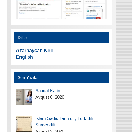
Dillər
Azərbaycan Kiril
English
Son Yazılar
Səadət Kərimi
Avqust 6, 2026
İslam Sadıq.Tanrı dili, Türk dili,
Şumer dili
Avqust 3, 2026