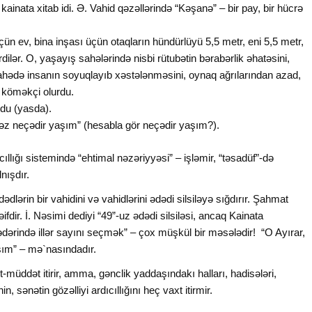
ainata xitab idi. Ə. Vahid qəzəllərində “Kəşanə” – bir pay, bir hücrə
çün ev, bina inşası üçün otaqların hündürlüyü 5,5 metr, eni 5,5 metr,
rdilər. O, yaşayış sahələrində nisbi rütubətin bərabərlik əhatəsini,
sahədə insanın soyuqlayıb xəstələnməsini, oynaq ağrılarından azad,
 köməkçi olurdu.
ldu (yasda).
məz neçədir yaşım” (hesabla gör neçədir yaşım?).
cıllığı sistemində “ehtimal nəzəriyyəsi” – işləmir, “təsadüf”-də
nışdır.
dlərin bir vahidini və vahidlərini ədədi silsiləyə sığdırır. Şahmat
ifdir. İ. Nəsimi dediyi “49”-uz ədədi silsiləsi, ancaq Kainata
ədərində illər sayını seçmək” – çox müşkül bir məsələdir! “O Ayırar,
şım” – mə`nasındadır.
t-müddət itirir, amma, gənclik yaddaşındakı halları, hadisələri,
, sənətin gözəlliyi ardıcıllığını heç vaxt itirmir.