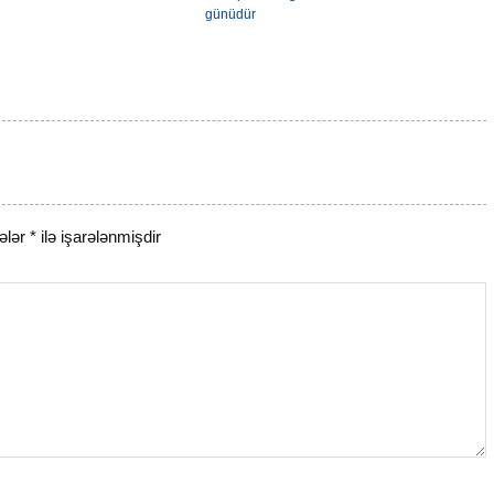
günüdür
ələr
*
ilə işarələnmişdir