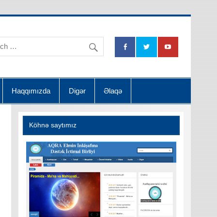
na Dətsək İctimai Birliyi
Haqqımızda
Digər
Əlaqə
Köhnə saytımız