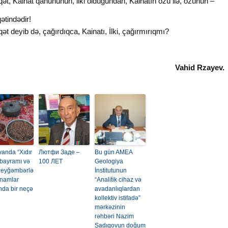
ət, Kainat qanununun, ilki olduğundan, Kainatın özü ilə, özünün –
ətindədir!
ət deyib də, çağırdıqca, Kainatı, İlki, çağırmırıqmı?
Vahid Rzayev.
vanda “Xıdır
Лютфи Заде –
Bu gün AMEA
 bayramı və
100 ЛЕТ
Geologiya
 Peyğəmbərlə
İnstitutunun
inamlar
“Analitik cihaz və
nda bir neçə
avadanlıqlardan
kollektiv istifadə”
mərkəzinin
rəhbəri Nazim
Sadıqovun doğum