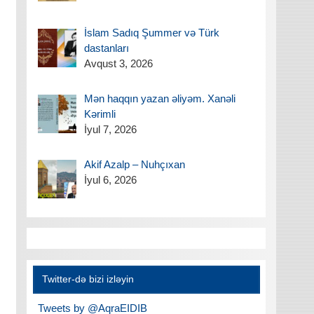
İslam Sadıq Şummer və Türk
dastanları
Avqust 3, 2026
Mən haqqın yazan əliyəm. Xanəli
Kərimli
İyul 7, 2026
Akif Azalp – Nuhçıxan
İyul 6, 2026
Twitter-də bizi izləyin
Tweets by @AqraEIDIB