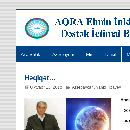
Ana Səhifə
Azərbaycan
Elm
Təhsil
M
Həqiqət…
Oktyabr 13, 2018
Azərbaycan
,
Vahid Rzayev
Həq
Həqiq
Həqiq