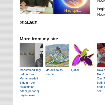
Həqiq
həqiq
Həqiq
05.05.2015
More from my site
Məhəmməd Taği
Mərdlik qalası
Qəzəl
Naxçı
Sidqinin və
Əlincə
Nəbi”
Məhəmmədəli
Xızır
Sidqinin yeni
bağlı 
əlyazmalari,
haqqı
ədəbi, pedaqoji
söz
düşüncələri