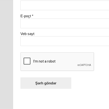
E-poçt
*
Veb sayt