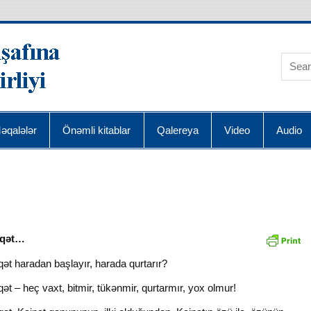
AQRA Elmin İnkişafı
əqalələr
Önəmli kitablar
Qalereya
Video
Audio
iqət…
ət haradan başlayır, harada qurtarır?
ət – heç vaxt, bitmir, tükənmir, qurtarmır, yox olmur!