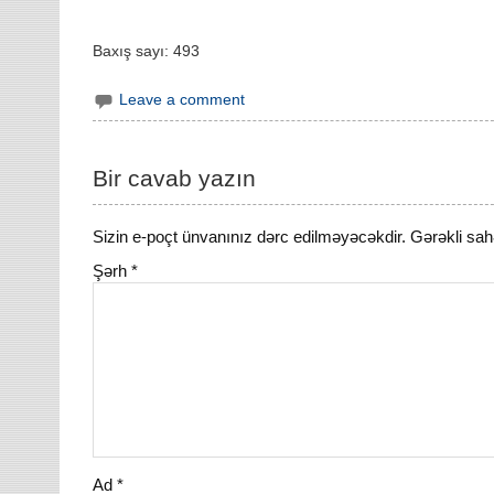
Baxış sayı:
493
Leave a comment
Bir cavab yazın
Sizin e-poçt ünvanınız dərc edilməyəcəkdir.
Gərəkli sah
Şərh
*
Ad
*