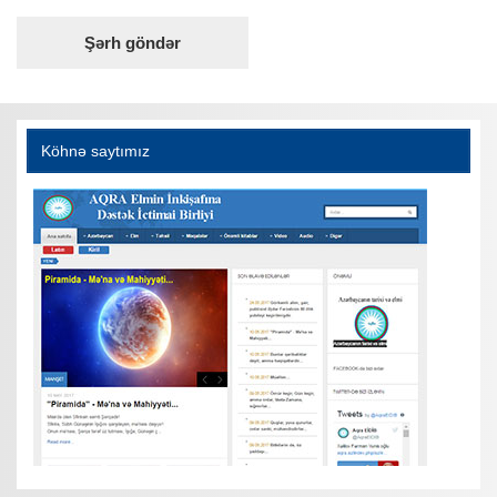
Köhnə saytımız