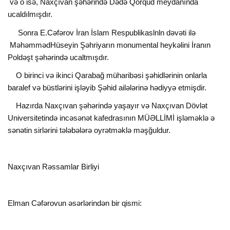
və o isə, Naxçıvan şəhərində Dədə Qorqud meydanında
ucaldılmışdır.
Sonra E.Cəfərov İran İslam Respublikaslnln dəvəti ilə
MəhəmmədHüseyin Şəhriyarın monumental heykəlini İranın
Poldəşt şəhərində ucaltmışdır.
O birinci və ikinci Qarabağ müharibəsi şəhidlərinin onlarla
baralef və büstlərini işləyib Şəhid ailələrinə hədiyyə etmişdir.
Hazırda Naxçıvan şəhərində yaşayır və Naxçıvan Dövlət
Universitetində incəsənət kafedrasının MÜƏLLİMİ işləməklə ə
sənətin sirlərini tələbələrə oyrətməklə məşğuldur.
Naxçıvan Rəssamlar Birliyi
Elman Cəfərovun əsərlərindən bir qismi: