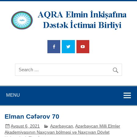
AQRA Elmin
İnkişafına
Dətsək İctimai
Birliyi
MENU
Elman Cəfərov 70
Avqust 6, 2021
Azərbaycan
,
Azərbaycan Milli Elmlər
Akademiyasının Naxçıvan bölməsi və Naxçıvan Dövlət