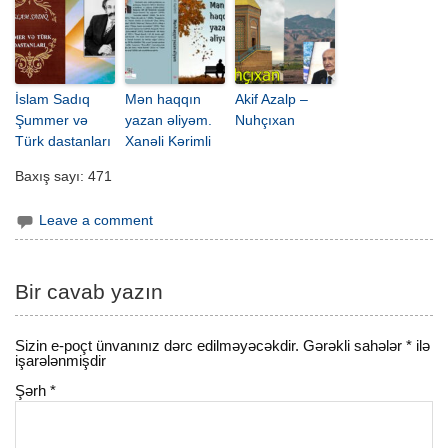
İslam Sadıq
Mən haqqın
Akif Azalp –
Şummer və
yazan əliyəm.
Nuhçıxan
Türk dastanları
Xanəli Kərimli
Baxış sayı:
471
Leave a comment
Bir cavab yazın
Sizin e-poçt ünvanınız dərc edilməyəcəkdir.
Gərəkli sahələr
*
ilə
işarələnmişdir
Şərh
*