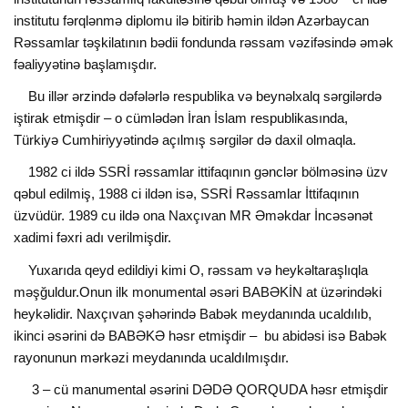
institutu fərqlənmə diplomu ilə bitirib həmin ildən Azərbaycan
Rəssamlar təşkilatının bədii fondunda rəssam vəzifəsində əmək
fəaliyyətinə başlamışdır.
Bu illər ərzində dəfələrlə respublika və beynəlxalq sərgilərdə
iştirak etmişdir – o cümlədən İran İslam respublikasında,
Türkiyə Cumhiriyyətində açılmış sərgilər də daxil olmaqla.
1982 ci ildə SSRİ rəssamlar ittifaqının gənclər bölməsinə üzv
qəbul edilmiş, 1988 ci ildən isə, SSRİ Rəssamlar İttifaqının
üzvüdür. 1989 cu ildə ona Naxçıvan MR Əməkdar İncəsənət
xadimi fəxri adı verilmişdir.
Yuxarıda qeyd edildiyi kimi O, rəssam və heykəltaraşlıqla
məşğuldur.Onun ilk monumental əsəri BABƏKİN at üzərindəki
heykəlidir. Naxçıvan şəhərində Babək meydanında ucaldılıb,
ikinci əsərini də BABƏKƏ həsr etmişdir – bu abidəsi isə Babək
rayonunun mərkəzi meydanında ucaldılmışdır.
3 – cü manumental əsərini DƏDƏ QORQUDA həsr etmişdir