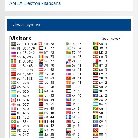
AMEA Elektron kitabxana
İzləyici siyahısı