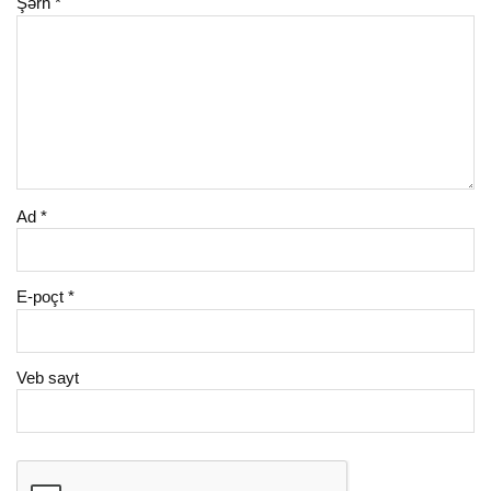
Şərh
*
Ad
*
E-poçt
*
Veb sayt