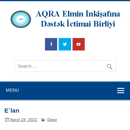
AQRA Elmin
İnkişafına
Dətsək İctimai
Birliyi
MENU
E`lan
Aprel 19, 2022
Digər