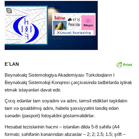
E`LAN
Beynəlxalq Sistemologiya Akademiyası Türkoloqların I
Beynəlxalq Sistemoloji Konqresi çərçivəsində tədbirlərdə iştirak
etmək istəyənləri dəvət edir.
Çıxış edənlər tam soyadını və adını, təmsil etdikləri təşkilatın
tam və qısaldılmış adını, habelə şəxsiyyətini təsdiq edən
sənədin (pasport) fotoşəklini göstərməlidirlər.
Hesabat tezislərinin həcmi – istənilən dildə 5-8 səhifə (A4
formatı; səhifənin kənarından abzaslar – 2; 2; 2.5; 1.5; şrift –