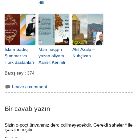
dili
İslam Sadıq
Mən haqqın
Akif Azalp –
Şummer və
yazan əliyəm.
Nuhçıxan
Türk dastanları
Xanəli Kərimli
Baxış sayı:
374
Leave a comment
Bir cavab yazın
Sizin e-poçt ünvanınız dərc edilməyəcəkdir.
Gərəkli sahələr
*
ilə
işarələnmişdir