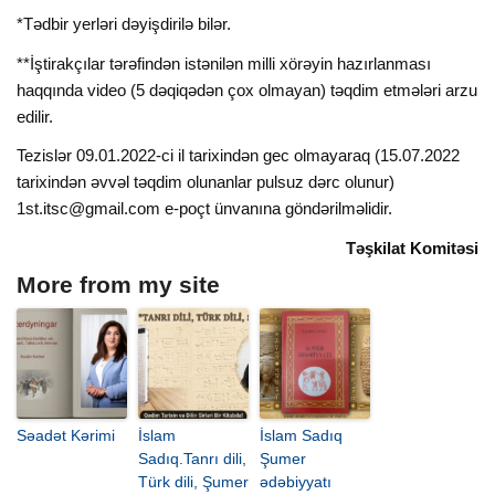
*Tədbir yerləri dəyişdirilə bilər.
**İştirakçılar tərəfindən istənilən milli xörəyin hazırlanması
haqqında video (5 dəqiqədən çox olmayan) təqdim etmələri arzu
edilir.
Tezislər 09.01.2022-ci il tarixindən gec olmayaraq (15.07.2022
tarixindən əvvəl təqdim olunanlar pulsuz dərc olunur)
1st.itsc@gmail.com
e-poçt ünvanına göndərilməlidir.
Təşkilat Komitəsi
More from my site
Səadət Kərimi
İslam
İslam Sadıq
Sadıq.Tanrı dili,
Şumer
Türk dili, Şumer
ədəbiyyatı