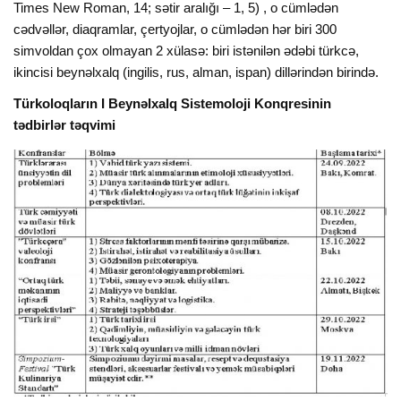
Times New Roman, 14; sətir aralığı – 1, 5) , o cümlədən
cədvəllər, diaqramlar, çertyojlar, o cümlədən hər biri 300
simvoldan çox olmayan 2 xülasə: biri istənilən ədəbi türkcə,
ikincisi beynəlxalq (ingilis, rus, alman, ispan) dillərindən birində.
Türkoloqların I Beynəlxalq Sistemoloji Konqresinin
tədbirlər təqvimi