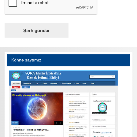
Köhnə saytımız