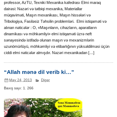
professor, AzTU, Texniki Mexanika kafedrası Elmi maraq
dairəsi: Nəzəri və tətbiqi mexanika, Materiallar
müqaviməti, Maşın mexanikası, Maşın hissələri və
Tribologiya, Fasiləsiz Təhsilin problemləri. Elmi istiqaməti və
alınan nəticələr : О, «Maşınların, cihazların, aparatların
dinamikası və möhkəmliyi» elmi istiqaməti üzrə neft
sənayesində istifadə olunan maşın və mexanizmlərin
uzunömürlüyü, möhkəmliyi və etibarlığının yüksəldilməsi üçün
ciddi elmi nəticələr almışdır. Nəzəri mexanikadan […]
“Allah mənə dil verib ki…”
May 24, 2013
Digər
Baxış sayı:
1. 266