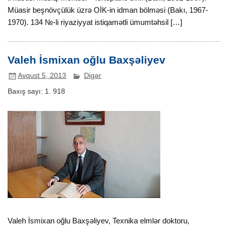
Müasir beşnövçülük üzrə OİK-in idman bölməsi (Bakı, 1967-
1970). 134 №-li riyaziyyat istiqamətli ümumtəhsil […]
Valeh İsmixan oğlu Baxşəliyev
Avqust 5, 2013
Digər
Baxış sayı:
1. 918
Valeh İsmixan oğlu Baxşəliyev, Texnika elmlər doktoru,