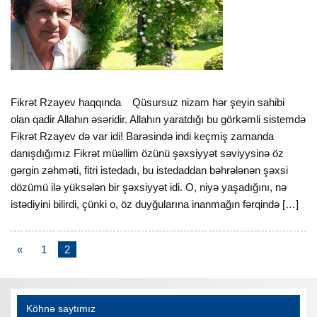
Fikrət Rzayev haqqında Qüsursuz nizam hər şeyin sahibi
olan qadir Allahın əsəridir. Allahın yaratdığı bu görkəmli sistemdə
Fikrət Rzayev də var idi! Barəsində indi keçmiş zamanda
danışdığımız Fikrət müəllim özünü şəxsiyyət səviyysinə öz
gərgin zəhməti, fitri istedadı, bu istedaddan bəhrələnən şəxsi
dözümü ilə yüksələn bir şəxsiyyət idi. O, niyə yaşadığını, nə
istədiyini bilirdi, çünki o, öz duyğularına inanmağın fərqində […]
«
1
2
Köhnə saytımız