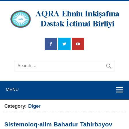
AQRA Elmin
İnkişafına
Dətsək İctimai
Birliyi
MENU
Category:
Digər
Sistemoloq-alim Bahadur Tahirbəyov