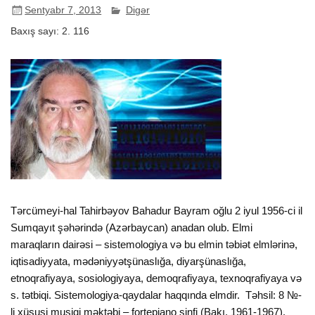
Sentyabr 7, 2013
Digər
Baxış sayı:
2. 116
Tərcümeyi-hal Tahirbəyov Bahadur Bayram oğlu 2 iyul 1956-ci il
Sumqayıt şəhərində (Azərbaycan) anadan olub. Elmi
maraqların dairəsi – sistemologiya və bu elmin təbiət elmlərinə,
iqtisadiyyata, mədəniyyətşünaslığa, diyarşünaslığa,
etnoqrafiyaya, sosiologiyaya, demoqrafiyaya, texnoqrafiyaya və
s. tətbiqi. Sistemologiya-qaydalar haqqında elmdir. Təhsil: 8 №-
li xüsusi musiqi məktəbi – fortepiano sinfi (Bakı, 1961-1967).