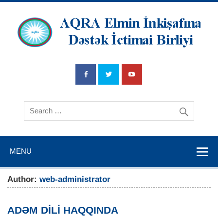
AQRA Elmin
İnkişafına
Dətsək İctimai
Birliyi
MENU
Author:
web-administrator
ADƏM DİLİ HAQQINDA