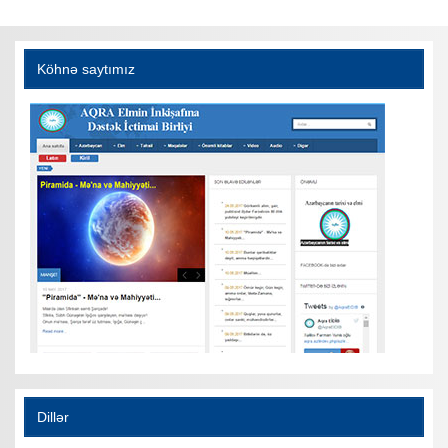
Köhnə saytımız
Dillər