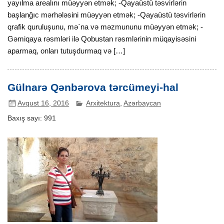
yayılma arealını müəyyən etmək; -Qayaüstü təsvirlərin
başlanğıc mərhələsini müəyyən etmək; -Qayaüstü təsvirlərin
qrafik quruluşunu, mə`na və məzmununu müəyyən etmək; -
Gəmiqaya rəsmləri ilə Qobustan rəsmlərinin müqayisəsini
aparmaq, onları tutuşdurmaq və […]
Gülnarə Qənbərova tərcümeyi-hal
Avqust 16, 2016
Arxitektura
,
Azərbaycan
Baxış sayı:
991