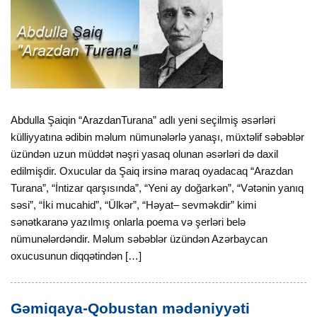
Abdulla Şaiqin “ArazdanTurana” adlı yeni seçilmiş əsər­ləri
külliyyatına ədibin məlum nümunələrlə yanaşı, müxtəlif səbəblər
üzündən uzun müddət nəşri yasaq olunan əsərləri də daxil
edilmişdir. Oxucular da Şaiq irsinə maraq oyadacaq “Araz­dan
Turana”, “İntizar qarşısında”, “Yeni ay doğarkən”, “Vətənin yanıq
səsi”, “İki muca­hid”, “Ülkər”, “Həyat– sev­məkdir” kimi
sənətkaranə ya­zıl­mış onlarla poema və şerləri belə
nümunələrdəndir. Mə­lum səbəblər üzündən Azərbaycan
oxucusunun diqqə­tin­dən […]
Gəmiqaya-Qobustan mədəniyyəti