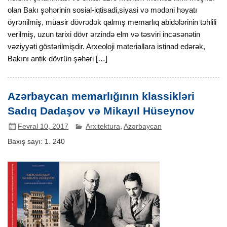
olan Bakı şəhərinin sosial-iqtisadi,siyasi və mədəni həyatı
öyrənilmiş, müasir dövrədək qalmış memarlıq abidələrinin təhlili
verilmiş, uzun tarixi dövr ərzində elm və təsviri incəsənətin
vəziyyəti göstərilmişdir. Arxeoloji materiallara istinad edərək,
Bakını antik dövrün şəhəri […]
Azərbaycan memarlığının klassikləri
Sadıq Dadaşov və Mikayıl Hüseynov
Fevral 10, 2017
Arxitektura
,
Azərbaycan
Baxış sayı:
1. 240