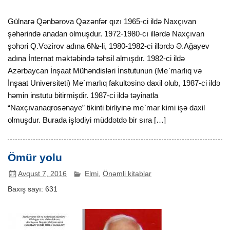
Gülnarə Qənbərova Qəzənfər qızı 1965-ci ildə Naxçıvan
şəhərində anadan olmuşdur. 1972-1980-cı illərdə Naxçıvan
şəhəri Q.Vəzirov adına 6№-li, 1980-1982-ci illərdə Ə.Ağayev
adına İnternat məktəbində təhsil almışdır. 1982-ci ildə
Azərbaycan İnşaat Mühəndisləri İnstutunun (Me`marlıq və
İnşaat Universiteti) Me`marlıq fakultəsinə daxil olub, 1987-ci ildə
həmin instutu bitirmişdir. 1987-ci ildə təyinatla
“Naxçıvanaqrosənaye” tikinti birliyinə me`mar kimi işə daxil
olmuşdur. Burada işlədiyi müddətdə bir sıra […]
Ömür yolu
Avqust 7, 2016
Elmi
,
Önəmli kitablar
Baxış sayı:
631