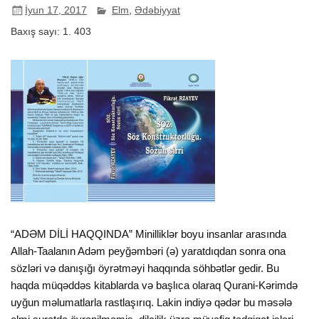
İyun 17, 2017
Elm
,
Ədəbiyyat
Baxış sayı:
1. 403
“ADƏM DİLİ HAQQINDA” Minilliklər boyu insanlar arasında
Allah-Taalanın Adəm peyğəmbəri (ə) yaratdıqdan sonra ona
sözləri və danışığı öyrətməyi haqqında söhbətlər gedir. Bu
haqda müqəddəs kitablarda və başlıca olaraq Qurani-Kərimdə
uyğun məlumatlarla rastlaşırıq. Lakin indiyə qədər bu məsələ