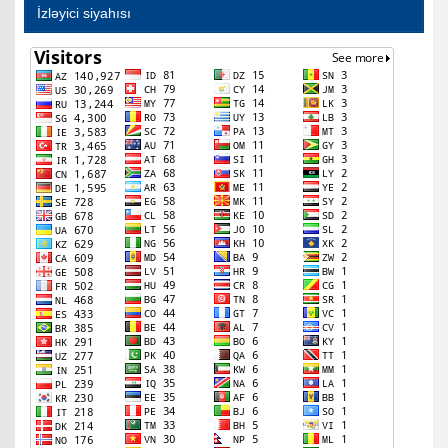
İzləyici siyahısı