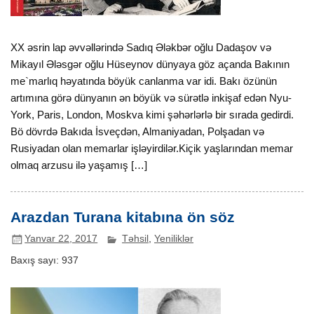
XX əsrin lap əvvəllərində Sadıq Ələkbər oğlu Dadaşov və
Mikayıl Ələsgər oğlu Hüseynov dünyaya göz açanda Bakının
me`marlıq həyatında böyük canlanma var idi. Bakı özünün
artımına görə dünyanın ən böyük və sürətlə inkişaf edən Nyu-
York, Paris, London, Moskva kimi şəhərlərlə bir sırada gedirdi.
Bö dövrdə Bakıda İsveçdən, Almaniyadan, Polşadan və
Rusiyadan olan memarlar işləyirdilər.Kiçik yaşlarından memar
olmaq arzusu ilə yaşamış […]
Arazdan Turana kitabına ön söz
Yanvar 22, 2017
Təhsil
,
Yeniliklər
Baxış sayı:
937