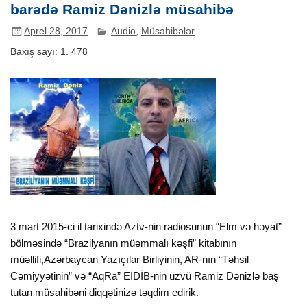
barədə Ramiz Dənizlə müsahibə
Aprel 28, 2017
Audio
,
Müsahibələr
Baxış sayı:
1. 478
3 mart 2015-ci il tarixində Aztv-nin radiosunun “Elm və həyat”
bölməsində “Brazilyanın müəmmalı kəşfi” kitabının
müəllifi,Azərbaycan Yazıçılar Birliyinin, AR-nın “Təhsil
Cəmiyyətinin” və “AqRa” EİDİB-nin üzvü Ramiz Dənizlə baş
tutan müsahibəni diqqətinizə təqdim edirik.