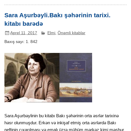
Sara Aşurbəyli.Bakı şəhərinin tarixi.
kitabı barədə
Aprel 11, 2017
Elmi
,
Önəmli kitablar
Baxış sayı:
1. 842
Sara Aşurbəylinin bu kitabı Bakı şəhərinin orta əsrlər tarixinə
həsr olunmuşdur. Erkən və inkişaf etmiş orta əsrlərdə Bakı
neftinin çıxarılması və emalı üzrə mühüm mərkəz kimi məşhur