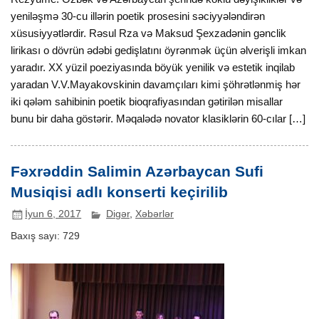
yeniləşmə 30-cu illərin poetik prosesini səciyyələndirən
xüsusiyyətlərdir. Rəsul Rza və Maksud Şexzadənin gənclik
lirikası o dövrün ədəbi gedişlatını öyrənmək üçün əlverişli imkan
yaradır. XX yüzil poeziyasında böyük yenilik və estetik inqilab
yaradan V.V.Mayakovskinin davamçıları kimi şöhrətlənmiş hər
iki qələm sahibinin poetik bioqrafiyasından gətirilən misallar
bunu bir daha göstərir. Məqalədə novator klasiklərin 60-cılar […]
Fəxrəddin Salimin Azərbaycan Sufi
Musiqisi adlı konserti keçirilib
İyun 6, 2017
Digər
,
Xəbərlər
Baxış sayı:
729