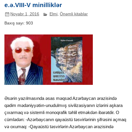
e.ə.VIII-V minilliklər
Noyabr 1, 2016
Elmi
,
Önəmli kitablar
Baxış sayı:
903
Əsərin yazılmasında əsas məqsəd Azərbaycan ərazisində
qədim mədəniyyətiın-unudulmıış sivilizasiyanın izlərini aşkara
çıxarmaq və sistemli monoqrafik təhlil etməkdən ibarətdir. O
cümlədən: -Azərbaycanın qayaüstü təsvirlərinin şifrəsini açmaq
və oxumaq: -Qayaüstü təsvirlərin Azərbaycan ərazisində