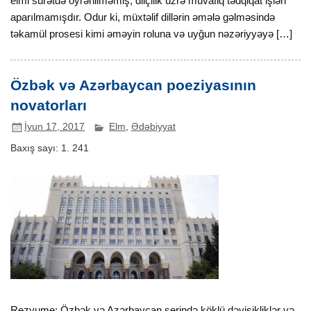
elmi surətdə öyrənilməmiş, dilçilik üzrə müvafiq tədqiqat işləri
aparılmamışdır. Odur ki, müxtəlif dillərin əmələ gəlməsində
təkamül prosesi kimi əməyin roluna və uyğun nəzəriyyəyə […]
Özbək və Azərbaycan poeziyasının
novatorları
İyun 17, 2017
Elm
,
Ədəbiyyat
Baxış sayı:
1. 241
Rezyume: Özbək və Azərbaycan şerində köklü dəyişikliklər və