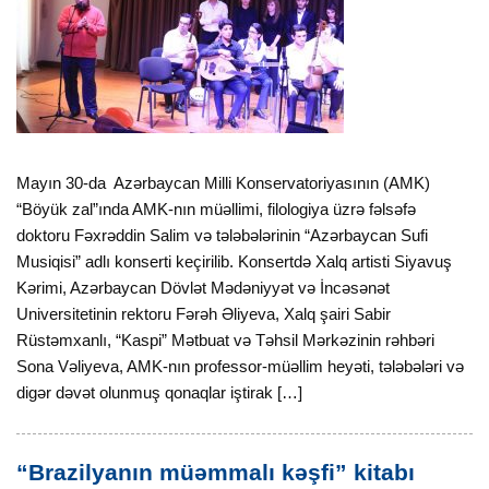
Mayın 30-da Azərbaycan Milli Konservatoriyasının (AMK)
“Böyük zal”ında AMK-nın müəllimi, filologiya üzrə fəlsəfə
doktoru Fəxrəddin Salim və tələbələrinin “Azərbaycan Sufi
Musiqisi” adlı konserti keçirilib. Konsertdə Xalq artisti Siyavuş
Kərimi, Azərbaycan Dövlət Mədəniyyət və İncəsənət
Universitetinin rektoru Fərəh Əliyeva, Xalq şairi Sabir
Rüstəmxanlı, “Kaspi” Mətbuat və Təhsil Mərkəzinin rəhbəri
Sona Vəliyeva, AMK-nın professor-müəllim heyəti, tələbələri və
digər dəvət olunmuş qonaqlar iştirak […]
“Brazilyanın müəmmalı kəşfi” kitabı