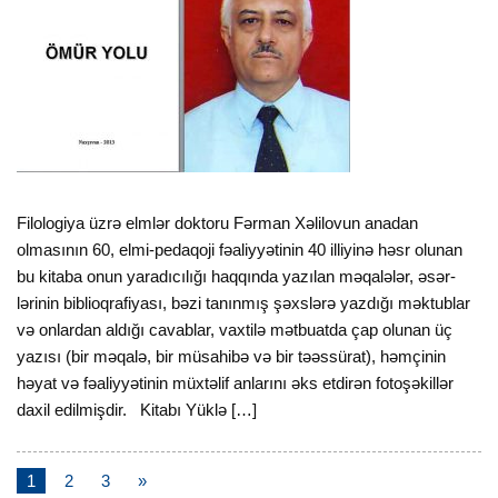
Filologiya üzrə elmlər doktoru Fərman Xəlilo­vun anadan
olmasının 60, elmi-pedaqoji fəaliy­yə­tinin 40 illiyinə həsr olunan
bu kitaba onun yaradıcılığı haqqında yazılan məqalələr, əsər­
lərinin biblioqrafiyası, bəzi tanınmış şəxs­lərə yazdığı məktublar
və onlardan aldığı cavab­lar, vaxtilə mətbuatda çap olunan üç
yazısı (bir məqalə, bir müsahibə və bir təəssürat), həmçinin
həyat və fəaliyyətinin müxtəlif anla­rını əks etdi­rən fotoşəkillər
daxil edilmişdir. Kitabı Yüklə […]
1
2
3
»