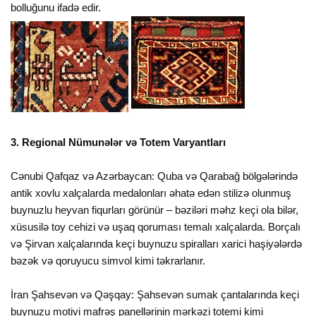
bolluğunu ifadə edir.
3. Regional Nümunələr və Totem Varyantları
Cənubi Qafqaz və Azərbaycan: Quba və Qarabağ bölgələrində
antik xovlu xalçalarda medalonları əhatə edən stilizə olunmuş
buynuzlu heyvan fiqurları görünür – bəziləri məhz keçi ola bilər,
xüsusilə toy cehizi və uşaq qoruması temalı xalçalarda. Borçalı
və Şirvan xalçalarında keçi buynuzu spiralları xarici haşiyələrdə
bəzək və qoruyucu simvol kimi təkrarlanır.
İran Şahsevən və Qəşqay: Şahsevən sumak çantalarında keçi
buynuzu motivi mafrəş panellərinin mərkəzi totemi kimi