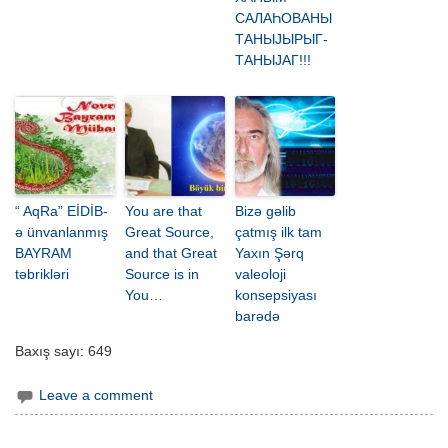
САЛАҺОВАНЫ
ТАНЫЈЫРЫГ-
ТАНЫЈАГ!!!
“ AqRa” EİDİB-
You are that
Bizə gəlib
ə ünvanlanmış
Great Source,
çatmış ilk tam
BAYRAM
and that Great
Yaxın Şərq
təbrikləri
Source is in
valeoloji
You…
konsepsiyası
barədə
Baxış sayı:
649
Leave a comment