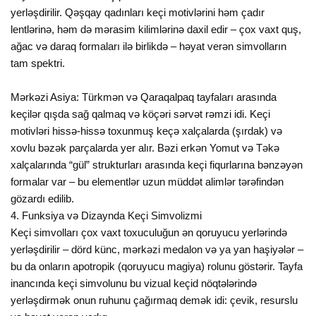
yerləşdirilir. Qəşqay qadınları keçi motivlərini həm çadır
lentlərinə, həm də mərasim kilimlərinə daxil edir – çox vaxt quş,
ağac və daraq formaları ilə birlikdə – həyat verən simvolların
tam spektri.
Mərkəzi Asiya: Türkmən və Qaraqalpaq tayfaları arasında
keçilər qışda sağ qalmaq və köçəri sərvət rəmzi idi. Keçi
motivləri hissə-hissə toxunmuş keçə xalçalarda (şırdak) və
xovlu bəzək parçalarda yer alır. Bəzi erkən Yomut və Təkə
xalçalarında “gül” strukturları arasında keçi fiqurlarına bənzəyən
formalar var – bu elementlər uzun müddət alimlər tərəfindən
gözardı edilib.
4. Funksiya və Dizaynda Keçi Simvolizmi
Keçi simvolları çox vaxt toxuculuğun ən qoruyucu yerlərində
yerləşdirilir – dörd künc, mərkəzi medalon və ya yan haşiyələr –
bu da onların apotropik (qoruyucu magiya) rolunu göstərir. Tayfa
inancında keçi simvolunu bu vizual keçid nöqtələrində
yerləşdirmək onun ruhunu çağırmaq demək idi: çevik, resurslu