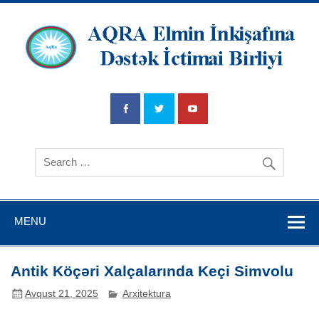
AQRA Elmin
İnkişafına
Dətsək İctimai
Birliyi
MENU
Antik Köçəri Xalçalarında Keçi Simvolu
Avqust 21, 2025
Arxitektura