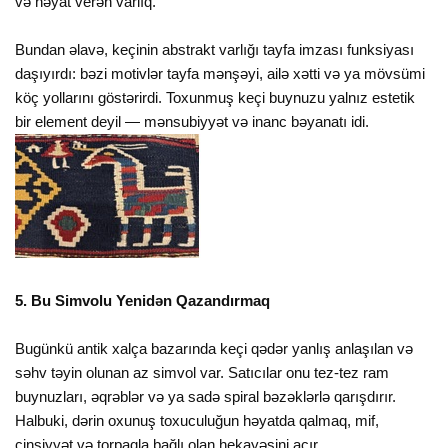
və həyat verən varlıq.
Bundan əlavə, keçinin abstrakt varlığı tayfa imzası funksiyası
daşıyırdı: bəzi motivlər tayfa mənşəyi, ailə xətti və ya mövsümi
köç yollarını göstərirdi. Toxunmuş keçi buynuzu yalnız estetik
bir element deyil — mənsubiyyət və inanc bəyanatı idi.
5. Bu Simvolu Yenidən Qazandırmaq
Bugünkü antik xalça bazarında keçi qədər yanlış anlaşılan və
səhv təyin olunan az simvol var. Satıcılar onu tez-tez ram
buynuzları, əqrəblər və ya sadə spiral bəzəklərlə qarışdırır.
Halbuki, dərin oxunuş toxuculuğun həyatda qalmaq, mif,
cinsiyyət və torpaqla bağlı olan hekayəsini açır.