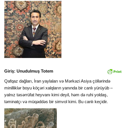
Giriş: Unudulmuş Totem
Qafqaz dağları, İran yaylaları və Mərkəzi Asiya çöllərində
minilliklər boyu köçəri xalqların yanında bir canlı yürüyüb –
yalnız təsərrüfat heyvanı kimi deyil, həm də ruhi yoldaş,
təminatçı və müqəddəs bir simvol kimi. Bu canlı keçidir.