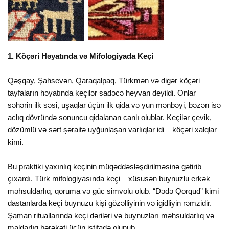
1. Köçəri Həyatında və Mifologiyada Keçi
Qəşqay, Şahsevən, Qaraqalpaq, Türkmən və digər köçəri
tayfaların həyatında keçilər sadəcə heyvan deyildi. Onlar
səhərin ilk səsi, uşaqlar üçün ilk qida və yun mənbəyi, bəzən isə
aclıq dövründə sonuncu qidalanan canlı olublar. Keçilər çevik,
dözümlü və sərt şəraitə uyğunlaşan varlıqlar idi – köçəri xalqlar
kimi.
Bu praktiki yaxınlıq keçinin müqəddəsləşdirilməsinə gətirib
çıxardı. Türk mifologiyasında keçi – xüsusən buynuzlu erkək –
məhsuldarlıq, qoruma və güc simvolu olub. “Dədə Qorqud” kimi
dastanlarda keçi buynuzu kişi gözəlliyinin və igidliyin rəmzidir.
Şaman rituallarında keçi dəriləri və buynuzları məhsuldarlıq və
maldarlıq bərəkəti üçün istifadə olunub.