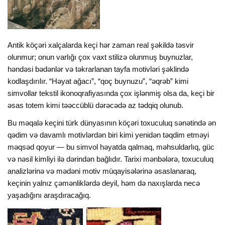
Antik köçəri xalçalarda keçi hər zaman real şəkildə təsvir
olunmur; onun varlığı çox vaxt stilizə olunmuş buynuzlar,
həndəsi bədənlər və təkrarlanan tayfa motivləri şəklində
kodlaşdırılır. “Həyat ağacı”, “qoç buynuzu”, “əqrəb” kimi
simvollar tekstil ikonoqrafiyasında çox işlənmiş olsa da, keçi bir
əsas totem kimi təəccüblü dərəcədə az tədqiq olunub.
Bu məqalə keçini türk dünyasının köçəri toxuculuq sənətində ən
qədim və davamlı motivlərdən biri kimi yenidən təqdim etməyi
məqsəd qoyur — bu simvol həyatda qalmaq, məhsuldarlıq, güc
və nəsil kimliyi ilə dərindən bağlıdır. Tarixi mənbələrə, toxuculuq
analizlərinə və mədəni motiv müqayisələrinə əsaslanaraq,
keçinin yalnız çəmənliklərdə deyil, həm də naxışlarda necə
yaşadığını araşdıracağıq.