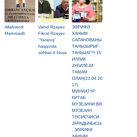
Allahverdi
Vahid Rzayev,
ЗӘРИФӘ
Məmmədli
Fikrət Rzayev
ХАНЫМ
“Yaranış”
САЛАҺОВАНЫ
haqqında
ТАНЫЈЫРЫГ-
söhbət-II hissə
ТАНЫЈАГ!!! 15
ИЛЛИК
ЈУБИЛЕЈИ
ТАМАМ
ОЛАН(23.04.20
17)
МИНИАТҮР
КИТАБ
МУЗЕЈИНИ ВӘ
МУЗЕЈИН
ТӘСИСЧИСИ-
ЈАРАДЫҸЫСЫ
: ЗӘРИФӘ
ХАНЫМ