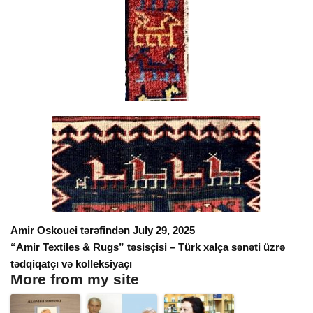
Amir Oskouei tərəfindən July 29, 2025
“Amir Textiles & Rugs” təsisçisi – Türk xalça sənəti üzrə
tədqiqatçı və kolleksiyaçı
More from my site