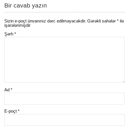
Bir cavab yazın
Sizin e-poçt ünvanınız dərc edilməyəcəkdir.
Gərəkli sahələr
*
ilə
işarələnmişdir
Şərh
*
Ad
*
E-poçt
*