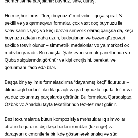
elementlərinə parçalanır: buynuz, sinə, duruş.
Ən məşhur təmsil “keçi buynuzu” motividir – qoşa spiral, S-
şəkilli və ya qarmaqvarı formalar, çox vaxt qoç buynuzu ilə
səhv salınır. Qoç və keçi bəzən simvolik olaraq qarışsa da, keçi
buynuzu adətən daha uzun, budaqlanan və bəzən güzgüvari
şəkildə təsvir olunur – simmetrik medalonlar və ya mərkəzi ox
motivləri yaradır. Bu naxışlar Şahsevən sumak panellərində və
Quba xalçalarında görünür və kişi enerjisini, bərəkəti və
qorunmanı ifadə edə bilər.
Başqa bir yayılmış formalaşdırma “dayanmış keçi” fiqurudur –
dikbucaqlı bədənli, iki dik qulaqlı və ya buynuzlu fiqurlar kilim və
ya düz toxunmuş parçalarda görünür. Bu formalara Qaraqalpaq,
Özbək və Anadolu tayfa tekstillərində tez-tez rast gəlinir.
Bəzi toxumalarda bütün kompozisiya məhsuldarlıq simvolları
ətrafında qurulur: dişi keçi bədəni romblar (lozenge) və
daraqvarı elementlərlə birlikdə göstərilərək analıq və süd