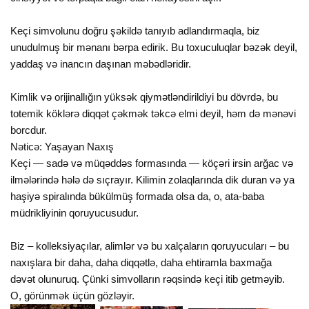
Keçi simvolunu doğru şəkildə tanıyıb adlandırmaqla, biz
unudulmuş bir mənanı bərpa edirik. Bu toxuculuqlar bəzək deyil,
yaddaş və inancın daşınan məbədləridir.
Kimlik və orijinallığın yüksək qiymətləndirildiyi bu dövrdə, bu
totemik köklərə diqqət çəkmək təkcə elmi deyil, həm də mənəvi
borcdur.
Nəticə: Yaşayan Naxış
Keçi — sadə və müqəddəs formasında — köçəri irsin arğac və
ilmələrində hələ də sıçrayır. Kilimin zolaqlarında dik duran və ya
haşiyə spiralında bükülmüş formada olsa da, o, ata-baba
müdrikliyinin qoruyucusudur.
Biz – kolleksiyaçılar, alimlər və bu xalçaların qoruyucuları – bu
naxışlara bir daha, daha diqqətlə, daha ehtiramla baxmağa
dəvət olunuruq. Çünki simvolların rəqsində keçi itib getməyib.
O, görünmək üçün gözləyir.