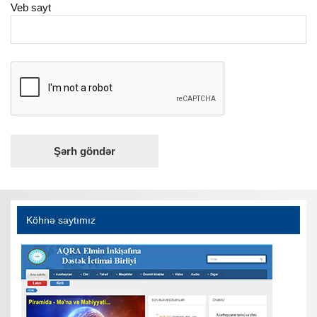
Veb sayt
Köhnə saytımız