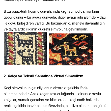
Bəzi oğuz-türk kosmologiyalarında keçi sərhəd canlısı kimi
qəbul olunur – bir ayağı dünyada, digər ayağı ruhi aləmdə – dağ
ilə göyü birləşdirən varlıq. Bu baxımdan o, mənəvi davamlılığın
və tayfa ardıcıllığının qüdrətli simvoluna çevrilmişdir.
2. Xalça və Tekstil Sənətində Vizual Simvolizm
Keçi simvolunun çətinliyi onun abstrakt şəkildə ifadə
olunmasındadır. Antik köçəri toxuculuğunda – xüsusilə xovlu
xalçalar, sumak çantaları və kilimlərdə – keçi nadir hallarda
realist şəkildə təsvir olunur. Əvəzində, o stilizə olunur – ən güclü