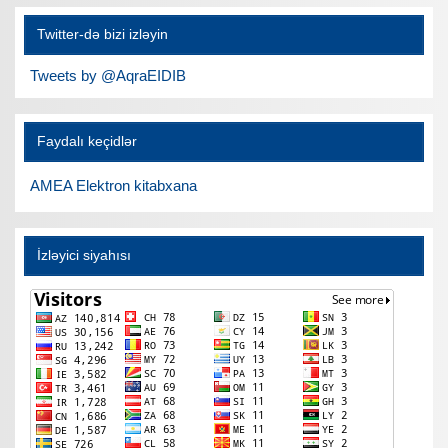
Twitter-də bizi izləyin
Tweets by @AqraEIDIB
Faydalı keçidlər
AMEA Elektron kitabxana
İzləyici siyahısı