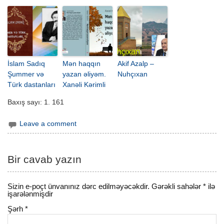
İslam Sadıq
Mən haqqın
Akif Azalp –
Şummer və
yazan əliyəm.
Nuhçıxan
Türk dastanları
Xanəli Kərimli
Baxış sayı:
1. 161
Leave a comment
Bir cavab yazın
Sizin e-poçt ünvanınız dərc edilməyəcəkdir.
Gərəkli sahələr
*
ilə
işarələnmişdir
Şərh
*