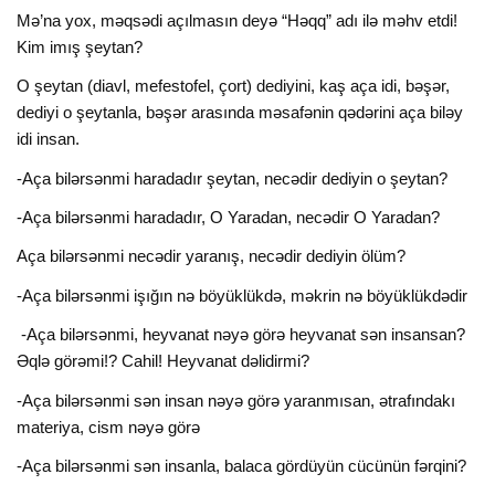
Mə’na yox, məqsədi açılmasın deyə “Həqq” adı ilə məhv etdi!
Kim imış şeytan?
O şeytan (diavl, mefestofel, çort) dediyini, kaş aça idi, bəşər,
dediyi o şeytanla, bəşər arasında məsafənin qədərini aça biləy
idi insan.
-Aça bilərsənmi haradadır şeytan, necədir dediyin o şeytan?
-Aça bilərsənmi haradadır, O Yaradan, necədir O Yaradan?
Aça bilərsənmi necədir yaranış, necədir dediyin ölüm?
-Aça bilərsənmi işığın nə böyüklükdə, məkrin nə böyüklükdədir
-Aça bilərsənmi, heyvanat nəyə görə heyvanat sən insansan?
Əqlə görəmi!? Cahil! Heyvanat dəlidirmi?
-Aça bilərsənmi sən insan nəyə görə yaranmısan, ətrafındakı
materiya, cism nəyə görə
-Aça bilərsənmi sən insanla, balaca gördüyün cücünün fərqini?