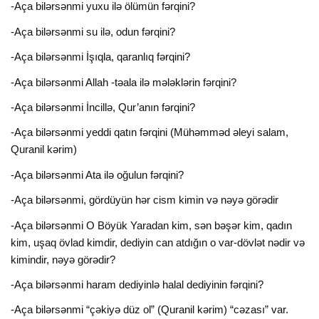
-Aça bilərsənmi yuxu ilə ölümün fərqini?
-Aça bilərsənmi su ilə, odun fərqini?
-Aça bilərsənmi İşıqla, qaranlıq fərqini?
-Aça bilərsənmi Allah -təala ilə mələklərin fərqini?
-Aça bilərsənmi İncillə, Qur’anın fərqini?
-Aça bilərsənmi yeddi qatın fərqini (Mühəmməd əleyi salam,
Quranil kərim)
-Aça bilərsənmi Ata ilə oğulun fərqini?
-Aça bilərsənmi, gördüyün hər cism kimin və nəyə görədir
-Aça bilərsənmi O Böyük Yaradan kim, sən bəşər kim, qadın
kim, uşaq övlad kimdir, dediyin can atdığın o var-dövlət nədir və
kimindir, nəyə görədir?
-Aça bilərsənmi haram dediyinlə halal dediyinin fərqini?
-Aça bilərsənmi “çəkiyə düz ol” (Quranil kərim) “cəzası” var.