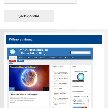
Köhnə saytımız