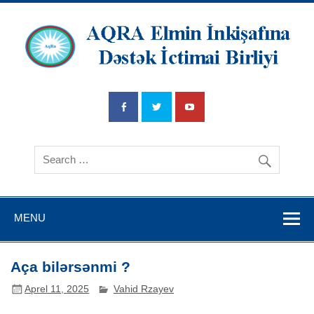
AQRA Elmin
İnkişafına
Dətsək İctimai
Birliyi
MENU
Aça bilərsənmi ?
Aprel 11, 2025
Vahid Rzayev