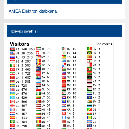
AMEA Elektron kitabxana
İzləyici siyahısı