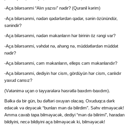
-Aça bilərsənmi “Alın yazısı” nədir? (Quranil kərim)
-Aça bilərsənmi, nədən qədərlərdən qədər, sənin özünündür,
sənindir?
-Aça bilərsənmi, nədən məkanların hər birinin öz rəngi var?
-Aça bilərsənmi, vəhdət nə, ahəng nə, müddətlərdən müddət
nədir?
-Aça bilərsənmi, cəm məkanların, elleps cəm məkanlarıdır?
-Aça bilərsənmi, dediyin hər cism, gördüyün hər cism, canlıdır
yaxud cansız?
(Vətənimə uçan o təyyarələrə həsrətlə baxdım-baxdım).
Bəlkə də bir gün, bu dəftəri oxuyan olacaq. Oxuduqca dərk
edəcək və deyəcək “bunları mən də bilirdim”. Səhv etməyəcək!
Amma cavab tapa bilməyəcək, dediyi “mən də bilirimi”, haradan
bildiyini, necə bildiyini aça bilməyəcək ki, bilməyəcək!