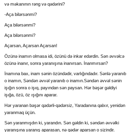
və məkanının rəng və qədərini?
-Aça bilərsənmi?
Aça bilərsənmi?
Aça bilərsənmi?
Açarsan, Açarsan Açarsan!
Özünə inamın olmasa idi, özünü də inkar edərdin. Sən əvvəlcə
özünə inanır, sonra yaranışına inanırsan. İnanmırsan?
İnamına bax, inam sənin özündədir, varlığındadır. Sənlə yaranıb
o inamın, Səndən əvvəl yaranıb o inamın.Səndən əvvəl sənin
işığın sonra o işıq, payından sən paysan. Hər bəşər gəldiyi
işığa, özü, öz ışığını aparar.
Hər yaranan bəşər qədərli-qədərsiz, Yaradanına qalxır, yenidən
yaranmaq üçün.
Sən yaranmışdın ki, yarandın. Sən gəldin ki, səndən əvvəlki
yaranışına yaranış aparasan, nə qədər aparsan o sizindir.