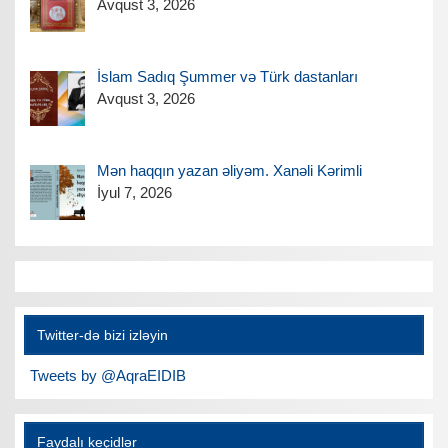
Avqust 3, 2026
İslam Sadıq Şummer və Türk dastanları
Avqust 3, 2026
Mən haqqın yazan əliyəm. Xanəli Kərimli
İyul 7, 2026
Twitter-də bizi izləyin
Tweets by @AqraEIDIB
Faydalı keçidlər