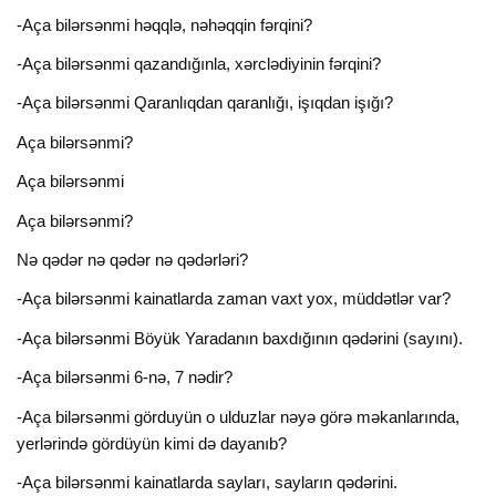
-Aça bilərsənmi həqqlə, nəhəqqin fərqini?
-Aça bilərsənmi qazandığınla, xərclədiyinin fərqini?
-Aça bilərsənmi Qaranlıqdan qaranlığı, işıqdan işığı?
Aça bilərsənmi?
Aça bilərsənmi
Aça bilərsənmi?
Nə qədər nə qədər nə qədərləri?
-Aça bilərsənmi kainatlarda zaman vaxt yox, müddətlər var?
-Aça bilərsənmi Böyük Yaradanın baxdığının qədərini (sayını).
-Aça bilərsənmi 6-nə, 7 nədir?
-Aça bilərsənmi görduyün o ulduzlar nəyə görə məkanlarında,
yerlərində gördüyün kimi də dayanıb?
-Aça bilərsənmi kainatlarda sayları, sayların qədərini.