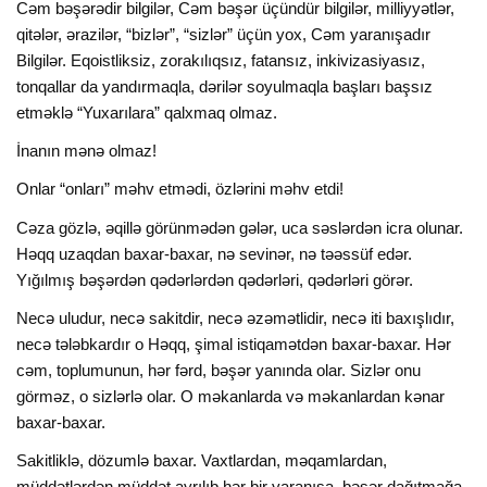
Cəm bəşərədir bilgilər, Cəm bəşər üçündür bilgilər, milliyyətlər,
qitələr, ərazilər, “bizlər”, “sizlər” üçün yox, Cəm yaranışadır
Bilgilər. Eqoistliksiz, zorakılıqsız, fatansız, inkivizasiyasız,
tonqallar da yandırmaqla, dərilər soyulmaqla başları başsız
etməklə “Yuxarılara” qalxmaq olmaz.
İnanın mənə olmaz!
Onlar “onları” məhv etmədi, özlərini məhv etdi!
Cəza gözlə, əqillə görünmədən gələr, uca səslərdən icra olunar.
Həqq uzaqdan baxar-baxar, nə sevinər, nə təəssüf edər.
Yığılmış bəşərdən qədərlərdən qədərləri, qədərləri görər.
Necə uludur, necə sakitdir, necə əzəmətlidir, necə iti baxışlıdır,
necə tələbkardır o Həqq, şimal istiqamətdən baxar-baxar. Hər
cəm, toplumunun, hər fərd, bəşər yanında olar. Sizlər onu
görməz, o sizlərlə olar. O məkanlarda və məkanlardan kənar
baxar-baxar.
Sakitliklə, dözumlə baxar. Vaxtlardan, məqamlardan,
müddətlərdən müddət ayrılıb hər bir yaranışa, bəşər dağıtmağa