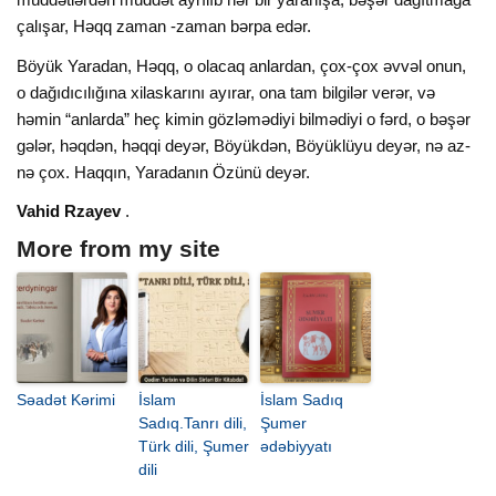
çalışar, Həqq zaman -zaman bərpa edər.
Böyük Yaradan, Həqq, o olacaq anlardan, çox-çox əvvəl onun,
o dağıdıcılığına xilaskarını ayırar, ona tam bilgilər verər, və
həmin “anlarda” heç kimin gözləmədiyi bilmədiyi o fərd, o bəşər
gələr, həqdən, həqqi deyər, Böyükdən, Böyüklüyu deyər, nə az-
nə çox. Haqqın, Yaradanın Özünü deyər.
Vahid Rzayev
.
More from my site
Səadət Kərimi
İslam
İslam Sadıq
Sadıq.Tanrı dili,
Şumer
Türk dili, Şumer
ədəbiyyatı
dili