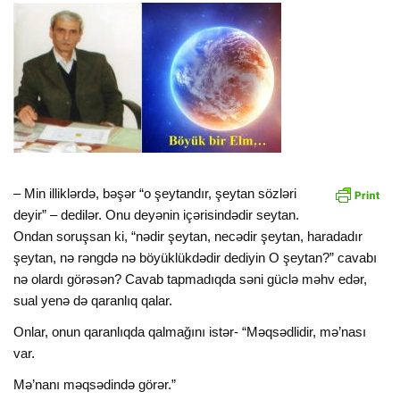
– Min illiklərdə, bəşər “o şeytandır, şeytan sözləri
deyir” – dedilər. Onu deyənin içərisindədir seytan.
Ondan soruşsan ki, “nədir şeytan, necədir şeytan, haradadır
şeytan, nə rəngdə nə böyüklükdədir dediyin O şeytan?” cavabı
nə olardı görəsən? Cavab tapmadıqda səni güclə məhv edər,
sual yenə də qaranlıq qalar.
Onlar, onun qaranlıqda qalmağını istər- “Məqsədlidir, mə’nası
var.
Mə’nanı məqsədində görər.”