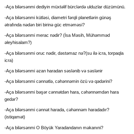
-Aça bilərsənmi dediyin müxtəlif bürclərdə ulduzlar düzümünü.
-Aça bilərsənmi kütləsi, diametri fərqli planetlərin günəş
ətrafında nədən biri birinə güc etməməsi?
-Aça bilərsənmi merac nədir? (İsa Məsih, Mühəmməd
əleyhisalam?)
-Aça bilərsənmi oruc nədir, dəstəmaz nə?(su ilə icra, torpaqla
icra)
-Aça bilərsənmi əzan haradan səslənib və səslənir
-Aça bilərsənmi cənnətlə, cəhənnəmin özü və qədərini?
-Aça bilərsənmi bəşər cənnətdən hara, cəhənnəmdən hara
gedər?
-Aça bilərsənmi cənnət harada, cəhənnəm haradadır?
(istiqamət)
-Aça bilərsənmi O Böyük Yaradandanın məkanıni?