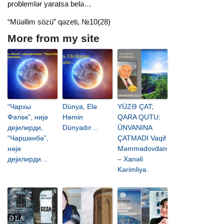
problemlər yaratsa belə…
“Müəllim sözü” qəzeti, №10(28)
More from my site
“Чархы
Dünya, Elə
YÜZƏ ÇAT;
Фәләк”, ниjә
Həmin
QARA QUTU;
деjилирди,
Dünyadır…
ÜNVANINA
“Чаршәнбә”,
ÇATMADI Vaqif
нәjә
Məmmədovdan
деjилирди…
– Xanəli
Kərimliyə.