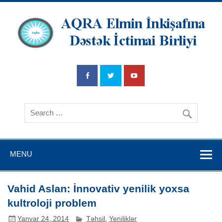
AQRA Elmin
İnkişafına
Dətsək İctimai
Birliyi
MENU
Vahid Aslan: İnnovativ yenilik yoxsa
kultroloji problem
Yanvar 24, 2014
Təhsil
,
Yeniliklər