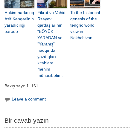
Həkim narkoloq
Fikrət və Vahid
To the historical
Asif Kəngərlinin
Rzayev
genesis of the
yaradıcılığı
qardaşlarının
tengric world
barədə
“BÖYÜK
view in
YARADAN və
Nakhchivan
“Yaranış”
haqqında
yazdıqları
kitablara
mənim
münasibətim.
Baxış sayı:
1. 161
Leave a comment
Bir cavab yazın