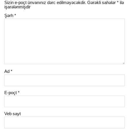
Sizin e-poçt ünvanınız dərc edilməyəcəkdir.
Gərəkli sahələr
*
ilə
işarələnmişdir
Şərh
*
Ad
*
E-poçt
*
Veb sayt