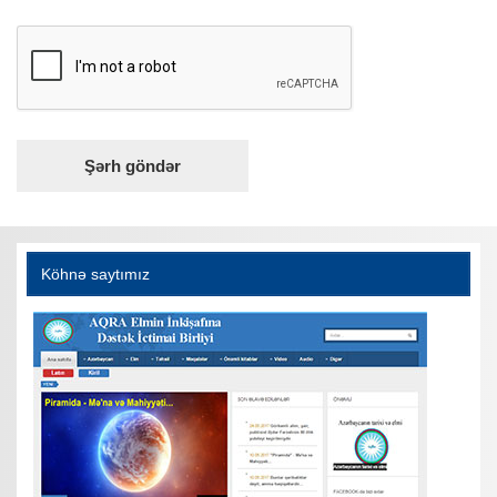
Köhnə saytımız