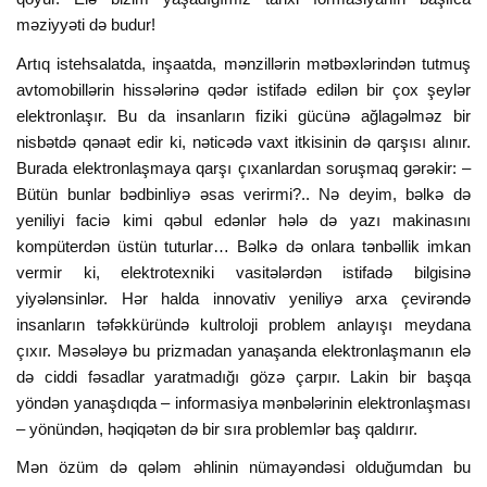
məziyyəti də budur!
Artıq istehsalatda, inşaatda, mənzillərin mətbəxlərindən tutmuş
avtomobillərin hissələrinə qədər istifadə edilən bir çox şeylər
elektronlaşır. Bu da insanların fiziki gücünə ağlagəlməz bir
nisbətdə qənaət edir ki, nəticədə vaxt itkisinin də qarşısı alınır.
Burada elektronlaşmaya qarşı çıxanlardan soruşmaq gərəkir: –
Bütün bunlar bədbinliyə əsas verirmi?.. Nə deyim, bəlkə də
yeniliyi faciə kimi qəbul edənlər hələ də yazı makinasını
kompüterdən üstün tuturlar… Bəlkə də onlara tənbəllik imkan
vermir ki, elektrotexniki vasitələrdən istifadə bilgisinə
yiyələnsinlər. Hər halda innovativ yeniliyə arxa çevirəndə
insanların təfəkküründə kultroloji problem anlayışı meydana
çıxır. Məsələyə bu prizmadan yanaşanda elektronlaşmanın elə
də ciddi fəsadlar yaratmadığı gözə çarpır. Lakin bir başqa
yöndən yanaşdıqda – informasiya mənbələrinin elektronlaşması
– yönündən, həqiqətən də bir sıra problemlər baş qaldırır.
Mən özüm də qələm əhlinin nümayəndəsi olduğumdan bu