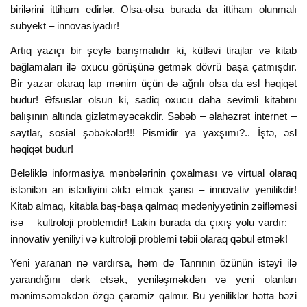
birilərini ittiham edirlər. Olsa-olsa burada da ittiham olunmalı
subyekt – innovasiyadır!
Artıq yazıçı bir şeylə barışmalıdır ki, kütləvi tirajlar və kitab
bağlamaları ilə oxucu görüşünə getmək dövrü başa çatmışdır.
Bir yazar olaraq lap mənim üçün də ağrılı olsa da əsl həqiqət
budur! Əfsuslar olsun ki, sadiq oxucu daha sevimli kitabını
balışının altında gizlətməyəcəkdir. Səbəb – əlahəzrət internet –
saytlar, sosial şəbəkələr!!! Pismidir ya yaxşımı?.. İştə, əsl
həqiqət budur!
Beləliklə informasiya mənbələrinin çoxalması və virtual olaraq
istənilən an istədiyini əldə etmək şansı – innovativ yenilikdir!
Kitab almaq, kitabla baş-başa qalmaq mədəniyyətinin zəifləməsi
isə – kultroloji problemdir! Lakin burada da çıxış yolu vardır: –
innovativ yeniliyi və kultroloji problemi təbii olaraq qəbul etmək!
Yeni yaranan nə vardırsa, həm də Tanrının özünün istəyi ilə
yarandığını dərk etsək, yeniləşməkdən və yeni olanları
mənimsəməkdən özgə çarəmiz qalmır. Bu yeniliklər hətta bəzi