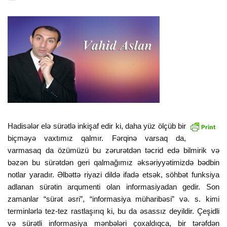
Hadisələr elə sürətlə inkişaf edir ki, daha yüz ölçüb bir
biçməyə vaxtımız qalmır. Fərqinə varsaq da,
varmasaq da özümüzü bu zərurətdən təcrid edə bilmirik və
bəzən bu sürətdən geri qalmağımız əksəriyyətimizdə bədbin
notlar yaradır. Əlbəttə riyazi dildə ifadə etsək, söhbət funksiya
adlanan sürətin arqumenti olan informasiyadan gedir. Son
zamanlar “sürət əsri”, “informasiya müharibəsi” və. s. kimi
terminlərlə tez-tez rastlaşırıq ki, bu da əsassız deyildir. Çeşidli
və sürətli informasiya mənbələri çoxaldıqca, bir tərəfdən