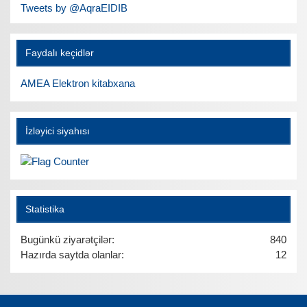
Tweets by @AqraEIDIB
Faydalı keçidlər
AMEA Elektron kitabxana
İzləyici siyahısı
Statistika
Bugünkü ziyarətçilər:
840
Hazırda saytda olanlar:
12