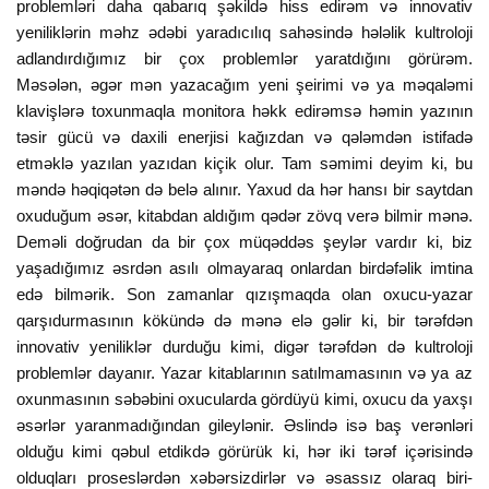
problemləri daha qabarıq şəkildə hiss edirəm və innovativ
yeniliklərin məhz ədəbi yaradıcılıq sahəsində hələlik kultroloji
adlandırdığımız bir çox problemlər yaratdığını görürəm.
Məsələn, əgər mən yazacağım yeni şeirimi və ya məqaləmi
klavişlərə toxunmaqla monitora həkk edirəmsə həmin yazının
təsir gücü və daxili enerjisi kağızdan və qələmdən istifadə
etməklə yazılan yazıdan kiçik olur. Tam səmimi deyim ki, bu
məndə həqiqətən də belə alınır. Yaxud da hər hansı bir saytdan
oxuduğum əsər, kitabdan aldığım qədər zövq verə bilmir mənə.
Deməli doğrudan da bir çox müqəddəs şeylər vardır ki, biz
yaşadığımız əsrdən asılı olmayaraq onlardan birdəfəlik imtina
edə bilmərik. Son zamanlar qızışmaqda olan oxucu-yazar
qarşıdurmasının kökündə də mənə elə gəlir ki, bir tərəfdən
innovativ yeniliklər durduğu kimi, digər tərəfdən də kultroloji
problemlər dayanır. Yazar kitablarının satılmamasının və ya az
oxunmasının səbəbini oxucularda gördüyü kimi, oxucu da yaxşı
əsərlər yaranmadığından gileylənir. Əslində isə baş verənləri
olduğu kimi qəbul etdikdə görürük ki, hər iki tərəf içərisində
olduqları proseslərdən xəbərsizdirlər və əsassız olaraq biri-