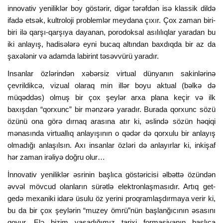
innovativ yeniliklər boy göstərir, digər tərəfdən isə klassik dildə
ifadə etsək, kultroloji problemlər meydana çıxır. Çox zaman biri-
biri ilə qarşı-qarşıya dayanan, porodoksal asılılıqlar yaradan bu
iki anlayış, hadisələrə eyni bucaq altından baxdıqda bir az da
şaxələnir və adamda labirint təsəvvürü yaradır.
Insanlar özlərindən xəbərsiz virtual dünyanın sakinlərinə
çevrildikcə, vizual olaraq min illər boyu aktual (bəlkə də
müqəddəs) olmuş bir çox şeylər arxa plana keçir və ilk
baxışdan “qorxunc” bir mənzərə yaradır. Burada qorxunc sözü
özünü ona görə dırnaq arasına atır ki, əslində sözün həqiqi
mənasında virtuallıq anlayışının o qədər də qorxulu bir anlayış
olmadığı anlaşılsın. Axı insanlar özləri də anlayırlar ki, inkişaf
hər zaman irəliyə doğru olur…
İnnovativ yeniliklər əsrinin başlıca göstəricisi əlbəttə özündən
əvvəl mövcud olanların sürətlə elektronlaşmasıdır. Artıq get-
gedə mexaniki idarə üsulu öz yerini proqramlaşdırmaya verir ki,
bu da bir çox şeylərin “muzey ömrü”nün başlanğıcının əsasını
qoyur. Elə bizim yaşadığımız tarixi formasiyanın başlıca