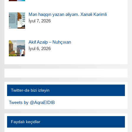
Mən haqqın yazan əliyəm. Xanəli Kərimli
İyul 7, 2026
Akif Azalp – Nuhçıxan
İyul 6, 2026
Twitter-də bizi izləyin
Tweets by @AqraEIDIB
Faydalı keçidlər