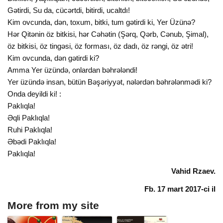
Gətirdi, Su da, cücərtdi, bitirdi, ucaltdı!
Kim ovcunda, dən, toxum, bitki, tum gətirdi ki, Yer Üzünə?
Hər Qitənin öz bitkisi, hər Cəhətin (Şərq, Qərb, Cənub, Şimal),
öz bitkisi, öz tingəsi, öz forması, öz dadı, öz rəngi, öz ətri!
Kim ovcunda, dən gətirdi ki?
Amma Yer üzündə, onlardan bəhrələndi!
Yer üzündə insan, bütün Bəşəriyyət, nələrdən bəhrələnmədi ki?
Onda deyildi ki! :
Paklıqla!
Əqli Paklıqla!
Ruhi Paklıqla!
Əbədi Paklıqla!
Paklıqla!
Vahid Rzaev.
Fb. 17 mart 2017-ci il
More from my site