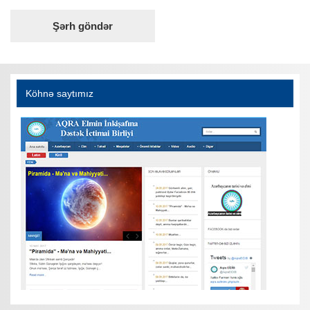
Köhnə saytımız