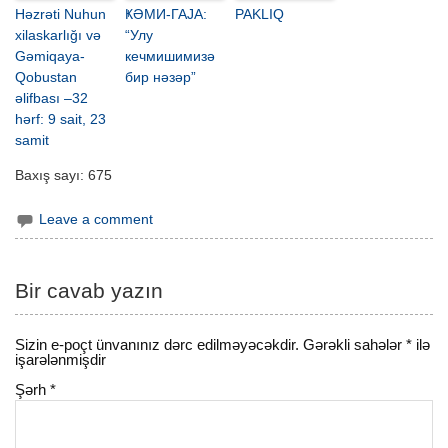
Həzrəti Nuhun
ҜӘМИ-ГАЈА:
PAKLIQ
xilaskarlığı və
“Улу
Gəmiqaya-
кечмишимизә
Qobustan
бир нәзәр”
əlifbası –32
hərf: 9 sait, 23
samit
Baxış sayı:
675
Leave a comment
Bir cavab yazın
Sizin e-poçt ünvanınız dərc edilməyəcəkdir.
Gərəkli sahələr
*
ilə
işarələnmişdir
Şərh
*