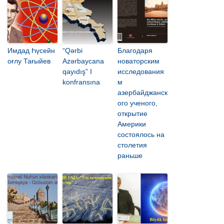
Имдад Һүсейн
“Qərbi
Благодаря
оғлу Тағыйев
Azərbaycana
новаторским
qayıdış” I
исследования
konfransına
м
азербайджанск
ого ученого,
открытие
Америки
состоялось на
столетия
раньше