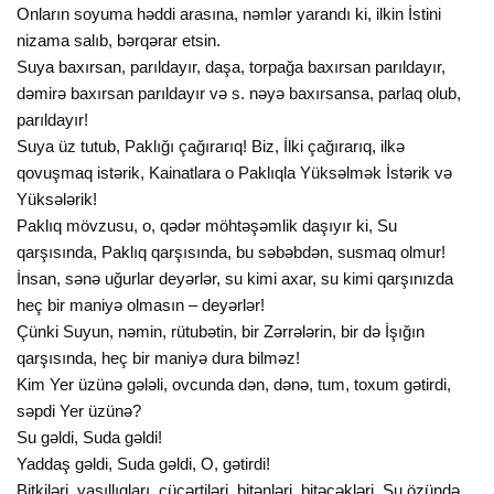
Onların soyuma həddi arasına, nəmlər yarandı ki, ilkin İstini
nizama salıb, bərqərar etsin.
Suya baxırsan, parıldayır, daşa, torpağa baxırsan parıldayır,
dəmirə baxırsan parıldayır və s. nəyə baxırsansa, parlaq olub,
parıldayır!
Suya üz tutub, Paklığı çağırarıq! Biz, İlki çağırarıq, ilkə
qovuşmaq istərik, Kainatlara o Paklıqla Yüksəlmək İstərik və
Yüksələrik!
Paklıq mövzusu, o, qədər möhtəşəmlik daşıyır ki, Su
qarşısında, Paklıq qarşısında, bu səbəbdən, susmaq olmur!
İnsan, sənə uğurlar deyərlər, su kimi axar, su kimi qarşınızda
heç bir maniyə olmasın – deyərlər!
Çünki Suyun, nəmin, rütubətin, bir Zərrələrin, bir də İşığın
qarşısında, heç bir maniyə dura bilməz!
Kim Yer üzünə gələli, ovcunda dən, dənə, tum, toxum gətirdi,
səpdi Yer üzünə?
Su gəldi, Suda gəldi!
Yaddaş gəldi, Suda gəldi, O, gətirdi!
Bitkiləri, yaşıllıqları, cücərtiləri, bitənləri, bitəcəkləri, Su özündə,