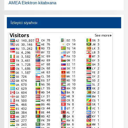
AMEA Elektron kitabxana
İzləyici siyahısı