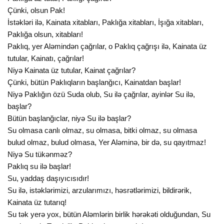
Çünki, olsun Pak!
İstəkləri ilə, Kainata xitabları, Paklığa xitabları, İşığa xitabları,
Paklığa olsun, xitabları!
Paklıq, yer Aləmindən çağrılar, o Paklıq çağrışı ilə, Kainata üz
tutular, Kainatı, çağrılar!
Niyə Kainata üz tutular, Kainat çağrılar?
Çünki, bütün Paklıqların başlanğıcı, Kainatdan başlar!
Niyə Paklığın özü Suda olub, Su ilə çağrılar, ayinlər Su ilə,
başlar?
Bütün başlanğıclar, niyə Su ilə başlar?
Su olmasa canlı olmaz, su olmasa, bitki olmaz, su olmasa
bulud olmaz, bulud olmasa, Yer Aləminə, bir də, su qayıtmaz!
Niyə Su tükənməz?
Paklıq su ilə başlar!
Su, yaddaş daşıyıcısıdır!
Su ilə, istəklərimizi, arzularımızı, həsrətlərimizi, bildirərik,
Kainata üz tutarıq!
Su tək yerə yox, bütün Aləmlərin birlik hərəkəti olduğundan, Su