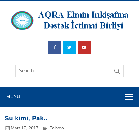
AQRA Elmin
İnkişafına
Dətsək İctimai
Birliyi
MENU
Su kimi, Pak..
Mart 17, 2017
Fəlsəfə