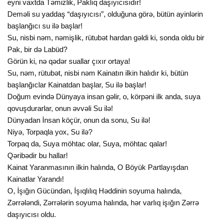
eyni vaxtda Təmizlik, Paklıq daşıyıcısıdır!
Deməli su yaddaş “daşıyıcısı”, olduğuna görə, bütün ayinlərin
başlanğıcı su ilə başlar!
Su, nisbi nəm, nəmişlik, rütubət hardan gəldi ki, sonda oldu bir
Pak, bir də Labüd?
Görün ki, nə qədər suallar çıxır ortaya!
Su, nəm, rütubət, nisbi nəm Kainatın ilkin halıdır ki, bütün
başlanğıclar Kainatdan başlar, Su ilə başlar!
Doğum evində Dünyaya insan gəlir, o, körpəni ilk anda, suya
qovuşdurarlar, onun əvvəli Su ilə!
Dünyadan İnsan köçür, onun da sonu, Su ilə!
Niyə, Torpaqla yox, Su ilə?
Torpaq da, Suya möhtac olar, Suya, möhtac qalar!
Qəribədir bu hallar!
Kainat Yaranmasının ilkin halında, O Böyük Partlayışdan
Kainatlar Yarandı!
O, İşığın Gücündən, İşıqlılıq Həddinin soyuma halında,
Zərrələndi, Zərrələrin soyuma halında, hər varlıq işığın Zərrə
daşıyıcısı oldu.