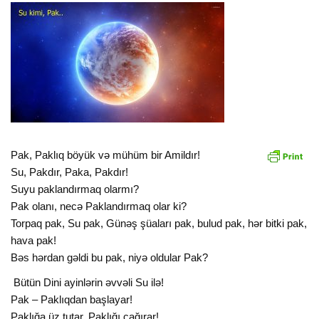
Pak, Paklıq böyük və mühüm bir Amildır!
Su, Pakdır, Paka, Pakdır!
Suyu paklandırmaq olarmı?
Pak olanı, necə Paklandırmaq olar ki?
Torpaq pak, Su pak, Günəş şüaları pak, bulud pak, hər bitki pak,
hava pak!
Bəs hərdan gəldi bu pak, niyə oldular Pak?
Bütün Dini ayinlərin əvvəli Su ilə!
Pak – Paklıqdan başlayar!
Paklığa üz tutar, Paklığı çağırar!