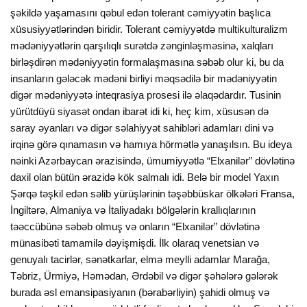
şəkildə yaşamasını qəbul edən tolerant cəmiyyətin başlıca
xüsusiyyətlərindən biridir. Tolerant cəmiyyətdə multikulturalizm
mədəniyyətlərin qarşılıqlı surətdə zənginləşməsinə, xalqları
birləşdirən mədəniyyətin formalaşmasına səbəb olur ki, bu da
insanların gələcək mədəni birliyi məqsədilə bir mədəniyyətin
digər mədəniyyətə inteqrasiya prosesi ilə əlaqədardır. Tusinin
yürütdüyü siyasət ondan ibarət idi ki, heç kim, xüsusən də
saray əyanları və digər səlahiyyət sahibləri adamları dini və
irqinə görə qınamasın və hamıya hörmətlə yanaşılsın. Bu ideya
nəinki Azərbaycan ərazisində, ümumiyyətlə “Elxanilər” dövlətinə
daxil olan bütün ərazidə kök salmalı idi. Belə bir model Yaxın
Şərqə təşkil edən səlib yürüşlərinin təşəbbüskar ölkələri Fransa,
İngiltərə, Almaniya və İtaliyadakı bölgələrin krallıqlarının
təəccübünə səbəb olmuş və onların “Elxanilər” dövlətinə
münasibəti tamamilə dəyişmişdi. İlk olaraq venetsian və
genuyalı tacirlər, sənətkarlar, elmə meylli adamlar Marağa,
Təbriz, Ürmiyə, Həmədan, Ərdəbil və digər şəhələrə gələrək
burada əsl emansipasiyanın (bərabərliyin) şahidi olmuş və