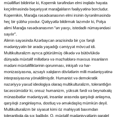
müəllifləri bildirirlər ki, Kopernik tərəfindən elmi inqilabı həyata
keçirilməsində bəşəriyyət marağalıların fəaliyyətinə borcludur.
Kopernikin, Marağa rəsədxanasının elmi irsinin öyrənilməsində
heç bir şübhə yoxdur. Qətiyyətlə bildirmək lazımdır ki, Polşa
alimi Marağa rəsədxanasının “ən yaxşı, istedadlı nümayəndəsi
sayılır”.
Alimin sayəsində Azərbaycan ərazisində bir çox fərqli
mədəniyyətin bir arada yaşadığı cəmiyyət mövcud idi.
Multikulturalizm ayrıca götürülmüş ölkədə və bütövlükdə
dünyada müxtəlif millətlərə və məzhəblərə məxsus insanların
mədəni müxtəlifliklərinin qorunması, inkişafı və har-
monizasiyasına, azsaylı xalqların dövlətlərin milli mədəniyyətinə
inteqrasiyasına yönəldilmişdir. Humanist və demokratik
nəzəriyyə yaxud ideologiya olaraq multikulturalizm, tolerantlığın
təcəssümüdür ki, onsuz humanizm, yüksək fərdi və beynəlxalq
münasibətlər mədəniyyəti, insanlar arasında qarşılıqlı anlaşma,
qarşılıqlı zənginləşmə, dostluq və əməkdaşlıq mümkün deyil.
Multikulturalizm bir siyasət kimi öz mahiyyəti baxımdan
tolerantlıqla da sıx bağlıdır. O, müxtəlif mədəniyyətlərin paralel