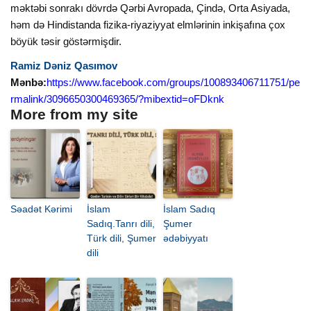
məktəbi sonrakı dövrdə Qərbi Avropada, Çində, Orta Asiyada,
həm də Hindistanda fizika-riyaziyyat elmlərinin inkişafına çox
böyük təsir göstərmişdir.
Ramiz Dəniz Qasımov
Mənbə:
https://www.facebook.com/groups/100893406711751/pe
rmalink/3096650300469365/?mibextid=oFDknk
More from my site
Səadət Kərimi
İslam
İslam Sadıq
Sadıq.Tanrı dili,
Şumer
Türk dili, Şumer
ədəbiyyatı
dili