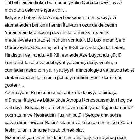
“İntibah” adlandırılan bu mədəniyyətin Qərbdən xeyli əvvəl
meydana gəldiyinə işarə edir…
İtaliya və bütövlükdə Avropa Ressansının ən səciyyəvi
əlamətlərdən biri kimi həmin İtaliyanın özündə də qədim
Yunanıstanda quldarlıq dövründə formalaşmış antik
mədəniyyətə müraciət mühüm yer tutur. Bu baxımdan Şərq
Qərbi xeyli qabaqlamış, artıq VIII-XII əsrlərdə Çində, habelə
Hindistan və İranda, XII-XIII əsrlərdə Azərbaycanda güclü
humanist fəlsəfə və ədəbiyyat yaranmış dünyəvi elm, o
cümlədən astronomiya, riyaziyyat, minerologiya və başqa təbiət
elmləri sahəsində Tusinin gətirdiyi mühüm yeniliklər özünü
göstərir…
Azərbaycan Renessansında antik mədəniyyətə birbaşa
müraciət İtaliya və bütövlükdə Avropa Renessansından heç də
zəif deyil. Burada Nizami Gəncəvinin dahiyanə “İsgəndərnamə”
poemasını və Nəsirəddin Tusinin bütün Şərqdə ona şöhrət
qazandıran “Əxlaqi-Nasiri” kitabını və xüsusən onun son 30-cu
fəslini tutarlı nümunə hesab etmək olar.
Nizami öz şah əsərinin dərin humanist qayəsini açmaq üçün