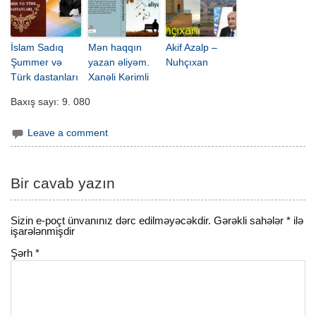
İslam Sadıq
Mən haqqın
Akif Azalp –
Şummer və
yazan əliyəm.
Nuhçıxan
Türk dastanları
Xanəli Kərimli
Baxış sayı:
9. 080
Leave a comment
Bir cavab yazın
Sizin e-poçt ünvanınız dərc edilməyəcəkdir.
Gərəkli sahələr
*
ilə
işarələnmişdir
Şərh
*