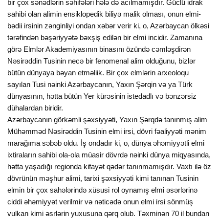
bir çox sənədlərin səhifələri hələ də acılmamışdır. Güclü idrak
sahibi olan alimin ensiklopedik biliyə malik olması, onun elmi-
bədii irsinin zənginliyi ondan xəbər verir ki, o, Azərbaycan ölkəsi
tərəfindən bəşəriyyətə bəxşiş edilən bir elmi incidir. Zamanına
görə Elmlər Akademiyasının binasını özündə cəmləşdirən
Nəsirəddin Tusinin necə bir fenomenal alim olduğunu, bizlər
bütün dünyaya bəyan etməliik. Bir çox elmlərin arxeoloqu
sayılan Tusi nəinki Azərbaycanın, Yaxın Şərqin və ya Türk
dünyasının, hətta bütün Yer kürəsinin istedadlı və bənzərsiz
dühalardan biridir.
Azərbaycanın görkəmli şəxsiyyəti, Yaxın Şərqdə tanınmış alim
Mühəmməd Nəsirəddin Tusinin elmi irsi, dövri fəaliyyəti mənim
marağıma səbəb oldu. İş ondadır ki, o, dünya əhəmiyyətli elmi
ixtiraların sahibi ola-ola müasir dövrdə nəinki dünya miqyasında,
hətta yaşadığı regionda kifayət qədər tanınmamışdır. Vaxtı ilə öz
dövrünün məşhur alimi, tarixi şəxsiyyəti kimi tanınan Tusinin
elmin bir çox sahələrində xüsusi rol oynamış elmi əsərlərinə
ciddi əhəmiyyət verilmir və nəticədə onun elmi irsi sönmüş
vulkan kimi əsrlərin yuxusuna qərq olub. Təxminən 70 il bundan