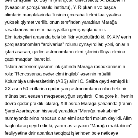
(Neapolun şərqşünasılq institutu), Y. Rıpkanın və başqa
alimlərin məqalələrində Tusinin çoxcəhətli elmi fəaliyyətinə
yüksək qiymət verilib, onun tərəfindən yaradılan Marağa
rəsədxanasının elmi nailiyyətləri geniş işıqlandırılır.
Elm tarixçiləri arasında belə bir fikir yürüdülürdü ki, IX-XIV əsrin
şərq astronomları “arxivarius” rolunu oynayırdılar, yəni, onların
işləri əsasən, qədim astronomların elmi işlərini dünya elminə
çatdırmaqdan ibarət idi.
“İslam astronomiyasının inkişafında Marağa rəsədxanasının
rolu: “Renessansa qədər elmi inqilab” əsərinin müəllifi
Kolumbiya universitetinin (ABŞ) alimi C. Saliba qeyd etmişdi ki,
XX əsrin 50-ci illərinə qədər şərq astronomlarına olan belə bir
münasibət, əsasən məqsədəuyğun sayılırdı. Ona görə ki, həmin
dövrə qədər praktiki olaraq, XIII əsrdə Marağa şəhərində (İranın
Şərqi Azərbaycan hissəsi) yaradılan “Marağa məktəbinin”
nümayəndələrinə məxsus olan elmi əsərləri məlum deyildi. Alim
haqlı olaraq qeyd edir ki, yarım əsrə yaxın “Marağa məktəbinin”
fəaliyyətinə dair aparılan tədqiqat işlərindən belə nəticəyə