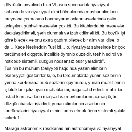
dövrünün əvvəlində hicri VI əsrin sonunadək riyaziyyat
sahəsində və riyaziyyat elmi bölmələrində məşhur alimlərin
meydana çıxmasına baxmayaraq onların əsərlərində çətin
anlaşılan, şübhəli məsələlər çox idi. Bu kitablarda bir məsələlər
dəqiqləşdirilməli, şərh olunmalı və izah edilməli idi. Bu böyük işi
görə biləcək və onu axıra çatdıra biləcək bir alim var idisə, o
da… Xacə Nəsirəddin Tusi idi… o, riyaziyyat sahəsində bir çox
tərcümələri diqqətlə, incəliklə öyrənib düzəldir, təshih edirdi və
nəticədə sistemli, düzgün nöqsansız əsər yaradırdı”.
Tusinin bu mühüm fəaliyyəti haqqında yazan alimlərin
əksəriyyəti göstərirlər ki, o, bu tərcümələrdə yunan sözlərinin
yerinə kor-koranə ərəb sözlərini qoymurdu, yunan müəlliflərinin
işlətdikləri qəliz riyazi mətləbləri açmağa cəhd edirdi; mahir bir
ustad kimi əsərlərin məqsəd və məvhumlarını açmaq üçün
düzgün ibarələr işlədirdi; yunan alimlərinin əsərlərinin
tərcümələrini riyaziyyat elmini tədris etmək üçün sistemli şəkilə
salırdı.1
Marağa astronomik rəsdxanasının astronomiya və riyaziyyat