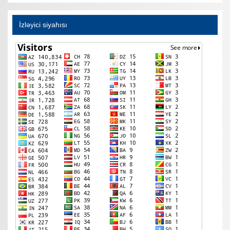
İzləyici siyahısı