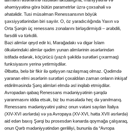
əhəmiyyətinə görə bütün parametrlər üzrə çoxsahəli və
əhatəlidir. Tusi müsəlman Renessansının böyük
şəxsiyyətlərindən biri sayılır. O, öz yaradıcılığında Yaxın və
Orta Şərqin üç renessans zonalarını birləşdirmişdi – ərəbdili,
farsdili və türkdili.
Bəzi alimlər qeyd edir ki, Marağadakı və digər İslam
ölkələrindəki alimlər qədim yunan alimlərinin əsərlərindən
istifadə edərək, köçürücü (yazılı şəkildə surətləri çıxarmaq)
funksiyasını yerinə yetirmişdilər.
Əlbəttə, belə bir fikir ilə qətiyyən razılaşmaq olmaz. Qədimdə
yaranan elmi əsərlərin surətləri çoxaldılan zaman onların inkişaf
etdirilməsində Şərq alimləri elmdə əsl inqilab etmişdilər.
Avropadan qabaq Renessans mədəniyyətinin şərqdə
yaranmasını iddia etsək, biz bu məsələdə heç də yanılmarıq.
Renessans mədəniyyətini yalnız onun vətəni sayılan İtaliya
(XIV-XVI əsrlərdə) və ya Avropaya (XV-XVI, hətta XVII əsrlərdə)
aid edən baxış Şərqi bu prosesdən kənarda qoymağa çalışaraq,
onun Qərb mədəniyyətindən gerililiyi, bununla da “Avropa