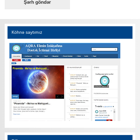
Köhnə saytımız