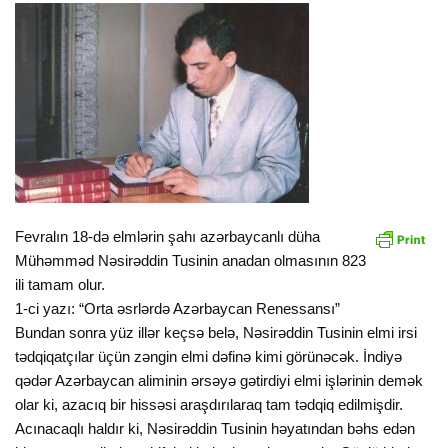
Fevralın 18-də elmlərin şahı azərbaycanlı düha
Mühəmməd Nəsirəddin Tusinin anadan olmasının 823
ili tamam olur.
1-ci yazı: “Orta əsrlərdə Azərbaycan Renessansı”
Bundan sonra yüz illər keçsə belə, Nəsirəddin Tusinin elmi irsi
tədqiqatçılar üçün zəngin elmi dəfinə kimi görünəcək. İndiyə
qədər Azərbaycan aliminin ərsəyə gətirdiyi elmi işlərinin demək
olar ki, azacıq bir hissəsi araşdırılaraq tam tədqiq edilmişdir.
Acınacaqlı haldır ki, Nəsirəddin Tusinin həyatından bəhs edən