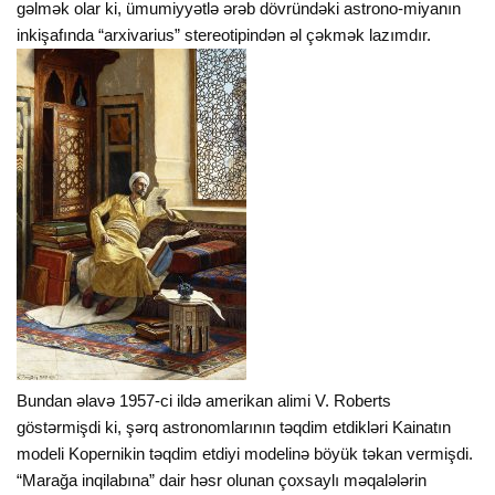
gəlmək olar ki, ümumiyyətlə ərəb dövründəki astrono-miyanın
inkişafında “arxivarius” stereotipindən əl çəkmək lazımdır.
Bundan əlavə 1957-ci ildə amerikan alimi V. Roberts
göstərmişdi ki, şərq astronomlarının təqdim etdikləri Kainatın
modeli Kopernikin təqdim etdiyi modelinə böyük təkan vermişdi.
“Marağa inqilabına” dair həsr olunan çoxsaylı məqalələrin