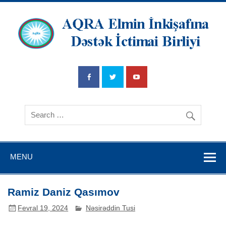
AQRA Elmin
İnkişafına
Dətsək İctimai
Birliyi
MENU
Ramiz Daniz Qasımov
Fevral 19, 2024
Nəsirəddin Tusi