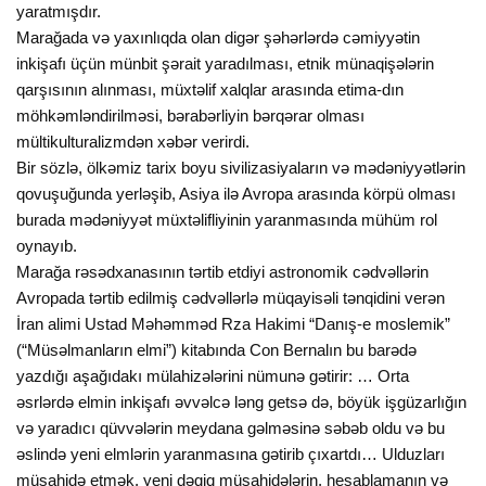
yaratmışdır.
Marağada və yaxınlıqda olan digər şəhərlərdə cəmiyyətin
inkişafı üçün münbit şərait yaradılması, etnik münaqişələrin
qarşısının alınması, müxtəlif xalqlar arasında etima-dın
möhkəmləndirilməsi, bərabərliyin bərqərar olması
mültikulturalizmdən xəbər verirdi.
Bir sözlə, ölkəmiz tarix boyu sivilizasiyaların və mədəniyyətlərin
qovuşuğunda yerləşib, Asiya ilə Avropa arasında körpü olması
burada mədəniyyət müxtəlifliyinin yaranmasında mühüm rol
oynayıb.
Marağa rəsədxanasının tərtib etdiyi astronomik cədvəllərin
Avropada tərtib edilmiş cədvəllərlə müqayisəli tənqidini verən
İran alimi Ustad Məhəmməd Rza Hakimi “Danış-e moslemik”
(“Müsəlmanların elmi”) kitabında Con Bernalın bu barədə
yazdığı aşağıdakı mülahizələrini nümunə gətirir: … Orta
əsrlərdə elmin inkişafı əvvəlcə ləng getsə də, böyük işgüzarlığın
və yaradıcı qüvvələrin meydana gəlməsinə səbəb oldu və bu
əslində yeni elmlərin yaranmasına gətirib çıxartdı… Ulduzları
müşahidə etmək, yeni dəqiq müşahidələrin, hesablamanın və