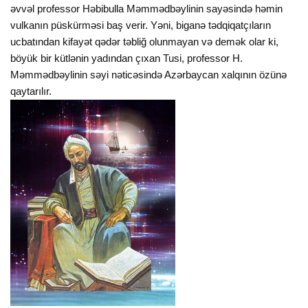
əvvəl professor Həbibulla Məmmədbəylinin sayəsində həmin
vulkanın püskürməsi baş verir. Yəni, biganə tədqiqatçıların
ucbatından kifayət qədər təbliğ olunmayan və demək olar ki,
böyük bir kütlənin yadından çıxan Tusi, professor H.
Məmmədbəylinin səyi nəticəsində Azərbaycan xalqının özünə
qaytarılır.