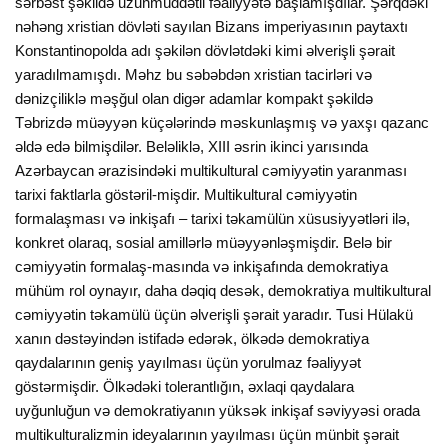
sərbəst şəkildə uzunmüddətli fəaliyyətə başlamışdılar. Şərqdəki
nəhəng xristian dövləti sayılan Bizans imperiyasının paytaxtı
Konstantinopolda adı şəkilən dövlətdəki kimi əlverişli şərait
yaradılmamışdı. Məhz bu səbəbdən xristian tacirləri və
dənizçiliklə məşğul olan digər adamlar kompakt şəkildə
Təbrizdə müəyyən küçələrində məskunlaşmış və yaxşı qazanc
əldə edə bilmişdilər. Beləliklə, XIII əsrin ikinci yarısında
Azərbaycan ərazisindəki multikultural cəmiyyətin yaranması
tarixi faktlarla göstəril-mişdir. Multikultural cəmiyyətin
formalaşması və inkişafı – tarixi təkamülün xüsusiyyətləri ilə,
konkret olaraq, sosial amillərlə müəyyənləşmişdir. Belə bir
cəmiyyətin formalaş-masında və inkişafında demokratiya
mühüm rol oynayır, daha dəqiq desək, demokratiya multikultural
cəmiyyətin təkamülü üçün əlverişli şərait yaradır. Tusi Hülakü
xanın dəstəyindən istifadə edərək, ölkədə demokratiya
qaydalarının geniş yayılması üçün yorulmaz fəaliyyət
göstərmişdir. Ölkədəki tolerantlığın, əxlaqi qaydalara
uyğunluğun və demokratiyanın yüksək inkişaf səviyyəsi orada
multikulturalizmin ideyalarının yayılması üçün münbit şərait