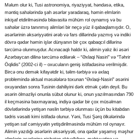
Məlum olur ki, Tusi astronomiya, riyaziyyat, həndəsə, etika,
məntiq sahələrində şah əsərlər yaradaraq, həmin elmlərin
inkişaf etdirilməsində bilavasitə mühüm rol oynamış və bu
sahələr üzrə tanınmış alimləri bir neçə yüz il qabaqlamışdır. O,
əsərlərinin əksəriyyətini ərəb və fars dillərində yazmış və indiki
dövrə qədər həmin işlər dünyanın bir çox qabaqcıl dillərinə
tərcümə olunmuşdur. Acınacaqlı haldır ki, alimin yalız iki əsəri
Azərbaycan dilinə tərcümə edilərək – “Əxlaqi Nasiri” və “Təhrir
Öqlidis” (2002-ci il) – oxucuların geniş istifadəsinə verilmişdir.
Bircə onu demək kifayətdir ki, təlim-tərbiyə və əxlaq
problemində aktual məsələlərə toxunan “Əxlaqi-Nasiri” əsərini
oxuyandan sonra Tusinin dahiliyini dərk etmək çətin deyil. Bu
əsərin ölməzliyi onunla sübut olunur ki, onun yazılmasından 790
il keçməsinə baxmayaraq, indiyə qədər bir çox müsəlman
dövlətlərində yetişən nəslin tərbiyə olunması üçün bu kitabdan
tədris vəsaiti kimi istifadə olunur. Yəni, Tusi Şərq ölkələrində
yetişən saf cəmiyyətin yetişdirilməsində mühüm rol oynayır.
Alimin yazdığı əsərlərin əksəriyyəti, ona qədər yaşamış məşhur
alimlərin əsərlərinə nisbətən aktuallığına, mahiyyətinə və