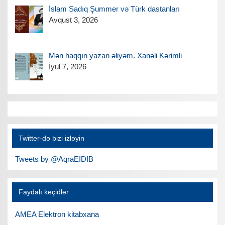
İslam Sadıq Şummer və Türk dastanları
Avqust 3, 2026
Mən haqqın yazan əliyəm. Xanəli Kərimli
İyul 7, 2026
Twitter-də bizi izləyin
Tweets by @AqraEIDIB
Faydalı keçidlər
AMEA Elektron kitabxana