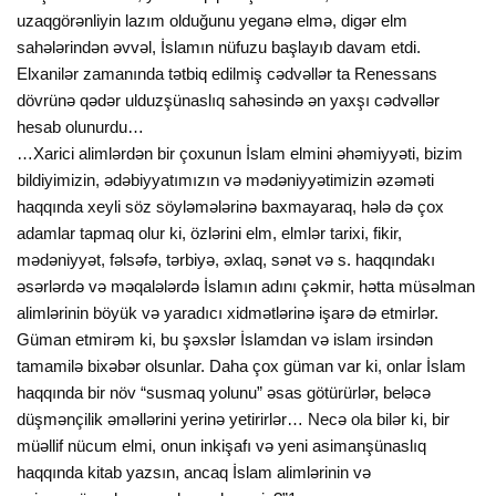
uzaqgörənliyin lazım olduğunu yeganə elmə, digər elm
sahələrindən əvvəl, İslamın nüfuzu başlayıb davam etdi.
Elxanilər zamanında tətbiq edilmiş cədvəllər ta Renessans
dövrünə qədər ulduzşünaslıq sahəsində ən yaxşı cədvəllər
hesab olunurdu…
…Xarici alimlərdən bir çoxunun İslam elmini əhəmiyyəti, bizim
bildiyimizin, ədəbiyyatımızın və mədəniyyətimizin əzəməti
haqqında xeyli söz söyləmələrinə baxmayaraq, hələ də çox
adamlar tapmaq olur ki, özlərini elm, elmlər tarixi, fikir,
mədəniyyət, fəlsəfə, tərbiyə, əxlaq, sənət və s. haqqındakı
əsərlərdə və məqalələrdə İslamın adını çəkmir, hətta müsəlman
alimlərinin böyük və yaradıcı xidmətlərinə işarə də etmirlər.
Güman etmirəm ki, bu şəxslər İslamdan və islam irsindən
tamamilə bixəbər olsunlar. Daha çox güman var ki, onlar İslam
haqqında bir növ “susmaq yolunu” əsas götürürlər, beləcə
düşmənçilik əməllərini yerinə yetirirlər… Necə ola bilər ki, bir
müəllif nücum elmi, onun inkişafı və yeni asimanşünaslıq
haqqında kitab yazsın, ancaq İslam alimlərinin və