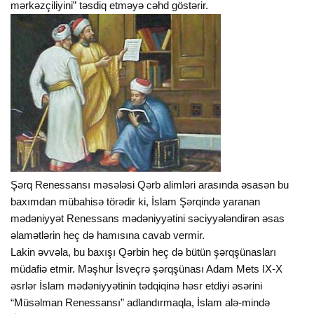
mərkəzçiliyini” təsdiq etməyə cəhd göstərir.
Şərq Renessansı məsələsi Qərb alimləri arasında əsasən bu
baxımdan mübahisə törədir ki, İslam Şərqində yaranan
mədəniyyət Renessans mədəniyyətini səciyyələndirən əsas
əlamətlərin heç də hamısına cavab vermir.
Lakin əvvəla, bu baxışı Qərbin heç də bütün şərqşünasları
müdafiə etmir. Məşhur İsveçrə şərqşünası Adam Mets IX-X
əsrlər İslam mədəniyyətinin tədqiqinə həsr etdiyi əsərini
“Müsəlman Renessansı” adlandırmaqla, İslam alə-mində