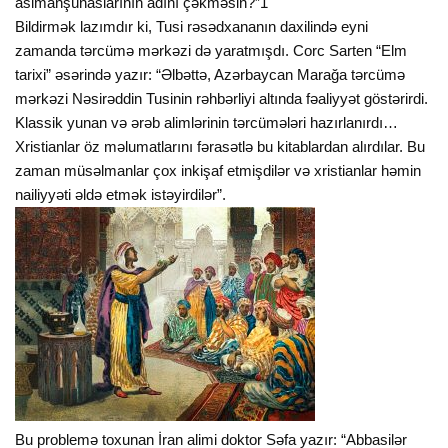
asimanşünaslarının adını çəkməsin?”1
Bildirmək lazımdır ki, Tusi rəsədxananın daxilində eyni
zamanda tərcümə mərkəzi də yaratmışdı. Corc Sarten “Elm
tarixi” əsərində yazır: “Əlbəttə, Azərbaycan Marağa tərcümə
mərkəzi Nəsirəddin Tusinin rəhbərliyi altında fəaliyyət göstərirdi.
Klassik yunan və ərəb alimlərinin tərcümələri hazırlanırdı…
Xristianlar öz məlumatlarını fərasətlə bu kitablardan alırdılar. Bu
zaman müsəlmanlar çox inkişaf etmişdilər və xristianlar həmin
nailiyyəti əldə etmək istəyirdilər”.
Bu problemə toxunan İran alimi doktor Səfa yazır: “Abbasilər