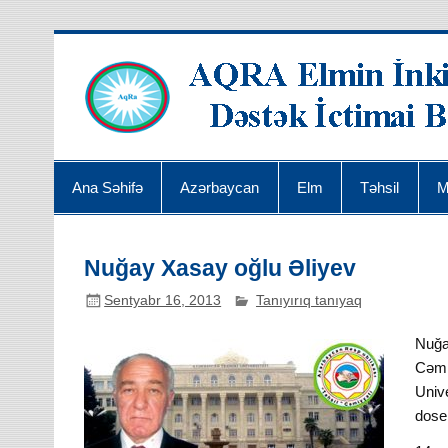
Ana Səhifə
Azərbaycan
Elm
Təhsil
M
Nuğay Xasay oğlu Əliyev
Sentyabr 16, 2013
Tanıyırıq tanıyaq
Nuğa
Cəmiy
Unive
dosen