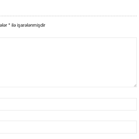
ələr
*
ilə işarələnmişdir