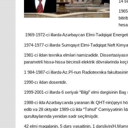
14 s
1965-
bitir
hesab
1969-1972-ci illərdə Azərbaycan Elmi-Tədqiqat Energetik
1974-1977-ci illərdə Sumqayıt Elmi-Tədqiqat Neft Kimya 
1981-ci ildən texnika elmləri namizədidir. Dissertasiy
parametrli hissə-hissə bircinsli elektrik dövrələrində k
1 984-1987-ci illərdə Az.Pİ-nun Radiotexnika fakultəsinin
1990-cı ildən dosentdir.
1999-2001-ci illərdə 6 seriyalı “Bilgi” elmi dərgisinin Ba
1988-ci ildə Azərbaycanda yaranan ilk QHT-nin(qeyri hök
edib və 28 oktyabr 1989-cü ildə “Təhsil” Cəmiyyətinin İda
qurultaylarında yenidən sədr seçilmişdir.
42 elmi məqalənin, 5 dərs vəsaitinin, 1 dərsliyin(H.Məmmə