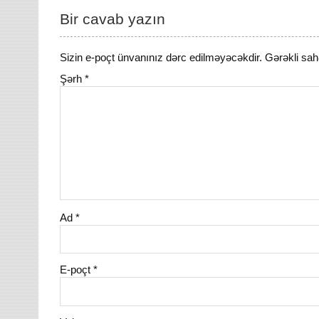
Bir cavab yazın
Sizin e-poçt ünvanınız dərc edilməyəcəkdir.
Gərəkli sah
Şərh
*
Ad
*
E-poçt
*