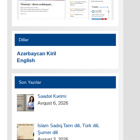
Dillər
Azərbaycan Kiril
English
Son Yazılar
Səadət Kərimi
Avqust 6, 2026
İslam Sadıq.Tanrı dili, Türk dili,
Şumer dili
Avqust 3, 2026