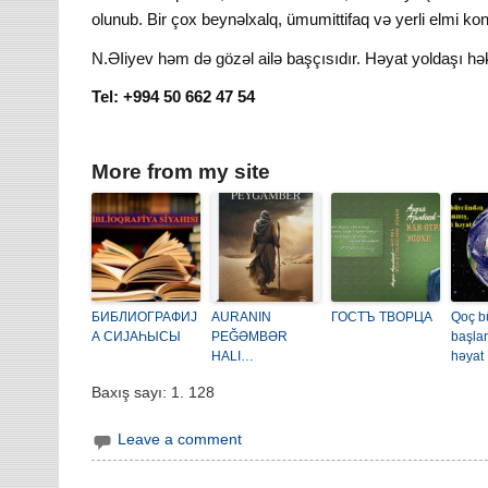
olunub. Bir çox beynəlxalq, ümumittifaq və yerli elmi kon
N.ƏIiyev həm də gözəl ailə başçısıdır. Həyat yoldaşı həki
Tel: +994 50 662 47 54
More from my site
БИБЛИОГРАФИЈ
AURANIN
ГОСТЪ ТВОРЦА
Qoç b
А СИЈАҺЫСЫ
PEĞƏMBƏR
başlan
HALI…
həyat
Baxış sayı:
1. 128
Leave a comment