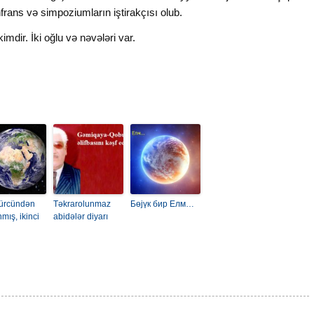
frans və simpoziumların iştirakçısı olub.
mdir. İki oğlu və nəvələri var.
ürcündən
Тəkrarolunmaz
Бөjүк бир Елм…
mış, ikinci
abidələr diyarı