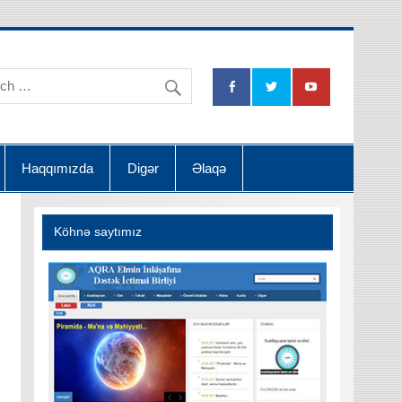
na Dətsək İctimai Birliyi
Haqqımızda
Digər
Əlaqə
Köhnə saytımız