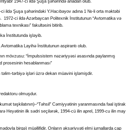
entyabr 1947-ci ildə Şuşa şəhərində anadan olub.
ci ildə Şuşa şəhərindəki Y.Hacıbəyov adına 1 №-li orta məktəbi
ib. 1972-ci ildə Azərbaycan Politexnik İnstitutunun “Avtomatika və
lama texnikası” fakultəsini bitirib.
a İnstitutunda işləyib.
Avtomatika Layihə İnstitutunun aspirantı olub.
asının mövzusu: “İmpulssistem nəzəriyyəsi əsasında paylanmış
eçid prosesinin hesablanması”
 təlim-tərbiyə işləri üzrə dekan müavini işləmişdir.
ş redaktoru olmuşdur.
umət təşkilatının)–“Təhsil” Cəmiyyətinin yaranmasında fəal iştirak
rə Heyətinin ilk sədri seçilərək, 1994-cü ilin aprel, 1999-cu ilin may
dovla birgə) müəllifidir. Onların əksəriyyəti elmi jurnallarda çap