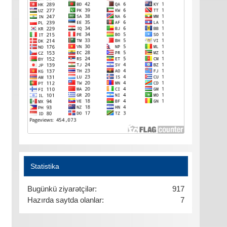
Statistika
Bugünkü ziyarətçilər:
917
Hazırda saytda olanlar:
7