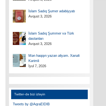
İslam Sadıq Şumer ədəbiyyatı
Avqust 3, 2026
İslam Sadıq Şummer və Türk
dastanları
Avqust 3, 2026
Mən haqqın yazan əliyəm. Xanəli
Kərimli
İyul 7, 2026
Twitter-də bizi izləyin
Tweets by @AqraEIDIB