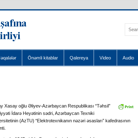
AQRA Elmin İnkişafı
əqalələr
Önəmli kitablar
Qalereya
Video
Audio
y Xasay oğlu Əliyev-Azərbaycan Respublikası “Təhsil”
yəti İdarə Heyətinin sədri, Azərbaycan Texniki
rsitetinin (AzTU) “Elektrotexnikanın nəzəri əsasları” kafedrasının
ti.