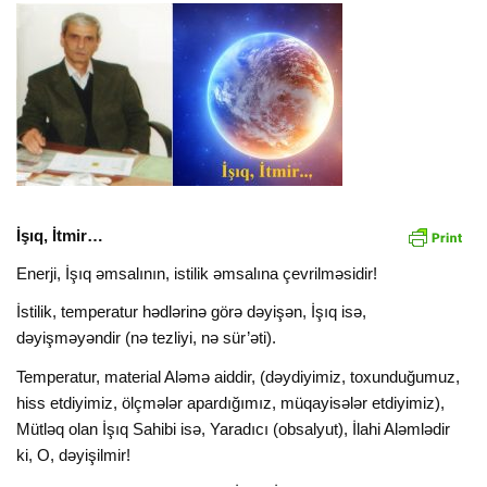
İşıq, İtmir…
Enerji, İşıq əmsalının, istilik əmsalına çevrilməsidir!
İstilik, temperatur hədlərinə görə dəyişən, İşıq isə,
dəyişməyəndir (nə tezliyi, nə sür’əti).
Temperatur, material Aləmə aiddir, (dəydiyimiz, toxunduğumuz,
hiss etdiyimiz, ölçmələr apardığımız, müqayisələr etdiyimiz),
Mütləq olan İşıq Sahibi isə, Yaradıcı (obsalyut), İlahi Aləmlədir
ki, O, dəyişilmir!