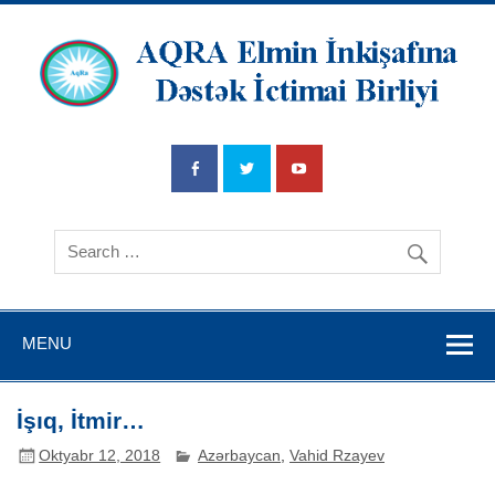
AQRA Elmin
İnkişafına
Dətsək İctimai
Birliyi
MENU
İşıq, İtmir…
Oktyabr 12, 2018
Azərbaycan
,
Vahid Rzayev