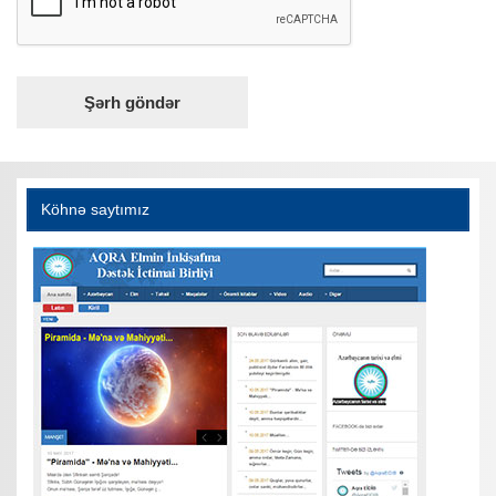
Köhnə saytımız