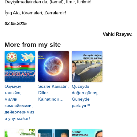
Dəyişilmədiyindən də, (təməl), İtmir, İtirilmir!
İşıq Ata, törəmələri, Zərrələrdir!
02.05.2015
Vahid Rzayev.
More from my site
Өзүмүзү
Sözlər Kainatın,
Quzeydə
таныйаг,
Dillər
doğan günəş,
милли
Kainatındır…
Güneydə
кимлийимизи,
parlayır!!!
дәйәрләримиз
и унутмайаг!