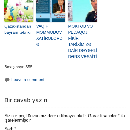
Qazaxstandan
VAQİF
MƏKTƏB VƏ
bayram təbriki
MƏMMƏDOV
PEDAQOJİ
XATİRƏLƏRD
FİKİR
Ə
TARİXİMİZƏ
DAİR DƏYƏRLİ
DƏRS VƏSAİTİ
Baxış sayı:
355
Leave a comment
Bir cavab yazın
Sizin e-poçt ünvanınız dərc edilməyəcəkdir.
Gərəkli sahələr
*
ilə
işarələnmişdir
Şərh
*