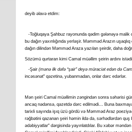
deyib əlavə etdim:
-Toğluqaya Şahbuz rayonunda qədim gələnəyə malik ol
bu dağın yaxınlığında yerləşir. Məmməd Arazın uşaqlıq ç
dağın dilindən Məmməd Araza yazılan şeirdir, daha doğr
Sözümü qurtaran kimi Camal müəllim şeirin ardını istəd
-Şair
(mənə ilk dəfə “şair” deyə müraciət edən də Cam
incəsənət” qəzetinə, yubanmadan, onlar dərc edərlər.
Mən şeiri Camal müəllimin zəngindən sonra səhərisi gün
ancaq nədənsə, qəzetdə dərc edilmədi… Buna baxmayaraq
tarixli sayında işıq üzü gördü və Məmməd Araz poeziya
rəğbətini qazanan şeiri həmin ildə də, sərhədlərdən quş
ədəbiyyatlar” dərgisində yayınlatdılar. Bu xəbər məndən