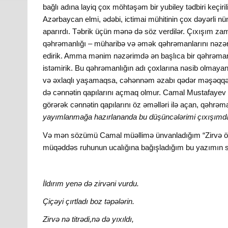
bağlı adına layiq çox möhtəşəm bir yubiley tədbiri keçir
Azərbaycan elmi, ədəbi, ictimai mühitinin çox dəyərli nüm
aparırdı. Təbrik üçün mənə də söz verdilər. Çıxışım zam
qəhrəmanlığı – müharibə və əmək qəhrəmanlarını nəzərd
edirik. Amma mənim nəzərimdə ən başlıca bir qəhrəmanl
istəmirik. Bu qəhrəmanlığın adı çoxlarına nəsib olmaya
və əxlaqlı yaşamaqsa, cəhənnəm əzabı qədər məşəqqətl
də cənnətin qapılarını açmaq olmur. Camal Mustafayev 
görərək cənnətin qapılarını öz əməlləri ilə açan, qəhrə
yayımlanmağa hazırlananda bu düşüncələrimi çıxışımd
Və mən sözümü Camal müəllimə ünvanladığım “Zirvə ömrü”
müqəddəs ruhunun ucalığına bağışladığım bu yazımın son
İldırım yenə də zirvəni vurdu.
Çiçəyi çırtladı boz təpələrin.
Zirvə nə titrədi,nə də yıxıldı,