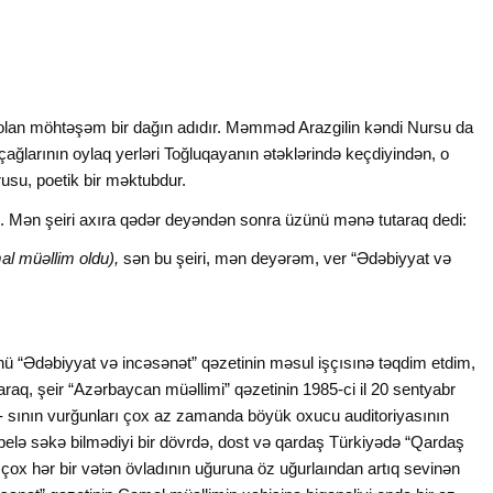
an möhtəşəm bir dağın adıdır. Məmməd Arazgilin kəndi Nursu da
ağlarının oylaq yerləri Toğluqayanın ətəklərində keçdiyindən, o
usu, poetik bir məktubdur.
i. Mən şeiri axıra qədər deyəndən sonra üzünü mənə tutaraq dedi:
al müəllim oldu),
sən bu şeiri, mən deyərəm, ver “Ədəbiyyat və
ü “Ədəbiyyat və incəsənət” qəzetinin məsul işçısınə təqdim etdim,
, şeir “Azərbaycan müəllimi” qəzetinin 1985-ci il 20 sentyabr
- sının vurğunları çox az zamanda böyük oxucu auditoriyasının
 belə səkə bilmədiyi bir dövrdə, dost və qardaş Türkiyədə “Qardaş
 çox hər bir vətən övladının uğuruna öz uğurlaından artıq sevinən