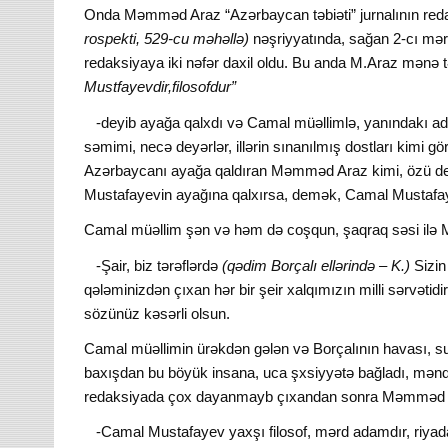
Onda Məmməd Araz “Azərbaycan təbiəti” jurnalının redak
rospekti, 529-cu məhəllə)
nəşriyyatında, sağan 2-cı mərt
redaksiyaya iki nəfər daxil oldu. Bu anda M.Araz mənə tə
Mustfayevdir,filosofdur”
-deyib ayağa qalxdı və Camal müəllimlə, yanındakı 
səmimi, necə deyərlər, illərin sınanılmış dostları kimi g
Azərbaycanı ayağa qaldıran Məmməd Araz kimi, özü 
Mustafayevin ayağına qalxırsa, demək, Camal Mustafay
Camal müəllim şən və həm də coşqun, şaqraq səsi ilə
-Şair, biz tərəflərdə
(qədim Borçalı ellərində – K.)
Sizin
qələminizdən çıxan hər bir şeir xalqımızın milli sərvətidi
sözünüz kəsərli olsun.
Camal müəllimin ürəkdən gələn və Borçalının havası, suy
baxışdan bu böyük insana, uca şxsiyyətə bağladı, məndə
redaksiyada çox dayanmayb çıxandan sonra Məmməd A
-Camal Mustafayev yaxşı filosof, mərd adamdır, riy