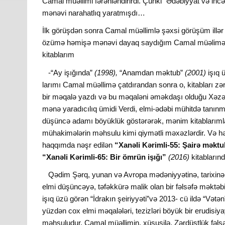
Camal müəllimi fərəhləndirirdi. Çünki “Ədəbiyyat və incə
mənəvi narahatlıq yaratmışdı…
İlk görüşdən sonra Camal müəllimlə şəxsi görüşüm ill
özümə həmişə mənəvi dayaq saydığım Camal müəlimə rayo
kitablarım
-“Ay işığında”
(1998),
“Anamdan məktub”
(2001)
işıq 
larımı Camal müəllimə çatdırandan sonra o, kitabları zə
bir məqalə yazdı və bu məqaləni əməkdaşı olduğu Xəzər 
mənə yaradıcılıq ümidi Verdi, elmi-ədəbi mühitdə tanınma
düşüncə adamı böyüklük göstərərək, mənim kitablarımla
mühakimələrin məhsulu kimi qiymətli məxəzlərdir. Və hə
haqqımda nəşr edilən
“Xanəli Kərimli-55: Şairə məkt
“Xanəli Kərimli-65: Bir ömrün işığı”
(2016)
kitablarınd
Qədim Şərq, yunan və Avropa mədəniyyətinə, tarixinə 
elmi düşüncəyə, təfəkkürə malik olan bir fəlsəfə məktəbi 
işıq üzü görən “İdrakın şeiriyyəti”və 2013- cü ildə “Vətən
yüzdən cox elmi məqalələri, tezizləri böyük bir erudisiy
məhsuludur. Camal müəllimin, xüsusilə, Zərdüştlük fəlsəf