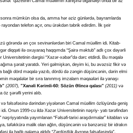
sənət” qəzetinin Camal müəllimin xahişinə biganəliyi onda bir az
ər sonra mümkün olsa da, amma hər əziz günlərdə, bayramlarda
ndan telefon açır, onu ürəkdən təbrik edirdim. İlk şeir
üzü görəndə ən çox sevinənlərdən biri Camal müəllim idi. Kitab-
rgər diqqəti ilə oxuyaraq haqqımda “Şairə məktub” adlı çox dəyərli
Universitetinin dərgisi “Xəzər-xəbər”də dərc etdirdi. Bu məqalə
ğıma şərait yaratdı. Yeri gəlmişkən, deyim ki, bu əvəzsiz fikir və
 bağlı dörd məqalə yazıb, dördü də zəngin düşüncənin, dərin elmi
min məqalələr bir sıra tanınmış imzalarn məqaələri ilə yanaşı
ub”
(2007),
”Xanəli Kərimli-60: Sözün Əlincə qalası”
(2011)
və
a öz şərəfli yerini alıb.
və fəlsəfəsinə dərindən yiyələnən Camal müəllim özlüyündə geniş
idi. Onun 1999-cu ildə Xəzər Universitetinin nəşriy- yatı tərəfindən
” nəşriyyatında yayımlanan “Fəlsəfi-tarixi araşdırmalar” kitabları və
aya, təfəkkürə malik olan ağlın, düşüncənin və bənzərsiz bir idrakın
əsi ilə bağlı qələmə aldığı “Zərdüştlük Avropa fəlsəfəsində”,