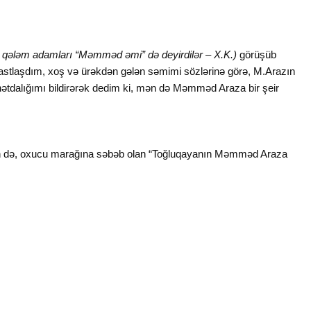
 qələm adamları “Məmməd əmi” də deyirdilər – X.K.)
görüşüb
astlaşdım, xoş və ürəkdən gələn səmimi sözlərinə görə, M.Arazın
nətdalığımı bildirərək dedim ki, mən də Məmməd Araza bir şeir
fən də, oxucu marağına səbəb olan “Toğluqayanın Məmməd Araza