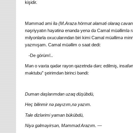
kişidir.
Məmməd əmi ilə
(M.Araza hörmət əlaməti olaraq cavan
nəşriyyatın həyətinə enəndə yenə də Camal müəllimlə r
milyonlarla oxucularından biri kimi Camal müəllimə min
yazmışam. Camal müəllim o saat dedi:
-De görüm!..
Mən o vaxta qədər rayon qəzetndə dərc edilmiş, insa
məktubu” şeirimdən birinci bəndi:
Duman daşlarımdan uzaq düşübdü,
Heç bilinmir nə payızım,nə yazım.
Tale dizlərimi yaman bükübdü,
Niyə gəlməyirsən, Məmməd Arazım. —