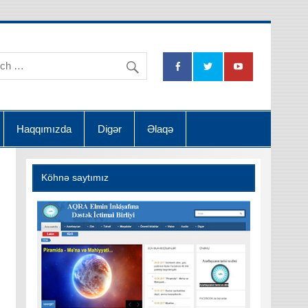
na Dətsək İctimai Birliyi
Haqqımızda
Digər
Əlaqə
Köhnə saytımız