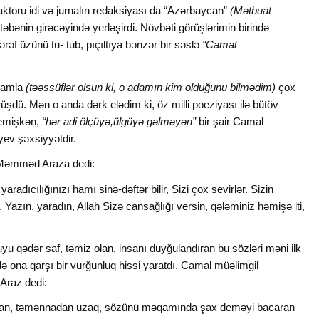
toru idi və jurnalın redaksiyası da “Azərbaycan”
(Mətbuat
əbənin girəcəyində yerləşirdi. Növbəti görüşlərimin birində
rəf üzünü tu- tub, pıçıltıya bənzər bir səslə
“Camal
adamla
(təəssüflər olsun ki, o adamın kim olduğunu bilmədim)
çox
örüşdü. Mən o anda dərk elədim ki, öz milli poeziyası ilə bütöv
demişkən,
“hər adi ölçüyə,ülgüyə gəlməyən”
bir şair Camal
ev şəxsiyyətdir.
 Məmməd Araza dedi:
 yaradıcılığınızı hamı sinə-dəftər bilir, Sizi çox sevirlər. Sizin
r. Yazın, yaradın, Allah Sizə cansağlığı versin, qələminiz həmişə iti,
u qədər saf, təmiz olan, insanı duyğulandıran bu sözləri məni ilk
 ona qarşı bir vurğunluq hissi yaratdı. Camal müəlimgil
raz dedi:
adan, təmənnadan uzaq, sözünü məqamında şax deməyi bacaran