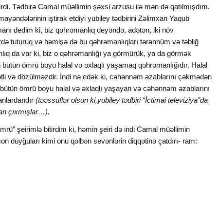
ilirdi. Tədbirə Camal müəllimin şəxsi arzusu ilə mən də qatılmışdım.
ayəndələrinin iştirak etdiyi yubiley tədbirini Zəlimxan Yaqub
anı dedim ki, biz qəhrəmanlıq deyəndə, adətən, iki növ
ə tuturuq və həmişə də bu qəhrəmanlıqları tərənnüm və təbliğ
ıq da var ki, biz o qəhrəmanlığı ya görmürük, ya da görmək
n bütün ömrü boyu halal və əxlaqlı yaşamaq qəhrəmanlığıdır. Halal
i və dözülməzdir. İndi nə edək ki, cəhənnəm əzablarını çəkmədən
bütün ömrü boyu halal və əxlaqlı yaşayan və cəhənnəm əzablarını
manlardandır
(təəssüflər olsun ki,yubiley
tədbiri “İctimai televiziya”da
an çıxmışlar…).
 şeirimlə bitirdim ki, həmin şeiri də indi Camal müəllimin
 duyğuları kimi onu qəlbən sevənlərin diqqətinə çatdırı- ram: