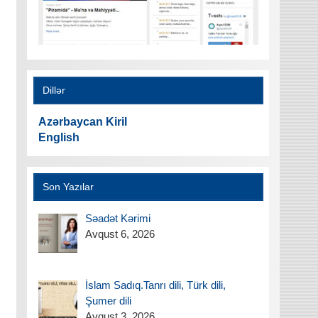
Dillər
Azərbaycan Kiril
English
Son Yazılar
Səadət Kərimi
Avqust 6, 2026
İslam Sadıq.Tanrı dili, Türk dili,
Şumer dili
Avqust 3, 2026