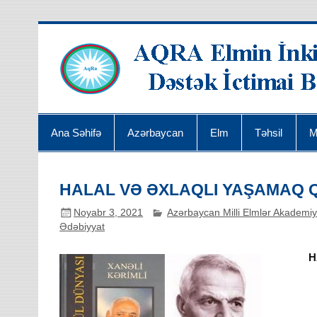
Ana Səhifə
Azərbaycan
Elm
Təhsil
M
HALAL VƏ ƏXLAQLI YAŞAMAQ 
Noyabr 3, 2021
Azərbaycan Milli Elmlər Akademiy
Ədəbiyyat
H