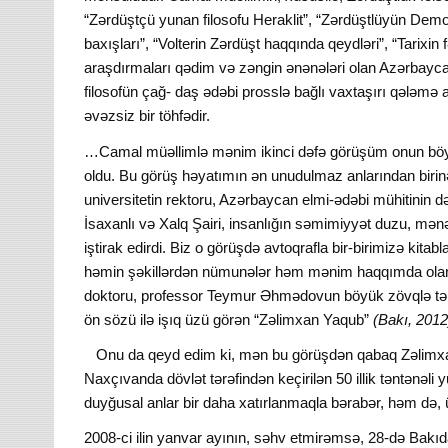
“Zərdüştçü yunan filosofu Heraklit”, “Zərdüştlüyün Demok
baxışları”, “Volterin Zərdüşt haqqında qeydləri”, “Tarixin
araşdırmaları qədim və zəngin ənənələri olan Azərbaycan f
filosofün çağ- daş ədəbi prosslə bağlı vaxtaşırı qələmə ald
əvəzsiz bir töhfədir.
…Camal müəllimlə mənim ikinci dəfə görüşüm onun böyükl
oldu. Bu görüş həyatımın ən unudulmaz anlarından birin
universitetin rektoru, Azərbaycan elmi-ədəbi mühitinin də 
İsaxanlı və Xalq Şairi, insanlığın səmimiyyət duzu, m
iştirak edirdi. Biz o görüşdə avtoqrafla bir-birimizə kitabl
həmin şəkillərdən nümunələr həm mənim haqqımda olan yu
doktoru, professor Teymur Əhmədovun böyük zövqlə tərti
ön sözü ilə işıq üzü görən “Zəlimxan Yaqub”
(Bakı, 201
Onu da qeyd edim ki, mən bu görüşdən qabaq Zəlimxan
Naxçıvanda dövlət tərəfindən keçirilən 50 illik təntənəl
duyğusal anlar bir daha xatırlanmaqla bərabər, həm də,
2008-ci ilin yanvar ayının, səhv etmirəmsə, 28-də Bakıda