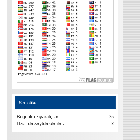
Statistika
Bugünkü ziyarətçilər:
35
Hazırda saytda olanlar:
2