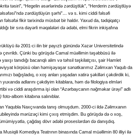
ritə təsiri”, “Hegelin əsərlərində zərdüştlük”, “Herderin zərdüştlüyə
 fəlsəfəsi”ndə zərdüştlüyün şərhi”… və s. kimi ciddi fəlsəfi
əlsəfəi fikir tarixində müsbət bir haldır. Yaxud da, tədqiqatçı
ığı bir sıra dəyərli məqalələri də ədəbi, elmi fikrin inkişafına
üyü ilə 2001-ci ilin bir payızlı günündə Xəzər Universitetində
ə çevrildı. Çünki bu görüşdə Camal müəllimin təşəbbüsü ilə
yaxşı tanıdığı bacarıqlı alim və təhsil təşkilatçısı, şair Hamlet
ənəviyyat körpüsü olan həmişəyaşar sənətkarımız Zəlimxan Yaqub da
arımızı bağışladıq, o xoş anları yaşadan xatirə şəkilləri çəkdirdik ki,
xarıda adlarını çəkdiyim kitablara, həm də filologiya elmləri
bi və ciddi araşdırma işi olan “Azərbaycanın nəğməkar ürəyi” adlı
2)
foto-albom kitabına salınıblar.
 Yaqubla Naxçıvanda tanış olmuşdum. 2000-ci ildə Zəlimxanın
i yubileyində mərüzəçi kimi çıxış etmişdim. Bu görüşdə də o xoş,
 ümümiyyətlə, çağdaş dövr ədəbi proseslərdən də danışdıq.
 Musiqili Komediya Teatrının binasında Camal müəllimin 80 illiyi ilə