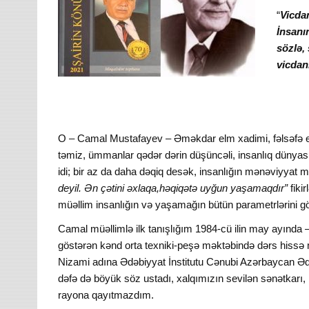
“
Vicdan
İnsanı
sözlə, 
vicdanı
O – Camal Mustafayev – Əməkdar elm xadimi, fəlsəfə e
təmiz, ümmanlar qədər dərin düşüncəli, insanlıq dünya
idi; bir az da daha dəqiq desək, insanlığın mənəviyyat m
deyil. Ən çətini əxlaqa,həqiqətə uyğun yaşamaqdır”
fik
müəllim insanlığın və yaşamağın bütün parametrlərini gö
Camal müəllimlə ilk tanışlığım 1984-cü ilin may ayınd
göstərən kənd orta texniki-peşə məktəbində dərs hissə 
Nizami adına Ədəbiyyat İnstitutu Cənubi Azərbaycan Ədəb
dəfə də böyük söz ustadı, xalqımızın sevilən sənətkarı,
rayona qayıtmazdım.