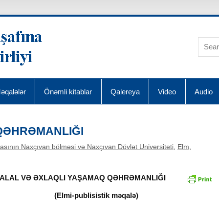
AQRA Elmin İnkişafı
əqalələr
Önəmli kitablar
Qalereya
Video
Audio
QƏHRƏMANLIĞI
asının Naxçıvan bölməsi və Naxçıvan Dövlət Universiteti
,
Elm
,
ALAL VƏ ƏXLAQLI YAŞAMAQ QƏHRƏMANLIĞI
(Elmi-publisistik məqalə)