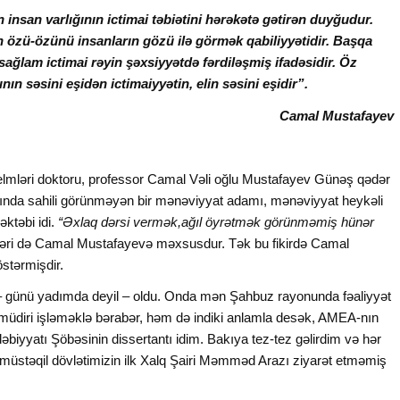
 insan varlığının ictimai təbiətini hərəkətə gətirən duyğudur.
n özü-özünü insanların gözü ilə görmək qabiliyyətidir. Başqa
sağlam ictimai rəyin şəxsiyyətdə fərdiləşmiş ifadəsidir. Öz
nın səsini eşidən ictimaiyyətin, elin səsini eşidir”.
Camal Mustafayev
lmləri doktoru, professor Camal Vəli oğlu Mustafayev Günəş qədər
sında sahili görünməyən bir mənəviyyat adamı, mənəviyyat heykəli
əktəbi idi.
“Əxlaq dərsi vermək,ağıl öyrətmək görünməmiş hünər
irləri də Camal Mustafayevə məxsusdur. Tək bu fikirdə Camal
stərmişdir.
a – günü yadımda deyil – oldu. Onda mən Şahbuz rayonunda fəaliyyət
müdiri işləməklə bərabər, həm də indiki anlamla desək, AMEA-nın
iyyatı Şöbəsinin dissertantı idim. Bakıya tez-tez gəlirdim və hər
 müstəqil dövlətimizin ilk Xalq Şairi Məmməd Arazı ziyarət etməmiş