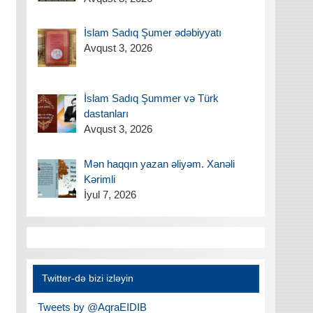
İslam Sadıq Şumer ədəbiyyatı
Avqust 3, 2026
İslam Sadıq Şummer və Türk
dastanları
Avqust 3, 2026
Mən haqqın yazan əliyəm. Xanəli
Kərimli
İyul 7, 2026
Twitter-də bizi izləyin
Tweets by @AqraEIDIB