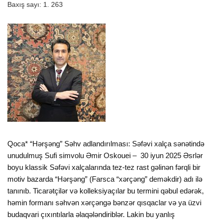
Baxış sayı:
1. 263
Qoca* “Hərşəng” Səhv adlandırılması: Səfəvi xalça sənətində
unudulmuş Sufi simvolu Əmir Oskouei – 30 iyun 2025 Əsrlər
boyu klassik Səfəvi xalçalarında tez-tez rast gəlinən fərqli bir
motiv bazarda “Hərşəng” (Farsca “xərçəng” deməkdir) adı ilə
tanınıb. Ticarətçilər və kolleksiyaçılar bu termini qəbul edərək,
həmin formanı səhvən xərçəngə bənzər qısqaclar və ya üzvi
budaqvari çıxıntılarla əlaqələndiriblər. Lakin bu yanlış