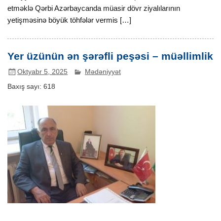
etməklə Qərbi Azərbaycanda müasir dövr ziyalılarının
yetişməsinə böyük töhfələr vermis […]
Yer üzünün ən şərəfli peşəsi – müəllimlik
Oktyabr 5, 2025
Mədəniyyət
Baxış sayı:
618