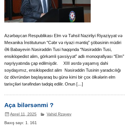
Azərbaycan Respublikası Elm və Təhsil Nazirliyi Riyaziyyat və
Mexanika İnstitutunun “Cəbr və riyazi məntiq” şöbəsinin müdiri
Əli Babayevin Nəsirəddin Tusi haqqında “Nəsirəddin Tusi,
ensiklopedist alim, görkəmli şəxsiyyət” adlı monoqrafiyası “Elm”
nəşriyyatında çap edilmişdir. XIII əsrdə yaşamış dahi
soydaşımız, ensiklopedist alim Nəsirəddin Tusinin yaradıcılığı
öz dövründən başlayaraq bu günə kimi bir çox ölkələrin elm
tarixçiləri tərəfindən tədqiq edilir. Onun […]
Aça bilərsənmi ?
Aprel 11, 2025
Vahid Rzayev
Baxış sayı:
1. 161