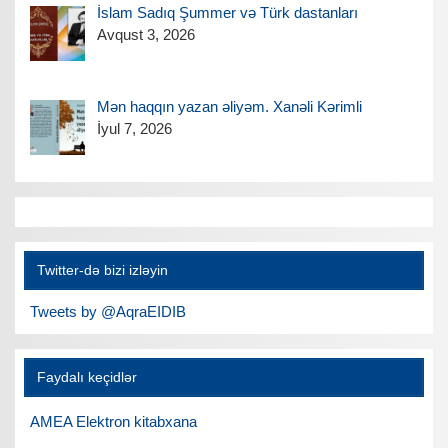
İslam Sadıq Şummer və Türk dastanları
Avqust 3, 2026
Mən haqqın yazan əliyəm. Xanəli Kərimli
İyul 7, 2026
Twitter-də bizi izləyin
Tweets by @AqraEIDIB
Faydalı keçidlər
AMEA Elektron kitabxana