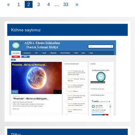
«
1
2
3
4
…
33
»
Köhnə saytımız
Dillər