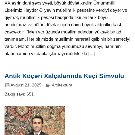
XX əsrin dahi şəxsiyyəti, böyük dövlət xadimiÜmummilil
Liderimiz Heydər Əliyevin müəllimlik peşəsinə verdiyi dəyər və
qiymət, müəllimlik peşəsi haqqında fikirləri tarix boyu
unudulmaz və bütün dövrlər üçün daim böyük aktuallıq kəsb
edəcəkdir” “Mən yer üzündə müəllim adından yüksək bir ad
tanımıram. Hər birimizdə müəllimin hərarətli qəlbinin bir zərrəciyi
vardır. Məhz müəllim doğma yurdumuzu sevməyi, hamının
rifahı naminə vicdanla işləməyi müdrikliklə […]
Antik Köçəri Xalçalarında Keçi Simvolu
Avqust 21, 2025
Arxitektura
Baxış sayı:
651