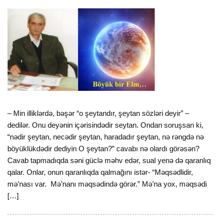
– Min illiklərdə, bəşər “o şeytandır, şeytan sözləri deyir” –
dedilər. Onu deyənin içərisindədir seytan. Ondan soruşsan ki,
“nədir şeytan, necədir şeytan, haradadır şeytan, nə rəngdə nə
böyüklükdədir dediyin O şeytan?” cavabı nə olardı görəsən?
Cavab tapmadıqda səni güclə məhv edər, sual yenə də qaranlıq
qalar. Onlar, onun qaranlıqda qalmağını istər- “Məqsədlidir,
mə’nası var. Mə’nanı məqsədində görər.” Mə’na yox, məqsədi
[…]