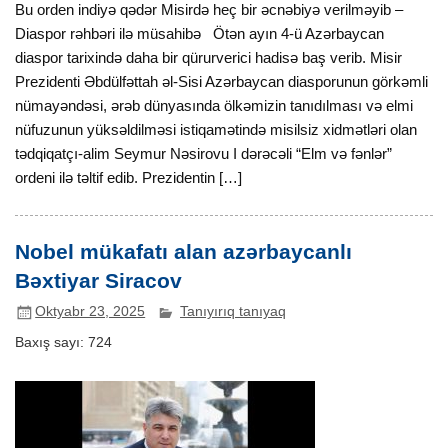
Bu orden indiyə qədər Misirdə heç bir əcnəbiyə verilməyib –
Diaspor rəhbəri ilə müsahibə Ötən ayın 4-ü Azərbaycan
diaspor tarixində daha bir qürurverici hadisə baş verib. Misir
Prezidenti Əbdülfəttah əl-Sisi Azərbaycan diasporunun görkəmli
nümayəndəsi, ərəb dünyasında ölkəmizin tanıdılması və elmi
nüfuzunun yüksəldilməsi istiqamətində misilsiz xidmətləri olan
tədqiqatçı-alim Seymur Nəsirovu I dərəcəli “Elm və fənlər”
ordeni ilə təltif edib. Prezidentin […]
Nobel mükafatı alan azərbaycanlı
Bəxtiyar Siracov
Oktyabr 23, 2025
Tanıyırıq tanıyaq
Baxış sayı:
724