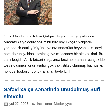
Giriş: Unudulmuş Totem Qafqaz dağları, İran yaylaları və
Mərkəzi Asiya çöllərində minilliklər boyu köçəri xalqların
yanında bir canlı yürüyüb – yalnız təsərrüfat heyvanı kimi deyil,
həm də ruhi yoldaş, təminatçı və müqəddəs bir simvol kimi. Bu
canlı keçidir. Antik köçəri xalçalarda keçi hər zaman real şəkildə
təsvir olunmur; onun varlığı çox vaxt stilizə olunmuş buynuzlar,
həndəsi bədənlər və təkrarlanan tayfa […]
Səfəvi xalça sənətində unudulmuş Sufi
simvolu
İyul 27, 2025
İncəsənət
,
Mədəniyyət