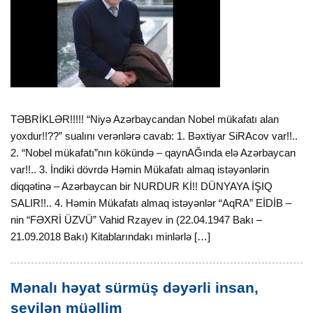
TƏBRİKLƏR!!!!! “Niyə Azərbaycandan Nobel mükafatı alan
yoxdur!!??” sualını verənlərə cavab: 1. Bəxtiyar SiRAcov var!!..
2. “Nobel mükafatı”nın kökündə – qaynAĞında elə Azərbaycan
var!!.. 3. İndiki dövrdə Həmin Mükafatı almaq istəyənlərin
diqqətinə – Azərbaycan bir NURDUR Kİ!! DÜNYAYA İŞIQ
SALIR!!.. 4. Həmin Mükafatı almaq istəyənlər “AqRA” EİDİB –
nin “FƏXRİ ÜZVÜ” Vahid Rzayev in (22.04.1947 Bakı –
21.09.2018 Bakı) Kitablarındakı minlərlə […]
Mənalı həyat sürmüş dəyərli insan,
sevilən müəllim