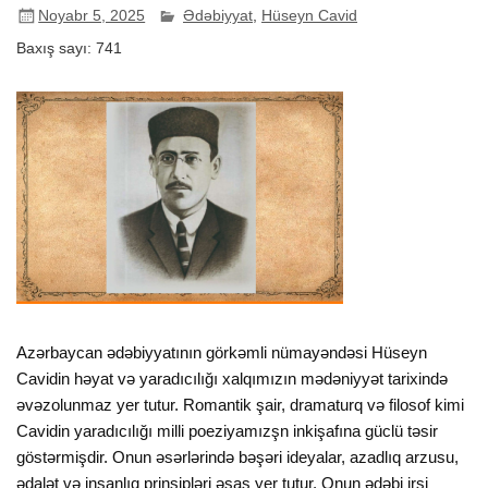
Noyabr 5, 2025
Ədəbiyyat
,
Hüseyn Cavid
Baxış sayı:
741
Azərbaycan ədəbiyyatının görkəmli nümayəndəsi Hüseyn
Cavidin həyat və yaradıcılığı xalqımızın mədəniyyət tarixində
əvəzolunmaz yer tutur. Romantik şair, dramaturq və filosof kimi
Cavidin yaradıcılığı milli poeziyamızşn inkişafına güclü təsir
göstərmişdir. Onun əsərlərində bəşəri ideyalar, azadlıq arzusu,
ədalət və insanlıq prinsipləri əsas yer tutur. Onun ədəbi irsi