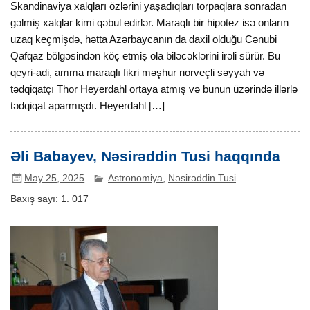
Skandinaviya xalqları özlərini yaşadıqları torpaqlara sonradan
gəlmiş xalqlar kimi qəbul edirlər. Maraqlı bir hipotez isə onların
uzaq keçmişdə, hətta Azərbaycanın da daxil olduğu Cənubi
Qafqaz bölgəsindən köç etmiş ola biləcəklərini irəli sürür. Bu
qeyri-adi, amma maraqlı fikri məşhur norveçli səyyah və
tədqiqatçı Thor Heyerdahl ortaya atmış və bunun üzərində illərlə
tədqiqat aparmışdı. Heyerdahl […]
Əli Babayev, Nəsirəddin Tusi haqqında
May 25, 2025
Astronomiya
,
Nəsirəddin Tusi
Baxış sayı:
1. 017