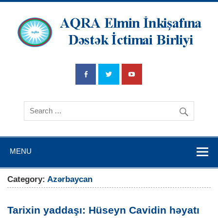
AQRA Elmin
İnkişafına
Dətsək İctimai
Birliyi
MENU
Category:
Azərbaycan
Tarixin yaddaşı: Hüseyn Cavidin həyatı