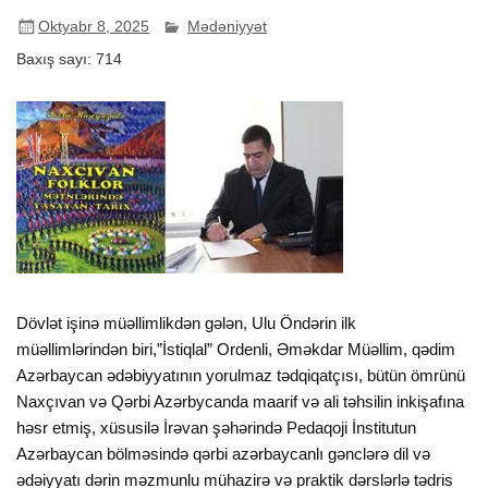
Oktyabr 8, 2025
Mədəniyyət
Baxış sayı:
714
Dövlət işinə müəllimlikdən gələn, Ulu Öndərin ilk
müəllimlərindən biri,”İstiqlal” Ordenli, Əməkdar Müəllim, qədim
Azərbaycan ədəbiyyatının yorulmaz tədqiqatçısı, bütün ömrünü
Naxçıvan və Qərbi Azərbycanda maarif və ali təhsilin inkişafına
həsr etmiş, xüsusilə İrəvan şəhərində Pedaqoji İnstitutun
Azərbaycan bölməsində qərbi azərbaycanlı gənclərə dil və
ədəiyyatı dərin məzmunlu mühazirə və praktik dərslərlə tədris