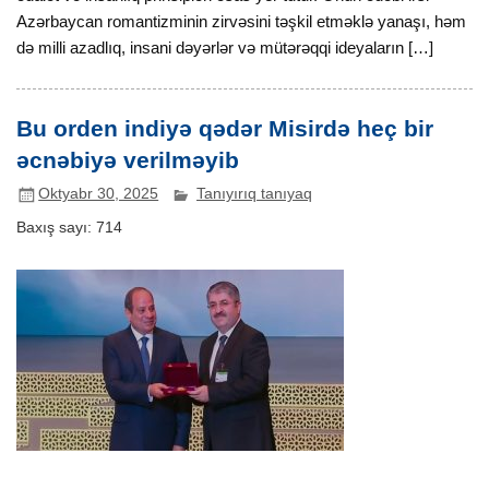
Azərbaycan romantizminin zirvəsini təşkil etməklə yanaşı, həm
də milli azadlıq, insani dəyərlər və mütərəqqi ideyaların […]
Bu orden indiyə qədər Misirdə heç bir
əcnəbiyə verilməyib
Oktyabr 30, 2025
Tanıyırıq tanıyaq
Baxış sayı:
714