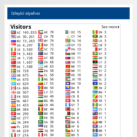
İzləyici siyahısı