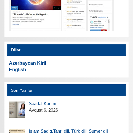
Dillər
Azərbaycan Kiril
English
Son Yazılar
Səadət Kərimi
Avqust 6, 2026
İslam Sadıq.Tanrı dili, Türk dili, Şumer dili