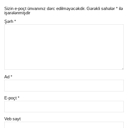
Sizin e-poçt ünvanınız dərc edilməyəcəkdir.
Gərəkli sahələr
*
ilə
işarələnmişdir
Şərh
*
Ad
*
E-poçt
*
Veb sayt