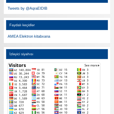
Tweets by @AqraEIDIB
Faydalı keçidlər
AMEA Elektron kitabxana
İzləyici siyahısı