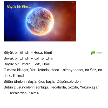
Böyük bir Elmdir – Heca, Elmi!
Böyük bir Elmdir – Kəlmə, Elmi!
Böyük bir Elmdir – Söz, Elmi!
Olmasa idi əgər, Yer Üzündə, Heca – olmayacaqdı, nə Söz, nə
də ki, Kəlmə!
Bütün Elmlərin Başlanğıcı, başlar Düşüncələrdən!
Bütün Düşüncələrin sonluğu, Hecalarda, Sözdə, Yekunkaşar!
O, Hecalardan, Kəlmə!