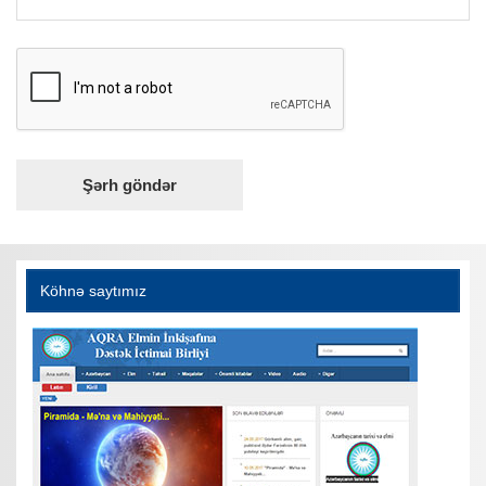
Köhnə saytımız