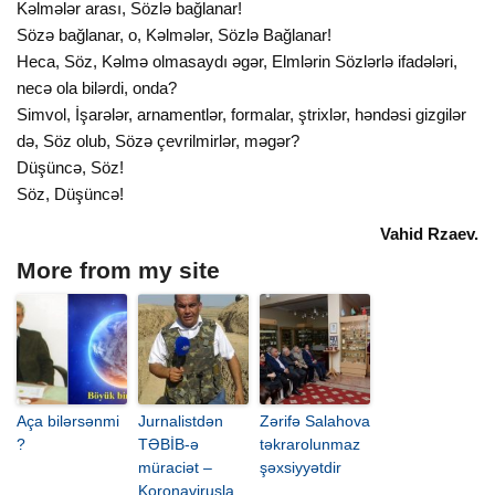
Kəlmələr arası, Sözlə bağlanar!
Sözə bağlanar, o, Kəlmələr, Sözlə Bağlanar!
Heca, Söz, Kəlmə olmasaydı əgər, Elmlərin Sözlərlə ifadələri,
necə ola bilərdi, onda?
Simvol, İşarələr, arnamentlər, formalar, ştrixlər, həndəsi gizgilər
də, Söz olub, Sözə çevrilmirlər, məgər?
Düşüncə, Söz!
Söz, Düşüncə!
Vahid Rzaev.
More from my site
Aça bilərsənmi
Jurnalistdən
Zərifə Salahova
?
TƏBİB-ə
təkrarolunmaz
müraciət –
şəxsiyyətdir
Koronavirusla