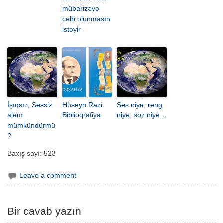
mübarizəyə
cəlb olunmasını
istəyir
İşıqsız, Səssiz
Hüseyn Razi
Səs niyə, rəng
aləm
Biblioqrafiya
niyə, söz niyə…
mümkündürmü
?
Baxış sayı:
523
Leave a comment
Bir cavab yazın