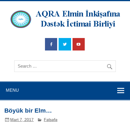
AQRA Elmin
İnkişafına
Dətsək İctimai
Birliyi
MENU
Böyük bir Elm…
Mart 7, 2017
Fəlsəfə