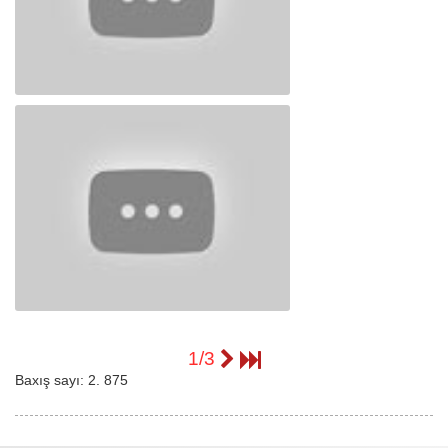
Məhərrəm Zaman və Elman Əliyevin
anım mərasimi 31 01 2013_1
Məhərrəm Zaman və Elman Əliyevin
anım mərasimi 31 01 2013_2
1/3
Baxış sayı:
2. 875