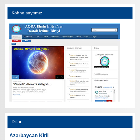
Köhnə saytımız
Dillər
Azərbaycan Kiril