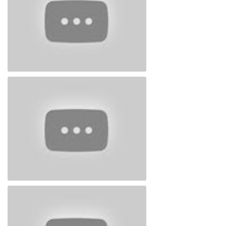
Ramiz Dənizin 16 kitabının təqdimatı 4-cü
hissə
Fəxrəddin Salim