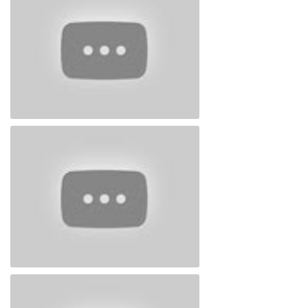
"Narkomaniyanın doğurduğu faciələrdən bəhs edən Bəla film-tamaşası"
Ramiz Dənizin 16 kitabının təqdimatı 1-ci
hissə