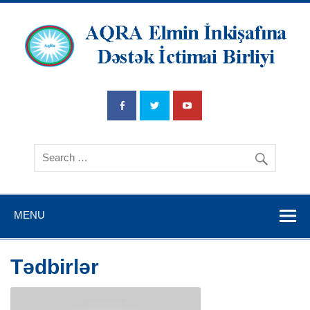
AQRA Elmin
İnkişafına
Dətsək İctimai
Birliyi
MENU
Tədbirlər