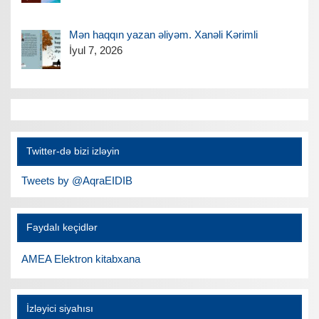
Mən haqqın yazan əliyəm. Xanəli Kərimli
İyul 7, 2026
Twitter-də bizi izləyin
Tweets by @AqraEIDIB
Faydalı keçidlər
AMEA Elektron kitabxana
İzləyici siyahısı