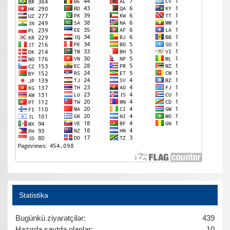
Statistika
Bugünkü ziyarətçilər:
439
Hazırda saytda olanlar:
10