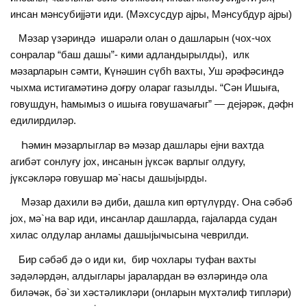
инсан мәнсубиjjәти иди. (Мәхсусдур аjры, Мәнсубдур аjры)
Мәзар үзәриндә ишарәли олан о дашларын (чох-чох
сонралар “баш дашы”- кими адландырылды), илк
мәзарларын сәмти, Ҝүнәшин сүбһ вахты, Уш әрәфәсиндә
чыхма истигамәтинә доғру олараг газылды. “Сән Ишыға,
говушдун, һамымыз о ишыға говушаҹағыг” — деjәрәк, дәфн
едилирдиләр.
Һәмин мәзарлыглар вә мәзар дашлары еjни вахтда
агибәт сонлуғу jох, инсанын jүксәк варлыг олдуғу,
jүксәкләрә говушар мә`насы дашыjырды.
Мәзар дахили вә диби, дашла кип өртүлүрдү. Она сәбәб
jох, мә`на вар иди, инсанлар дашларда, гаjаларда судан
хилас олдулар анламы дашыjыҹысына чеврилди.
Бир сәбәб дә о иди ки, бир чохлары туфан вахты
зәдәләрдән, алдыглары jаралардан вә өзләриндә ола
биләҹәк, бә`зи хәстәликләри (онларын мүхтәлиф типләри)