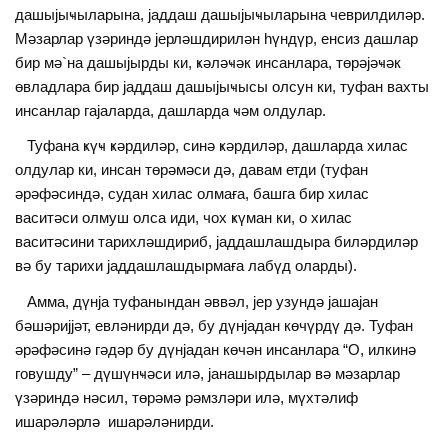
дашыjыҹыларына, jаддаш дашыjыҹыларына чеврилдиләр.
Мәзарлар үзәриндә jерләшдирилән һүндүр, енсиз дашлар
бир мә`на дашыjырды ки, ҝәләҹәк инсанлара, төрәjәҹәк
өвладлара бир jаддаш дашыjыҹысы олсун ки, туфан вахты
инсанлар гаjаларда, дашларда ҹәм олдулар.
Туфана ҝүҹ ҝәрдиләр, синә ҝәрдиләр, дашларда хилас
олдулар ки, инсан төрәмәси дә, давам етди (туфан
әрәфәсиндә, судан хилас олмаға, башга бир хилас
васитәси олмуш олса иди, чох ҝүман ки, о хилас
васитәсини тарихләшдириб, jаддашлашдыра биләрдиләр
вә бу тарихи jаддашлашдырмаға лабүд оларды).
Амма, дүнjа туфанындан әввәл, jер узундә jашаjан
бәшәриjjәт, евләнирди дә, бу дүнjадан көчүрдү дә. Туфан
әрәфәсинә гәдәр бу дүнjадан көчән инсанлара “О, илкинә
говушду” – дүшүнҹәси илә, jанашырдылар вә мәзарлар
үзәриндә нәсил, төрәмә рәмзләри илә, мүхтәлиф
ишарәләрлә ишарәләнирди.