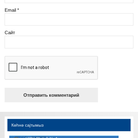
Email
*
Сайт
Көһнә саjтымыз