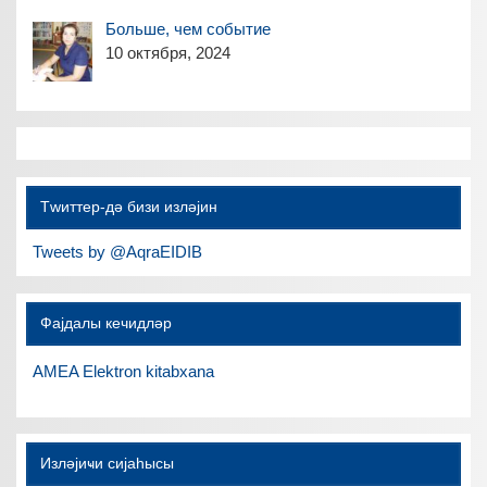
Больше, чем событие
10 октября, 2024
Тwиттер-дә бизи изләјин
Tweets by @AqraEIDIB
Фајдалы кечидләр
AMEA Elektron kitabxana
Изләјиҹи сијаһысы