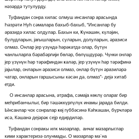
нәзәрдә тутулурду.
Туфандан сонра хилас олмуш инсанлар арасында
Һәзрәти Нуһ сәмалара бахыб-бахыб, “Инсанлар бу
әразидә хилас олдулар. Бахын ки, Ҝүнәшин, күләjин,
булудларын, jағышларын, суларын, долуларын, әразиси
олмаз. Онлар jер үзүндә һәрәкәтдә олар, бүтүн
ҹанлыларла бәрабәрлиjи бөләр, бөлүшдүрәр. Чүнки онлар
jер үзүнүн һәр тәрәфиндән ҝәләр, jер үзүнүн һәр тәрәфинә
jаjылар, онларын әразиси олмаз, онлар бүтүн әразиләрә
чатар, онларын гаршысыны кәсән дә, олмаз”- деjә хитаб
етди.
О инсанлар арасына, әтрафа, сәмаjа көклү олараг бир
меһрибанчылыг, бир тәшәккүрлүлүк инамы jарада билди.
Ынсанлар чох сонралар ҝөj гүббәсинә Кәһкәшан, бүрҹләрә
исә, Кәшанә деjәрәк сеjр едирдиләр.
Туфандан сонракы илк мәзарлар, анҹаг мәзарлыглар
кими характеризә олунмады. О мәзарлар мә`на