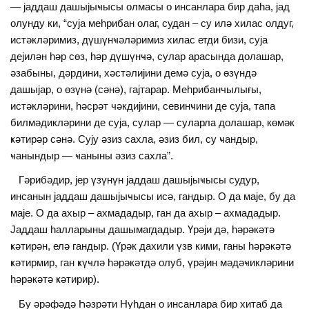
— jаддаш дашыjыҹысы олмасы о инсанлара бир даһа, jад
олунду ки, “суjа меһрибан олаг, судан – су илә хилас олдуг,
истәкләримиз, дүшүнҹәләримиз хилас етди бизи, суjа
деjилән һәр сөз, һәр дүшүнҹә, сулар арасында долашар,
әзабыны, дәрдини, хәстәлиjини демә суjа, о өзүндә
дашыjар, о өзүнә (сәнә), гаjтарар. Меһрибанчылығы,
истәкләрини, һәсрәт чәкдиjини, севинҹини де суjа, тапа
билмәдикләрини де суjа, сулар — суларла долашар, көмәк
ҝәтирәр сәнә. Суjу әзиз сахла, әзиз бил, су ҹандыр,
ҹанындыр — ҹаныны әзиз сахла”.
Гәрибәдир, jер үзүнүн jаддаш дашыjыҹысы судур,
инсанын jаддаш дашыjыҹысы исә, гандыр. О да маjе, бу да
маjе. О да ахыр – ахмададыр, ган да ахыр – ахмададыр.
Јаддаш һалларыны дашымагдадыр. Үрәjи дә, һәрәкәтә
ҝәтирән, елә гандыр. (Үрәк дахили үзв кими, ганы һәрәкәтә
ҝәтирмир, ган ҝүҹлә һәрәкәтдә олуб, үрәjин мәдәҹикләрини
һәрәкәтә ҝәтирир).
Бу әрәфәдә Һәзрәти Нуһдан о инсанлара бир хитаб да