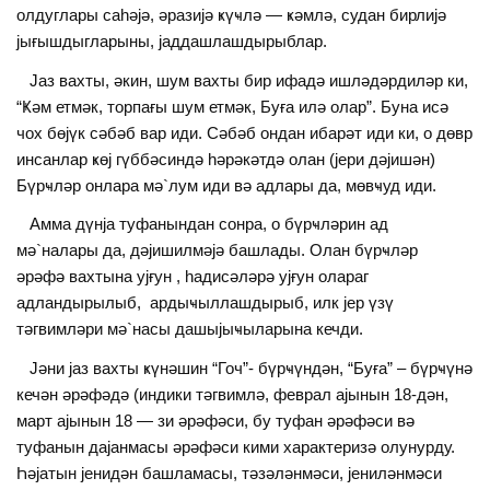
олдуглары саһәjә, әразиjә ҝүҹлә — ҝәмлә, судан бирлиjә
jығышдыгларыны, jаддашлашдырыблар.
Јаз вахты, әкин, шум вахты бир ифадә ишләдәрдиләр ки,
“Ҝәм етмәк, торпағы шум етмәк, Буға илә олар”. Буна исә
чох бөjүк сәбәб вар иди. Сәбәб ондан ибарәт иди ки, о дөвр
инсанлар ҝөj гүббәсиндә һәрәкәтдә олан (jери дәjишән)
Бүрҹләр онлара мә`лум иди вә адлары да, мөвҹуд иди.
Амма дүнjа туфанындан сонра, о бүрҹләрин ад
мә`налары да, дәjишилмәjә башлады. Олан бүрҹләр
әрәфә вахтына уjғун , һадисәләрә уjғун олараг
адландырылыб, ардыҹыллашдырыб, илк jер үзү
тәгвимләри мә`насы дашыjыҹыларына кечди.
Јәни jаз вахты ҝүнәшин “Гоч”- бүрҹүндән, “Буға” – бүрҹүнә
кечән әрәфәдә (индики тәгвимлә, феврал аjынын 18-дән,
март аjынын 18 — зи әрәфәси, бу туфан әрәфәси вә
туфанын даjанмасы әрәфәси кими характеризә олунурду.
Һәjатын jенидән башламасы, тәзәләнмәси, jениләнмәси