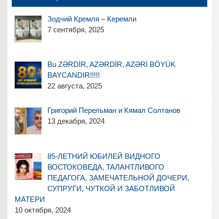
Зодчий Кремля – Керемли
7 сентября, 2025
Bu ZƏRDİR, AZƏRDİR, AZƏRİ BÖYÜK
BAYCANDIR!!!!!
22 августа, 2025
Григорий Перельман и Кямал Солтанов
13 декабря, 2024
85-ЛЕТНИЙ ЮБИЛЕЙ ВИДНОГО
ВОСТОКОВЕДА, ТАЛАНТЛИВОГО
ПЕДАГОГА, ЗАМЕЧАТЕЛЬНОЙ ДОЧЕРИ,
СУПРУГИ, ЧУТКОЙ И ЗАБОТЛИВОЙ
МАТЕРИ
10 октября, 2024