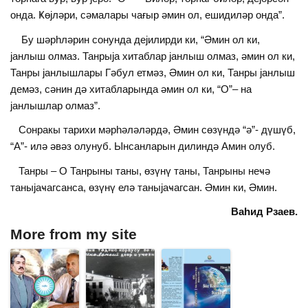
онда. Ҝөjләри, сәмалары чағыр әмин ол, ешидиләр онда”.
Бу шәрһләрин сонунда деjилирди ки, “Әмин ол ки,
jанлыш олмаз. Танрыjа хитаблар jанлыш олмаз, әмин ол ки,
Танры jанлышлары Гәбул етмәз, Әмин ол ки, Танры jанлыш
демәз, сәнин дә хитабларында әмин ол ки, “О”– на
jанлышлар олмаз”.
Сонракы тарихи мәрһәләләрдә, Әмин сөзүндә “ә”- дүшүб,
“А”- илә әвәз олунуб. Ынсанларын дилиндә Амин олуб.
Танры – О Танрыны таны, өзүнү таны, Танрыны неҹә
таныjаҹагсанса, өзүнү елә таныjаҹагсан. Әмин ки, Әмин.
Ваһид Рзаев.
More from my site