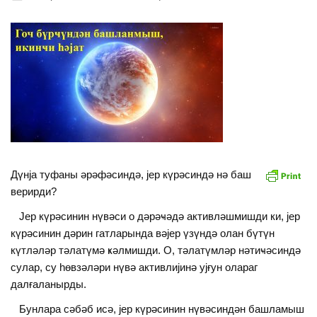
Дүнjа туфаны әрәфәсиндә, jер күрәсиндә нә баш
верирди?
Јер күрәсинин нүвәси о дәрәҹәдә активләшмишди ки, jер
күрәсинин дәрин гатларында вәjер үзүндә олан бүтүн
күтләләр тәлатүмә ҝәлмишди. О, тәлатүмләр нәтиҹәсиндә
сулар, су һөвзәләри нүвә активлиjинә уjғун олараг
далғаланырды.
Бунлара сәбәб исә, jер күрәсинин нүвәсиндән башламыш