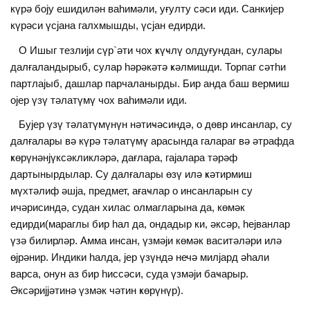
күрә боjу ешидилән ваһимәли, уғулту сәси иди. Санкиjер
күрәси үсjана галхмышды, үсjан едирди.
О Ишыг тезлиjи сүр`әти чох ҝүҹлү олдуғундан, сулары
далғаландырыб, сулар һәрәкәтә ҝәлмишди. Торпаг сәтһи
партлаjыб, дашлар парчаланырды. Бир анда баш вермиш
оjер үзү тәлатүмү чох ваһимәли иди.
Буjер үзү тәлатүмүнүн нәтиҹәсиндә, о дөвр инсанлар, су
далғалары вә күрә тәлатүмү арасында галараг вә әтрафда
ҝөрүнәнjүксәкликләрә, дағлара, гаjалара тәрәф
дартынырдылар. Су далғалары өзү илә ҝәтирмиш
мүхтәлиф әшjа, предмет, ағаҹлар о инсанларын су
ичәрисиндә, судан хилас олмагларына да, көмәк
едирди(мараглы бир һал да, ондадыр ки, әксәр, һеjванлар
үзә билирләр. Амма инсан, үзмәjи көмәк васитәләри илә
өjрәнир. Индики һалда, jер үзүндә нечә милjард әһали
варса, онун аз бир һиссәси, суда үзмәjи баҹарыр.
Әксәриjjәтинә үзмәк чәтин ҝөрүнүр).