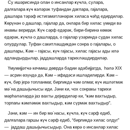
Су ишәрисиндә олан о инсанлар ҝүҹлә, сулара,
далғалара ҝүҹ ҝәләрәк туфандан дағлара, гаjалара,
дашлара тәрәф истигамәтләнәрәк хиласа ҹәһд едирдиләр.
Ҝөрүнән о дашлар, гаjалар да, онлара бир хилас үмиди вә
инамы верирди. Ҝүҹ сәрф едәрәк, бири-биринә көмәк
едәрәк, ҝүҹлә о дашларда, о гаjалар үзәриндә судан хилас
олурдулар. Туфан сакитләшдикдән сонра о гаjалары, о
дашлары, Ҝәм – гаjасы, ҝүҹ гаjасы, хилас гаjасы ады илә
адландырдылар, jаддашларда тарихләшдирдиләр.
Үмумиjjәтҹә кечмиш дөврдә бәдии әдәбиjjатда, һәлә ΧІΧ
— әсрин өзүндә дә, Ҝәм – ифадәси ишләдилирди. Ҝәм –
ҝүҹ, бир jерә топланмаг, бирликдә ҹәм олмаг, ҝүҹ ишләтмәк
мә`на дашыjыҹысы иди. Јәни ки, чох сонракы тарихи
мәрһәләләрдә jаз вахты деjирдиләр ки, “ҝәм вахтыдыр,
торпағы ҝәмләмәк вахтыдыр, ҝәм сүрмәк вахтыдыр”.
Јәни, ҝәм — ин бир мә`насы, ҝүҹлә, ҝүҹ сәрф едиб,
далғалара гаршы ҝүҹ сәрф едиб, “бирликдә хилас олдуг”
— jаддаш дашыjыҹысыдыр. Она ҝөрә о инсанлар хилас