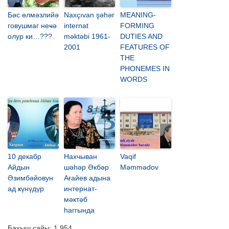
Бәс өлмәзлийә
Naxçıvan şəhər
MEANING-
говушмаг неҹә
internat
FORMING
олур ки…???
məktəbi 1961-
DUTIES AND
2001
FEATURES OF
THE
PHONEMES IN
WORDS
10 декабр
Нахчыван
Vaqif
Айдын
шәһәр Әкбәр
Məmmədov
Әзимбәйовун
Ағайев адына
ад ҝүнүдүр
интернат-
мәктәб
һаггында
Бахыш сайы:
1 954