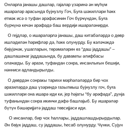
Онларла jанашы дашлар, гаjалар үзәринә ән мүһүм
ишарәләр арасында буjнузлу Гоч, Буға шәкилләри һәкк
етмәк исә о туфан әрәфәсинин Гоч бүрҹүндән, Буға
бүрҹүнә кечән әрәфәдә баш вердиjи ишарәләнирди.
О геjдләр, о ишарәләрлә jанашы, даш китабәләрдә о дөвр
ишләдилән һәрифләр дә, һәкк олунурду. Бу ҝәләҹәкдә
бөjүjәҹәк, ушагларын, төрәмәләрин өз “даш jаддашы” –
дашлашаҹаг jаддашында, бу давамлы әлифбасы
олаҹагды. Бу әрази, туфандан сонра, инсанлығын бешиjи,
нәнниси адландырылды.
О дөврдән сонракы тарихи мәрһәләләрдә бир чох
әразиләрдә даш үзәриндә газылмыш буjнузлу гоч, буға
шәкилләри она ишарә иди ки, jер һәjаты “бу әрәфәдә”, дүнjа
туфанындан сонра икинҹи дәфә башлаjыб. Бу ишарәләр
бүтүн бәшәриjjәтә jаддаш төвсиjjәси иди.
О инсанлар, бир чох һаллары, jаддашлашдырырдылар.
Ән бөjүк jаддаш, су jаддашы, һесаб олунурду. Чүнки, Суjун