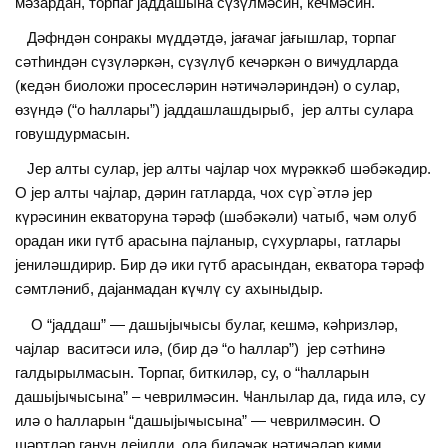
мәзардан, торпаг jаддашына сүзүлмәсин, кечмәсин.
Дәфндән сонракы мүддәтдә, jағаҹаг jағышлар, торпаг
сәтһиндән сүзүләркән, сүзүлүб кечәркән о виҹудларда
(ҝедән биоложи просесләрин нәтиҹәләриндән) о сулар,
өзүндә (“о һаллары”) jаддашлашдырыб, jер алты сулара
говушдурмасын.
Јер алты сулар, jер алты чаjлар чох мүрәккәб шәбәкәдир.
О jер алты чаjлар, дәрин гатларда, чох сүр`әтлә jер
күрәсинин екваторуна тәрәф (шәбәкәли) чатыб, ҹәм олуб
орадан ики гүтб арасына паjланыр, сүхурлары, гатлары
jениләшдирир. Бир дә ики гүтб арасындан, екватора тәрәф
сәмтләниб, даjанмадан ҝүҹлү су ахыныдыр.
О “jаддаш” — дашыjыҹысы булаг, кешмә, кәһризләр,
чаjлар васитәси илә, (бир дә “о һаллар”) jер сәтһинә
галдырылмасын. Торпаг, биткиләр, су, о “һалларын
дашыjыҹысына” – чеврилмәсин. Ҹанлылар да, гида илә, су
илә о һалларын “дашыjыҹысына” — чеврилмәсин. О
шәртләр ганун деjилди, ола биләҹәк нәтиҹәләр кими,