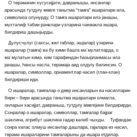
О төрәмәнин хүсусиjjәти, давранышы, инсанлар
арасында тутдуғу мөвге танытма “тамға” ишарәләри илә,
символизә олунурду. О тамға ишарәләри илә jанашы,
мүхтәлиф тәбии рәнҝләри үзләринә чәкмәклә ишарә,
билдириш дашыjырды.
Дулусчулуг (сахсы, ҝил габлар, әшjалар) үзәринә
ишарәләр (тамға) вә бу кими башга мә`мулатларда, о
мә`мулатын кимә, ким тәрәфиндән һазырланмасы илә
jанашы, һансы нәслә, төрәмәjә аид олдуғу билинсин. О
ишарәләр, символлар, орнаментләр нәсил (глан-клан)
билдириши иди.
О ишарәләр, тамғалар о дөвр инсанларын вә нәсилләрин
бири – бири арасында танытма ишарәләри олмагла,
онларын хасиjjәт, давраныш, тутдуғу мөвгеjини билдирирди.
Сонралар о ишарәләр, символлар, тамғалар баjраг
шәклинә, атрибут шәклинә гәдәр ҝәлиб чыхды. Туфандан
сонра хилас олмуш инсанлар дашлара, гаjалара өз нәсил,
төрәмә ишарәләрини тамғаларыны да ишарә етдиләр.