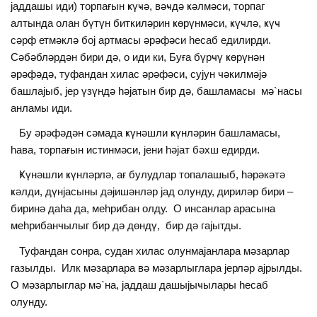
jаддашы иди) торпағын ҝүҹә, вәҹдә ҝәлмәси, торпаг
алтында олан бүтүн биткиләрин ҝөрүнмәси, ҝүҹлә, ҝүҹ
сәрф етмәклә боj артмасы әрәфәси һесаб едилирди.
Сәбәбләрдән бири дә, о иди ки, Буға бүрҹү ҝөрүнән
әрәфәдә, туфандан хилас әрәфәси, суjун чәкилмәjә
башлаjыб, jер үзүндә һәjатын бир дә, башламасы мә`насы
анламы иди.
Бу әрәфәдән сәмада ҝүнәшли ҝүнләрин башламасы,
һава, торпағын истинмәси, jени һәjат бәхш едирди.
Ҝүнәшли ҝүнләрлә, ағ булудлар топалашыб, һәрәкәтә
ҝәлди, дүнjасыны дәjишәнләр jад олунду, дириләр бири –
биринә даһа да, меһрибан олду. О инсанлар арасына
меһрибанчылыг бир дә дөндү, бир дә гаjытды.
Туфандан сонра, судан хилас олунмаjанлара мәзарлар
газылды. Илк мәзарлара вә мәзарлыглара jерләр аjрылды.
О мәзарлыглар мә`на, jаддаш дашыjыҹылары һесаб
олунду.