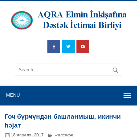
AQRA Elmin
İnkişafına
Dətsək İctimai
Birliyi
MENU
Гоч бүрҹүндән башланмыш, икинҹи
һәjат
18 апреля, 2017
Фәлсәфә