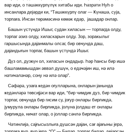
вар иди, о тәшәккүрлүлүк хитабы иди. Һәзрәти Нуһ о
инсанлара деjәрди ки, “Тәшәккүрлү олаг — Ҝүнәшә, суjа,
торпаға. Инсан төрәмәсинә көмәк едәр, jашадар онлар.
Башын үстүндә Ишыг, судан хиласын — торпагда олду,
торпаг әзиз олду, хиласкарын олду. Зор, зоракылыг
гаршысында даjанмалы олсаг, бир овҹунда даш,
даjандығын торпаг, башын үстүндә Ишыг.
Дүз ол, дүзҝүн ол, хиласын ондадыр. Һәр һансы бир ишә
башламамышдан әввәл дүшүн, о едәҹәjин иш, нә илә
нәтиҹәләнәр, сону нә илә олар”.
Сәфәрә, узаға ҝедән оғулларына, онларын jанында
ҝедәнләрә төвсиjjәси вар иди, “бир чимдик дуз, бир чимдик
торпаг, овҹунда бир гисим су, jоғур онлары бирликдә,
jумурула онлары бирликдә, jолуна jолдаш ет онлары
бирликдә, ниҹат олар, о jоллар сәнлә бирликдә.
Чәтинлиjә, саjғысызлыға дүшсән даjан, сағ аjағыны jерә,
торпаға вур, вур jерә. “О” — Биләр, торпаг биләр, деjәрсән