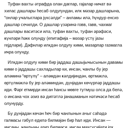
Туфан вахты әтрафда олан дағлар, гаjалар ниҹат вә
хилас дашлары һесаб олдуғундан, илк мәзар дашларына,
“онлар уҹалыглара jүксәлди” – анламы илә, һүндүр енсиз
дашлар сечилди. О дашлар үзәринә говв, гавв, чахмаг
дашлары васитәси илә, туфан вахты, туфан әрәфәси,
ҝүнләри һәкк олунду (епитафиjа – мәзар үстү jазы
геjдләри). Дәфнләр илкдән олдуғу кими, мәзарлар газмагла
иҹра олунду.
Илкдән олдуғу кими бир jаддаш дашыjыҹысынын давамы
кими о jаддашы сахладылар ки, инсан, ҹанлы бу jер
аләминә “өртүлү” – аләмдән ҝәлдиjиндән, өртмәклә,
өртүлмәклә бу jер аләминдән, дүнjадан көчүрләр jаддашы
иди. Фәрг етмирди инсан һансы мөвге тутмуш олса да белә,
о инсана чох әзиз вә диггәтлә jанашманын нәтиҹәси һесаб
олунурду.
Бу дүнjадан көчән һеч бир ҹанлынын ачыг саһәдә
галмасы гәбул едилә билмәjән бир һал иди. Инсан —
инсаны, ҹанлыны әзиз билмәси, инсан мәхсусиjjәти jох,