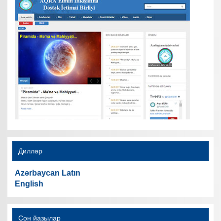
Дилләр
Azərbaycan Latın
English
Сон йазылар