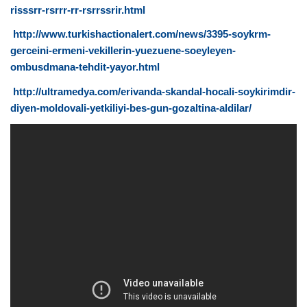
risssrr-rsrrr-rr-rsrrssrir.html
http://www.turkishactionalert.com/news/3395-soykrm-
gerceini-ermeni-vekillerin-yuezuene-soeyleyen-
ombusdmana-tehdit-yayor.html
http://ultramedya.com/erivanda-skandal-hocali-soykirimdir-
diyen-moldovali-yetkiliyi-bes-gun-gozaltina-aldilar/