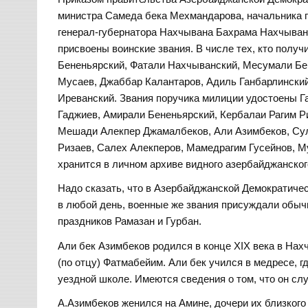
министра Самеда бека Мехмандарова, начальника 
генерал-губернатора Нахчывана Бахрама Нахчыванс
присвоены воинские звания. В числе тех, кто полу
Бененьярский, Фатали Нахчыванский, Месумали Бен
Мусаев, Джаббар Калантаров, Адиль Ганбарлинский
Иреванский. Звания поручика милиции удостоены 
Гаджиев, Амирали Бененьярский, Кербалаи Рагим Р
Мешади Алекпер Джамалбеков, Али Азимбеков, Сул
Ризаев, Салех Алекперов, Мамедрагим Гусейнов, М
хранится в личном архиве видного азербайджанског
Надо сказать, что в Азербайджанской Демократиче
в любой день, военные же звания присуждали обыч
праздников Рамазан и Гурбан.
Али бек Азимбеков родился в конце XIX века в Нахч
(по отцу) Фатмабейим. Али бек учился в медресе, г
уездной школе. Имеются сведения о том, что он с
А.Азимбеков женился на Амине, дочери их близког