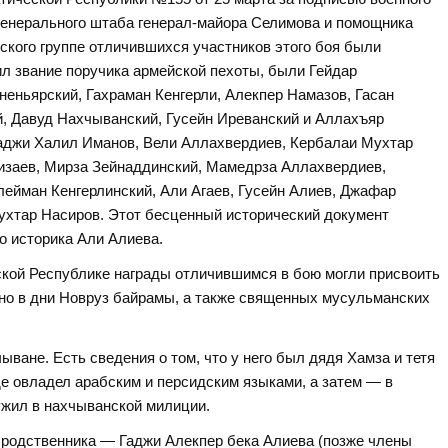
генерального штаба генерал-майора Селимова и помощника
кого группе отличившихся участников этого боя были
чил звание поручика армейской пехоты, были Гейдар
еньярский, Гахраман Кенгерли, Алекпер Намазов, Гасан
, Давуд Нахчыванский, Гусейн Иреванский и Аллахъяр
Гаджи Халил Иманов, Вели Аллахвердиев, Кербалаи Мухтар
изаев, Мирза Зейнаддинский, Мамедрза Аллахвердиев,
ейман Кенгерлинский, Али Агаев, Гусейн Алиев, Джафар
ухтар Насиров. Этот бесценный исторический документ
о историка Али Алиева.
ской Республике награды отличившимся в бою могли присвоить
но в дни Новруз байрамы, а также священных мусульманских
ыване. Есть сведения о том, что у него был дядя Хамза и тетя
де овладел арабским и персидским языками, а затем — в
лужил в нахчыванской милиции.
о родственника — Гаджи Алекпер бека Алиева (позже члены