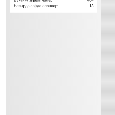
Буҝүнкү зијарәтчиләр:
404
Һазырда сајтда оланлар:
13