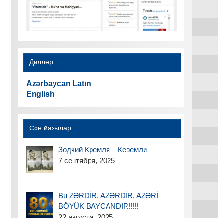
Дилләр
Azərbaycan Latın
English
Сон йазылар
Зодчий Кремля – Керемли
7 сентября, 2025
Bu ZƏRDİR, AZƏRDİR, AZƏRİ
BÖYÜK BAYCANDIR!!!!!
22 августа, 2025