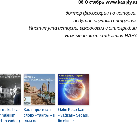
08 Октябрь www.kaspiy.az
доктор философии по истории,
ведущий научный сотрудник
Института истории, археологии и этнографии
Нахчыванского отделения НАНА
at məktəb və
Как я прочитал
Gəlin Köçərkən,
r müəllim
слово «тангры» в
«Vağzalı» Sədası,
dli nəşrdən)
гямигае
ifa olunur…