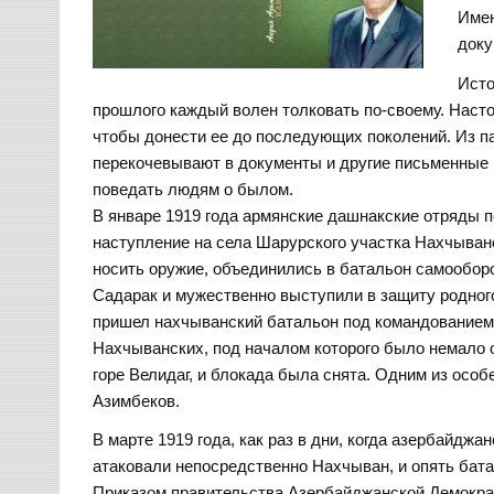
Имен
доку
Исто
прошлого каждый волен толковать по-своему. Наст
чтобы донести ее до последующих поколений. Из п
перекочевывают в документы и другие письменные и
поведать людям о былом.
В январе 1919 года армянские дашнакские отряды 
наступление на села Шарурского участка Нахчыван
носить оружие, объединились в батальон самообор
Садарак и мужественно выступили в защиту родног
пришел нахчыванский батальон под командованием 
Нахчыванских, под началом которого было немало 
горе Велидаг, и блокада была снята. Одним из осо
Азимбеков.
В марте 1919 года, как раз в дни, когда азербайд
атаковали непосредственно Нахчыван, и опять бата
Приказом правительства Азербайджанской Демократ