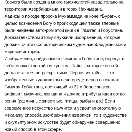
Ковчега была создана много тысячелетий назад только на
территории Азербайджана и в горах Нахчывана.
Хадисы о походе пророка Мухаммеда на коне «Бураг», с
целью вознесения Богу о происходящем также впервые
были найдены авто-ром этой книги в Гямигая и Гобустане.
Доказательством этому слу-жили изображения, которые
должны считаться историческим чудом азербайджанской и
мировой истории.
Изображения, найденные в Гямигая и Гобустане, берегут в
себе множество тайн искусства. Тайны, которые по сей
день остаются не-раскрытыми. Первая из тайн — это
изображенные художником непо-средственно на скалах
Гямигая-Гобустана, состоящий из 32 и более знаков
алфавит, мужчина, женщина и другие атрибуты идеи сотво-
рения (различные животные, птицы, рыбы и др.) Если
современное искусство научится и усвоит многоэтапную
механику способа изо-бражения живописи, то в художестве
и скульптурном искусстве будет обнаружен совершенно
новый способ в этой сфере.