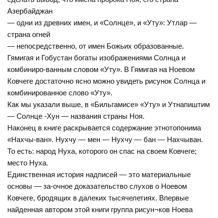
Азербайджан
— одни из древних имен, и «Солнце», и «Уту»: Утлар —
страна огней
— непосредственно, от имен Божьих образованные.
Гямигая и Гобустан богаты изображениями Солнца и
комбиниро-ванным словом «Уту». В Гямигая на Ноевом
Ковчеге достаточно ясно можно увидеть рисунок Солнца и
комбинированное слово «Уту».
Как мы указали выше, в «Бильгамисе» «Уту» и Утнапиштим
— Солнце -Хун — названия страны Ноя.
Наконец в книге раскрывается содержание этнотопонима
«Нахчы-ван». Нухчу — мен — Нухчу — бан — Нахчыван.
То есть: народ Нуха, которого он спас на своем Ковчеге;
место Нуха.
Единственная история надписей — это материальные
основы — за-очное доказательство слухов о Ноевом
Ковчеге, бродящих в далеких тысячелетиях. Впервые
найденная автором этой книги группа рисун¬ков Ноева