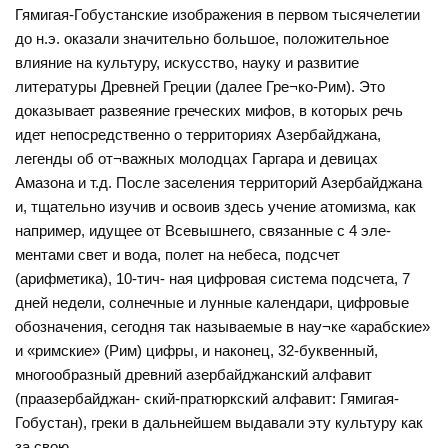
Гямигая-Гобустанские изображения в первом тысячелетии
до н.э. оказали значительно большое, положительное
влияние на культуру, искусство, науку и развитие
литературы Древней Греции (далее Гре¬ко-Рим). Это
доказывает развеяние греческих мифов, в которых речь
идет непосредственно о территориях Азербайджана,
легенды об от¬важных молодцах Гаргара и девицах
Амазона и т.д. После заселения территорий Азербайджана
и, тщательно изучив и освоив здесь учение атомизма, как
например, идущее от Всевышнего, связанные с 4 эле-
ментами свет и вода, полет на небеса, подсчет
(арифметика), 10-тич- ная цифровая система подсчета, 7
дней недели, солнечные и лунные календари, цифровые
обозначения, сегодня так называемые в нау¬ке «арабские»
и «римские» (Рим) цифры, и наконец, 32-буквенный,
многообразный древний азербайджанский алфавит
(праазербайджан- ский-пратюркский алфавит: Гямигая-
Гобустан), греки в дальнейшем выдавали эту культуру как
за свою.