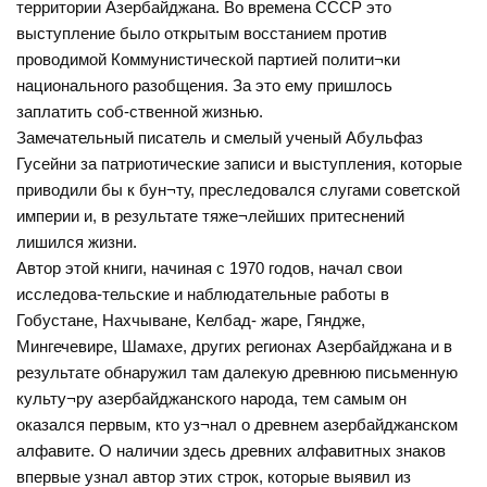
территории Азербайджана. Во времена СССР это
выступление было открытым восстанием против
проводимой Коммунистической партией полити¬ки
национального разобщения. За это ему пришлось
заплатить соб-ственной жизнью.
Замечательный писатель и смелый ученый Абульфаз
Гусейни за патриотические записи и выступления, которые
приводили бы к бун¬ту, преследовался слугами советской
империи и, в результате тяже¬лейших притеснений
лишился жизни.
Автор этой книги, начиная с 1970 годов, начал свои
исследова-тельские и наблюдательные работы в
Гобустане, Нахчыване, Келбад- жаре, Гяндже,
Мингечевире, Шамахе, других регионах Азербайджана и в
результате обнаружил там далекую древнюю письменную
культу¬ру азербайджанского народа, тем самым он
оказался первым, кто уз¬нал о древнем азербайджанском
алфавите. О наличии здесь древних алфавитных знаков
впервые узнал автор этих строк, которые выявил из