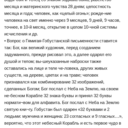
месяца и материнского чувства 28 дням; целостность
месяца и года; человек, как «целый огонь»; рожде-ние
человека на свет именно через 9 месяцев, 9 дней, 9 часов,
точнее, в 10-й месяц, открытие в целом 10-чной системы
исчисления и др.
• Вопрос о Гямигая-Гобустанской письменности ставится
так: Бог, как великий художник, перед созданием
задуманного, прежде рисовал это, а далее одарял его
душой и телом; вы-шеуказанные наброски также
оставались на лице и теле че-ловека, других живых
существ, на дереве, цветах и на траве; человек
признавался как комбинирование 32 изображений,
сделанных Богом; Бог послал с Неба на Землю, на своем
не-бесном Корабле 32 знака-буквы и принял 32 буквы
нормати¬вом для алфавита. Бог послал с Неба на Землю
святую кни¬гу. Гобустан был одарен «32 буквами и 2
людьми: мужчина и женщина: 23 согласных и 9 гласных…»,
вероятно, что этот небесный Корабль и есть первое чудо в