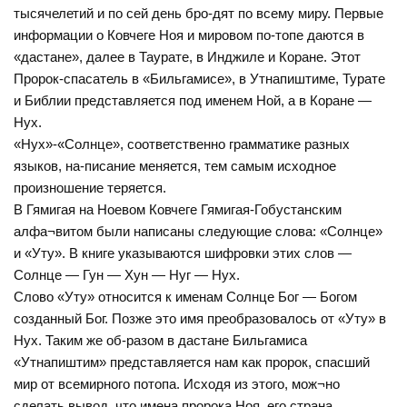
тысячелетий и по сей день бро-дят по всему миру. Первые
информации о Ковчеге Ноя и мировом по-топе даются в
«дастане», далее в Таурате, в Инджиле и Коране. Этот
Пророк-спасатель в «Бильгамисе», в Утнапиштиме, Турате
и Библии представляется под именем Ной, а в Коране —
Нух.
«Нух»-«Солнце», соответственно грамматике разных
языков, на-писание меняется, тем самым исходное
произношение теряется.
В Гямигая на Ноевом Ковчеге Гямигая-Гобустанским
алфа¬витом были написаны следующие слова: «Солнце»
и «Уту». В книге указываются шифровки этих слов —
Солнце — Гун — Хун — Нуг — Нух.
Слово «Уту» относится к именам Солнце Бог — Богом
созданный Бог. Позже это имя преобразовалось от «Уту» в
Нух. Таким же об-разом в дастане Бильгамиса
«Утнапиштим» представляется нам как пророк, спасший
мир от всемирного потопа. Исходя из этого, мож¬но
сделать вывод, что имена пророка Ноя, его страна