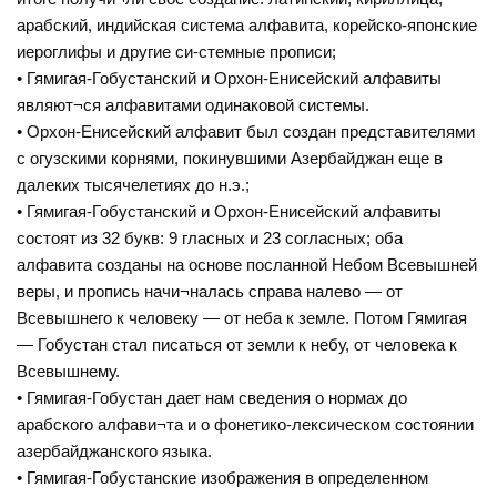
арабский, индийская система алфавита, корейско-японские
иероглифы и другие си-стемные прописи;
• Гямигая-Гобустанский и Орхон-Енисейский алфавиты
являют¬ся алфавитами одинаковой системы.
• Орхон-Енисейский алфавит был создан представителями
с огузскими корнями, покинувшими Азербайджан еще в
далеких тысячелетиях до н.э.;
• Гямигая-Гобустанский и Орхон-Енисейский алфавиты
состоят из 32 букв: 9 гласных и 23 согласных; оба
алфавита созданы на основе посланной Небом Всевышней
веры, и пропись начи¬налась справа налево — от
Всевышнего к человеку — от неба к земле. Потом Гямигая
— Гобустан стал писаться от земли к небу, от человека к
Всевышнему.
• Гямигая-Гобустан дает нам сведения о нормах до
арабского алфави¬та и о фонетико-лексическом состоянии
азербайджанского языка.
• Гямигая-Гобустанские изображения в определенном