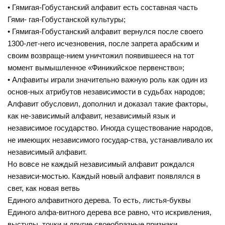
• Гямигая-Гобустанский алфавит есть составная часть
Гями- гая-Гобустанской культуры;
• Гямигая-Гобустанский алфавит вернулся после своего
1300-лет-него исчезновения, после запрета арабским и
своим возвраще-нием уничтожил появившееся на тот
момент вымышленное «Финикийское первенство»;
• Алфавиты играли значительно важную роль как один из
основ-ных атрибутов независимости в судьбах народов;
Алфавит обусловил, дополнил и доказал такие факторы,
как не-зависимый алфавит, независимый язык и
независимое государство. Иногда существование народов,
не имеющих независимого государ-ства, устанавливало их
независимый алфавит.
Но вовсе не каждый независимый алфавит рождался
независи-мостью. Каждый новый алфавит появлялся в
свет, как новая ветвь
Единого алфавитного дерева. То есть, листья-буквы
Единого алфа-витного дерева все равно, что искривления,
выступы, точки и другие своеобразные признаки,