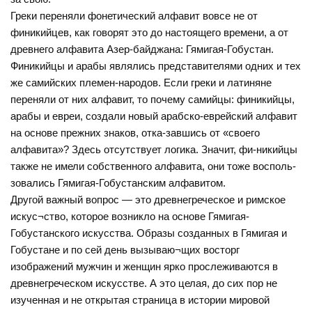
Греки переняли фонетический алфавит вовсе не от
финикийцев, как говорят это до настоящего времени, а от
древнего алфавита Азер-байджана: Гямигая-Гобустан.
Финикийцы и арабы являлись представителями одних и тех
же самийских племен-народов. Если греки и латиняне
переняли от них алфавит, то почему самийцы: финикийцы,
арабы и евреи, создали новый арабско-еврейский алфавит
на основе прежних знаков, отка-завшись от «своего
алфавита»? Здесь отсутствует логика. Значит, фи-никийцы
также не имели собственного алфавита, они тоже восполь-
зовались Гямигая-Гобустанским алфавитом.
Другой важный вопрос — это древнегреческое и римское
искус¬ство, которое возникло на основе Гямигая-
Гобустанского искусства. Образы созданных в Гямигая и
Гобустане и по сей день вызываю¬щих восторг
изображений мужчин и женщин ярко прослеживаются в
древнегреческом искусстве. А это целая, до сих пор не
изученная и не открытая страница в истории мировой