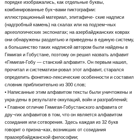
порядке изображались, как отдельные буквы,
комбинированные бук¬вами пиктографии:
иллюстрационный материал, эпитафиче- ские надписи
(надгробный камень) на скалах или на подзем¬ных
археологических экспонатах; на азербайджанских коврах
они обнаружены разделъно и приведены в единую систему,
а большинство таких надписей автором были найдены в
Гямигая и Гобустане, поэтому он решил назвать алфавит
«Гямигая-Гобу — станский алфавит». Он первым нашел,
прочитал и систематизи-ровал этот алфавит, старался
определить фонетико-лексические особенности и составил
словник приблизительно из 300 слов;
• Написанные этим алфавитом тексты были уничтожены и
укра-дены в результате оккупаций, войн и разграблений;
• Главное отличие Гямигая-Гобустанского алфавита от
дру¬гих алфавитов в том, что он является алфавитом
созидания или сотворения. Здесь каждая из 32 букв
говорит о призна¬ках, возникших от созидания
праазербайджанской философии;