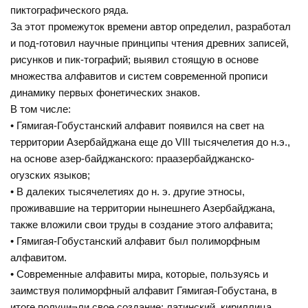
пиктографического ряда.
За этот промежуток времени автор определил, разработал
и под-готовил научные принципы чтения древних записей,
рисунков и пик-тографий; выявил стоящую в основе
множества алфавитов и систем современной прописи
динамику первых фонетических знаков.
В том числе:
• Гямигая-Гобустанский алфавит появился на свет на
территории Азербайджана еще до VIII тысячелетия до н.э.,
на основе азер-байджанского: праазербайджанско-
огузских языков;
• В далеких тысячелетиях до н. э. другие этносы,
проживавшие на территории нынешнего Азербайджана,
также вложили свои труды в создание этого алфавита;
• Гямигая-Гобустанский алфавит был полиморфным
алфавитом.
• Современные алфавиты мира, которые, пользуясь и
заимствуя полиморфный алфавит Гямигая-Гобустана, в
итоге получи¬ли свое создание: латинский, кириллица,