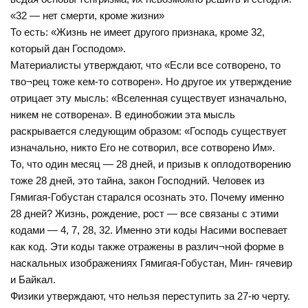
«32 — нет смерти, кроме жизни»
То есть: «Жизнь не имеет другого признака, кроме 32,
который дан Господом».
Материалисты утверждают, что «Если все сотворено, то
тво¬рец тоже кем-то сотворен». Но другое их утверждение
отрицает эту мысль: «Вселенная существует изначально,
никем не сотворена». В единобожии эта мысль
раскрывается следующим образом: «Господь существует
изначально, никто Его не сотворил, все сотворено Им».
То, что один месяц — 28 дней, и призыв к оплодотворению
тоже 28 дней, это тайна, закон Господний. Человек из
Гямигая-Гобустан старался осознать это. Почему именно
28 дней? Жизнь, рождение, рост — все связаны с этими
кодами — 4, 7, 28, 32. Именно эти коды Насими воспевает
как код. Эти коды также отражены в различ¬ной форме в
наскальных изображениях Гямигая-Гобустан, Мин- гячевир
и Байкал.
Физики утверждают, что нельзя переступить за 27-ю черту.