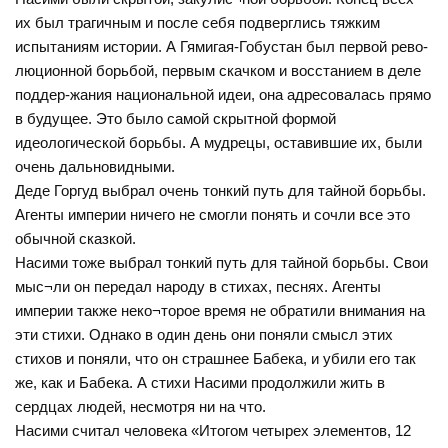
их был трагичным и после себя подверглись тяжким
испытаниям истории. А Гямигая-Гобустан был первой рево-
люционной борьбой, первым скачком и восстанием в деле
поддер-жания национальной идеи, она адресовалась прямо
в будущее. Это было самой скрытной формой
идеологической борьбы. А мудрецы, оставившие их, были
очень дальновидными.
Деде Горгуд выбрал очень тонкий путь для тайной борьбы.
Агенты империи ничего не смогли понять и сочли все это
обычной сказкой.
Насими тоже выбрал тонкий путь для тайной борьбы. Свои
мыс¬ли он передал народу в стихах, песнях. Агенты
империи также неко¬торое время не обратили внимания на
эти стихи. Однако в один день они поняли смысл этих
стихов и поняли, что он страшнее Бабека, и убили его так
же, как и Бабека. А стихи Насими продолжили жить в
сердцах людей, несмотря ни на что.
Насими считал человека «Итогом четырех элементов, 12