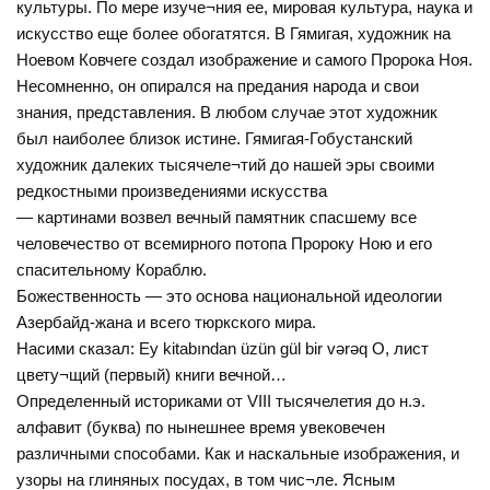
культуры. По мере изуче¬ния ее, мировая культура, наука и
искусство еще более обогатятся. В Гямигая, художник на
Ноевом Ковчеге создал изображение и самого Пророка Ноя.
Несомненно, он опирался на предания народа и свои
знания, представления. В любом случае этот художник
был наиболее близок истине. Гямигая-Гобустанский
художник далеких тысячеле¬тий до нашей эры своими
редкостными произведениями искусства
— картинами возвел вечный памятник спасшему все
человечество от всемирного потопа Пророку Ною и его
спасительному Кораблю.
Божественность — это основа национальной идеологии
Азербайд-жана и всего тюркского мира.
Насими сказал: Ey kitabından üzün gül bir vərəq О, лист
цвету¬щий (первый) книги вечной…
Определенный историками от VIII тысячелетия до н.э.
алфавит (буква) по нынешнее время увековечен
различными способами. Как и наскальные изображения, и
узоры на глиняных посудах, в том чис¬ле. Ясным