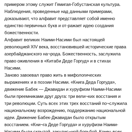
примером этому служит Гямигая-Гобустанская культура.
Наблюдения, проведенные над данными примерами,
доказывают, что алфавит представляет собой именно
единство первичных букв и от-ражает идею создания
божественности.
Алфавит великих Наими-Насими был настоящей
революцией XIV века, восстановившей исторические права
азербайджанского на¬рода. Божественность, заслужила
право оживления в «Китаби Деде Горгуд» и в стихах
Насими.
Заново завоевал право жить в мифологических
выражениях и в поэзии Насими. «Книга Деда Горгуда»,
движение Бабек — Джавидан и хуруфизм Наими-Насими
были преемниками друг друга: три вели¬ких восстания и
три революции. Суть всех этих трех восстаний по¬служила
национальному возрождению, поддержанию национальной
идеи. Движение Бабек-Джавидан было открытым
восстанием. «Кни¬га Деде Горгуда» и хуруфизм Наими-
Насими были скрытой, закулис¬ной борьбой. Конец всех