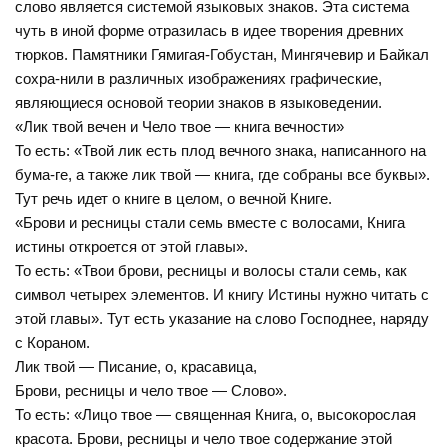
слово является системой языковых знаков. Эта система
чуть в иной форме отразилась в идее творения древних
тюрков. Памятники Гямигая-Гобустан, Мингячевир и Байкал
сохра-нили в различных изображениях графические,
являющиеся основой теории знаков в языковедении.
«Лик твой вечен и Чело твое — книга вечности»
То есть: «Твой лик есть плод вечного знака, написанного на
бума-ге, а также лик твой — книга, где собраны все буквы».
Тут речь идет о книге в целом, о вечной Книге.
«Брови и ресницы стали семь вместе с волосами, Книга
истины откроется от этой главы».
То есть: «Твои брови, ресницы и волосы стали семь, как
символ четырех элементов. И книгу Истины нужно читать с
этой главы». Тут есть указание на слово Господнее, наряду
с Кораном.
Лик твой — Писание, о, красавица,
Брови, ресницы и чело твое — Слово».
То есть: «Лицо твое — священная Книга, о, высокорослая
красота. Брови, ресницы и чело твое содержание этой