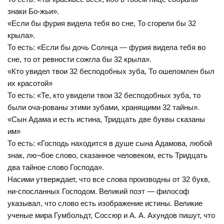
знаки Бо-жьи».
«Если бы фурия видела тебя во сне, То сгорели бы 32
крыла».
То есть: «Если бы дочь Солнца — фурия видела тебя во
сне, то от ревности сожгла бы 32 крыла».
«Кто увидел твои 32 бесподобных зуба, То ошеломлен был
их красотой»
То есть: «Те, кто увидели твои 32 бесподобных зуба, то
были оча-рованы этими зубами, хранящими 32 тайны».
«Сын Адама и есть истина, Тридцать две буквы сказаны
им»
То есть: «Господь находится в душе сына Адамова, любой
знак, лю¬бое слово, сказанное человеком, есть Тридцать
два тайное слово Господа».
Насими утверждает, что все слова производны от 32 букв,
ни-спосланных Господом. Великий поэт — философ
указывал, что слово есть изображение истины. Великие
ученые мира Гумбольдт, Соссюр и А. А. Ахундов пишут, что