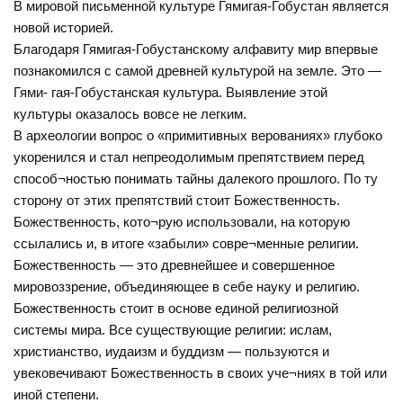
В мировой письменной культуре Гямигая-Гобустан является
новой историей.
Благодаря Гямигая-Гобустанскому алфавиту мир впервые
познакомился с самой древней культурой на земле. Это —
Гями- гая-Гобустанская культура. Выявление этой
культуры оказалось вовсе не легким.
В археологии вопрос о «примитивных верованиях» глубоко
укоренился и стал непреодолимым препятствием перед
способ¬ностью понимать тайны далекого прошлого. По ту
сторону от этих препятствий стоит Божественность.
Божественность, кото¬рую использовали, на которую
ссылались и, в итоге «забыли» совре¬менные религии.
Божественность — это древнейшее и совершенное
мировоззрение, объединяющее в себе науку и религию.
Божественность стоит в основе единой религиозной
системы мира. Все существующие религии: ислам,
христианство, иудаизм и буддизм — пользуются и
увековечивают Божественность в своих уче¬ниях в той или
иной степени.