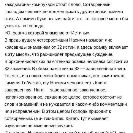
каждым зна¬ком-буквой стоит слово. Сотворенный
Господом человек не должен искать другие знаки помимо
этих. А помимо букв нельзя найти что- то, которое могло бы
указать на господа.
«О, осанка которой знамение от Истины»
В предыдущем четверостишии Насими называл лик
красавицы знамением от 32 истин, а здесь осанку включает
в эту мысль, что рас-ширяет предыдущее суждение.
В орхон-енисейских памятниках осанка человека состоит из
32 знамений. В обоих памятниках 32 — завершенная книга.
То есть, и в орхон-енисейских памятниках, и в памятниках
Гямигая-Гобустан, и у Насими человек есть Книга
завершенная. Нига — завершенное, законченное,
неприкосновенное, священное целое, которое состоит из
слов и знамений и не нуждается в каком-либо комментарии
или исправлении. В этом целом Господь приходит к
сотворенным. (Би- тик-битак: Китаб. Тут вызывает
изумление перемещение звуков).
И наконец, Насими говорит о своей возлюбленной: «О, лик