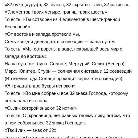
«32 букв (хуруф), 32 знаков, 32 скрытых тайн, 32 истины».
«Элементов твоих четыре, границ твоих шесть»
То есть: «Ты сотворен из 4 элементов в шестигранной
Вселенной».
«От востока и запада протекли мы,
Семь звезд и двенадцать созвездий — наша суть».
То есть: «Мы сотворены в воде, покрывшей весь мир с
запада до востока».
Наша суть же: Луна, Солнце, Меркурий, Севит (Венера),
Марс, Юпитер, Стурн — солнечная система и 12 созвездий
(В течение года Солнце проходит через эти созвездия).
«Я тридцать две буквы испокон»
То есть: «Во мне собраны все 32 знака Господа, которому
нет начала и конца».
«О, лик которой знак от 32 истин»
То есть: О, красавица, нет равных твоему лику, потому что
в нем собраны все 32 знака Господа».
«Твой лик — знак от 32»
То есть: «Ты красивее всех, ибо в твоем лице собраны