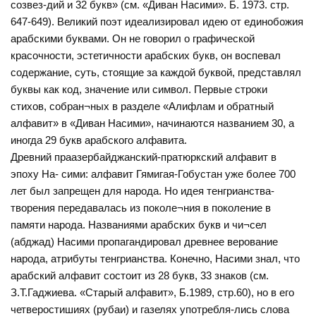
созвез-дий и 32 букв» (см. «Диван Насими». Б. 1973. стр.
647-649). Великий поэт идеализировал идею от единобожия
арабскими буквами. Он не говорил о графической
красочности, эстетичности арабских букв, он воспевал
содержание, суть, стоящие за каждой буквой, представлял
буквы как код, значение или символ. Первые строки
стихов, собран¬ных в разделе «Алифлам и обратный
алфавит» в «Диван Насими», начинаются названием 30, а
иногда 29 букв арабского алфавита.
Древний праазербайджанский-пратюркский алфавит в
эпоху На- сими: алфавит Гямигая-Гобустан уже более 700
лет был запрещен для народа. Но идея тенгрианства-
творения передавалась из поколе¬ния в поколение в
памяти народа. Названиями арабских букв и чи¬сел
(абджад) Насими пропагандировал древнее верование
народа, атрибуты тенгрианства. Конечно, Насими знал, что
арабский алфавит состоит из 28 букв, 33 знаков (см.
З.Т.Гаджиева. «Старый алфавит», Б.1989, стр.60), но в его
четверостишиях (рубаи) и газелях употребля-лись слова