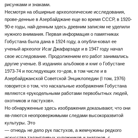
рисунками и знаками.
Несмотря на обширные археологические исследования,
прове-денные в Азербайджане еще во время СССР, в 1920-
90-е годы, най-денным здесь древним записям не уделили
нужного внимания. Первая информация о памятниках
Гобустана была дана в 1924 году, а опубли-ковал ее
ученый археолог Исаг Джафарзаде и в 1947 году начал
свое исследование. Продолжением его работ занимались
другие ученые. В изданиях альбомов и книг о Гобустане
1973-74 и последующих го¬дов, в том числе и в
Азербайджанской Советской Энциклопедии (I том, 1976)
говорится о том, что наскальные изображения Гобустана
являются «рукодельными работами первобытных людей,
охотников и пастухов».
Но обнаруженные здесь изображения доказывают, что они
яв-ляются неопровержимыми следами высокоразвитой
культуры. Это
— отнюдь не дело рук пастухов, а жемчужины редкого
искусства талантливых художников и знатоков, с