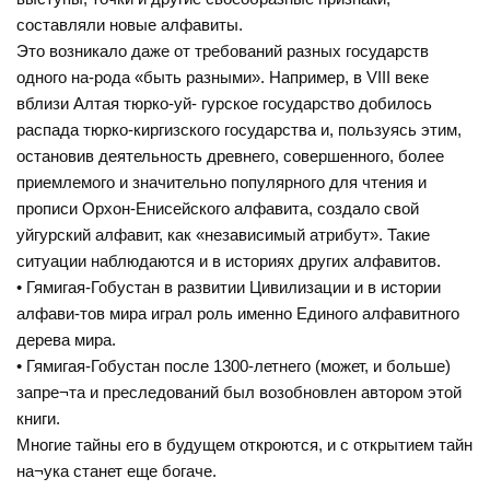
составляли новые алфавиты.
Это возникало даже от требований разных государств
одного на-рода «быть разными». Например, в VIII веке
вблизи Алтая тюрко-уй- гурское государство добилось
распада тюрко-киргизского государства и, пользуясь этим,
остановив деятельность древнего, совершенного, более
приемлемого и значительно популярного для чтения и
прописи Орхон-Енисейского алфавита, создало свой
уйгурский алфавит, как «независимый атрибут». Такие
ситуации наблюдаются и в историях других алфавитов.
• Гямигая-Гобустан в развитии Цивилизации и в истории
алфави-тов мира играл роль именно Единого алфавитного
дерева мира.
• Гямигая-Гобустан после 1300-летнего (может, и больше)
запре¬та и преследований был возобновлен автором этой
книги.
Многие тайны его в будущем откроются, и с открытием тайн
на¬ука станет еще богаче.