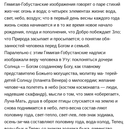
Гямигая-Гобустанские изображения говорят о паре стихий
жиз¬ни: огонь и вода; о четырех элементах жизни: вода,
свет, небо, воздух; что в первый день весны каждого года
жизнь снова начинается и в то же время новое начало
рождения, плода и пополнения, что Добро побеждает Зло;
что Природа засыпает и просыпается; о понятии обя-
занностей человека перед Богом и семьей.
Паралельно с этим Гямигая-Гобустанские надписи
изображали веру человека в Уту: поклоняться дочери
Солнца — Богом созданному Богу, как главному
представителю Божьего могущества, молитву ма- терей-
детей Солнцу (планета Венера) о милосердии; желание
челове¬ка полететь в небо (костюм космонавта — люди,
надевшие скафандр), мысли о том, что змея «оберегает»,
Луна-Мать, душа в образе птицы спускается на землю и
снова поднимается в небо, лето-весна состав-ляют
половину года, свет-тепло, свет-лев, лев-знак зодиака,
осень-зи¬ма составляют половину года, вода-холод, Телец
воды-бык и Телец со знаком зодиака быка, равенство