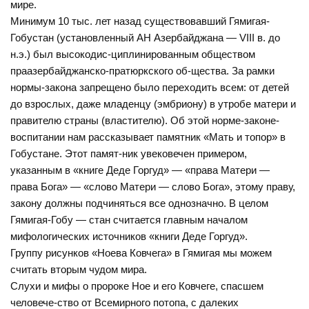
мире.
Минимум 10 тыс. лет назад существовавший Гямигая-
Гобустан (установленный АН Азербайджана — VIII в. до
н.э.) был высокодис-циплинированным обществом
праазербайджанско-пратюркского об-щества. За рамки
нормы-закона запрещено было переходить всем: от детей
до взрослых, даже младенцу (эмбриону) в утробе матери и
правителю страны (властителю). Об этой норме-законе-
воспитании нам рассказывает памятник «Мать и топор» в
Гобустане. Этот памят-ник увековечен примером,
указанным в «книге Деде Горгуд» — «права Матери —
права Бога» — «слово Матери — слово Бога», этому праву,
закону должны подчиняться все однозначно. В целом
Гямигая-Гобу — стан считается главным началом
мифологических источников «книги Деде Горгуд».
Группу рисунков «Ноева Ковчега» в Гямигая мы можем
считать вторым чудом мира.
Слухи и мифы о пророке Ное и его Ковчеге, спасшем
человече-ство от Всемирного потопа, с далеких