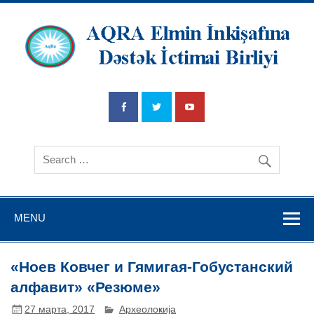
AQRA Elmin
İnkişafına
Dətsək İctimai
Birliyi
MENU
«Ноев Ковчег и Гямигая-Гобустанский
алфавит» «Резюме»
27 марта, 2017
Археолоҝија