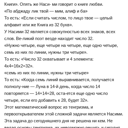
Книги». Опять же Наси- ми говорит о книге любви.
«По абджаду лик твой — мим, алиф и ба»
То есть: «Если считать числом, то лицо твое — целый
алфавит или же Книга из 32 букв».
У Насими 32 является совокупностью всех знаков, всех
слов. Ве-ликий поэт везде находит число 32.
«Нужно четыре, еще четыре на четыре, еще одно четыре,
семь из них по линии, нужны три четыре».
То есть: «Число 32 охватывает и 4 элемента:
4х4=16х2=32».
«семь из них по линии, нужны три четыре»
То есть: «Когда семь линий выравнивается, получается
полнолу-ние — Луна в 14-й день, когда число 14
повторяется — 14+14=28, оста-ется еще одно число
четыре, если его добавить к 28, будет 32».
Этот математический вопрос из тенгризма, и
первооткрывателем этой сложной задачи является Насими.
Эта задача до сегодняшнего дня не решена ни кем. Не
ведая основы тенгризма, их невозможно решить и сегодня.