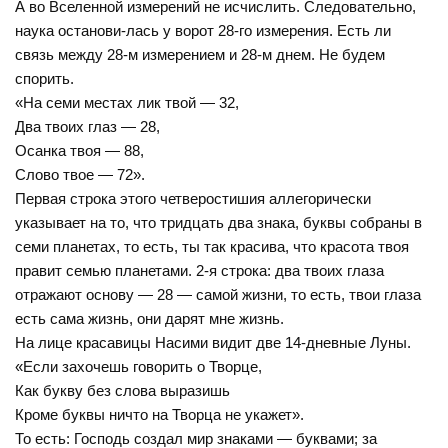
А во Вселенной измерений не исчислить. Следовательно,
наука останови-лась у ворот 28-го измерения. Есть ли
связь между 28-м измерением и 28-м днем. Не будем
спорить.
«На семи местах лик твой — 32,
Два твоих глаз — 28,
Осанка твоя — 88,
Слово твое — 72».
Первая строка этого четверостишия аллегорически
указывает на то, что тридцать два знака, буквы собраны в
семи планетах, то есть, ты так красива, что красота твоя
правит семью планетами. 2-я строка: два твоих глаза
отражают основу — 28 — самой жизни, то есть, твои глаза
есть сама жизнь, они дарят мне жизнь.
На лице красавицы Насими видит две 14-дневные Луны.
«Если захочешь говорить о Творце,
Как букву без слова выразишь
Кроме буквы ничто на Творца не укажет».
То есть: Господь создал мир знаками — буквами; за