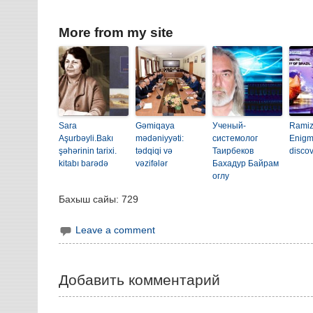
More from my site
Sara
Gəmiqaya
Ученый-
Ramiz
Aşurbəyli.Bakı
mədəniyyəti:
системолог
Enigm
şəhərinin tarixi.
tədqiqi və
Таирбеков
discov
kitabı barədə
vəzifələr
Бахадур Байрам
оглу
Бахыш сайы:
729
Leave a comment
Добавить комментарий