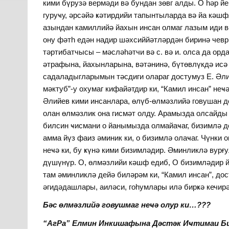
кими бүрузә вермәди вә бундан зөвг алды. О һәр й
гуруҹу, әрсәйә ҝәтирдийи тапынтыларда вә йа кәшфл
азындан камиллийә йахын инсан олмаг лазым иди в
ону фәтһ едән надир шәхсиййәтләрдән биринә чевр
тәртибатчысы – мәсләһәтчи вә с. вә и. олса да ор
әтрафына, йахынларына, вәтәнинә, бүтөвлүкдә исә
садаладыгларымын тәсдиги олараг достумуз Е. Әли
мәктуб”-у охумаг кифайәтдир ки, “Камил инсан” неҹ
Әлийев кими инсанлара, өлүб-өлмәзлийә говушан д
олан өлмәзлик она гисмәт олду. Арамызда олсайды
билсин ҹисмани о йанымызда олмайаҹаг, бизимлә д
амма йүз фаиз әминик ки, о бизимлә олаҹаг. Чүнки 
неҹә ки, бу ҝүнә кими бизимләдир. Әминликлә вурғ
дүшүнүр. О, өлмәзлийи кәшф едиб, О бизимләдир й
там әминликлә дейә биләрәм ки, “Камил инсан”, до
әгидәдашлары, аиләси, гоһумлары илә бирҝә кечирә
Бәс өлмәзлийә говушмаг неҹә олур ки…???
“АгРа” Елмин Инкишафына Дәстәк Иҹтимаи Би