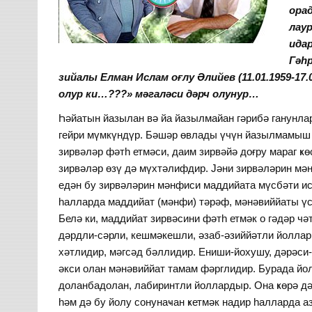
ора
лаур
ида
Гәһр
зийалы Елман Ислам оғлу Әлийев (11.01.1959-17
олур ки…???» мәгаләси дәр
Һәйатын йазылан вә йа йазылмайан гәрибә ганунла
гейри мүмкүндүр. Бәшәр өвлады үчүн йазылмамыш 
зирвәләр фәтһ етмәси, даим зирвәйә доғру мараг ҝ
зирвәләр өзү дә мүхтәлифдир. Јәни зирвәләрин мән
едән бу зирвәләрин мәнфиси маддийата мүсбәти исә
һалларда маддийат (мәнфи) тәрәф, мәнәвиййаты үс
Белә ки, маддийат зирвәсини фәтһ етмәк о гәдәр чә
дәрдли-сәрли, кешмәкешли, әзаб-әзиййәтли йоллар 
хәтлидир, мәгсәд бәллидир. Ениши-йохушу, дәрәси
әкси олан мәнәвиййат тамам фәрглидир. Бурада йо
доланбадолан, лабиринтли йоллардыр. Она ҝөрә дә
һәм дә бу йолу сонунаҹан ҝетмәк надир һалларда а