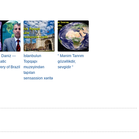
 Daniz —
İstanbulun
“ Mənim Tanrım
atic
Topqapı
gözəllikdir,
ery of Brazil
muzeyindən
sevgidir “
tapılan
sensassion xəritə