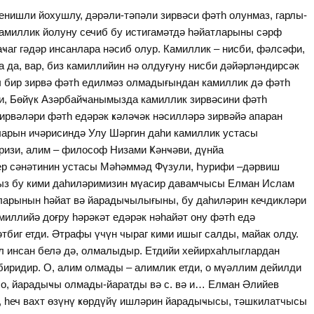
енишли йохушлу, дәрәли-тәпәли зирвәси фәтһ олунмаз, гарлы-
амиллик йолуну сечиб бу истигамәтдә һәйатларыны сәрф
аҹаг гәдәр инсанлара нәсиб олур. Камиллик – нисби, фәлсәфи,
а да, вар, биз камиллийин нә олдуғуну нисби дәйәрләндирсәк
еч бир зирвә фәтһ едилмәз олмадығындан камиллик дә фәтһ
ки, Бөйүк Азәрбайҹанымызда камиллик зирвәсини фәтһ
ирвәләри фәтһ едәрәк ҝәләҹәк нәсилләрә зирвәйә апаран
арын ичәрисиндә Улу Шәргин даһи камиллик устасы
изи, алим – философ Низами Ҝәнҹәви, дүнйа
шер сәнәтинин устасы Мәһәммәд Фүзули, Һурифи –дәрвиш
ғымыз бу кими даһиләримизин мүасир давамчысы Елман Ислам
дларынын һәйат вә йарадыҹылығыны, бу даһиләрин кечдикләри
миллийә доғру һәрәкәт едәрәк нәһайәт ону фәтһ едә
тбиг етди. Әтрафы үчүн чыраг кими ишыг салды, майак олду.
ил инсан белә дә, олмалыдыр. Етдийи хейирхаһлыглардан
биридир. О, алим олмады – алимлик етди, о мүәллим дейилди
, о, йарадыҹы олмады-йаратды вә с. вә и… Елман Әлийев
, һеч вахт өзүнү ҝөрдүйү ишләрин йарадыҹысы, тәшкилатчысы