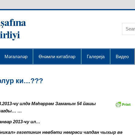
AQRA Elmin İnkişafı
Мәгаләләр
Өнәмли китаблар
Галереја
Видео
 олур ки…???
8.2013-ҹү илдә Мәһәррәм Заманын 54 йашы
ҹагды… …
анвар 2013-ҹу ил…
никал» гәзетинин нөвбәти нөмрәси чапдан чыхыр вә