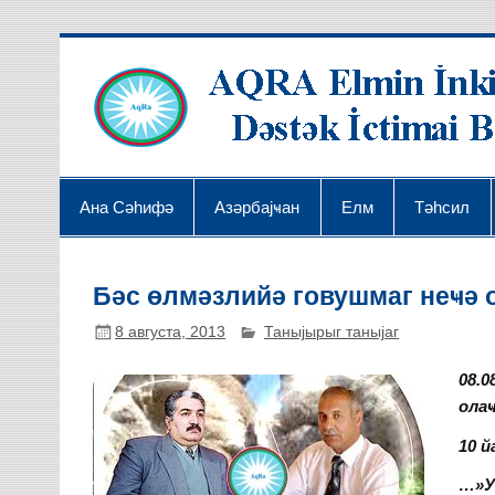
Ана Сәһифә
Азәрбајҹан
Елм
Тәһсил
Бәс өлмәзлийә говушмаг неҹә
8 августа, 2013
Таныјырыг таныјаг
08.0
ола
10 й
…»У