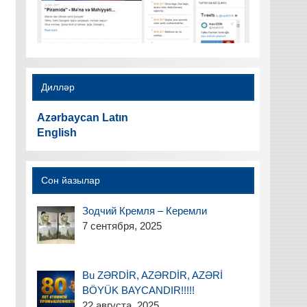
Дилләр
Azərbaycan Latın
English
Сон йазылар
Зодчий Кремля – Керемли
7 сентября, 2025
Bu ZƏRDİR, AZƏRDİR, AZƏRİ
BÖYÜK BAYCANDIR!!!!!
22 августа, 2025