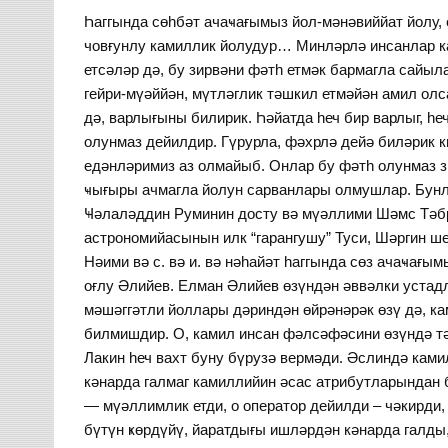
Һаггында сөһбәт ачаҹағымыз йол-мәнәвиййат йолу, 
човғунлу камиллик йолудур… Минләрлә инсанлар к
етсәләр дә, бу зирвәни фәтһ етмәк бармагла сайыл
гейри-мүәййән, мүтләглик тәшкил етмәйән амил олс
дә, варлығыны билирик. Һәйатда һеч бир варлыг, һ
олунмаз дейилдир. Гүрурла, фәхрлә дейә биләрик 
едәнләримиз аз олмайыб. Онлар бу фәтһ олунмаз з
ҹығыры ачмагла йолун сарванлары олмушлар. Бунл
Ҹәлаләддин Руминин досту вә мүәллими Шәмс Тәбр
астрономийасынын илк “гарангушу” Туси, Шәргин 
Нәими вә с. вә и. вә нәһайәт һаггында сөз ачаҹа
оғлу Әлийев. Елман Әлийев өзүндән әввәлки уста
мәшәггәтли йоллары дәриндән өйрәнәрәк өзү дә, ка
билмишдир. О, камил инсан фәлсәфәсини өзүндә тә
Лакин һеч вахт буну бүрузә вермәди. Әслиндә кам
кәнарда галмаг камиллийин әсас атрибутларындан 
— мүәллимлик етди, о оператор дейилди – чәкирди
бүтүн ҝөрдүйү, йаратдығы ишләрдән кәнарда галды