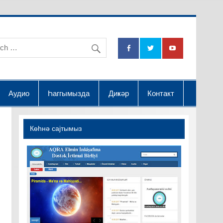
na Dətsək İctimai Birliyi
Аудио
Һаггымызда
Диҝәр
Контакт
Көһнә саjтымыз