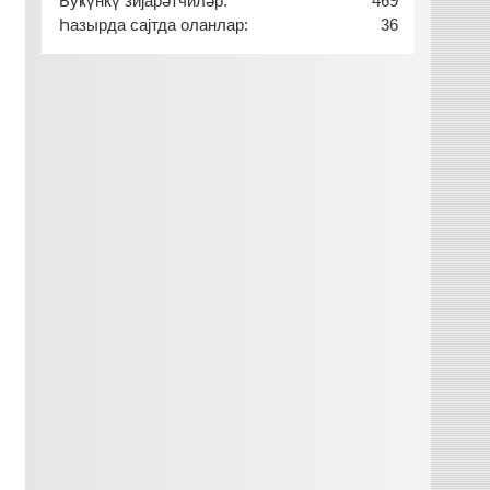
Буҝүнкү зијарәтчиләр:
469
Һазырда сајтда оланлар:
36