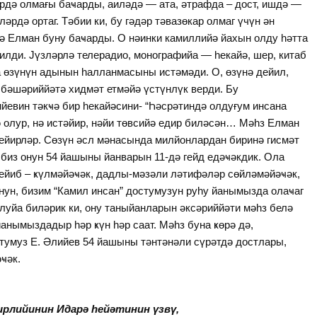
ердә олмағы баҹарды, аиләдә — ата, әтрафда – дост, ишдә —
әрдә ортаг. Тәбии ки, бу гәдәр тәвазөкар олмаг үчүн ән
ә Елман буну баҹарды. О нәинки камиллийә йахын олду һәтта
илди. Јүзләрлә телерадио, монографийа — һекайә, шер, китаб
да өзүнүн адынын һалланмасыны истәмәди. О, өзүнә дейил,
 бәшәриййәтә хидмәт етмәйә үстүнлүк верди. Бу
йевин тәкҹә бир һекайәсини- “Һәсрәтиндә олдуғум инсана
ә олур, нә истәйир, нәйи төвсийә едир биләсән… Мәһз Елман
ейирләр. Сөзүн әсл мәнасында милйонлардан биринә гисмәт
 биз онун 54 йашыны йанварын 11-дә гейд едәҹәкдик. Ола
ейиб – ҝүлмәйәҹәк, дадлы-мәзәли ләтифәләр сөйләмәйәҹәк,
онун, бизим “Камил инсан” достумузун руһу йанымызда олаҹаг
улуйа биләрик ки, ону таныйанларын әксәриййәти мәһз белә
анымыздадыр һәр ҝүн һәр саат. Мәһз буна ҝөрә дә,
стумуз Е. Әлийев 54 йашыны тәнтәнәли сүрәтдә достлары,
ҹәк.
рлийинин Идарә һейәтинин үзвү,