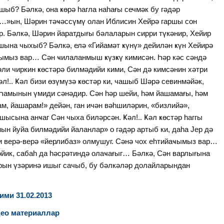
ыб? Бәлкә, она ҝөрә һагла наһағы сечмәк бу гәдәр
н…»ын, Шәрин тәҹәссүмү олан Иблисин Хейрә гаршы сон
. Бәлкә, Шәрин йаратдығы бәлаларын сирри түкәнир, Хейир
шына чыхыб? Бәлкә, елә «Гийамәт ҝүнү» дейилән ҝүн Хейирә
ҹымыз вар… Сән ҹилаланмыш ҝүзҝү кимисән. Һәр кәс сәндә
әли чиркин ҝөстәрә билмәдийи кими, Сән дә кимсәнин хәтри
ҝәл!.. Ҝәл бизи өзүмүзә ҝөстәр ки, чашыб Шәрә севинмәйәк,
 Һамынын үмиди сәнәдир. Сән һәр шейи, һәм йашамағы, һәм
, йашарам!» дейән, ган ичән вәһшиләрин, «бизлийә»,
шысына анҹаг Сән чыха биләрсән. Ҝәл!.. Ҝәл ҝөстәр һаггы
нын йуйа билмәдийи йаланлар» о гәдәр артыб ки, даһа Јер дә
зи верә-верә «йерлибаз» олмушуг. Сәнә чох еһтийаҹымыз вар…
әйик, сабаһ да һәсрәтиндә олаҹағыг… Бәлкә, Сән варлығына
рын үзәринә ишыг сачыб, бу бәлкәләр долайларындан
ми 31.02.2013
део материаллар