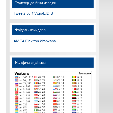
Тwиттер-дә бизи изләјин
Tweets by @AqraEIDIB
Фајдалы кечидләр
AMEA Elektron kitabxana
Изләјиҹи сијаһысы