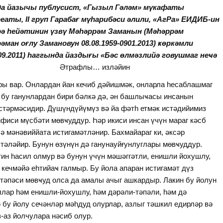
да йазычы публусист, «Гызыл Гәләм» мүкафаты
еаты, II груп Гарабағ мүһарибәси әлили, «АгРа» ЕИДИБ-ин
рә һейәтинин үзвү Мәһәррәм Заманын (Мәһәррәм
әман оғлу Замановун 08.08.1959-0901.2013) ҝөркәмли
.09.2011) һаггында йаздығы «Бәс өлмәзлийә говушмаг неҹә
ч олунур…
Әтрафлы… изләйин
ры вар. Онлардан йан кечиб дәйишмәк, онларла һесаблашмаг
бу ганунлардан бири бәлкә дә, ән башлыҹасы инсанын
өстәрмәсидир. Дүшүндүйүмүз вә йа фәтһ етмәк истәдийимиз
фиси мүсбәти мөвҹуддур. Һәр икиси инсан үчүн мараг кәсб
 мәнәвиййата истигамәтләнир. Бахмайараг ки, әксәр
тәләйир. Бунун өзүнүн дә ганунауйғунлуглары мөвҹуддур.
тин һасил олмур вә бунун үчүн мәшәггәтли, енишли йохушлу,
кечмәйә еһтийаҹ галмыр. Бу йола апаран истигамәт дүз
-тәпәси мөвҹуд олса да амалы ачыг ашкардыр. Лакин бу йолун
ллар һәм енишли-йохушлу, һәм дәрәли-тәпәли, һәм дә
 бу йолу сечәнләр мәһдуд олурлар, азлыг тәшкил едирләр вә
з-аз йолчулара нәсиб олур.