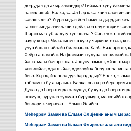
доғрудан да ахыр замандыр? Гийамәт ҝүнү йахынлаш
чәтинләшиб. Бәлкә, «…Ја һәр кәсә хаин олан инса
савашыдыр? Уғура ҝедән йол һәмишә дәрддән кечәр
гаршысында аҹизләшир дейә, сон өлүм-дирим сава
Шәрин мәғлуб олдуғу ҝүн олаҹаг? Сәнә чох еһтийа
өзүнү ҝөрәр. Ҹилалынмыш ҝүзҝү чиркини ҝөзәл, ҝөз
үчүн йалан сөйләйә билмәзсән. Ҝәл!.. Бизләри де, 
Хейрә ағламайаг. Нәфсимизин гулуна чеврилмәйәк.
йашатмағы баҹарырсан. Јолуну азмыш, «йашатмарам
«сизлийә», «дағлыйа», «дүзлүйә» бөлүнәнләрин гар
бизә. Ҝөрәк, йаланла дүз һарададыр? Бәлкә, «зама
табламыр бу ағырлыға. Бәлкә, она ҝөрә йерләрими
Дүнән дә һәсрәтиндә олмушуг, бу ҝүн дә һәсрәтинд
чөкмүш, нурунла зүлмәтә бүрүнмүш, мәнәвиййатла
бизләри кечирәсән… Елман Әлийев
Мәһәррәм Заман вә Елман Әлијевин аным мәраси
Мәһәррәм Заман вә Елман Әлијевлә әлагәли ви