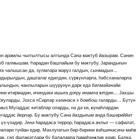
нын арамлы чыггылтысы алтында Сәнә мәктуб йазырам. Сәнин
ыб галмышам. Һарадан башлайым бу мәктубу. Јарандығын
ға чалышсан да, зүлмләрә мәруз галдын, сынмадын…
дырылдын, дашгалаг едилдин, сүрҝүнләрлә, һәбсханаларла
салындын, ҹанлыларын шүурунун дәрк едә билмәйәҹәйи
фини итирмәдин, ичиндәки ишыға доғру инамла ҝетдин… Јахшы
 боғуларды. Јохса «Сирләр хәзинәси » бомбош галарды… Бүтүн
мыз Мүгәддәс китаблар оларды, нә дә ки, ҝүнаһлардан
үгәддәс йерләр. Бу мәктубу Сәнә йаздығым анда бәшәриййәт
үз-үзәдир. Јенә һарадаса террор, һарадаса аҹлыг — сәфаләт,
лмләри түғйан едир. Мәхлугатын бир-бирини вәһшиҹәсинә мәһв
ләк, сел фәлакәтләри бу бәлаларла һәмаһәнҝлик едир. Бәлкә,