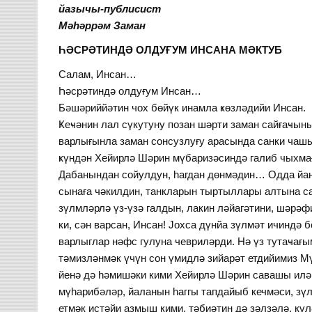
йазычы-публисист
Мәһәррәм Заман
ҺӘСРӘТИНДӘ ОЛДУҒУМ ИНСАНА МӘКТУБ
Салам, Инсан…
Һәсрәтиндә олдуғум Инсан…
Бәшәриййәтин чох бөйүк инамла ҝөзләдийи Инсан.
Ҝеҹәнин лал сүкутуну позан шәрти заман сайғаҹы
варлығынла заман сонсузлуғу арасында санки чаш
ҝүндән Хейирлә Шәрин мүбаризәсиндә галиб чыхма
Дабанындан сойулдун, һагдан дөнмәдин… Одда йан
сынаға чәкилдин, танкларын тыртыллары алтына 
зүлмләрлә үз-үзә галдын, лакин ләйагәтини, шәрә
ки, сән варсан, Инсан! Јохса дүнйа зүлмәт ичиндә
варлыглар нәфс гулуна чевриләрди. Нә үз тутаҹағы
тәмизләнмәк үчүн сон үмидлә зийарәт етдийимиз М
йенә дә һәмишәки кими Хейирлә Шәрин савашы илә 
мүһарибәләр, йаланын һаггы тапдайыб кечмәси, зү
етмәк истәйи азмыш кими, тәбиәтин дә зәлзәлә, кү