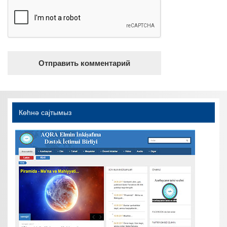
Көһнә саjтымыз