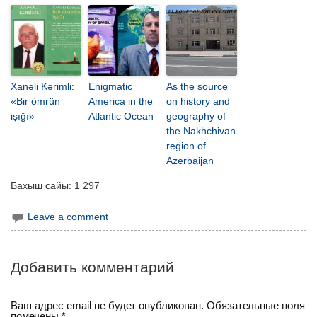
Xanəli Kərimli:
Enigmatic
As the source
«Bir ömrün
America in the
on history and
işığı»
Atlantic Ocean
geography of
the Nakhchivan
region of
Azerbaijan
Бахыш сайы:
1 297
Leave a comment
Добавить комментарий
Ваш адрес email не будет опубликован.
Обязательные поля
помечены
*