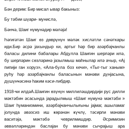
Бән дерим: Бир мисал ывар бакыныз:
Бу тәбии шүари- мунислә,
Бәнҹә, Шаиг нүмунәдир мәләjә!
Һәгигәтән Шаиг өз дөврүнүн мәләк хисләтли сәнәткары
иди.Бир әсрә jахындыр ки, артыг һәр бир азәрбаjҹанлы
баласы дилини бабалары Абдулла Шаигин шерләри илә,
бу шерләрин сөзләринә jазылмыш маһнылар илә ачыр, «Аj
пипиjи ган хоруз», «Ала-була боз кечи», «Тыг-тыг ханым»
руһу һәр азәрбаjҹанлы баласынын мәнәви дүнjасына,
дүшүнҹәсинә һаким кәси-либдир.
1918-ҹи илдәА.Шаигин өзүнүн миллиләшдирдиjи рус дилли
мәктәбин әсасында jарадылмыш «Шаиг нүмунә мәктәби »
Шаиг һуманизмини, азәрбаjҹанчылығыны jаjмаг, ашыламаг
jолунда әвәзсиз иш ҝөрәнән ҝүҹлү, тәсирли мәнәви
васитәjә, мәктәбә чеврилмишдир. Әсримизин
әввәлләриндән баслаjан бу мәнәви сычраjыш ара