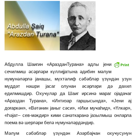
Абдулла Шаигин «АразданТурана» адлы jени
сечилмиш әсәрләри күллиjjатына әдибин мәлум
нүмунәләрлә jанашы, мүхтәлиф сәбәбләр үзүндән узун
мүддәт нәшри jасаг олунан әсәрләри дә дахил
едилмишдир. Охуҹулар да Шаиг ирсинә мараг оjадаҹаг
«Араздан Турана», «Интизар гаршысында», «Јени аj
доғаркән», «Вәтәнин jаныг сәси», «Ики муҹаһид», «Үлкәр»,
«Һәjат– сев-мәкдир» кими сәнәткаранә jазылмыш онларла
поема вә шерләри белә нүмунәләрдәндир.
Мәлум сәбәбләр үзүндән Азәрбаjҹан охуҹусунун