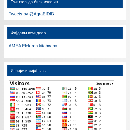
Тwиттер-дә бизи изләјин
Tweets by @AqraEIDIB
Фајдалы кечидләр
AMEA Elektron kitabxana
Изләјиҹи сијаһысы