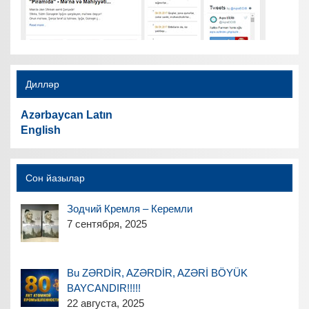
Дилләр
Azərbaycan Latın
English
Сон йазылар
Зодчий Кремля – Керемли
7 сентября, 2025
Bu ZƏRDİR, AZƏRDİR, AZƏRİ BÖYÜK
BAYCANDIR!!!!!
22 августа, 2025