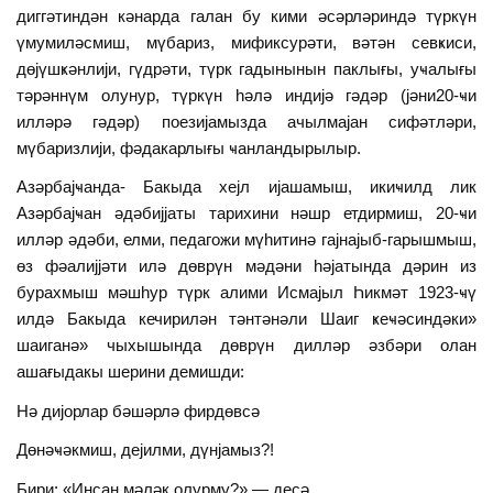
диггәтиндән кәнарда галан бу кими әсәрләриндә түркүн
үмумиләсмиш, мүбариз, мификсурәти, вәтән севҝиси,
дөjүшҝәнлиjи, гүдрәти, түрк гадынынын паклығы, уҹалығы
тәрәннүм олунур, түркүн һәлә индиjә гәдәр (jәни20-ҹи
илләрә гәдәр) поезиjамызда ачылмаjан сифәтләри,
мүбаризлиjи, фәдакарлығы ҹанландырылыр.
Азәрбаjҹанда- Бакыда хеjл иjашамыш, икиҹилд лик
Азәрбаjҹан әдәбиjjаты тарихини нәшр етдирмиш, 20-ҹи
илләр әдәби, елми, педагожи мүһитинә гаjнаjыб-гарышмыш,
өз фәалиjjәти илә дөврүн мәдәни һәjатында дәрин из
бурахмыш мәшһур түрк алими Исмаjыл Һикмәт 1923-ҹү
илдә Бакыда кечирилән тәнтәнәли Шаиг ҝеҹәсиндәки»
шаиганә» чыхышында дөврүн дилләр әзбәри олан
ашағыдакы шерини демишди:
Нә диjорлар бәшәрлә фирдөвсә
Дөнәҹәкмиш, деjилми, дүнjамыз?!
Бири: «Инсан мәләк олурму?» — десә,