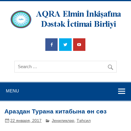
AQRA Elmin
İnkişafına
Dətsək İctimai
Birliyi
MENU
Араздан Турана китабына өн сөз
22 января, 2017
Јениликләр
,
Тәһсил