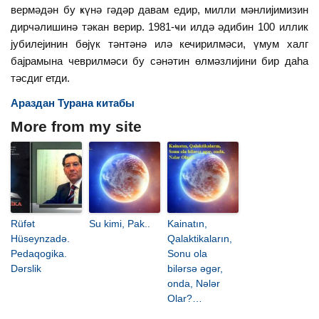
вермәдән бу ҝүнә гәдәр давам едир, милли мәнлиjимизин
дирчәлишинә тәкан верир. 1981-ҹи илдә әдибин 100 иллик
jубилеjинин бөjүк тәнтәнә илә кечирилмәси, үмум халг
баjрамына чеврилмәси бу сәнәтин өлмәзлиjини бир даһа
тәсдиг етди.
Араздан Турана китабы
More from my site
Rüfət
Su kimi, Pak..
Kainatın,
Hüseynzadə.
Qalaktikaların,
Pedaqogika.
Sonu ola
Dərslik
bilərsə əgər,
onda, Nələr
Olar?…