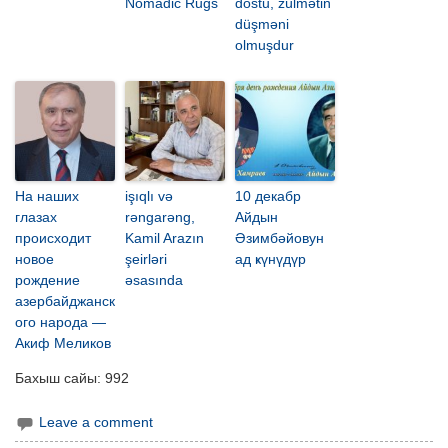
Nomadic Rugs
dostu, zülmətin
düşməni
olmuşdur
На наших
işıqlı və
10 декабр
глазах
rəngarəng,
Айдын
происходит
Kamil Arazın
Әзимбәйовун
новое
şeirləri
ад ҝүнүдүр
рождение
əsasında
азербайджанск
ого народа —
Акиф Меликов
Бахыш сайы:
992
Leave a comment