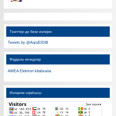
Тwиттер-дә бизи изләјин
Tweets by @AqraEIDIB
Фајдалы кечидләр
AMEA Elektron kitabxana
Изләјиҹи сијаһысы