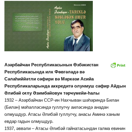
Азәрбайҹан Республикасынын Өзбәкистан
Республикасында илк Фөвгәладә вә
Сәлаһиййәтли сәфири вә Мәркәзи Асийа
Республикаларында аккредитә олунмуш сәфир Айдын
Әлибәй оғлу Әзимбәйовун тәрҹүмейи-һалы
1932 – Азәрбайҹан ССР-ин Нахчыван шәһәриндә Билан
(Билән) мәһәлләсиндә гуллугчу аиләсиндә анадан
олмушдур. Атасы Әлибәй гуллугчу, анасы Аминә ханым
евдар гадын олмушдур.
1937, әввәли – Атасы Әлибәй гайнатасындан галма евинин