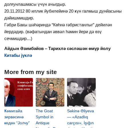
долғунлашмасы үчүн ачыгдыр.
20.11.2012 80 иллик йубилейинә 20 ҝүн галмыш дүнйасыны
дәйишмишдир.
Гәбри Бакы шәһәриндә “Көһнә гәбристанлыг” дейилән
йердәдир. (вәфатындан әввәл һәмин йери дә өзү
сечмишдир…)
Айдын Әзимбәйов – Тарихлә сәсләшән өмүр йолу
Китабы јүклә
More from my site
Ҝәмигайа
The Goat
Səkinə Əliyeva
зирвәсинә
Symbol in
— «Azadlıq
ҝедән “Јолчу”
Antique
carçısı», İşığın