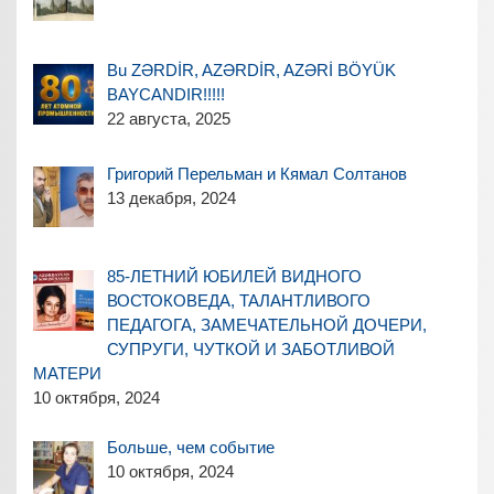
Bu ZƏRDİR, AZƏRDİR, AZƏRİ BÖYÜK
BAYCANDIR!!!!!
22 августа, 2025
Григорий Перельман и Кямал Солтанов
13 декабря, 2024
85-ЛЕТНИЙ ЮБИЛЕЙ ВИДНОГО
ВОСТОКОВЕДА, ТАЛАНТЛИВОГО
ПЕДАГОГА, ЗАМЕЧАТЕЛЬНОЙ ДОЧЕРИ,
СУПРУГИ, ЧУТКОЙ И ЗАБОТЛИВОЙ
МАТЕРИ
10 октября, 2024
Больше, чем событие
10 октября, 2024