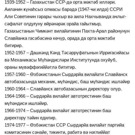
1939-1952 – Газахыстан ССР-дә орта мәктәб илләри.
Аиләнин ҝүнаһсыз олмасы барәдә (1947-ҹи илдә) ССРИ
Али Советинин гәрары чыхыр вә аилә Нахчыванда аҹлыг-
сәфаләт олдуғуну өйрәнәрәк орайа гайытмыр,
Газахыстанын Чимкәнт вилайәтинин Пахта-Арал районунун
Славйанка гәсәбәсинә көчүр, орада да орта мәктәби
битирир.
1952-1957 – Дашкәнд Кәнд Тәсәррүфатынын Ирригасийасы
вә Механикасы Мүһәндисләри Институтунда охуйуб,
ораны мүвәффәгиййәтлә бититир.
1957-1960 – Өзбәкистанын Сырдәрйа вилайәти Славйанск
автобазасында механик, мүһәндис, баш мүһәндис ишләйир
1960-1964 – Славйанск автобазасынын директору олур.
1964-1966 – Сырдәрйа вилайәт автотрестинин баш
мүһәндиси ишләйир.
1966-1974 – Сырдәрйа вилайәт автотрестинин баш
директору тәйин едилир.
1974-1977 – Өзбәкистан ССР Сырдәрйа вилайәт партийа
комитәсинин сәнайе, тикинти, рабитә вә нәглиййат