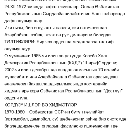
24.ХII.1972-ҹи илдә вәфат етмишләр. Онлар Өзбәкистан
Республикасынын Сырдәрйа вилайәтинин Бахт шәһәриндә
дәфн олунмушлар.
Ики гызы, бир оғлу, алты нәвәси, ики нәтиҹәси вар.
Азәрбайҹан, өзбәк, газах вә рус дилләрини билирди.
ТӘЛТИФЛӘРИ: Бир чох орден вә медалларла тәлтиф
олунмушдур.
О ҹүмләдән: 1985-ҹи илин августунда Корейа Халг
Демократик Республикасынын (КХДР) “Шәрәф” ордени;
2002-ҹи илин декабрында анадан олмасынын 70 иллийи
мүнасибәти илә Азәрбайҹанла Өзбәкистан арасындакы
әлагәләрин йахшылашдырылмасында ҝөстәрдийи
хидмәтләрә ҝөрә Өзбәкистан Республикасынын “Достлуг”
ордени илә.
ҜӨРДҮЈҮ ИШЛӘР ВӘ ХИДМӘТЛӘР
1970-1980 – Өзбәкистан ССР-ин бүтүн нәглиййат
(автомобил, дәмирйол, су) шәбәкәсини ваһид бир системдә
бирләшдирмәклә, онларын фасиләсиз ишләмәсинин вә