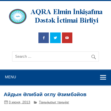
AQRA Elmin
İnkişafına
Dətsək İctimai
Birliyi
MENU
Айдын Әлибәй оғлу Әзимбәйов
3 июня, 2013
Таныјырыг таныјаг