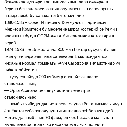
беләликлә йүкләрин дашынмасынын даһа сәмәрәли
йеринә йетирилмәсинә наил олунмасынын әсасларыны
һазырлайыб бу саһәйә тәтбиг етмишдир.
1980-1985 – Совет Иттифагы Коммунист Партийасы
Мәркәзи Комитәси бу мәсәләйә мараг ҝөстәриб вә һәмин
идейанын бүтүн ССРИ-дә тәтбиг едилмәсинә ҝөстәриш
вериб.
1974-1986 – Өзбәкистанда 300 мин һектар сусуз саһәнин
әкин үчүн йарарлы һала салынараг 1 милйондан чох
инсанын нормал тәминаты үчүн Сырдәрйа вилайәтиндә үч
нәһәнҝ обйектин:
— ҝүҹү санийәдә 200 кубметр олан Ҝизак насос
стансийасынын;
— Орта Асийада ән бөйүк истилик електрик
стансийасынын;
— памбыг чийидиндән истеһсал олунан йағ алынмасы үчүн
Јағ Екстаксийа заводунун тикинтисинә рәһбәрлик едиб.
Нәтиҹәдә памбығын 90 фаиздән чох һиссәси машынла
йығылмаға башлады вә инсанларын әмәк шәраити