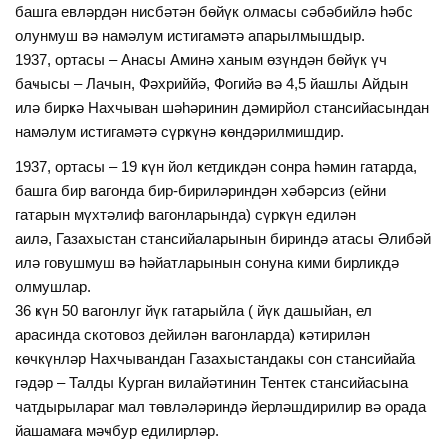
башга евләрдән нисбәтән бөйүк олмасы сәбәбийлә һәбс
олунмуш вә намәлум истигамәтә апарылмышдыр.
1937, ортасы – Анасы Аминә ханым өзүндән бөйүк үч
баҹысы – Лачын, Фәхриййә, Фогийә вә 4,5 йашлы Айдын
илә бирҝә Нахчыван шәһәринин дәмирйол стансийасындан
намәлум истигамәтә сүрҝүнә ҝөндәрилмишдир.
1937, ортасы – 19 ҝүн йол ҝетдикдән сонра һәмин гатарда,
башга бир вагонда бир-бириләриндән хәбәрсиз (ейни
гатарын мүхтәлиф вагонларында) сүрҝүн едилән
аилә, Газахыстан стансийаларынын бириндә атасы Әлибәй
илә говушмуш вә һәйатларынын сонуна кими бирликдә
олмушлар.
36 ҝүн 50 вагонлуг йүк гатарыйла ( йүк дашыйан, ел
арасинда скотовоз дейилән вагонларда) ҝәтирилән
көчкүнләр Нахчывандан Газахыстандакы сон стансийайа
гәдәр – Талды Курган вилайәтинин Тентек стансийасына
чатдырылараг мал төвләләриндә йерләшдирилир вә орада
йашамаға мәҹбур едилирләр.