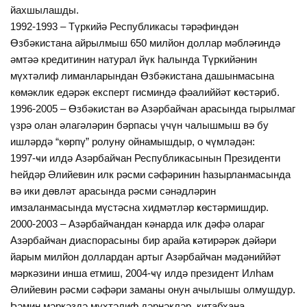
йахшылашды.
1992-1993 – Түркийә Республикасы тәрәфиндән
Өзбәкистана айрылмыш 650 милйон доллар мәбләғиндә
әмтәә кредитинин натурал йүк һалында Түркийәнин
мүхтәлиф лиманларындан Өзбәкистана дашынмасына
көмәклик едәрәк експерт гисминдә фәалиййәт ҝөстәриб.
1996-2005 – Өзбәкистан вә Азәрбайҹан арасында гырылмаг
үзрә олан әлагәләрин бәрпасы үчүн чалышмыш вә бу
ишләрдә “көрпү” ролуну ойнамышдыр, о ҹүмләдән:
1997-ҹи илдә Азәрбайҹан Республикасынын Президенти
Һейдәр Әлийевин илк рәсми сәфәринин һазырланмасында
вә ики дөвләт арасында рәсми сәнәдләрин
имзаланмасында мүстәсна хидмәтләр ҝөстәрмишдир.
2000-2003 – Азәрбайҹандан кәнарда илк дәфә олараг
Азәрбайҹан диаспорасыны бир арайа ҝәтирәрәк дәйәри
йарым милйон доллардан артыг Азәрбайҹан мәдәниййәт
мәркәзини инша етмиш, 2004-ҹү илдә президент Илһам
Әлийевин рәсми сәфәри заманы онун ачылышы олмушдур.
Һәмин мәркәздә мүхтәлиф дәрнәкләр, китабхана,