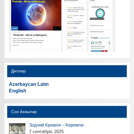
Дилләр
Azərbaycan Latın
English
Сон йазылар
Зодчий Кремля – Керемли
7 сентября, 2025