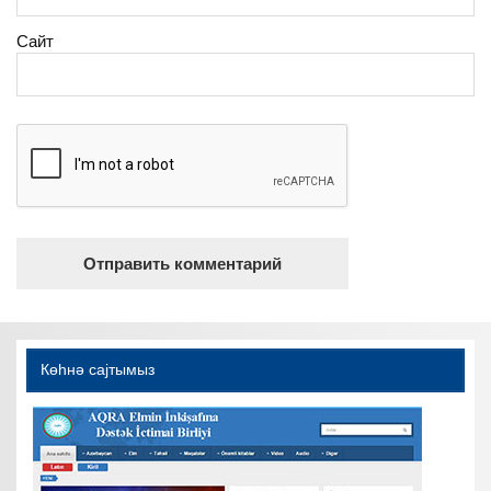
Сайт
Көһнә саjтымыз