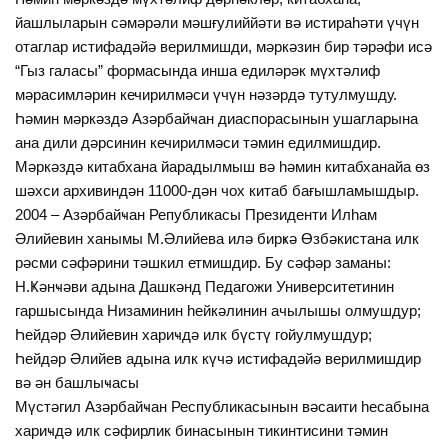
йашлыларын сәмәрәли мәшғулиййәти вә истираһәти үчүн
отаглар истифадәйә верилмишди, мәркәзин бир тәрәфи исә
“Гыз галасы” формасында инша едиләрәк мүхтәлиф
мәрасимләрин кечирилмәси үчүн нәзәрдә тутулмушду.
Һәмин мәркәздә Азәрбайҹан диаспорасынын ушагларына
ана дили дәрсинин кечирилмәси тәмин едилмишдир.
Мәркәздә китабхана йарадылмыш вә һәмин китабханайа өз
шәхси архивиндән 11000-дән чох китаб бағышламышдыр.
2004 – Азәрбайҹан Републикасы Президенти Илһам
Әлийевин ханымы М.Әлийева илә бирҝә Өзбәкистана илк
рәсми сәфәрини тәшкил етмишдир. Бу сәфәр заманы:
Н.Ҝәнҹәви адына Дашкәнд Педагожи Университетинин
гаршысында Низаминин һейкәлинин ачылышы олмушдур;
Һейдәр Әлийевин хариҹдә илк бүстү гойулмушдур;
Һейдәр Әлийев адына илк күчә истифадәйә верилмишдир
вә ән башлыҹасы
Мүстәгил Азәрбайҹан Республикасынын вәсаити һесабына
хариҹдә илк сәфирлик бинасынын тикинтисини тәмин