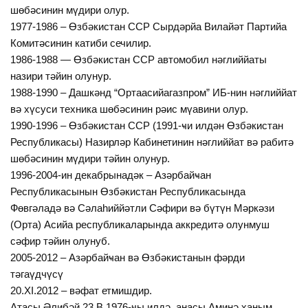
шөбәсинин мүдири олур.
1977-1986 – Өзбәкистан ССР Сырдәрйа Вилайәт Партийа
Комитәсинин катиби сечилир.
1986-1988 — Өзбәкистан ССР автомобил нәглиййаты
назири тәйин олунур.
1988-1990 – Дашкәнд “Ортаасийагазпром” ИБ-нин нәглиййат
вә хүсуси техника шөбәсинин рәис мүавини олур.
1990-1996 – Өзбәкистан ССР (1991-ҹи илдән Өзбәкистан
Республикасы) Назирләр Кабинетинин нәглиййат вә рабитә
шөбәсинин мүдири тәйин олунур.
1996-2004-ин декабрынадәк – Азәрбайҹан
Республикасынын Өзбәкистан Республикасында
Фөвгәладә вә Сәлаһиййәтли Сәфири вә бүтүн Мәркәзи
(Орта) Асийа республикаларында аккредитә олунмуш
сәфир тәйин олунуб.
2005-2012 – Азәрбайҹан вә Өзбәкистанын фәрди
тәгаүдчүсү
20.ХI.2012 – вәфат етмишдир.
Атасы Әлибәй 23.В.1976-ҹы илдә, анасы Аминә ханым