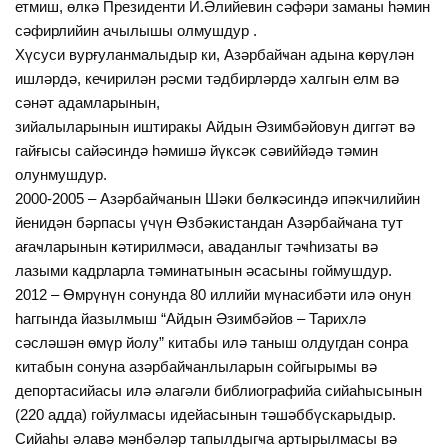
етмиш, өлкә Президенти И.Әлийевин сәфәри заманы һәмин
сәфирлийин ачылышы олмушдур .
Хүсуси вурғуланмалыдыр ки, Азәрбайҹан адына ҝөрүлән
ишләрдә, кечирилән рәсми тәдбирләрдә халгын елм вә
сәнәт адамларынын,
зийалыларынын иштиракы Айдын Әзимбәйовун диггәт вә
гайғысы сайәсиндә һәмишә йүксәк сәвиййәдә тәмин
олунмушдур.
2000-2005 – Азәрбайҹанын Шәки бөлҝәсиндә ипәкчилийин
йенидән бәрпасы үчүн Өзбәкистандан Азәрбайҹана тут
ағаҹларынын ҝәтирилмәси, аваданлыг тәҹһизаты вә
лазыми кадрларла тәминатынын әсасыны гоймушдур.
2012 – Өмрүнүн сонунда 80 иллийи мүнасибәти илә онун
һаггында йазылмыш “Айдын Әзимбәйов – Тарихлә
сәсләшән өмүр йолу” китабы илә таныш олдугдан сонра
китабын сонуна азәрбайҹанлыларын сойгырымы вә
депортасийасы илә әлагәли библиографийа сийаһысынын
(220 адда) гойулмасы идейасынын тәшәббүскарыдыр.
Сийаһы әлавә мәнбәләр тапылдыгҹа артырылмасы вә