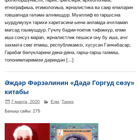
етнографиыа, етимологиыа, жрналистика вə саир елмлəрин
говшағıнда гəлəмə алıнмıшдıр. Мүəллиф өз гаршıсıна
ыурдумузун тарихи хəритəсини ыени анламда ачıгламағı
мəгсəд гоымушдур. Гүҹлү бəдии-поетик тəфəккүр, елми
ишə сонсуз марағı, жрналистлик пешəси ону бу ишə, ачıг
зəхмəтə сөвг етмиш, республикамıзı, хүсусəн Гəнҹəбасар,
Гарабағ бөлүклəрини дөнə-дөнə, гарıш-гарıш гəзмиш,
топонимлəримизи дəриндəн […]
Әждәр Фәрзәлинин «Дәдә Горгуд сөзү»
китабы
7 марта, 2020
Елм
,
Тарих
Бахыш сайы:
275