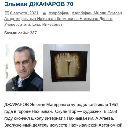
Эльман ДЖАФАРОВ 70
6 августа, 2021
Азәрбајҹан
,
Азәрбајҹан Милли Елмләр
Академијасынын Нахчыван бөлмәси вә Нахчыван Дөвләт
Университети
,
Елм
,
Инҹәсөнәт
Бахыш сайы:
387
ДЖАФАРОВ Эльман Магеррам оглу родился 5 июля 1951
года в городе Нахчыван. Скульптор — художник. В 1968
году окончил школу интернат г. Нахчыван им. А.Агаева.
Заслуженный деятель искусств Нахчыванской Автономной