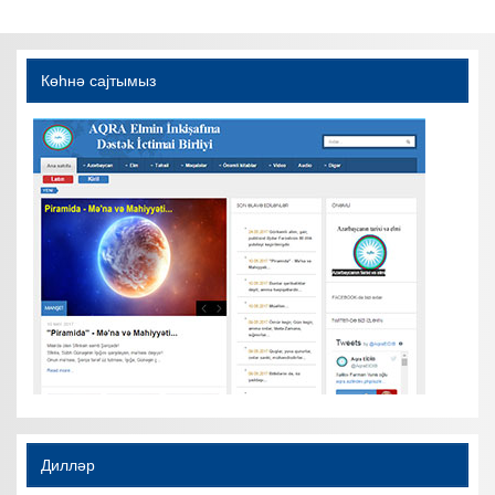
Көһнә саjтымыз
Дилләр