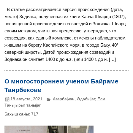
В статье рассматривается версия происхождения (дата,
место) Зодиака, полученная из книги Карла Шварца (1807),
посвященной происхождению созвездий и Зодиака. Шварц
своим методом, учитывая прецессию, утверждает, что
созвездия, как единый комплекс, отмечены наблюдателем,
жившим на берегу Каспийского моря, в городе Баку, 40°
северной широты. Датой происхождения созвездий и
Зодиака он считает 1400 г. до н.э. (или 1400 г. до н. […]
О многостороннем ученом Байраме
Таирбекове
18 августа, 2021
Азәрбајҹан
,
Әдәбијјат
,
Елм
,
Таныјырыг таныјаг
Бахыш сайы:
717