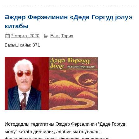
Әждәр Фәрзәлинин «Дәдә Горгуд јолу»
китабы
7 марта, 2020
Елм
,
Тарих
Бахыш сайы:
371
Истедадлы тəдгигатчы Əждəр Фəрзəлинин “Дəдə Горгуд
ыолу” китабı дилчилик, əдəбиыыатшүнаслıг,
фолклоршүнаслıг, тарих, фəлсəфə, археологиыа,