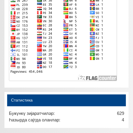
Статистика
Буҝүнкү зијарәтчиләр:
629
Һазырда сајтда оланлар:
4