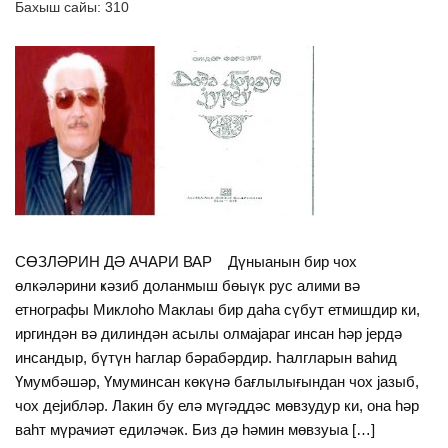
Бахыш сайы:
310
СӨЗЛƏРИН ДƏ АЧАРИ ВАР Дүныанын бир чоx
өлкəлəрини ҝəзиб доланмыш бөыүк рус алими вə
етнографы Миклоһо Маклаы бир даһа сүбут етмишдир ки,
иргиндəн вə дилиндəн асылы олмајараг инсан һəр јердə
инсандыр, бүтүн һаглар бəрабəрдир. Һалгларын ваһид
Үмумбəшəр, Үмуминсан көкүнə бағлылығындан чох јазыб,
чох дејиблəр. Лакин бу елə мүгəддəс мөвзудур ки, она һəр
ваһт мүраҹиəт едилəҹəк. Биз дə һəмин мөвзуыа […]