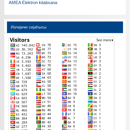
AMEA Elektron kitabxana
Изләјиҹи сијаһысы