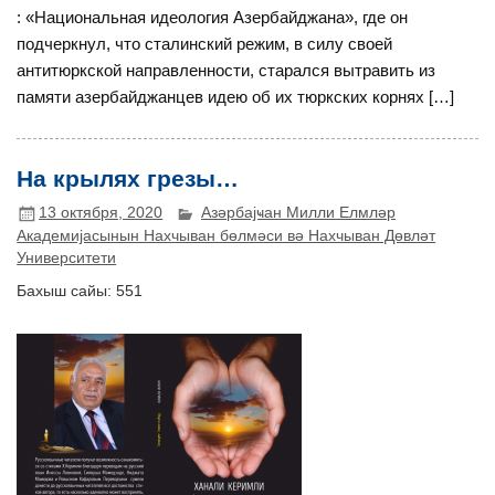
: «Национальная идеология Азербайджана», где он
подчеркнул, что сталинский режим, в силу своей
антитюркской направленности, старался вытравить из
памяти азербайджанцев идею об их тюркских корнях […]
На крылях грезы…
13 октября, 2020
Азәрбајҹан Милли Елмләр
Академијасынын Нахчыван бөлмәси вә Нахчыван Дөвләт
Университети
Бахыш сайы:
551