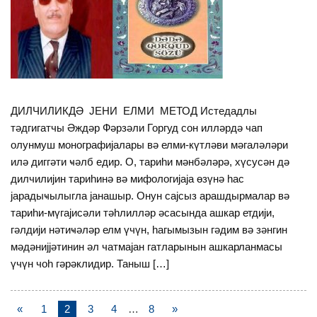
ДИЛЧИЛИКДƏ ЈЕНИ ЕЛМИ МЕТОД Истедадлы
тəдгигатчы Əждəр Фəрзəли Горгуд сон иллəрдə чап
олунмуш монографијалары вə елми-күтлəви мəгалəлəри
илə диггəти ҹəлб едир. О, тариһи мəнбəлəрə, хүсусəн дə
дилчилијин тариһинə вə мифологијаја өзүнə һас
јарадыҹылыгла јанашыр. Онун сајсыз арашдырмалар вə
тариһи-мүгајисəли тəһлиллəр əсасында ашкар етдији,
гəлдији нəтиҹəлəр елм үчүн, һагымызын гəдим вə зəнгин
мəдəнијјəтинин əл чатмајан гатларынын ашкарланмасы
үчүн чоһ гəрəклидир. Таныш […]
«
1
2
3
4
…
8
»