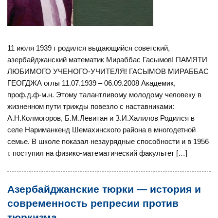
11 июля 1939 г родился выдающийся советский,
азербайджанский математик Мираббас Гасымов! ПАМЯТИ
ЛЮБИМОГО УЧЕНОГО-УЧИТЕЛЯ! ГАСЫМОВ МИРАББАС
ГЕОГДЖА оглы 11.07.1939 – 06.09.2008 Академик,
проф.д.ф-м.н. Этому талантливому молодому человеку в
жизненном пути трижды повезло с наставниками:
А.Н.Колмогоров, Б.М.Левитан и З.И.Халилов Родился в
селе Нариманкенд Шемахинского района в многодетной
семье. В школе показал незаурядные способности и в 1956
г. поступил на физико-математический факультет […]
Азербайджанские тюрки — история и
современность репресии против
тюркизма