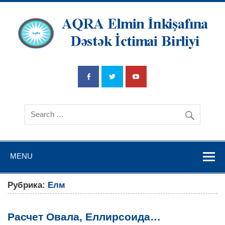
AQRA Elmin
İnkişafına
Dətsək İctimai
Birliyi
MENU
Рубрика:
Елм
Расчет Овала, Еллирсоида…