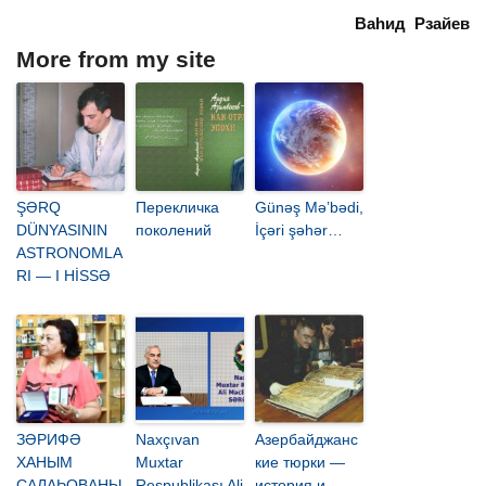
Ваһид Рзайев
More from my site
ŞƏRQ
Перекличка
Günəş Mə’bədi,
DÜNYASININ
поколений
İçəri şəhər…
ASTRONOMLA
RI — I HİSSƏ
ЗӘРИФӘ
Naxçıvan
Азербайджанс
ХАНЫМ
Muxtar
кие тюрки —
САЛАҺОВАНЫ
Respublikası Ali
история и