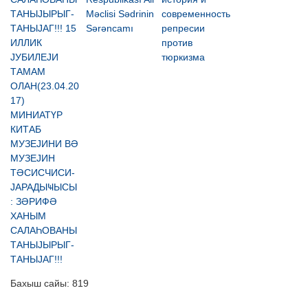
ТАНЫЈЫРЫГ-
Məclisi Sədrinin
современность
ТАНЫЈАГ!!! 15
Sərəncamı
репресии
ИЛЛИК
против
ЈУБИЛЕЈИ
тюркизма
ТАМАМ
ОЛАН(23.04.20
17)
МИНИАТҮР
КИТАБ
МУЗЕЈИНИ ВӘ
МУЗЕЈИН
ТӘСИСЧИСИ-
ЈАРАДЫҸЫСЫ
: ЗӘРИФӘ
ХАНЫМ
САЛАҺОВАНЫ
ТАНЫЈЫРЫГ-
ТАНЫЈАГ!!!
Бахыш сайы:
819