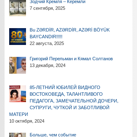
Зодчий Кремля – Керемли
7 сентября, 2025
Bu ZƏRDİR, AZƏRDİR, AZƏRİ BÖYÜK
BAYCANDIR!!!!!
22 августа, 2025
Григорий Перельман и Кямал Солтанов
13 декабря, 2024
85-ЛЕТНИЙ ЮБИЛЕЙ ВИДНОГО
ВОСТОКОВЕДА, ТАЛАНТЛИВОГО
ПЕДАГОГА, ЗАМЕЧАТЕЛЬНОЙ ДОЧЕРИ,
СУПРУГИ, ЧУТКОЙ И ЗАБОТЛИВОЙ
МАТЕРИ
10 октября, 2024
Больше, чем событие