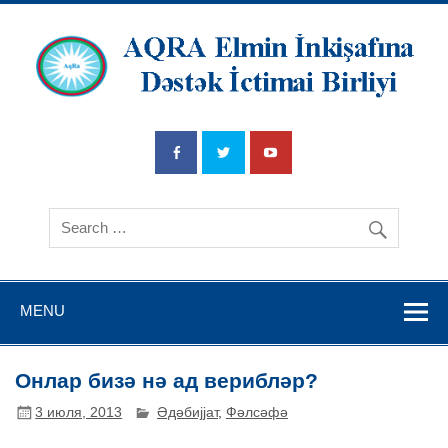
AQRA Elmin
İnkişafına
Dətsək İctimai
Birliyi
MENU
Онлар бизә нә ад верибләр?
3 июля, 2013
Әдәбијјат
,
Фәлсәфә