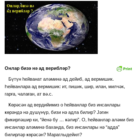
Онлар бизә нә ад верибләр?
Бүтүн һейванат аләминә ад дейиб, ад вермишик.
Һейванлара ад вермишик: ит, пишик, шир, илан, милчәк,
гарға, чалаған, ат вә.с.
Ҝөрәсән ад вердийимиз о һейванлар биз инсанлары
ҝөрәндә нә дүшүнүр, бизи нә адла билир? Јәгин
фикирләшир ки, “йенә бу … ҝәлир”. О, һейванлар аләми биз
инсанлар аләминә баханда, биз инсанлары нә “адда”
билирләр ҝөрәсән? Мараглыдейил?