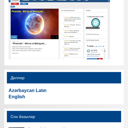
Дилләр
Azərbaycan Latın
English
Сон йазылар