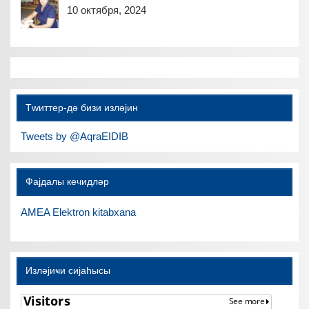
10 октября, 2024
Тwиттер-дә бизи изләјин
Tweets by @AqraEIDIB
Фајдалы кечидләр
AMEA Elektron kitabxana
Изләјиҹи сијаһысы