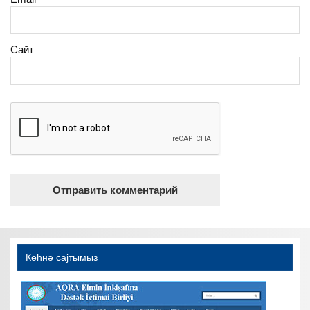
Сайт
Көһнә саjтымыз