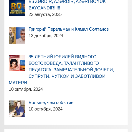
Bu ZƏRDİR, AZƏRDİR, AZƏRİ BÖYÜK
BAYCANDIR!!!!!
22 августа, 2025
Григорий Перельман и Кямал Солтанов
13 декабря, 2024
85-ЛЕТНИЙ ЮБИЛЕЙ ВИДНОГО
ВОСТОКОВЕДА, ТАЛАНТЛИВОГО
ПЕДАГОГА, ЗАМЕЧАТЕЛЬНОЙ ДОЧЕРИ,
СУПРУГИ, ЧУТКОЙ И ЗАБОТЛИВОЙ
МАТЕРИ
10 октября, 2024
Больше, чем событие
10 октября, 2024