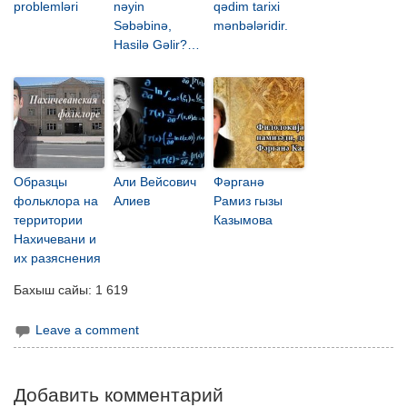
problemləri
nəyin
qədim tarixi
Səbəbinə,
mənbələridir.
Hasilə Gəlir?…
Образцы
Али Вейсович
Фәрганә
фольклора на
Алиев
Рамиз гызы
территории
Казымова
Нахичевани и
их разяснения
Бахыш сайы:
1 619
Leave a comment
Добавить комментарий