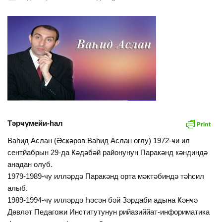
Тәрҹүмейи-һал
Ваһид Аслан (Әсҝәров Ваһид Аслан оғлу) 1972-ҹи ил
сентйабрын 29-да Ҝәдәбәй районунун Паракәнд кәндиндә
анадан олуб.
1979-1989-ҹу илләрдә Паракәнд орта мәктәбиндә тәһсил
алыб.
1989-1994-ҹү илләрдә Һәсән бәй Зәрдаби адына Ҝәнҹә
Дөвләт Педагожи Институтунун рийазиййат-инфориматика