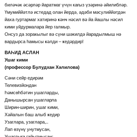
биләҹәк әсәрләр йаратмаг үчүн кағыз үзәринә әйилибләр.
Үмумиййәтлә истедад олан йердә, әдәби мәсулиййәтдән
йаха гуртармаг хатиринә ҝәнҹ нәсил вә йа йашлы нәсил
кими уйдурмалара йер галмыр.
Онсуз да зоракылыг вә сүни шәкилдә йарадылмыш нә
вардырса һамысы ҝәлди – ҝедәрдир!
ВАҺИД АСЛАН
Ушаг кими
(профессор Булудхан Хәлилова)
Сәни сейр едирәм
Телевизйондан
Һәмсөһбәтин ушагларды,
Данышырсан ушагларла
Ширин-ширин, ушаг кими,
Хәйалын баш алыб ҝедир
Узаглара, узаглара,..
Лап өзүнү унутмусан,
Ушаглыға гайытмысан: