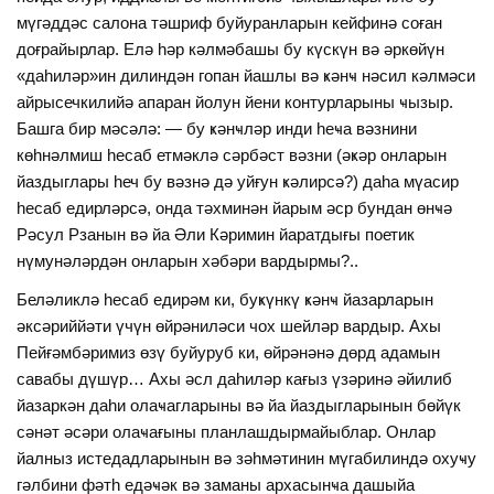
мүгәддәс салона тәшриф буйуранларын кейфинә соған
доғрайырлар. Елә һәр кәлмәбашы бу күскүн вә әркөйүн
«даһиләр»ин дилиндән гопан йашлы вә ҝәнҹ нәсил кәлмәси
айрысечкилийә апаран йолун йени контурларыны ҹызыр.
Башга бир мәсәлә: — бу ҝәнҹләр инди һеҹа вәзнини
көһнәлмиш һесаб етмәклә сәрбәст вәзни (әҝәр онларын
йаздыглары һеч бу вәзнә дә уйғун ҝәлирсә?) даһа мүасир
һесаб едирләрсә, онда тәхминән йарым әср бундан өнҹә
Рәсул Рзанын вә йа Әли Кәримин йаратдығы поетик
нүмунәләрдән онларын хәбәри вардырмы?..
Беләликлә һесаб едирәм ки, буҝүнкү ҝәнҹ йазарларын
әксәриййәти үчүн өйрәниләси чох шейләр вардыр. Ахы
Пейғәмбәримиз өзү буйуруб ки, өйрәнәнә дөрд адамын
савабы дүшүр… Ахы әсл даһиләр кағыз үзәринә әйилиб
йазаркән даһи олаҹагларыны вә йа йаздыгларынын бөйүк
сәнәт әсәри олаҹағыны планлашдырмайыблар. Онлар
йалныз истедадларынын вә зәһмәтинин мүгабилиндә охуҹу
гәлбини фәтһ едәҹәк вә заманы архасынҹа дашыйа