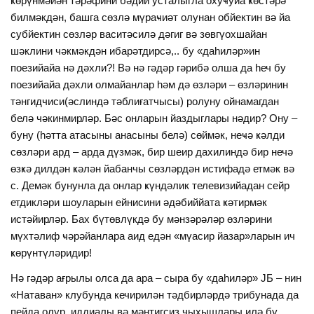
ҝөрүнмәйән тәрәфини бәдии усталыгла охуҹуйа ҝөстәрә
билмәкдән, башга сөзлә мүраҹиәт олунан обйектин вә йа
субйектин сөзләр васитәсилә дәгиг вә зөвгүохшайан
шәклини чәкмәкдән ибарәтдирсә,.. бу «даһиләр»ин
поезийайа нә дәхли?! Вә нә гәдәр гәрибә олша да һеч бу
поезийайа дәхли олмайанлар һәм дә өзләри – өзләринин
тәнгидчиси(әслиндә тәблиғатчысы) ролуну ойнамагдан
белә чәкинмирләр. Бәс онларын йаздыглары нәдир? Ону –
буну (һәтта атасыны анасыны белә) сөймәк, неҹә ҝәлди
сөзләри ард – арда дүзмәк, бир шеир дахилиндә бир нечә
өзҝә дилдән ҝәлән йабанчы сөзләрдән истифадә етмәк вә
с. Демәк бунунла да онлар ҝүндәлик телевизийадан сейр
етдикләри шоуларын ейнисини әдәбиййата ҝәтирмәк
истәйирләр. Бах бүтөвлүкдә бу мәнзәрәләр өзләрини
мүхтәлиф ҹәрәйанлара аид едән «мүасир йазар»ларын ич
ҝөрүнтүләридир!
Нә гәдәр ағрылы олса да ара – сыра бу «даһиләр» ЈБ – нин
«Натаван» клубунда кечирилән тәдбирләрдә трибунада да
пейда олур, иддиалы вә мәнтигсиз чыхышлары илә бу