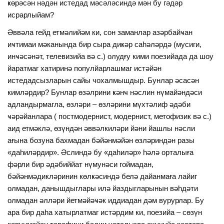
ҝөрәсән нәдән истедад мәсәләсиндә мән бу гәдәр
исрарлыйам?
Әввәла гейд етмәлийәм ки, сон заманлар азәрбайҹан
иҹтимаи мәканында бир сыра диҝәр саһәләрдә (мусиги,
инҹәсәнәт, телевизийа вә с.) олудғу кими поезийада да шоу
йаратмаг хатиринә популйарлашмаг истәйән
истедадсызларын сайы чохалмышдыр. Бунлар әсасән
кимләрдир? Бунлар өзәлрини ҝәнҹ нәслин нүмайәндәси
адландырмагла, өзләри – өзләрини мүхтәлиф әдәби
ҹәрәйанлара ( постмодернист, модернист, метофизик вә с.)
аид етмәклә, өзүндән әввәлкиләри йәни йашлы нәсли
ағына бозуна бахмадан бәйәнмәйән өзләриндән разы
«даһиләрдир». Әслиндә бу «даһиләр» һәлә орталыға
фәрли бир әдәбиййат нүмунәси гоймадан,
бәйәнмәдикләринин көлҝәсиндә белә дайанмаға лайиг
олмадан, данышдыглары илә йаздыгларынын вәһдәти
олмадан әлләри йетмәйәҹәк иддиадан дәм вурурлар. Бу
ара бир даһа хатырлатмаг истәрдим ки, поезийа – сөзүн