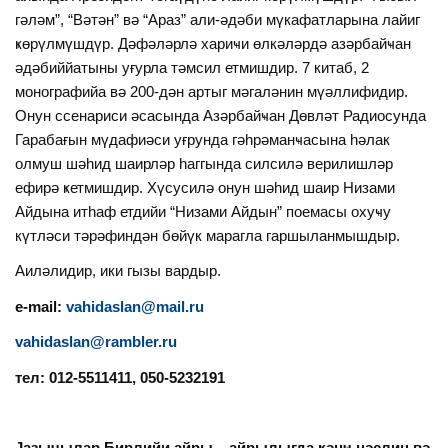
гәләм”, “Вәтән” вә “Араз” али-әдәби мүкафатларына лайиг
ҝөрүлмүшдүр. Дәфәләрлә хариҹи өлкәләрдә азәрбайҹан
әдәбиййатыны уғурла тәмсил етмишдир. 7 китаб, 2
монографийа вә 200-дән артыг мәгаләнин мүәллифидир.
Онун ссенариси әсасында Азәрбайҹан Дөвләт Радиосунда
Гарабағын мүдафиәси уғрунда гәһрәманҹасына һәлак
олмуш шәһид шаирләр һаггында силсилә верилишләр
ефирә ҝетмишдир. Хүсусилә онун шәһид шаир Низами
Айдына итһаф етдийи “Низами Айдын” поемасы охуҹу
күтләси тәрәфиндән бөйүк марагла гаршыланмышдыр.
Аиләлидир, ики гызы вардыр.
е-mail:
vahidaslan@mail.ru
vahidaslan@rambler.ru
тел: 012-5511411, 050-5232191
Јазычылар Бирлийи айры – айрылыгда ҝәнҹ нәслин вә