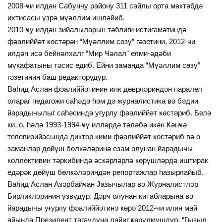
2008-ҹи илдән Сабунчу району 311 сайлы орта мәктәбдә
ихтисасы үзрә мүәллим ишләйиб.
2010-ҹу илдән зийалыларын тәблиғи истигамәтиндә
фәалиййәт ҝөстәрән “Мүәллим сөзү” гәзетини, 2012-ҹи
илдән исә бейнәлхалг “Мир Ҹәлал” елми-әдәби
мүкафатыны тәсис едиб. Ейни заманда “Мүәллим сөзү”
гәзетинин баш редакторудур.
Ваһид Аслан фәалиййәтинин илк дөврләриндән паралел
олараг педагожи саһәдә һәм дә журналистика вә бәдии
йарадыҹылыг саһәсиндә уғурлу фәалиййәт ҝөстәриб. Белә
ки, о, һәлә 1993-1994-ҹү илләрдә тәләбә икән Ҝәнҹә
телевизийасында диктор кими фәалиййәт ҝөстәриб вә о
заманлар дөйүш бөлҝәләринә езам олунан йарадыҹы
коллективин тәркибиндә әсҝәрләрлә ҝөрүшләрдә иштирак
едәрәк дөйүш бөлҝәләриндән репортажлар һазырлайыб.
Ваһид Аслан Азәрбайҹан Јазычылар вә Журналистләр
Бирликләринин үзвүдүр. Дәрҹ олунан китабларына вә
йарадыҹы уғурлу фәалиййәтинә ҝөрә 2012-ҹи илин май
айында Президент тәгаүдүнә лайиг ҝөрүлмүшдүр. “Гызыл