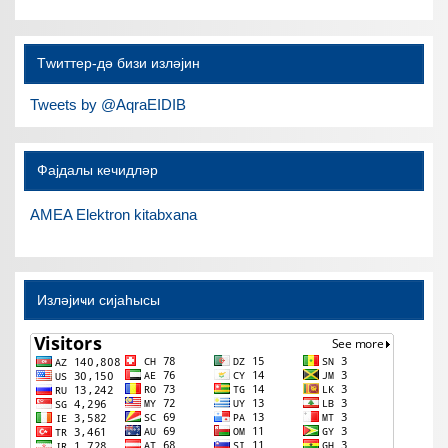
Тwиттер-дә бизи изләјин
Tweets by @AqraEIDIB
Фајдалы кечидләр
AMEA Elektron kitabxana
Изләјиҹи сијаһысы