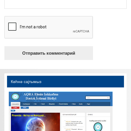
Көһнә саjтымыз