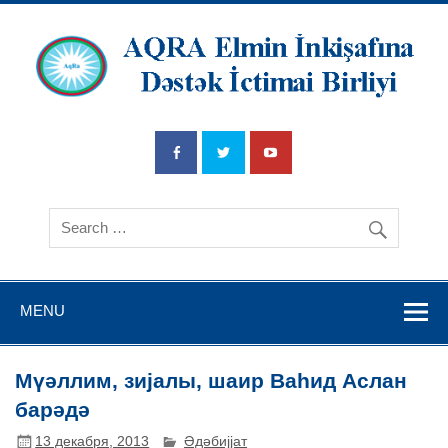
AQRA Elmin
İnkişafına
Dətsək İctimai
Birliyi
MENU
Мүәллим, зијалы, шаир Ваһид Аслан
барәдә
13 декабря, 2013
Әдәбијјат