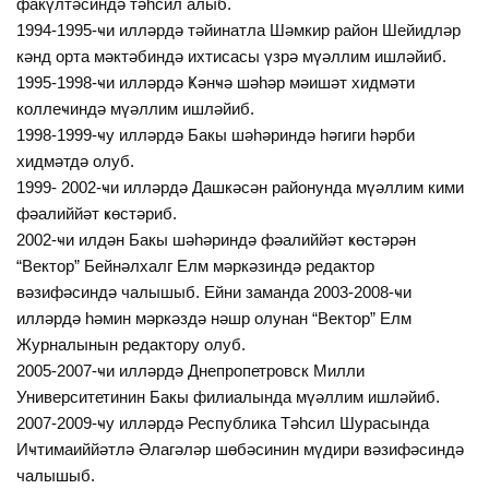
факүлтәсиндә тәһсил алыб.
1994-1995-ҹи илләрдә тәйинатла Шәмкир район Шейидләр
кәнд орта мәктәбиндә ихтисасы үзрә мүәллим ишләйиб.
1995-1998-ҹи илләрдә Ҝәнҹә шәһәр мәишәт хидмәти
коллеҹиндә мүәллим ишләйиб.
1998-1999-ҹу илләрдә Бакы шәһәриндә һәгиги һәрби
хидмәтдә олуб.
1999- 2002-ҹи илләрдә Дашкәсән районунда мүәллим кими
фәалиййәт ҝөстәриб.
2002-ҹи илдән Бакы шәһәриндә фәалиййәт ҝөстәрән
“Вектор” Бейнәлхалг Елм мәркәзиндә редактор
вәзифәсиндә чалышыб. Ейни заманда 2003-2008-ҹи
илләрдә һәмин мәркәздә нәшр олунан “Вектор” Елм
Журналынын редактору олуб.
2005-2007-ҹи илләрдә Днепропетровск Милли
Университетинин Бакы филиалында мүәллим ишләйиб.
2007-2009-ҹу илләрдә Республика Тәһсил Шурасында
Иҹтимаиййәтлә Әлагәләр шөбәсинин мүдири вәзифәсиндә
чалышыб.