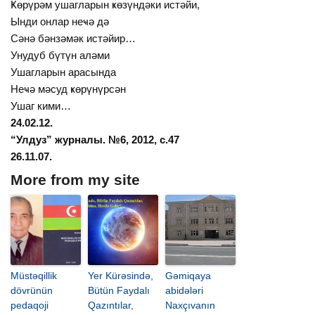
Ҝөрүрәм ушагларын ҝөзүндәки истәйи,
Ынди онлар неҹә дә
Сәнә бәнзәмәк истәйир…
Унудуб бүтүн аләми
Ушагларын арасында
Неҹә мәсуд ҝөрүнүрсән
Ушаг кими…
24.02.12.
“Улдуз” журналы. №6, 2012, с.47
26.11.07.
More from my site
Müstəqillik
Yer Kürəsində,
Gəmiqaya
dövrünün
Bütün Faydalı
abidələri
pedaqoji
Qazıntılar,
Naxçıvanın