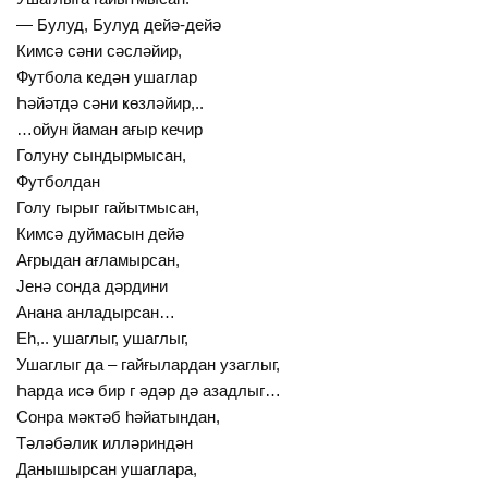
— Булуд, Булуд дейә-дейә
Кимсә сәни сәсләйир,
Футбола ҝедән ушаглар
Һәйәтдә сәни ҝөзләйир,..
…ойун йаман ағыр кечир
Голуну сындырмысан,
Футболдан
Голу гырыг гайытмысан,
Кимсә дуймасын дейә
Ағрыдан ағламырсан,
Јенә сонда дәрдини
Анана анладырсан…
Еһ,.. ушаглыг, ушаглыг,
Ушаглыг да – гайғылардан узаглыг,
Һарда исә бир г әдәр дә азадлыг…
Сонра мәктәб һәйатындан,
Тәләбәлик илләриндән
Данышырсан ушаглара,