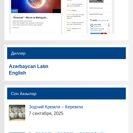
Дилләр
Azərbaycan Latın
English
Сон йазылар
Зодчий Кремля – Керемли
7 сентября, 2025