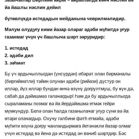
йа йашлы нәслин дейил
бүтөвлүкдә истедадын мейданына чеврилмәлидир.
Мәлум олудуғу кими йазар олараг әдәби мүһитдә уғур
газанмаг үчүн үч башлыҹа шәрт зәруридир:
1. истедад
2. әдәби дил
3. зәһмәт
Бу үч ардыҹыллыгдан (үнсүрдән) ибарәт олан бирмәналы
(биргиймәтли) тәйин олунан әдәби (рийази) дүстур он
илләр, йүз илләр бундан өнҹә өзүнү доғрултмуш, бу ҝүн дә,
сабаһ да дәйишмәз галаҹагдыр! Һәм дә бу ардыҹыллыгда
сыраламаны позмаг вә йа йердәйишмә етмәк гейри
мүмкүндүр. Белә олан һалда газанылаҹаг уғур сүни вә йа
өтәри олаҹагдыр. Охуҹу гәлбини фәтһ етмәйә, әдәби
мүһити өзүнә доғру ҹанландырмаға йетәнәкли йазар олмаг
үчүн истедад вә йенә дә истедад ән ваҹиб шәртдир. Бәс