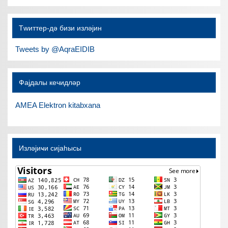
Тwиттер-дә бизи изләјин
Tweets by @AqraEIDIB
Фајдалы кечидләр
AMEA Elektron kitabxana
Изләјиҹи сијаһысы