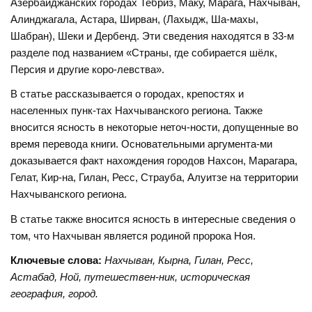
Азербайджанских городах Тебриз, Маку, Марага, Нахчыван,
Алинджагала, Астара, Ширван, (Лахыдж, Ша-махы,
Шабран), Шеки и Дербенд. Эти сведения находятся в 33-м
разделе под названием «Страны, где собирается шёлк,
Персия и другие коро-левства».
В статье рассказывается о городах, крепостях и
населенных пунк-тах Нахчыванского региона. Также
вносится ясность в некоторые неточ-ности, допущенные во
время перевода книги. Основательными аргумента-ми
доказывается факт нахождения городов Нахсон, Марагара,
Гелат, Кир-на, Гилан, Ресс, Страуба, Алуитзе на территории
Нахчыванского региона.
В статье также вносится ясность в интересные сведения о
том, что Нахчыван является родиной пророка Ноя.
Ключевые слова:
Нахчыван, Кырна, Гилан, Ресс,
Астабад, Ной, путешествен-ник, историческая
география, город
.