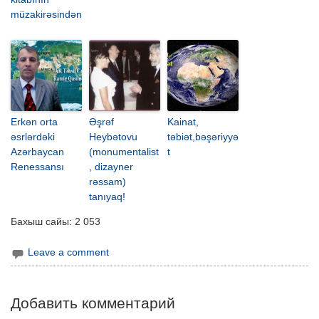
müzakirəsindən
Erkən orta
Əşrəf
Kainat,
əsrlərdəki
Heybətovu
təbiət,bəşəriyyə
Azərbaycan
(monumentalist
t
Renessansı
, dizayner
rəssam)
tanıyaq!
Бахыш сайы:
2 053
Leave a comment
Добавить комментарий