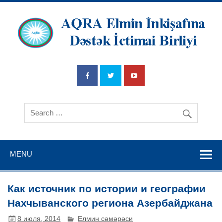
AQRA Elmin
İnkişafına
Dətsək İctimai
Birliyi
MENU
Как источник по истории и географии
Нахчыванского региона Азербайджана
8 июля, 2014
Елмин сәмәрәси