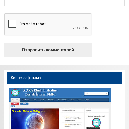
Көһнә саjтымыз