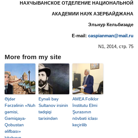
НАХЧЫВАНСКОЕ ОТДЕЛЕНИЕ НАЦИОНАЛЬНОЙ
АКАДЕМИИ НАУК АЗЕРБАЙДЖАНА
Э
льнур
К
е
льбизаде
E-mail:
caspianman@mail.ru
N1, 2014, стр. 75
More from my site
Əjdər
Eynəli bəy
AMEA Folklor
Fərzəlinin «Nuh
Sultanov irsinin
İnstitutu Elmi
gəmisi,
tədqiqi
Şurasının
Gəmiqaya-
tarixindən
növbəti iclası
Qobustan
keçirilib
əlifbası»
kitabının