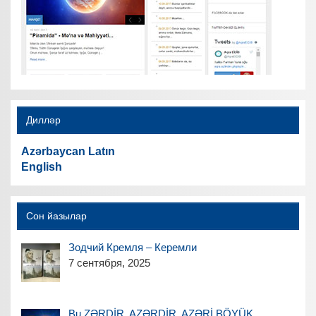
Дилләр
Azərbaycan Latın
English
Сон йазылар
Зодчий Кремля – Керемли
7 сентября, 2025
Bu ZƏRDİR, AZƏRDİR, AZƏRİ BÖYÜK