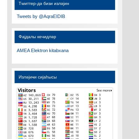
Тwиттер-дә бизи изләјин
Tweets by @AqraEIDIB
Фајдалы кечидләр
AMEA Elektron kitabxana
Изләјиҹи сијаһысы