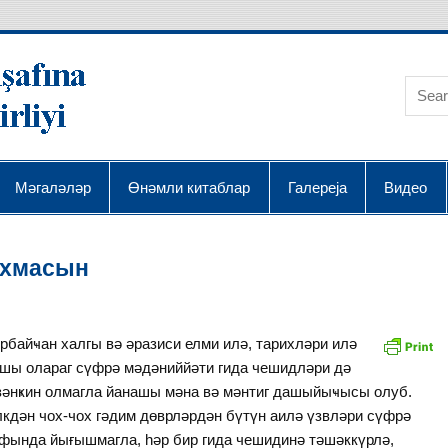
AQRA Elmin İnkişafı
Мәгаләләр
Өнәмли китаблар
Галереја
Видео
ыхмасын
байҹан халгы вә әразиси елми илә, тарихләри илә
шы олараг сүфрә мәдәниййәти гида чешидләри дә
зәнҝин олмагла йанашы мәна вә мәнтиг дашыйыҹысы олуб.
ән чох-чох гәдим дөврләрдән бүтүн аилә үзвләри сүфрә
фында йығышмагла, һәр бир гида чешидинә тәшәккүрлә,