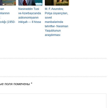
van
Nəsirəddin Tusi
M. F. Axundov,
mlarının
və Azərbaycanda
Polşa üsyançıları,
t
astronomiyanın
sovet
cılığı (1950-
inkişafı — II hissə
mənbələrində
təhriflər- Nəsiman
Yaqublunun
araşdırması
ые поля помечены
*