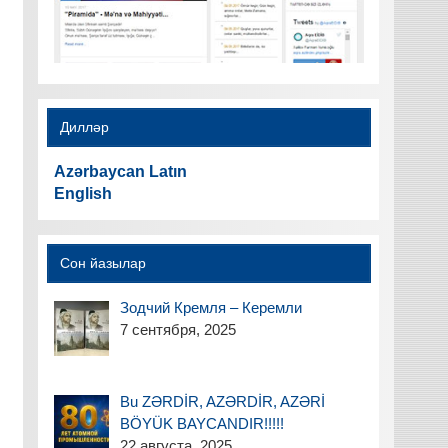
Дилләр
Azərbaycan Latın
English
Сон йазылар
Зодчий Кремля – Керемли
7 сентября, 2025
Bu ZƏRDİR, AZƏRDİR, AZƏRİ
BÖYÜK BAYCANDIR!!!!!
22 августа, 2025