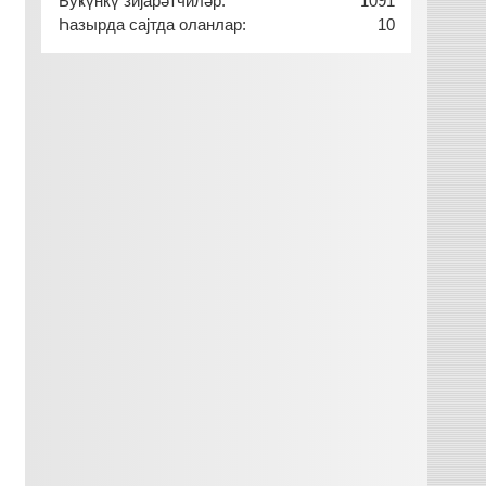
Буҝүнкү зијарәтчиләр:
1091
Һазырда сајтда оланлар:
10