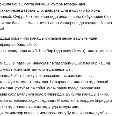
зишлә йанашмагла йанашы, сүфрә әтрафындан
айанилкин давраныш о, давранышла дүшүнҹә вә мәна
аныб. Сүфрәйә ҝәтирилән гида илкдән аилә бөйүкләрин бир
зишлә йанашылмасы кичик аилә үзвләринә дә өзүндән йашҹа
ыб.
йаддаш рәмзи илә йанашы онларын инсан варлығындан
рафындан башлайыб.
 чешидләри олуб. Һәр бир гида нөвү (йемәк) гида хатиринә
йанашы о, гиданын мәнасы илә гидаланмышыг. Һәр бир чешид
дуғумуз мәна мәнтиги илә гидаланмышыг.
ә башлайыб, тәшәккүрлә, нәвазишлә тамамламышыг.
лиси ун мәмулатларындан һазырланан гида илә гидаланыб.
тә едән рүтубәт вә сойуг күләкләрин вүҹуд һәрарәтини
ини сахламаг үчүн әсас билинирди. Бунунла йанашы әнҹир,
 сағлам олмасына хидмәт едирди. Мараглы һаллардан бири дә о
ләрлә гидаланмаг лазым олдуғуда мәлум иди.
и. Һамамлар иншасы мемарлыг үслубу илә йанашы, күмбәз