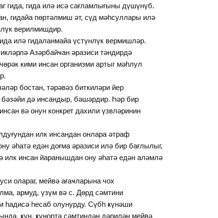
аг гида, гида илә исә сағламлығыны дүшүнүб.
ан, гидайа пөртәлмиш әт, сүд мәһсуллары илә
үнлүк верилмишдир.
ида илә гидаланмайа үстүнлүк вермишләр.
икләрлә Азәрбайҹан әразиси тәндирдә
өрәк кими инсан организми артыг мәһлул
р.
ләр бостан, тәрәвәз биткиләри йер
 бәзәйи дә инсандыр, бәшәрдир. Һәр бир
 инсан вә онун конкрет дахили үзвләринин
лдуғундан илк инсандан онлара әтраф
ону әһатә едән доғма әразиси илә бир бағлылыг,
ә илк инсан йаранышдан ону әһатә едән аләмлә
уси олараг, мейвә ағаҹларына чох
а, армуд, үзүм вә с. Дөрд сәмтини
м һадисә һесаб олунурду. Сүбһ ҝүнәши
ында, ҝүн, ҝүнорта сәмтиндән дәрилән мейвә