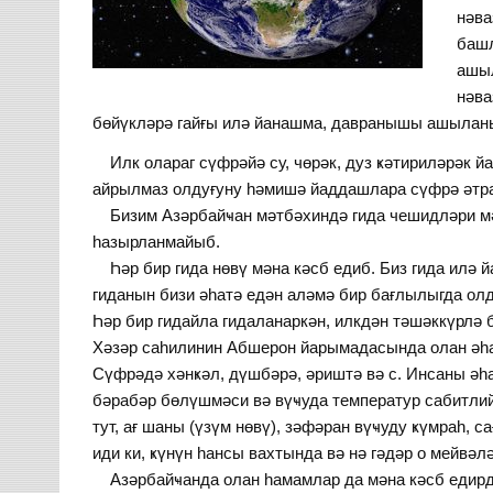
нәва
башл
ашыл
нәва
бөйүкләрә гайғы илә йанашма, давранышы ашылан
Илк олараг сүфрәйә су, чөрәк, дуз ҝәтириләрәк 
айрылмаз олдуғуну һәмишә йаддашлара сүфрә әт
Бизим Азәрбайҹан мәтбәхиндә гида чешидләри мәна
һазырланмайыб.
Һәр бир гида нөвү мәна кәсб едиб. Биз гида илә 
гиданын бизи әһатә едән аләмә бир бағлылыгда ол
Һәр бир гидайла гидаланаркән, илкдән тәшәккүрл
Хәзәр саһилинин Абшерон йарымадасында олан әһа
Сүфрәдә хәнҝәл, дүшбәрә, әриштә вә с. Инсаны әһа
бәрабәр бөлүшмәси вә вүҹуда температур сабитлий
тут, ағ шаны (үзүм нөвү), зәфәран вүҹуду ҝүмраһ,
иди ки, ҝүнүн һансы вахтында вә нә гәдәр о мейвә
Азәрбайҹанда олан һамамлар да мәна кәсб едирд