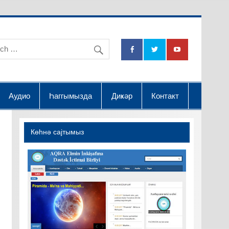
na Dətsək İctimai Birliyi
Аудио
Һаггымызда
Диҝәр
Контакт
Көһнә саjтымыз