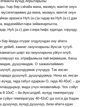
 етмәклә вүҹуд Ағрыларыны
ы. Һәр бир саһәйә мәна, мәзмун, мәнтиг онун
мусигиләримиз дә мәна, мәзмун, мәнтиг онун
ан әразиси Нуһ (ә.с)а гәдәр вә Нуһ (ә.с) дан
а, мәдәниййәтләрә зийанкарлыгла,
әр, Нуһ (ә.с) дан сонра һифс едилди, горунду.
бир йердә отураг олдуғундан ону әһатә
ат дейиб, каинат ганунларыны йүксәк тутуб.
каинатын шәрт вә ганунларына уйғун олуб.
 олмушуг ки, әтрафымыза пай вермишик, бәхш
демәдик, дүшүнмәдик. О зәнҝинлийимиз
үшүнүб, дүшүндүрмәк үчүндүр. Тәк инсан
ләридә дүшүнүб, дүшүндүрмүр. Неҹә ки, инсан
вүҹуд, гида гәбул едәркән О, гида 40-45oC – дә
унлашдырыр, мәдә үчүн низамлайыр. Чох сойуг
а 8-10oC – йә йүксәлдиб, вүҹуд температуру
и суйун температуру 40-42oC-дә олса да бәдән
ш дүшүнүр, вүҹуд дүшүнүр, бизи әһатә едән