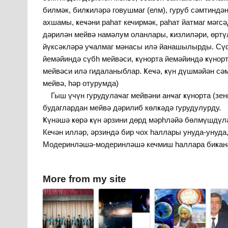
билмәк, билҝиләрә говушмаг (елм), гуруб сәмтиндә
ахшамы, ҝеҹәни раһат кечирмәк, раһат йатмаг мәгс
дәрилән мейвә намәлум оланлары, ҝизлиләри, өртүл
йүксәкләрә уҹалмаг мәнасы илә йанашылырды. Сүф
йемәйиндә сүбһ мейвәси, ҝүнорта йемәйиндә ҝүнорт
мейвәси илә гидаланыблар. Ҝеҹә, ҝүн дүшмәйән сә
мейвә, һәр отурумда)
Гыш үчүн гурудулаҹаг мейвәни анҹаг ҝүнорта (зен
будаглардан мейвә дәрилиб көлҝәдә гурудулурду.
Ҝүнәшә ҝөрә ҝүн әрзини дөрд мәрһләйә бөлмүшдүләр
Кечән илләр, әрзиндә бир чох һаллары унуда-унуд
Модеринләшә-модеринләшә кечмиш һаллара биҝанә
More from my site