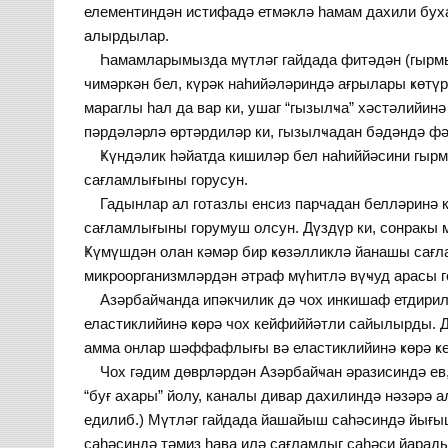
елементиндән истифадә етмәклә һамам дахили буха
алырдылар.
Һамамларымызда мүтләг гайдада фитәдән (гырмыз
чимәркән бел, күрәк наһийәләриндә ағрылары ҝөтү
мараглы һал да вар ки, ушаг “гызылҹа” хәстәлийин
пәрдәләрлә өртәрдиләр ки, гызылҹадан бәдәндә фә
Ҝүндәлик һәйатда кишиләр бел наһиййәсини гырмы
сағламлығыны горусун.
Гадынлар ал готазлы енсиз парчадан белләринә к
сағламлығыны горумуш олсун. Дүздүр ки, сонракы
Ҝүмүшдән олан кәмәр бир ҝөзәлликлә йанашы сағл
микроорганизмләрдән әтраф мүһитлә вүҹуд арасы г
Азәрбайҹанда ипәкчилик дә чох инкишаф етдири
еластиклийинә ҝөрә чох кейфиййәтли сайылырды. Д
амма онлар шәффафлығы вә еластиклийинә ҝөрә ҝ
Чох гәдим дөврләрдән Азәрбайҹан әразисиндә ев, 
“буғ ахары” йолу, каналы дивар дахилиндә нәзәрә
едилиб.) Мүтләг гайдада йашайыш саһәсиндә йығы
саһәсиндә тәмиз һава илә сағламлыг саһәси йарады