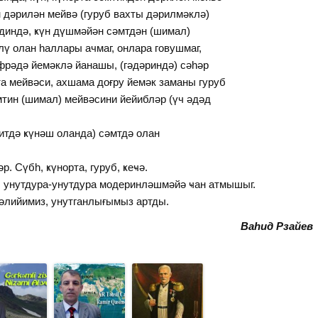
н дәрилән мейвә (гуруб вахты дәрилмәклә)
әдиндә, ҝүн дүшмәйән сәмтдән (шимал)
ү олан һаллары ачмаг, онлара говушмаг,
рәдә йемәклә йанашы, (гәдәриндә) сәһәр
а мейвәси, ахшама доғру йемәк заманы гуруб
мтин (шимал) мейвәсини йейибләр (үч әдәд
итдә ҝүнәш оланда) сәмтдә олан
. Сүбһ, ҝүнорта, гуруб, ҝеҹә.
а, унутдура-унутдура модеринләшмәйә ҹан атмышыг.
лийимиз, унутганлығымыз артды.
Ваһид Рзайев