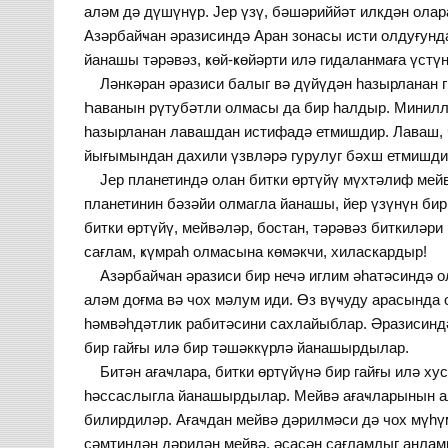
аләм дә дүшүнүр. Јер үзү, бәшәриййәт илкдән олар
Азәрбайҹан әразисиндә Аран зонасы исти олдуғунд
йанашы тәрәвәз, ҝөй-ҝөйәрти илә гидаланмаға үст
Ләнкәран әразиси балыг вә дүйүдән һазырланан г
Һаванын рүтубәтли олмасы да бир һалдыр. Минилл
һазырланан лавашдан истифадә етмишдир. Лаваш, ч
йығымындан дахили үзвләрә гурулуг бәхш етмишди
Јер планетиндә олан битки өртүйү мүхтәлиф мейвә
планетинин бәзәйи олмагла йанашы, йер үзүнүн бир
битки өртүйү, мейвәләр, бостан, тәрәвәз биткиләри
сағлам, ҝүмраһ олмасына көмәкчи, хиласкардыр!
Азәрбайҹан әразиси бир нечә иглим әһатәсиндә о
аләм доғма вә чох мәлум иди. Өз вүҹуду арасында 
һәмвәһдәтлик рабитәсини сахлайыблар. Әразисинд
бир гайғы илә бир тәшәккүрлә йанашырдылар.
Битән ағаҹлара, битки өртүйүнә бир гайғы илә хус
һәссаслыгла йанашырдылар. Мейвә ағаҹларынын алм
билирдиләр. Ағаҹдан мейвә дәрилмәси дә чох мүһү
сәмтиндән дәрилән мейвә, әсасән сағламлыг анлам