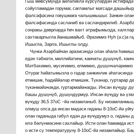
Гыш мөвсүмүндә аиләликлә күрсүләрдән истифадә
сойугламадан горумаг, сағламлыг мәгсәди дашыйырд
фәлсәфәсинә говушмаға чалышмышыг. Зәнҝин олан 
фәлсәфәсиндә сәсләниб вә сәсләндирилиб. Азәрбайҹ
сонракы дөврләрдә һеч вахт әтрафымызда, халглар
сахтакарлыгла йанашмайыб. Әразимиз Нуһ (ә.с)а гәд
Ишыгла, Зәрлә, Ишыглы олду.
Чүнки Азәрбайҹан әразисиндә олан әһали һәмишә 
едән тәбиәти, миллийәтини, каинаты дүшүнүб, каин
Мәтбәхимиз, мусигимиз, елмимиз, дүшүнҹәләримиз 
Отураг һәйатымызла о гәдәр зәнҝинлик әһатәсиндә
етмишик, һәдиййәләр етмишик. Түкәнәр, гуртарар 
түкәнмәйәҹәкди, гуртармайаҹагды. Инсан вүҹуду д
башы дүшүнүб, дүшүндүрмүр. Инсан вүҹуду вә үзв
вүҹуду 36,5 37oC –йә низамланыб. Бу низамланмыш 
олмуш олса да инсан мәдәси гиданы 8-10oC-йә уйғ
олан гиданыда гәбул едән дә вүҹудумуз о, гиданы д
илә бөлүнмәсини сахлайыр. Исти олан һамамда ист
о исти су температуруну 8-10oC-йә низамлайыр. Ба