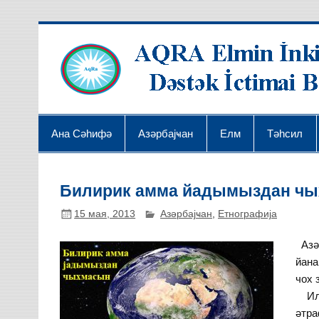
Ана Сәһифә
Азәрбајҹан
Елм
Тәһсил
Билирик амма йадымыздан ч
15 мая, 2013
Азәрбајҹан
,
Етнографија
Азәр
йана
чох 
Илкд
әтра