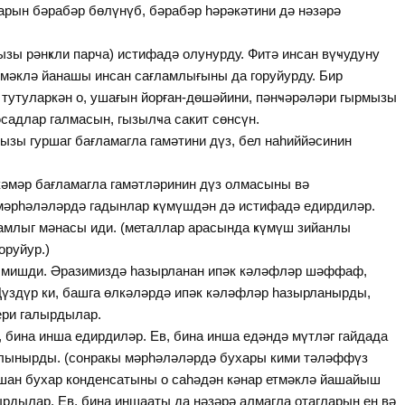
рын бәрабәр бөлүнүб, бәрабәр һәрәкәтини дә нәзәрә
ы рәнҝли парча) истифадә олунурду. Фитә инсан вүҹудуну
рмәклә йанашы инсан сағламлығыны да горуйурду. Бир
ә тутуларкән о, ушағын йорған-дөшәйини, пәнҹәрәләри гырмызы
садлар галмасын, гызылҹа сакит сөнсүн.
зы гуршаг бағламагла гамәтини дүз, бел наһиййәсинин
әмәр бағламагла гамәтләринин дүз олмасыны вә
 мәрһәләләрдә гадынлар ҝүмүшдән дә истифадә едирдиләр.
амлыг мәнасы иди. (металлар арасында ҝүмүш зийанлы
оруйур.)
лмишди. Әразимиздә һазырланан ипәк кәләфләр шәффаф,
үздүр ки, башга өлкәләрдә ипәк кәләфләр һазырланырды,
ери галырдылар.
бина инша едирдиләр. Ев, бина инша едәндә мүтләг гайдада
 алынырды. (сонракы мәрһәләләрдә бухары кими тәләффүз
шан бухар конденсатыны о саһәдән кәнар етмәклә йашайыш
рдылар. Ев, бина иншааты да нәзәрә алмагла отагларын ен вә