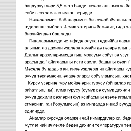
һүндүрлүкләри 5,5 метр һәдди нәзәрә алынмагла й
сабит сахламагла имкан верирди.
Нәнәләримиз, бабаларымыз биз азәрбайҹанлылар
гидаландырыблар. Јемәк хатиринә йемәдик, гида х
бирлийиндән башлады.
Гидаларымызда истифадә олунан әдвиййатларын о
алынмагла дахили үзвләрә көмәйи дә нәзәрә алын
Дағлыг әразиләримиздә гыш мөвсүмү сойуг вә узун
арасында “ айагларыны исти сахла, башыны сәрин”
Мәсәлә бундадыр ки, аилә үзвләринин айаглары кү
вүҹуд тәрләмәсин, әлавә олараг сойугламасын, хәс
Күрсү үзәринә гуру мейвә әрик гурусу (ойнаглар а
раһатлығыны), алма гурусу (сүмүк вә сүмүк дахили
вүҹуд дахили вәзләрин функсийасыны әзәлә ағрылар
етмәсини, ган йорулмасын) аз мигдарда иннаб вүҹ
едилирди.
Айаглар күрсүдә оларкән чай ичмирдиләр ки, бәд
мүтләг чай ичмәклә бәдән дахили температурун тә