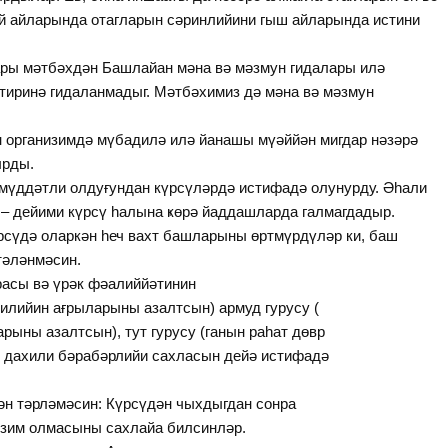
ай айларында отагларын сәринлийини гыш айларында истини
ы мәтбәхдән Башлайан мәна вә мәзмун гидалары илә
атиринә гидаланмадыг. Мәтбәхимиз дә мәна вә мәзмун
рганизимдә мүбадилә илә йанашы мүәййән мигдар нәзәрә
ырды.
 мүддәтли олдуғундан күрсүләрдә истифадә олунурду. Әһали
 – дейими күрсү һалына ҝөрә йаддашларда галмагдадыр.
рсүдә оларкән һеч вахт башларыны өртмүрдүләр ки, баш
тәләнмәсин.
расы вә үрәк фәалиййәтинин
 илийин ағрыларыны азалтсын) армуд гурусу (
ыны азалтсын), тут гурусу (ганын раһат дөвр
уд дахили бәрабәрлийи сахласын дейә истифадә
ән тәрләмәсин: Күрсүдән чыхдыгдан сонра
нзим олмасыны сахлайа билсинләр.