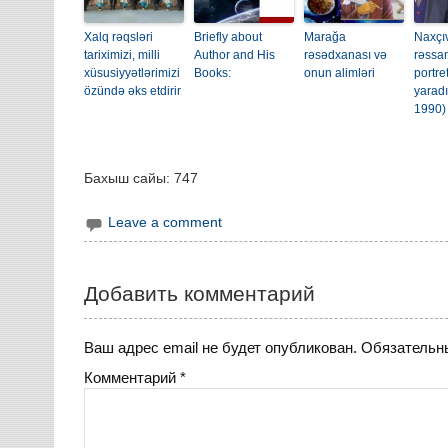
Xalq rəqsləri
Briefly about
Marağa
Naxçı
tariximizi, milli
Author and His
rəsədxanası və
rəssa
xüsusiyyətlərimizi
Books:
onun alimləri
portre
özündə əks etdirir
yaradı
1990)
Бахыш сайы:
747
Leave a comment
Добавить комментарий
Ваш адрес email не будет опубликован.
Обязательн
Комментарий
*