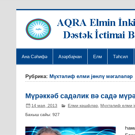
Ана Сәһифә
Азәрбајҹан
Елм
Тәһсил
Рубрика:
Мүхтәлиф елми јөнлү мәгаләләр
Мүрәккәб садәлик вә садә мүр
14 мая, 2013
Елми кәшфләр
,
Мүхтәлиф елми ј
Бахыш сайы:
927
Һамы