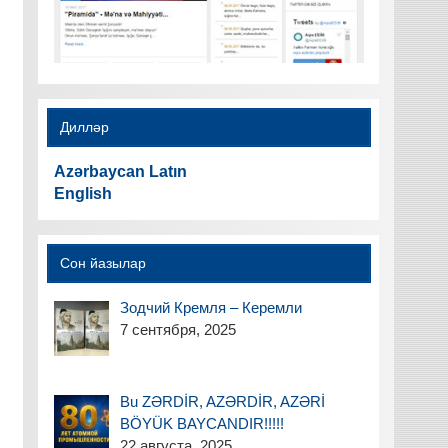
Дилләр
Azərbaycan Latın
English
Сон йазылар
Зодчий Кремля – Керемли
7 сентября, 2025
Bu ZƏRDİR, AZƏRDİR, AZƏRİ
BÖYÜK BAYCANDIR!!!!!
22 августа, 2025