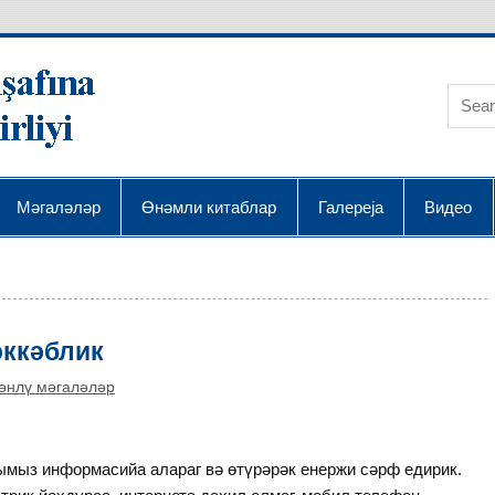
AQRA Elmin İnkişafı
Мәгаләләр
Өнәмли китаблар
Галереја
Видео
әккәблик
өнлү мәгаләләр
мыз информасийа алараг вә өтүрәрәк енержи сәрф едирик.