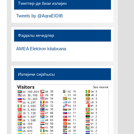
Тwиттер-дә бизи изләјин
Tweets by @AqraEIDIB
Фајдалы кечидләр
AMEA Elektron kitabxana
Изләјиҹи сијаһысы