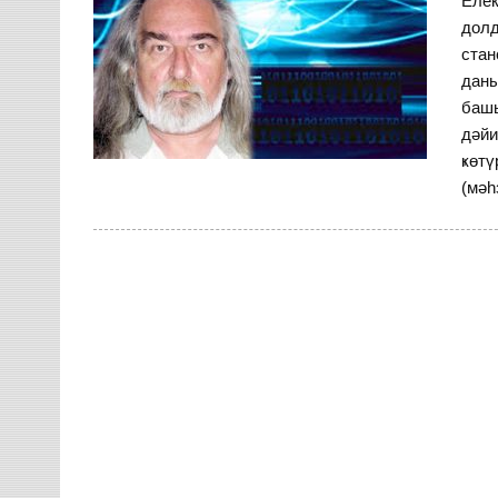
Елек
долд
стан
даны
башы
дәйи
ҝөтү
(мәһ