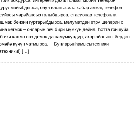
трик йохдурса, интернетә дахил олмаг, мобил телефон
урулмайыбдырса, онун васитәсилә хәбәр алмаг, телефон
сийасы ҹәрәйансыз галыбдырса, стасионар телефонла
шмаг, бензин гуртарыбдырса, мәлуматдан өтрү шәһәрин о
на ҝетмәк – онларын һеч бири мүмкүн дейил. Һәтта гоншуйа
б ики кәлмә сөз демәк дә намүмкүндүр, әҝәр айағыны йердән
рмәйә ҝүҹүн чатмырса. Бунларынһамысытехники
зтехники!) […]