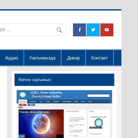
na Dətsək İctimai Birliyi
Аудио
Һаггымызда
Диҝәр
Контакт
Көһнә саjтымыз