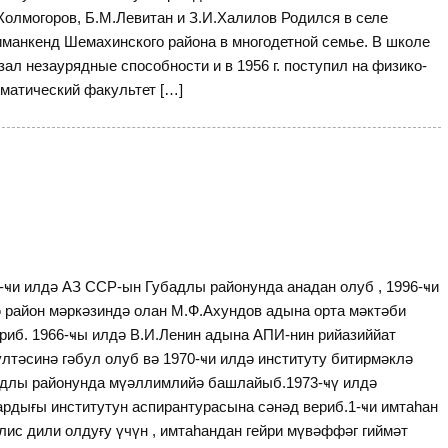
Колмогоров, Б.М.Левитан и З.И.Халилов Родился в селе
манкенд Шемахинского района в многодетной семье. В школе
зал незаурядные способности и в 1956 г. поступил на физико-
матический факультет […]
-ҹи илдә АЗ ССР-ын Губадлы районунда анадан олуб , 1996-ҹи
 район мәркәзиндә олан М.Ф.Ахундов адына орта мәктәби
риб. 1966-ҹы илдә В.И.Ленин адына АПИ-нин рийазиййат
лтәсинә гәбул олуб вә 1970-ҹи илдә институту битирмәклә
длы районунда мүәллимлийә башлайыб.1973-ҹү илдә
ардығы институтун аспирантурасына сәнәд вериб.1-ҹи имтаһан
лис дили олдуғу үчүн , имтаһандан гейри мүвәффәг гиймәт