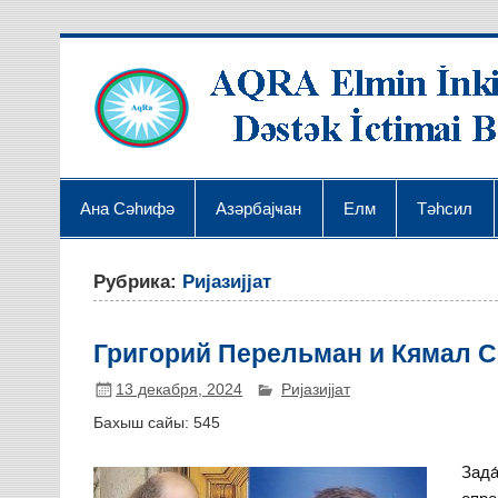
Ана Сәһифә
Азәрбајҹан
Елм
Тәһсил
Рубрика:
Ријазијјат
Григорий Перельман и Кямал 
13 декабря, 2024
Ријазијјат
Бахыш сайы:
545
Зада