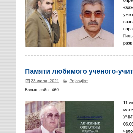
опре
«важ
уже 
возн
пара
Гиль
разв
Памяти любимого ученого-учит
23 июля, 2021
Ријазијјат
Бахыш сайы:
460
11 и
мат
УЧИ
06.0
чело