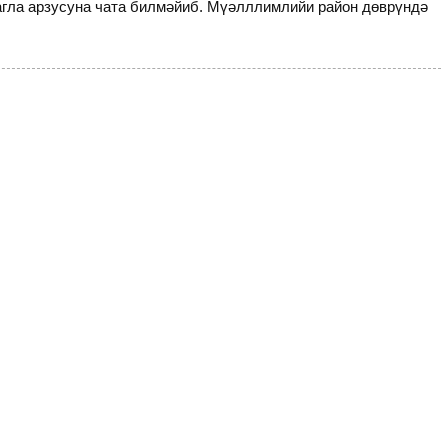
гла арзусуна чата билмәйиб. Мүәлллимлийи район дөврүндә