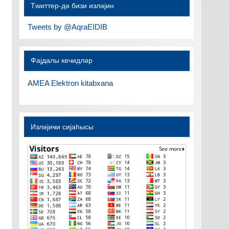
Тwиттер-дә бизи изләјин
Tweets by @AqraEIDIB
Фајдалы кечидләр
AMEA Elektron kitabxana
Изләјиҹи сијаһысы