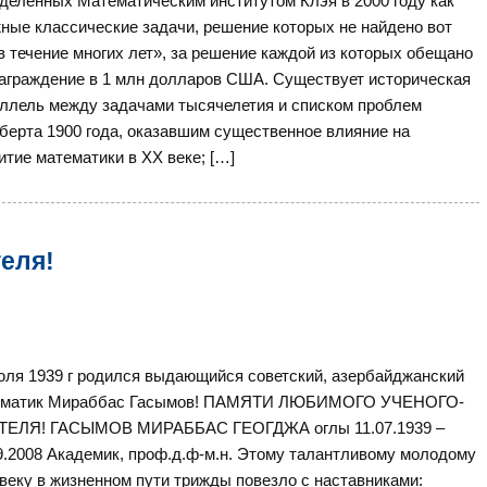
делённых Математическим институтом Клэя в 2000 году как
ные классические задачи, решение которых не найдено вот
в течение многих лет», за решение каждой из которых обещано
аграждение в 1 млн долларов США. Существует историческая
ллель между задачами тысячелетия и списком проблем
берта 1900 года, оказавшим существенное влияние на
итие математики в XX веке; […]
еля!
юля 1939 г родился выдающийся советский, азербайджанский
ематик Мираббас Гасымов! ПАМЯТИ ЛЮБИМОГО УЧЕНОГО-
ТЕЛЯ! ГАСЫМОВ МИРАББАС ГЕОГДЖА оглы 11.07.1939 –
9.2008 Академик, проф.д.ф-м.н. Этому талантливому молодому
веку в жизненном пути трижды повезло с наставниками: