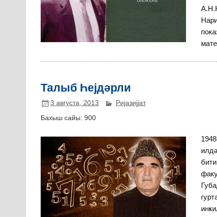
А.Н.
Нари
пока
мате
Талыб Һејдәрли
3 августа, 2013
Ријазијјат
Бахыш сайы:
900
1948
илдә
бити
факу
Губа
гурт
инҝи