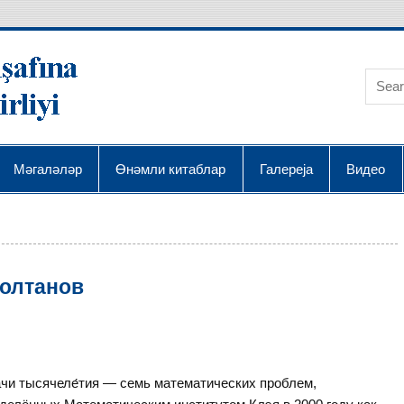
AQRA Elmin İnkişafı
Мәгаләләр
Өнәмли китаблар
Галереја
Видео
Солтанов
́чи тысячеле́тия — семь математических проблем,