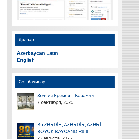
Дилләр
Azərbaycan Latın
English
Сон йазылар
Зодчий Кремля – Керемли
7 сентября, 2025
Bu ZƏRDİR, AZƏRDİR, AZƏRİ
BÖYÜK BAYCANDIR!!!!!
22 августа, 2025