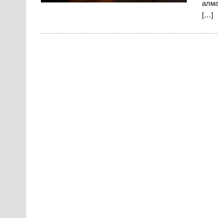
алма
[…]