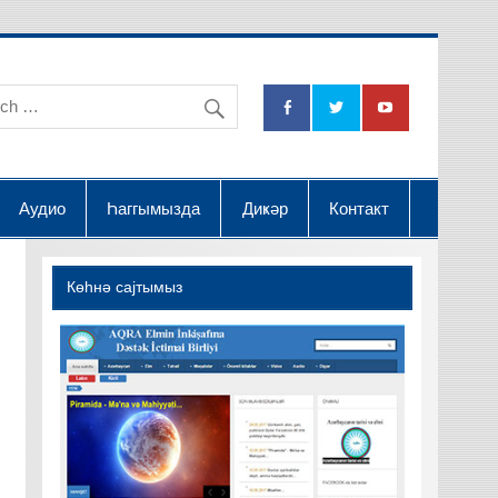
na Dətsək İctimai Birliyi
Аудио
Һаггымызда
Диҝәр
Контакт
Көһнә саjтымыз